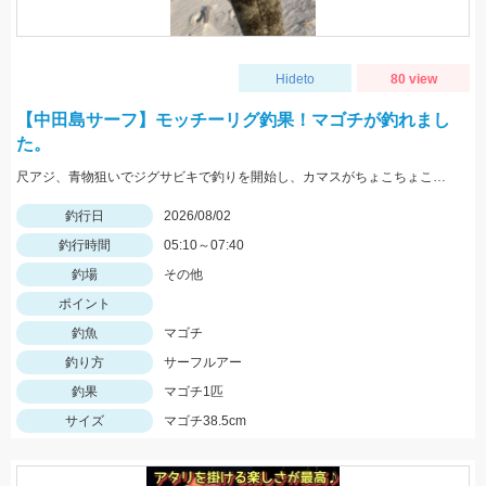
Hideto
80 view
【中田島サーフ】モッチーリグ釣果！マゴチが釣れまし
た。
尺アジ、青物狙いでジグサビキで釣りを開始し、カマスがちょこちょこ釣れるものの、狙いの魚は釣れず…。そこで先週、スズキ、イシモチを釣ることができたモッチーリグをセット！スパテラを使ってシャクりながら誘っていると、ゴンっと強い当たりがあり、なかなか歯ごたえのある引きを楽しみながら慎重に引き上げると、正体はマゴチでした。人生初マゴチの喜びと、モッチーリグで釣れたことの驚きでとても充実した釣行でした。絡まないし、ちゃんと釣れるし、モッチーリグに心から感謝しています( ´ ▽ ` )ﾉ
釣行日
2026/08/02
釣行時間
05:10～07:40
釣場
その他
ポイント
釣魚
マゴチ
釣り方
サーフルアー
釣果
マゴチ1匹
サイズ
マゴチ38.5cm