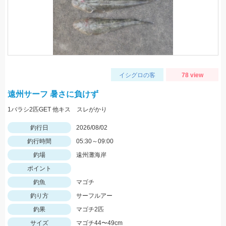
イシグロの客
78 view
遠州サーフ 暑さに負けず
1バラシ2匹GET 他キス スレがかり
釣行日
2026/08/02
釣行時間
05:30～09:00
釣場
遠州灘海岸
ポイント
釣魚
マゴチ
釣り方
サーフルアー
釣果
マゴチ2匹
サイズ
マゴチ44〜49cm