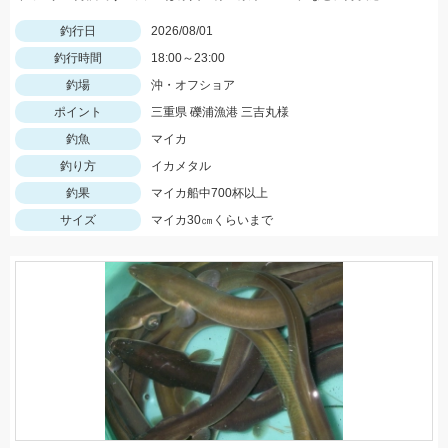
釣行日
2026/08/01
釣行時間
18:00～23:00
釣場
沖・オフショア
ポイント
三重県 礫浦漁港 三吉丸様
釣魚
マイカ
釣り方
イカメタル
釣果
マイカ船中700杯以上
サイズ
マイカ30㎝くらいまで