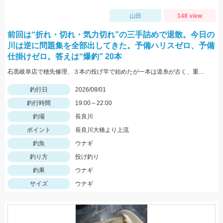
山田
148 view
前回は“折れ・切れ・気力切れ”の三手詰めで退散。今日の
川は逆に問題集を全部出してきた。予備ハリスゼロ、予備
仕掛けゼロ。答えは“爆釣” 20本
石黒岐阜店で穂先修理、３本の投げ竿で始めたが一本は道糸が古く、重りを付けて投げると切れてしまい使用できず、２本でやったが仕掛けを投げると同じ調子で鈴がなり中〜良型が釣れる休むこともできず終了後に数えたら答えは20本
釣行日
2026/08/01
釣行時間
19:00～22:00
釣場
長良川
ポイント
長良川大橋より上流
釣魚
ウナギ
釣り方
投げ釣り
釣果
ウナギ
サイズ
ウナギ