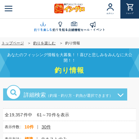
メ
イ
ショップ
ログイン
ン
コ
ン
釣りを楽しむ
釣りを知る
店舗情報
セール・イベント
テ
トップページ
釣りを楽しむ
釣り情報
ン
ツ
あなたのフィッシング情報を大募集！！喜びと悲しみをみんなに大公
に
開！！
移
釣り情報
動
詳細検索
（釣場・釣り方・釣魚が選択できます）
全
19,357
件中
61～70
件を表示
10件
30件
表示件数