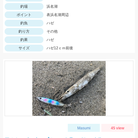
釣場
浜名湖
ポイント
表浜名湖周辺
釣魚
ハゼ
釣り方
その他
釣果
ハゼ
サイズ
ハゼ12ｃｍ前後
Masumi
45 view