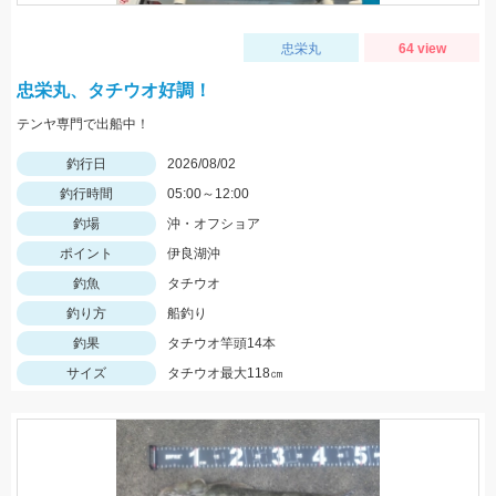
忠栄丸
64 view
忠栄丸、タチウオ好調！
テンヤ専門で出船中！
釣行日
2026/08/02
釣行時間
05:00～12:00
釣場
沖・オフショア
ポイント
伊良湖沖
釣魚
タチウオ
釣り方
船釣り
釣果
タチウオ竿頭14本
サイズ
タチウオ最大118㎝