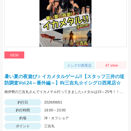
NEW
イシグロ西尾店
47 view
暑い夏の夜遊び♬イカメタルゲーム!!【スタッフ三井の堤
防調査Vol.24～番外編～】IN三吉丸☆イシグロ西尾店☆
南伊勢の三吉丸さんでイカメテル行ってきました♪メタルは15～25号！！ヒットカラーは定番の赤緑、オレンジブラックゼブラ、ケイムラブルーなどに好反応♬マイカのサイズも大きくなってきており数、型ともに狙える今がベストタイミングです!(^^)!
釣行日
2026/08/01
釣行時間
18:00～23:00
釣場
沖・オフショア
ポイント
三吉丸