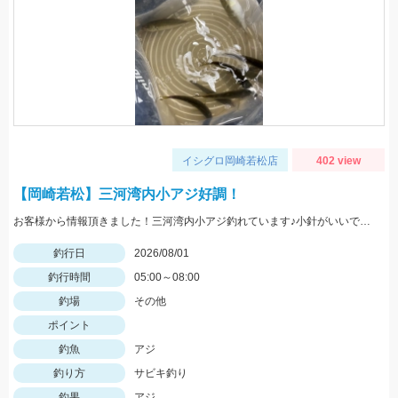
イシグロ岡崎若松店
402 view
【岡崎若松】三河湾内小アジ好調！
お客様から情報頂きました！三河湾内小アジ釣れています♪小針がいいですよ！針のサイズは3～4号がいいです！
釣行日
2026/08/01
釣行時間
05:00～08:00
釣場
その他
ポイント
釣魚
アジ
釣り方
サビキ釣り
釣果
アジ