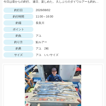
今日は昼からの釣行。 連日、楽しめた。 久しぶりのダイワルアーも釣れてくれました。
釣行日
2026/08/02
釣行時間
11:00～16:00
釣場
長良川
ポイント
釣魚
アユ
釣り方
鮎ルアー
釣果
アユ 2桁
サイズ
アユ いいサイズ