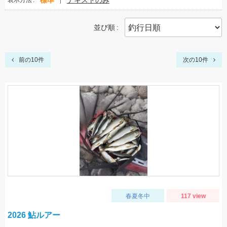
標準
テキストのみ
表示方法
並び順
前の10件
次の10件
春夏冬中
117 view
2026 鮎ルアー