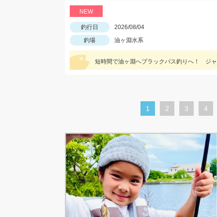
NEW
釣行日
2026/08/04
釣場
油ヶ淵水系
短時間で油ヶ淵へブラックバス釣りへ！ ジャッ
カ
1
ペ
2
ペ
3
ペ
4
レ
ー
ー
ー
ン
ジ
ジ
ジ
ト
ペ
ー
ジ