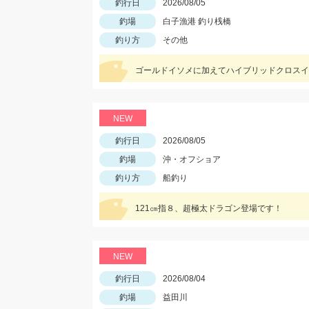
釣行日
2026/08/05
釣場
白子漁港 釣り桟橋
釣り方
その他
ゴールドイソメに加えてハイブリッドクロスイ
NEW
釣行日
2026/08/05
釣場
沖・オフショア
釣り方
船釣り
121㎝指８、超極太ドラゴン登場です！
NEW
釣行日
2026/08/04
釣場
益田川