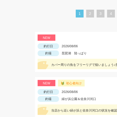
カ
1
ペ
2
ペ
3
ペ
4
レ
ー
ー
ー
ン
ジ
ジ
ジ
ト
NEW
ペ
釣行日
2026/08/06
ー
釣場
琵琶湖 陸っぱり
ジ
カバー周りの魚をフリーリグで狙いましょう♪
NEW
初心者向け
釣行日
2026/08/06
釣場
緑が浜公園＆佐奈川河口
当店から近い緑が浜と佐奈川河口の状況を確認