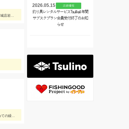
2026.05.15
店舗情報
釣り具レンタルサービスTsulikali 年間
益田川の鮎は依然好調！このサイズになるといろいろトラブルが出るので仕掛けは太めがおすすめです！針は7.5号～８号！三河安城店岩崎釣行
サブスクプラン会員受付終了のお知
らせ
【ちょい投げ釣りオススメ】仕掛：投げ釣り仕掛7号2本針。天秤：7号。エサ：石ゴカイorゴールドイソメ。誘い方：サビいて止めての繰り返し。