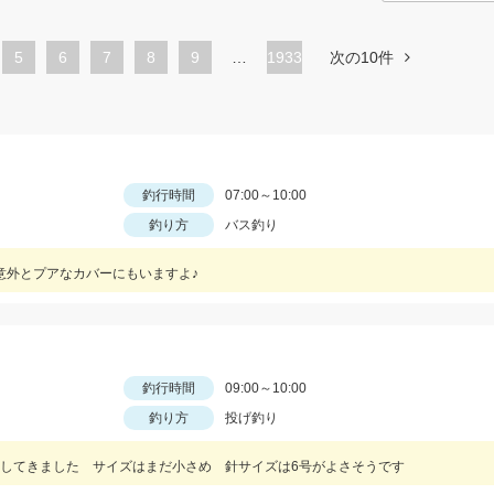
ペ
5
ペ
6
ペ
7
ペ
8
ペ
9
…
1933
次の10件
ー
ー
ー
ー
ー
ジ
ジ
ジ
ジ
ジ
釣行時間
07:00～10:00
釣り方
バス釣り
意外とプアなカバーにもいますよ♪
釣行時間
09:00～10:00
釣り方
投げ釣り
してきました サイズはまだ小さめ 針サイズは6号がよさそうです