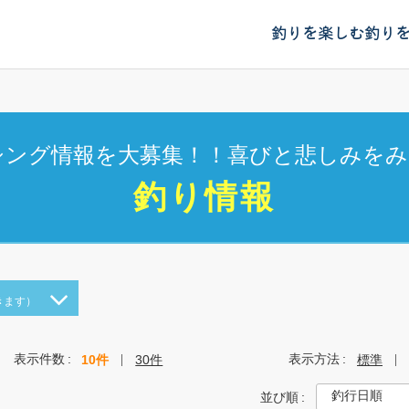
釣りを楽しむ
釣り
シング情報を大募集！！喜びと悲しみをみ
釣り情報
きます）
表示件数
表示方法
10件
30件
標準
並び順