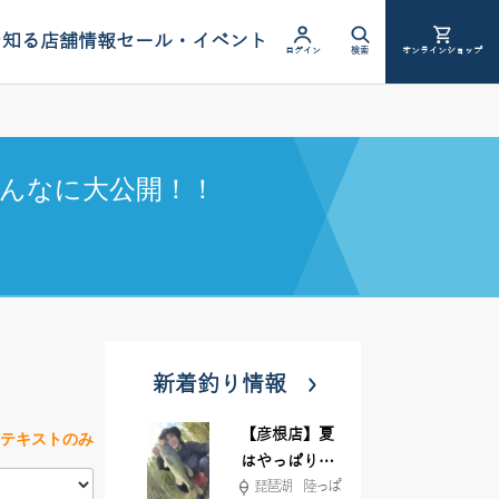
を知る
店舗情報
セール・イベント
ログイン
検索
オンラインショップ
んなに大公開！！
新着釣り情報
【彦根店】夏
テキストのみ
はやっぱりカ
琵琶湖 陸っぱ
バー撃ち