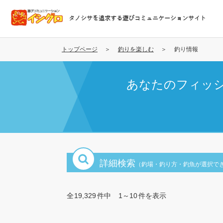
メ
イ
タノシサを追求する遊びコミュニケーションサイト
ン
コ
ン
トップページ
釣りを楽しむ
釣り情報
テ
ン
あなたのフィッ
ツ
に
移
動
詳細検索
（釣場・釣り方・釣魚が選択で
全
19,329
件中
1～10
件を表示