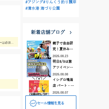
#アジング
#りんくう釣り護岸
#清水港 海づり公園
新着店舗ブログ
前半と後半でパターンが大きく変わり、釣り方・タックルセレクトで釣果に差が出た日でした。最近の傾向としてケイムラ系カラーは必須ですので必ず持って行ってください。
親子で自由研
究！夏休みに
釣りデビュー
2026.08.23
明日8/9は激
アツイベント
日！！！～オ
2026.08.08
ーダー偏光グ
イシグロ鳴海
ラス受注会～
店 パート・ア
ルバイトスタ
2026.08.07
ッフまだまだ
セール情報を見る
募集中！