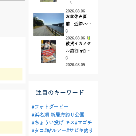
り
【45cmキャ
2026.08.06
ッチ】
お盆休み直
前 近隣ハゼ
釣り場調査し
2026.08.06
てきました
敦賀イカメタ
ル釣行in竹宝
丸様 釣り方で
2026.08.05
釣果が激変！
竿頭を取った
パターンと
は？
注目のキーワード
#フォトダービー
#浜名湖 新居海釣り公園
#ちょうい投げ キス
#マゴチ
#タコ
#鮎ルアー
#サビキ釣り