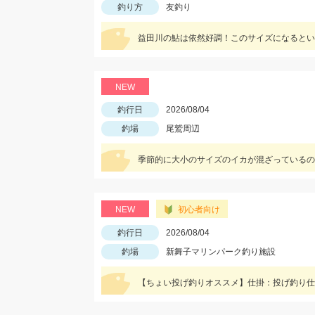
釣り方
友釣り
NEW
釣行日
2026/08/04
釣場
尾鷲周辺
季節的に大小のサイズのイカが混ざっているので、
NEW
初心者向け
釣行日
2026/08/04
釣場
新舞子マリンパーク釣り施設