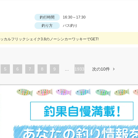
釣行時間
16:30～17:30
釣り方
バス釣り
カルフリックシェイク3.8のノーシンカーワッキーでGET!
ペ
5
ペ
6
ペ
7
ペ
8
ペ
9
…
1933
次の10件
ー
ー
ー
ー
ー
ジ
ジ
ジ
ジ
ジ