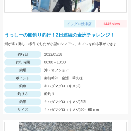
イシグロ焼津店
1445 view
うっしーの船釣り釣行！2日連続の金洲チャレンジ！
潮が速く難しい条件でしたが小型のシマアジ、キメジを釣る事ができました。
釣行日
2022/05/18
釣行時間
06:00～13:00
釣場
沖・オフショア
ポイント
御前崎沖 金洲 華丸様
釣魚
キハダマグロ（キメジ)
釣り方
船釣り
釣果
キハダマグロ（キメジ)2匹
サイズ
キハダマグロ（キメジ)50～60ｃｍ