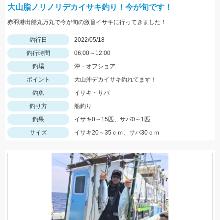
大山脂ノリノリデカイサキ釣り！今が旬です！
赤羽港出船丸万丸で今が旬の激旨イサキに行ってきました！
釣行日
2022/05/18
釣行時間
06:00～12:00
釣場
沖・オフショア
ポイント
大山沖デカイサキ釣れてます！
釣魚
イサキ・サバ
釣り方
船釣り
釣果
イサキ0～15匹、サバ0～1匹
サイズ
イサキ20～35ｃｍ、サバ30ｃｍ