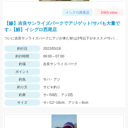
イシグロ西尾店
2465 view
【鰺】吉良サンライズパークでアジゲット!サバも大量で
す♪【鯖】イシグロ西尾店
ついに吉良サンライズパークにアジが来た!針は3号以下がオススメ!サバは大漁!小型のメタルジグでも楽しめます♪
釣行日
2022/05/18
釣行時間
06:00～07:00
釣場
吉良サンライズパーク
ポイント
釣魚
サバ・アジ
釣り方
サビキ釣り
釣果
サバ58匹、アジ2匹
サイズ
サバ12~18cm、アジ６～8cm