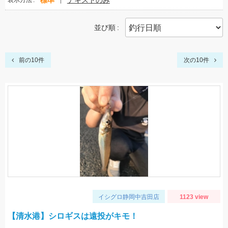
標準
テキストのみ
表示方法
並び順
前の10件
次の10件
イシグロ静岡中吉田店
1123 view
【清水港】シロギスは遠投がキモ！