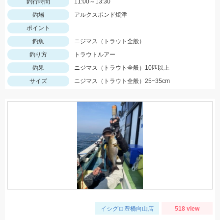
釣行時間
11:00～13:30
釣場
アルクスポンド焼津
ポイント
釣魚
ニジマス（トラウト全般）
釣り方
トラウトルアー
釣果
ニジマス（トラウト全般）10匹以上
サイズ
ニジマス（トラウト全般）25~35cm
イシグロ豊橋向山店
518 view