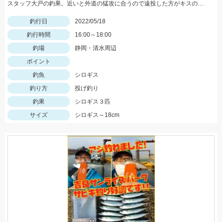
スタッフ大戸の釣果。近いと外道の猛攻に合うので遠投した方がキスのアタリが出る。イシグロの赤イソメ使用。
釣行日
2022/05/18
釣行時間
16:00～18:00
釣場
静岡・清水周辺
ポイント
釣魚
シロギス
釣り方
投げ釣り
釣果
シロギス３匹
サイズ
シロギス～18cm