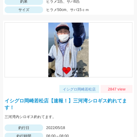
釣果
ヒラメ1匹、サバ6匹
サイズ
ヒラメ50cm、サバ15ｃｍ
イシグロ岡崎若松店
2847 view
イシグロ岡崎若松店【速報！】三河湾シロギス釣れてま
す！
三河湾内シロギス釣れてます。
釣行日
2022/05/18
釣行時間
06:00～08:00