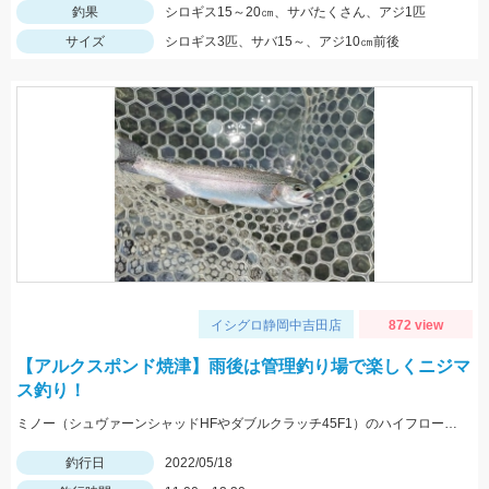
釣果
シロギス15～20㎝、サバたくさん、アジ1匹
サイズ
シロギス3匹、サバ15～、アジ10㎝前後
イシグロ静岡中吉田店
872 view
【アルクスポンド焼津】雨後は管理釣り場で楽しくニジマ
ス釣り！
ミノー（シュヴァーンシャッドHFやダブルクラッチ45F1）のハイフロート釣法に好反応でした！
釣行日
2022/05/18