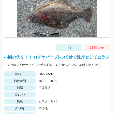
K1
1208 view
小鯖の仇２！！ ロデオバーブレスS針で泳がせしてヒラメ
コマセ無し投げサビキで小鯖を釣り、ロデオバーブレスS針で泳がせしてヒラメゲット。
釣行日
2022/05/18
釣行時間
16:30～18:30
釣場
沼津周辺
ポイント
釣魚
ヒラメ・サバ
釣り方
その他