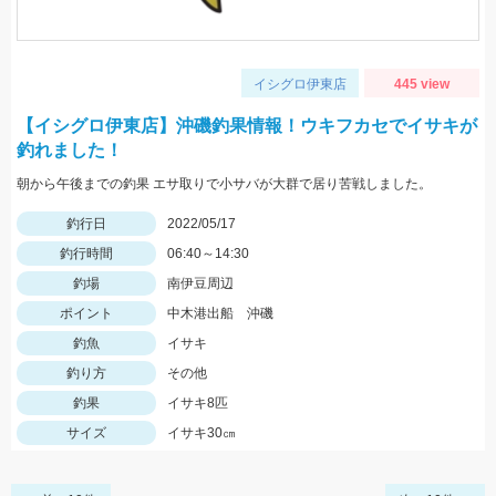
イシグロ伊東店
445 view
【イシグロ伊東店】沖磯釣果情報！ウキフカセでイサキが
釣れました！
朝から午後までの釣果 エサ取りで小サバが大群で居り苦戦しました。
釣行日
2022/05/17
釣行時間
06:40～14:30
釣場
南伊豆周辺
ポイント
中木港出船 沖磯
釣魚
イサキ
釣り方
その他
釣果
イサキ8匹
サイズ
イサキ30㎝