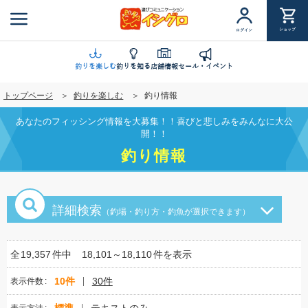
メ
イ
ショップ
ログイン
ン
コ
ン
釣りを楽しむ
釣りを知る
店舗情報
セール・イベント
テ
トップページ
釣りを楽しむ
釣り情報
ン
ツ
あなたのフィッシング情報を大募集！！喜びと悲しみをみんなに大公
に
開！！
移
釣り情報
動
詳細検索
（釣場・釣り方・釣魚が選択できます）
全
19,357
件中
18,101～18,110
件を表示
10件
30件
表示件数