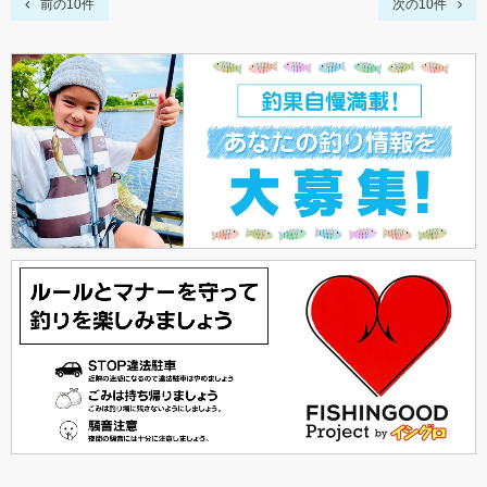
前の10件
次の10件