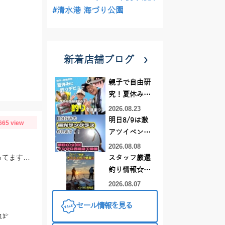
#清水港 海づり公園
新着店舗ブログ
親子で自由研
究！夏休みに
釣りデビュー
2026.08.23
明日8/9は激
665 view
アツイベント
日！！！～オ
2026.08.08
ーダー偏光グ
例年に比べるとまだまだ水温は低いですが 日に日にモロポチャギスの活性 高まってますよッ(^-^)
スタッフ厳選
ラス受注会～
釣り情報☆彡
連休は何釣り
2026.08.07
に行こう
セール情報を見る
♪【イシグロ
1㌢
西尾店】