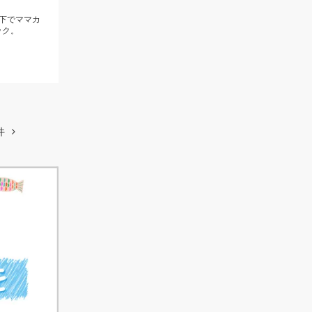
下でママカ
ック。
件