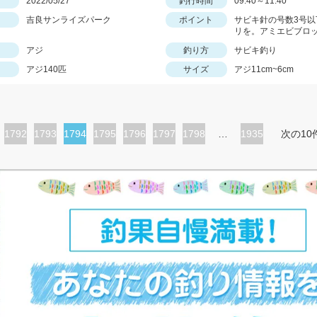
日
2022/05/27
釣行時間
09:40～11:40
吉良サンライズパーク
ポイント
サビキ針の号数3号以
リを。アミエビブロ
アジ
釣り方
サビキ釣り
アジ140匹
サイズ
アジ11cm~6cm
ペ
1792
ペ
1793
カ
1794
ペ
1795
ペ
1796
ペ
1797
ペ
1798
…
1935
次の10
ー
ー
レ
ー
ー
ー
ー
ジ
ジ
ン
ジ
ジ
ジ
ジ
ト
ペ
ー
ジ