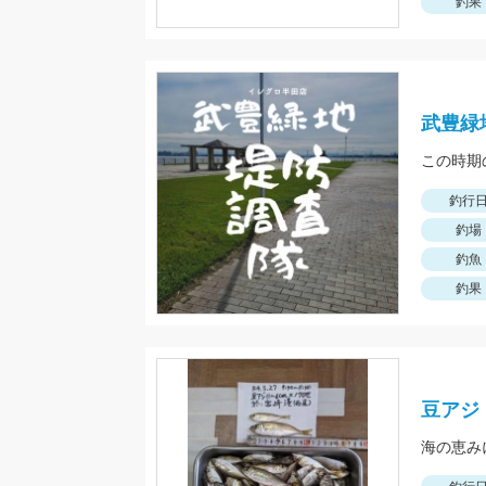
釣果
武豊緑
釣行
釣場
釣魚
釣果
豆アジ