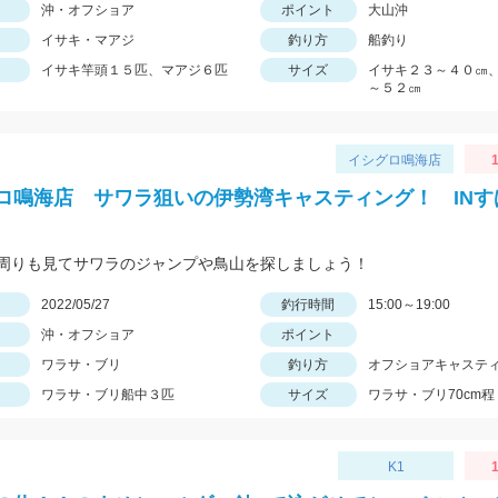
沖・オフショア
ポイント
大山沖
イサキ・マアジ
釣り方
船釣り
イサキ竿頭１５匹、マアジ６匹
サイズ
イサキ２３～４０㎝
～５２㎝
イシグロ鳴海店
1
ロ鳴海店 サワラ狙いの伊勢湾キャスティング！ INす
周りも見てサワラのジャンプや鳥山を探しましょう！
日
2022/05/27
釣行時間
15:00～19:00
沖・オフショア
ポイント
ワラサ・ブリ
釣り方
オフショアキャステ
ワラサ・ブリ船中３匹
サイズ
ワラサ・ブリ70cm程
K1
1