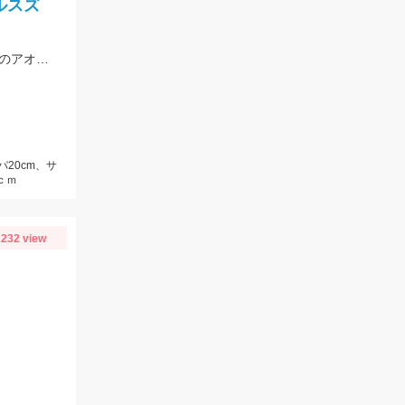
ルスズ
開始早々釣れたサッパを泳がせると、10分でシーバスヒット。その後粘るも肝心のアオリイカが釣れない。
パ20cm、サ
ｃｍ
232 view