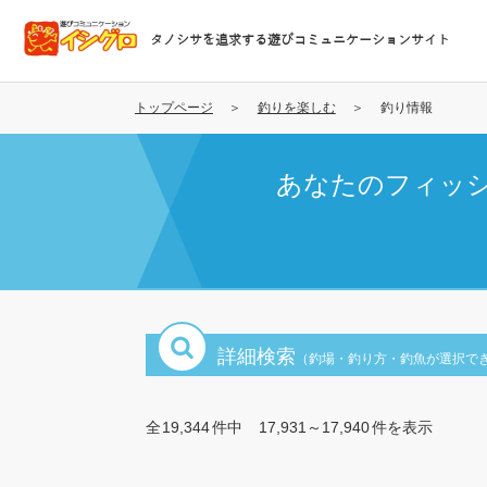
メ
イ
タノシサを追求する遊びコミュニケーションサイト
ン
コ
ン
トップページ
釣りを楽しむ
釣り情報
テ
ン
あなたのフィッ
ツ
に
移
動
詳細検索
（釣場・釣り方・釣魚が選択で
全
19,344
件中
17,931～17,940
件を表示