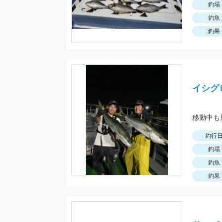
釣場
釣魚
釣果
イシグ
移動中も
釣行
釣場
釣魚
釣果