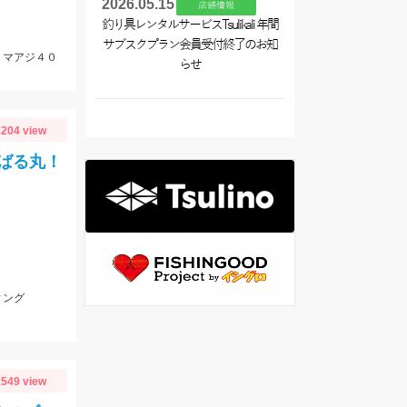
2026.05.15
店舗情報
釣り具レンタルサービスTsulikali 年間
サブスクプラン会員受付終了のお知
、マアジ４０
らせ
204 view
ばる丸！
ィング
549 view