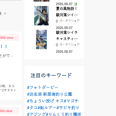
2026.08.07
夏の風物詩！
件
駿河湾シイラ
沖・オフショア
キャスティン
グ行ってきま
2026.08.07
駿河湾シイラ
した！！
000 view
キャスティン
沖・オフショア
グ行ってきま
！！
した！
2026.08.07
今週も常滑へ！キャプテンに色々ポイントを周って頂いて今熱い３釣種を釣ることができました！！大興奮！！！
注目のキーワード
キロ程、タコ
#フォトダービー
マゴチ５５ｃ
#浜名湖 新居海釣り公園
#ちょうい投げ キス
#マゴチ
#タコ
#鮎ルアー
#サビキ釣り
804 view
#アジング
#りんくう釣り護岸