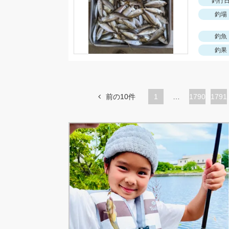
釣行
釣場
釣魚
釣果
前の10件
1
…
ペ
1790
ペ
1791
ー
ー
ジ
ジ