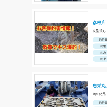
彦根店
良型混じ
釣行
釣場
釣魚
釣果
忠栄丸
旬の絶品
釣行