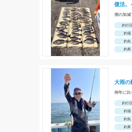
復活。
潮の加減
釣行
釣場
釣魚
釣果
大雨の
釣行
釣場
釣魚
釣果