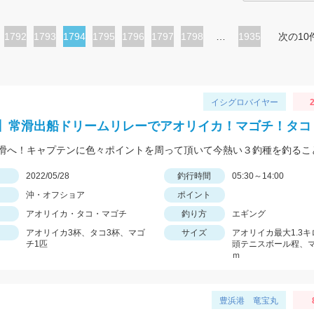
ペ
1792
ペ
1793
カ
1794
ペ
1795
ペ
1796
ペ
1797
ペ
1798
…
1935
次の10
ー
ー
レ
ー
ー
ー
ー
ジ
ジ
ン
ジ
ジ
ジ
ジ
ト
イシグロバイヤー
2
ペ
】常滑出船ドリームリレーでアオリイカ！マゴチ！タコ
ー
ジ
日
2022/05/28
釣行時間
05:30～14:00
沖・オフショア
ポイント
アオリイカ・タコ・マゴチ
釣り方
エギング
アオリイカ3杯、タコ3杯、マゴ
サイズ
アオリイカ最大1.3
チ1匹
頭テニスボール程、
ｍ
豊浜港 竜宝丸