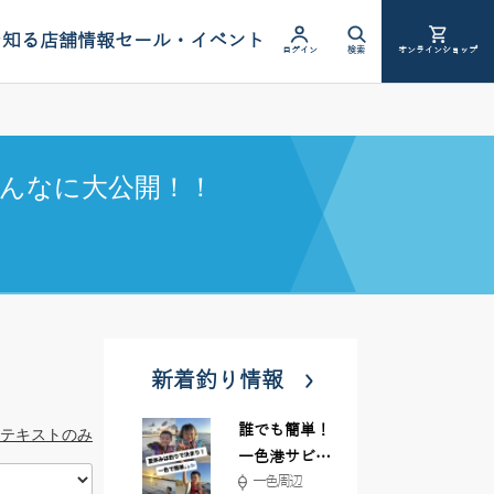
を知る
店舗情報
セール・イベント
ログイン
検索
オンラインショップ
んなに大公開！！
新着釣り情報
誰でも簡単！
テキストのみ
一色港サビキ
一色周辺
＆ちょい投げ