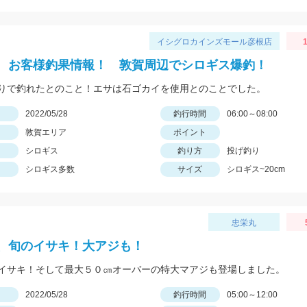
イシグロカインズモール彦根店
1
 お客様釣果情報！ 敦賀周辺でシロギス爆釣！
りで釣れたとのこと！エサは石ゴカイを使用とのことでした。
日
2022/05/28
釣行時間
06:00～08:00
敦賀エリア
ポイント
シロギス
釣り方
投げ釣り
シロギス多数
サイズ
シロギス~20cm
忠栄丸
、旬のイサキ！大アジも！
イサキ！そして最大５０㎝オーバーの特大マアジも登場しました。
日
2022/05/28
釣行時間
05:00～12:00