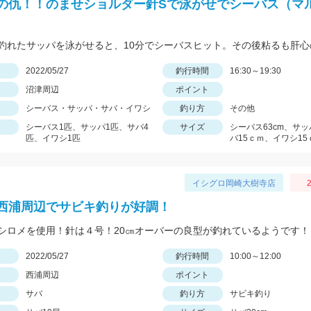
の仇！！のませショルダー針Sで泳がせでシーバス（マ
日
2022/05/27
釣行時間
16:30～19:30
沼津周辺
ポイント
シーバス・サッパ・サバ・イワシ
釣り方
その他
シーバス1匹、サッパ1匹、サバ4
サイズ
シーバス63cm、サッ
匹、イワシ1匹
バ15ｃｍ、イワシ15
イシグロ岡崎大樹寺店
2
西浦周辺でサビキ釣りが好調！
シロメを使用！針は４号！20㎝オーバーの良型が釣れているようです！
日
2022/05/27
釣行時間
10:00～12:00
西浦周辺
ポイント
サバ
釣り方
サビキ釣り