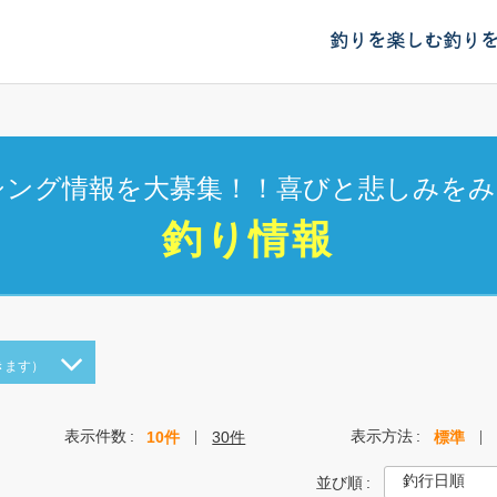
釣りを楽しむ
釣り
シング情報を大募集！！喜びと悲しみをみ
釣り情報
きます）
表示件数
表示方法
10件
30件
標準
並び順