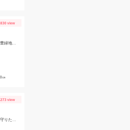
830 view
この時期の少し小さめのキスには「早掛キスケイムラジェット」がオススメ！ 武豊緑地でも小型ですがキスが釣れ始めました！皆さんも是非、チャレンジしてみてください！！
0㎝
273 view
海の恵みに感謝。頭、内臓取って冷凍後カラ揚げ予定。 爆釣がいつまで続くか見守りたい。