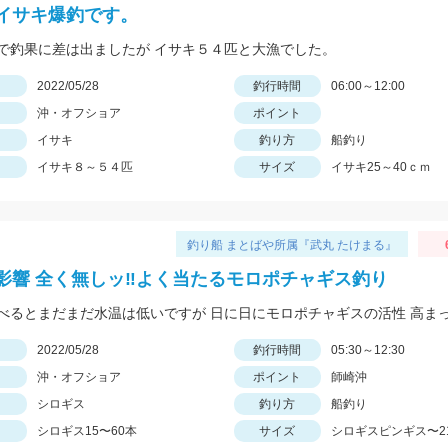
イサキ爆釣です。
で釣果に差は出ましたが イサキ５４匹と大漁でした。
日
2022/05/28
釣行時間
06:00～12:00
沖・オフショア
ポイント
イサキ
釣り方
船釣り
イサキ８～５４匹
サイズ
イサキ25～40ｃｍ
釣り船 まとばや所属『武丸 たけまる』
影響 全く無しッ‼︎よく当たるモロポチャギス釣り
日
2022/05/28
釣行時間
05:30～12:30
沖・オフショア
ポイント
師崎沖
シロギス
釣り方
船釣り
シロギス15〜60本
サイズ
シロギスピンギス〜2