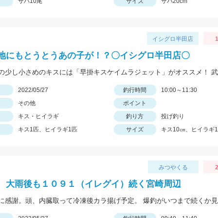
サバ10尾
サイズ
サバ20cm
イシグロ半田店
1
地にもとうとうあの子が！？〇イシグロ半田店〇
日
2022/05/27
釣行時間
10:00～11:30
その他
ポイント
キス・ヒイラギ
釣り方
投げ釣り
キス1匹、ヒイラギ1匹
サイズ
キス10㎝、ヒイラギ1
みつやくる
2
 大雨後も１０９１（イレグイ）続く宮崎周辺