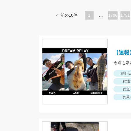
前の10件
1
…
ペ
1790
ペ
1791
ー
ー
ジ
ジ
【速報
釣行
釣場
釣魚
釣果