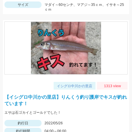
サイズ
マダイ～60センチ、マアジ～35ｃｍ、イサキ～25
ｃｍ
イシグロ中川かの里店
1313 view
【イシグロ中川かの里店】りんくう釣り護岸でキスが釣れ
ています！
エサは石ゴカイとゴールドでした！
釣行日
2022/05/26
釣行時間
04:00～06:00