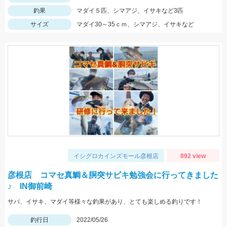
釣果
マダイ５匹、シマアジ、イサキなど3匹
サイズ
マダイ30～35ｃｍ、シマアジ、イサキなど
イシグロカインズモール彦根店
892 view
彦根店 コマセ真鯛＆胴突サビキ勉強会に行ってきました
♪ IN御前崎
サバ、イサキ、マダイ等様々な釣果があり、とても楽しめる釣りです！
釣行日
2022/05/26