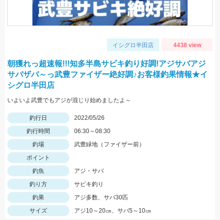
イシグロ半田店
4438 view
朝獲れっ超速報!!!知多半島サビキ釣り好調!アジサバアジ
サバザバ～っ武豊ファイザー絶好調♪お客様釣果情報★イ
シグロ半田店
いよいよ武豊でもアジが混じり始めましたよ～
釣行日
2022/05/26
釣行時間
06:30～08:30
釣場
武豊緑地（ファイザー前）
ポイント
釣魚
アジ・サバ
釣り方
サビキ釣り
釣果
アジ多数、サバ30匹
サイズ
アジ10～20㎝、サバ5～10㎝