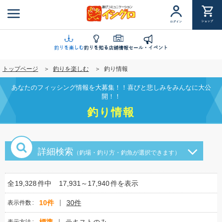
メ
イ
ショップ
ログイン
ン
コ
ン
釣りを楽しむ
釣りを知る
店舗情報
セール・イベント
テ
トップページ
釣りを楽しむ
釣り情報
ン
ツ
あなたのフィッシング情報を大募集！！喜びと悲しみをみんなに大公
に
開！！
移
釣り情報
動
詳細検索
（釣場・釣り方・釣魚が選択できます）
全
19,328
件中
17,931～17,940
件を表示
10件
30件
表示件数