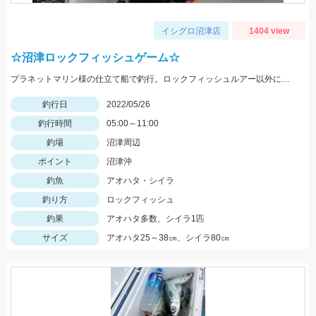
イシグロ沼津店
1404 view
☆沼津ロックフィッシュゲーム☆
プラネットマリン様の仕立て船で釣行。ロックフィッシュルアー以外にもテンヤやジグ、キャスティングなどその場に応じて色々な釣りが出来ました。
釣行日
2022/05/26
釣行時間
05:00～11:00
釣場
沼津周辺
ポイント
沼津沖
釣魚
アオハタ・シイラ
釣り方
ロックフィッシュ
釣果
アオハタ多数、シイラ1匹
サイズ
アオハタ25～38㎝、シイラ80㎝