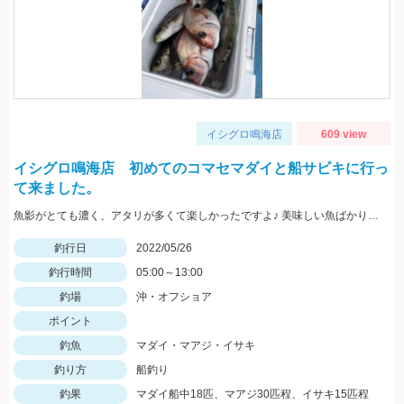
イシグロ鳴海店
609 view
イシグロ鳴海店 初めてのコマセマダイと船サビキに行っ
て来ました。
魚影がとても濃く、アタリが多くて楽しかったですよ♪ 美味しい魚ばかり釣れました♪
釣行日
2022/05/26
釣行時間
05:00～13:00
釣場
沖・オフショア
ポイント
釣魚
マダイ・マアジ・イサキ
釣り方
船釣り
釣果
マダイ船中18匹、マアジ30匹程、イサキ15匹程