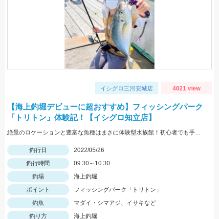
イシグロ三河安城店
4021 view
【海上釣堀デビューに超おすすめ】フィッシングパーク
「トリトン」体験記！【イシグロ知立店】
絶景のロケーションと豊富な魚種はまさに体験型水族館！初心者でも手軽に釣れますよ！
釣行日
2022/05/26
釣行時間
09:30～10:30
釣場
海上釣堀
ポイント
フィッシングパーク「トリトン」
釣魚
マダイ・シマアジ、イサキなど
釣り方
海上釣堀