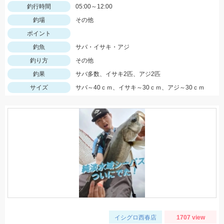
釣行時間
05:00～12:00
釣場
その他
ポイント
釣魚
サバ・イサキ・アジ
釣り方
その他
釣果
サバ多数、イサキ2匹、アジ2匹
サイズ
サバ～40ｃｍ、イサキ～30ｃｍ、アジ～30ｃｍ
イシグロ西春店
1707 view