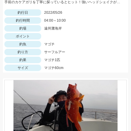
手前のカケアガリを丁寧に探っているとヒット！強いヘッドシェイクがたまりません！
釣行日
2022/05/26
釣行時間
04:00～10:00
釣場
遠州灘海岸
ポイント
釣魚
マゴチ
釣り方
サーフルアー
釣果
マゴチ1匹
サイズ
マゴチ60cm