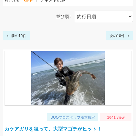
標準
テキストのみ
表示方法
並び順
前の10件
次の10件
DUOプロスタッフ橋本康宏
1041 view
カケアガリを狙って、大型マゴチがヒット！