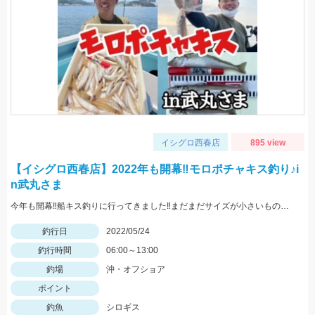
イシグロ西春店
895 view
【イシグロ西春店】2022年も開幕‼モロポチャキス釣り♪i
n武丸さま
今年も開幕‼船キス釣りに行ってきました‼まだまだサイズが小さいものも混じりますが、ハリは8～10号の方が掛かりがよくオススメですよ‼
釣行日
2022/05/24
釣行時間
06:00～13:00
釣場
沖・オフショア
ポイント
釣魚
シロギス