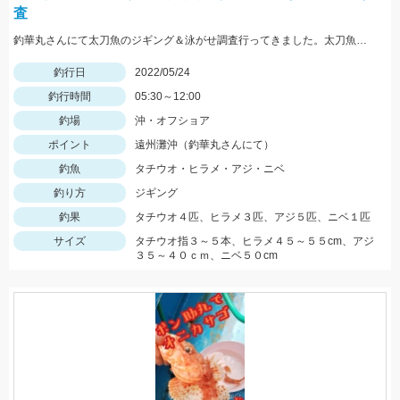
査
釣華丸さんにて太刀魚のジギング＆泳がせ調査行ってきました。太刀魚はまだ少し早かった感じですが良型も出ました！
釣行日
2022/05/24
釣行時間
05:30～12:00
釣場
沖・オフショア
ポイント
遠州灘沖（釣華丸さんにて）
釣魚
タチウオ・ヒラメ・アジ・ニベ
釣り方
ジギング
釣果
タチウオ４匹、ヒラメ３匹、アジ５匹、ニベ１匹
サイズ
タチウオ指３～５本、ヒラメ４５～５５cm、アジ
３５～４０ｃｍ、ニベ５０cm