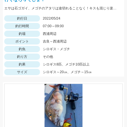
エサは石ゴガイ、メゴチのアタリは途切れることなく！キスも混じり楽しめました♪
釣行日
2022/05/24
釣行時間
07:00～09:00
釣場
西浦周辺
ポイント
吉良～西浦周辺
釣魚
シロギス・メゴチ
釣り方
その他
釣果
シロギス8匹、メゴチ10匹以上
サイズ
シロギス～20㎝、メゴチ～15㎝