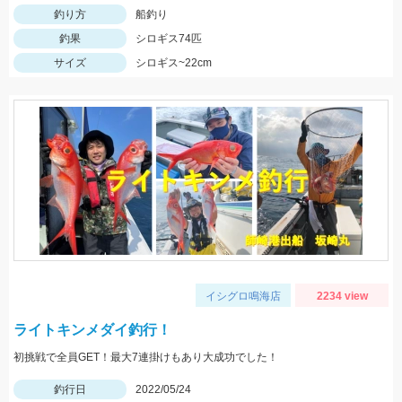
釣り方
船釣り
釣果
シロギス74匹
サイズ
シロギス~22cm
イシグロ鳴海店
2234 view
ライトキンメダイ釣行！
初挑戦で全員GET！最大7連掛けもあり大成功でした！
釣行日
2022/05/24