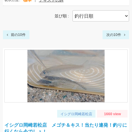
標準
テキストのみ
表示方法
並び順
前の10件
次の10件
イシグロ岡崎若松店
1660 view
イシグロ岡崎若松店 メゴチ＆キス！当たり連発！釣りに
行くなら今でしょ！