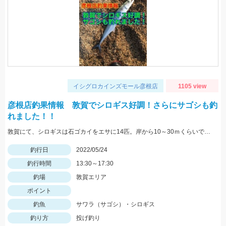
イシグロカインズモール彦根店
1105 view
彦根店釣果情報 敦賀でシロギス好調！さらにサゴシも釣
れました！！
敦賀にて、シロギスは石ゴカイをエサに14匹。岸から10～30ｍくらいでもよく当たる。夕方にサゴシがヒット、ルアーはレンジバイブ55。
釣行日
2022/05/24
釣行時間
13:30～17:30
釣場
敦賀エリア
ポイント
釣魚
サワラ（サゴシ）・シロギス
釣り方
投げ釣り