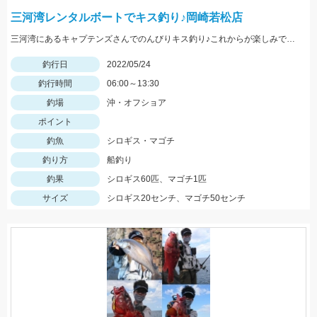
三河湾レンタルボートでキス釣り♪岡崎若松店
三河湾にあるキャプテンズさんでのんびりキス釣り♪これからが楽しみですね♪
釣行日
2022/05/24
釣行時間
06:00～13:30
釣場
沖・オフショア
ポイント
釣魚
シロギス・マゴチ
釣り方
船釣り
釣果
シロギス60匹、マゴチ1匹
サイズ
シロギス20センチ、マゴチ50センチ