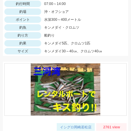
釣行時間
07:00～14:00
釣場
沖・オフショア
ポイント
水深300～400メートル
釣魚
キンメダイ・クロムツ
釣り方
船釣り
釣果
キンメダイ5匹、クロムツ1匹
サイズ
キンメダイ30～40㎝、クロムツ40㎝
イシグロ岡崎若松店
2761 view