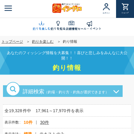
メ
イ
ショップ
ログイン
ン
コ
ン
釣りを楽しむ
釣りを知る
店舗情報
セール・イベント
テ
トップページ
釣りを楽しむ
釣り情報
ン
ツ
あなたのフィッシング情報を大募集！！喜びと悲しみをみんなに大公
に
開！！
移
釣り情報
動
詳細検索
（釣場・釣り方・釣魚が選択できます）
全
19,328
件中
17,961～17,970
件を表示
10件
30件
表示件数