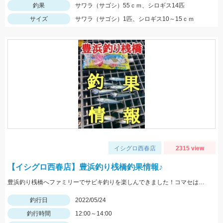
釣果
サワラ（サゴシ）55ｃｍ、シロギス14匹
サイズ
サワラ（サゴシ）1匹、シロギス10～15ｃｍ
イシグロ西春店
2315 view
【イシグロ西春店】豊浜釣り桟橋釣果情報♪
豊浜釣り桟橋へファミリーでサビキ釣りを楽しんできました！コマセはサビキ三昧、イワシ三昧がオススメです！
釣行日
2022/05/24
釣行時間
12:00～14:00