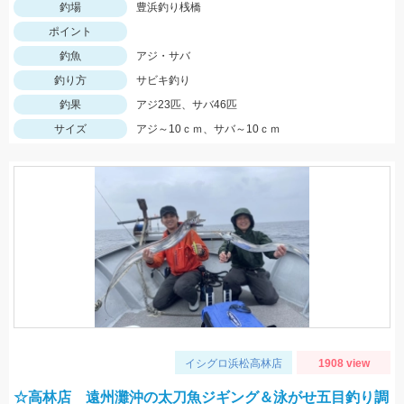
釣場
豊浜釣り桟橋
ポイント
釣魚
アジ・サバ
釣り方
サビキ釣り
釣果
アジ23匹、サバ46匹
サイズ
アジ～10ｃｍ、サバ～10ｃｍ
イシグロ浜松高林店
1908 view
☆高林店 遠州灘沖の太刀魚ジギング＆泳がせ五目釣り調