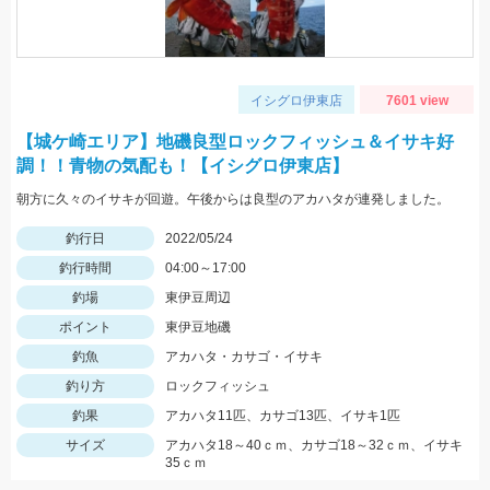
イシグロ伊東店
7601 view
【城ケ崎エリア】地磯良型ロックフィッシュ＆イサキ好
調！！青物の気配も！【イシグロ伊東店】
朝方に久々のイサキが回遊。午後からは良型のアカハタが連発しました。
釣行日
2022/05/24
釣行時間
04:00～17:00
釣場
東伊豆周辺
ポイント
東伊豆地磯
釣魚
アカハタ・カサゴ・イサキ
釣り方
ロックフィッシュ
釣果
アカハタ11匹、カサゴ13匹、イサキ1匹
サイズ
アカハタ18～40ｃｍ、カサゴ18～32ｃｍ、イサキ
35ｃｍ