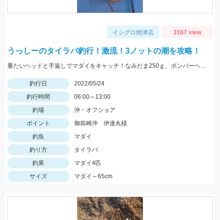
イシグロ焼津店
3167 view
うっしーのタイラバ釣行！激流！3ノットの潮を攻略！
重たいヘッドと手返しでマダイをキャッチ！なみだま250ｇ、ボンバーヘッドＴＧ250ｇ使用。
釣行日
2022/05/24
釣行時間
06:00～13:00
釣場
沖・オフショア
ポイント
御前崎沖 伊達丸様
釣魚
マダイ
釣り方
タイラバ
釣果
マダイ4匹
サイズ
マダイ～65cm