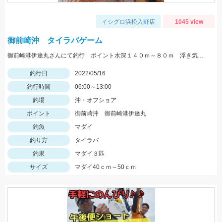
イシグロ浜松入野店
1045 view
御前崎沖 タイラバゲーム
御前崎港伊達丸さんにて釣行 ポイント水深１４０ｍ～８０ｍ 浮き気味のやる気のある真鯛を探す釣り方でした。
釣行日
2022/05/16
釣行時間
06:00～13:00
釣場
沖・オフショア
ポイント
御前崎沖 御前崎港伊達丸
釣魚
マダイ
釣り方
タイラバ
釣果
マダイ３匹
サイズ
マダイ40ｃｍ～50ｃｍ