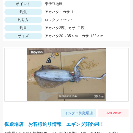
ポイント
東伊豆地磯
釣魚
アカハタ・カサゴ
釣り方
ロックフィッシュ
釣果
アカハタ2匹、カサゴ1匹
サイズ
アカハタ20～35ｃｍ、カサゴ22ｃｍ
イシグロ御殿場店
928 view
御殿場店 お客様釣り情報 エギング好釣果！