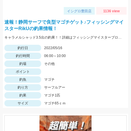
イシグロ豊田店
1136 view
速報！静岡サーフで良型マゴチゲット♪フィッシングマイ
スターRikUの釣果情報！
キャラメルシャッド3.5出の釣果！！詳細はフィッシングマイスターブログにて近日中公開です。
釣行日
2022/05/16
釣行時間
06:00～10:00
釣場
その他
ポイント
釣魚
マゴチ
釣り方
サーフルアー
釣果
マゴチ1匹
サイズ
マゴチ65ｃｍ