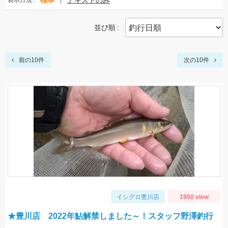
標準
テキストのみ
表示方法
並び順
前の10件
次の10件
イシグロ豊川店
1950 view
★豊川店 2022年鮎解禁しました～！スタッフ野澤釣行