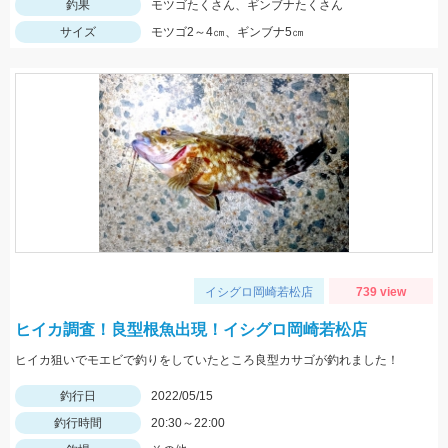
釣果
モツゴたくさん、ギンブナたくさん
サイズ
モツゴ2～4㎝、ギンブナ5㎝
イシグロ岡崎若松店
739 view
ヒイカ調査！良型根魚出現！イシグロ岡崎若松店
ヒイカ狙いでモエビで釣りをしていたところ良型カサゴが釣れました！
釣行日
2022/05/15
釣行時間
20:30～22:00