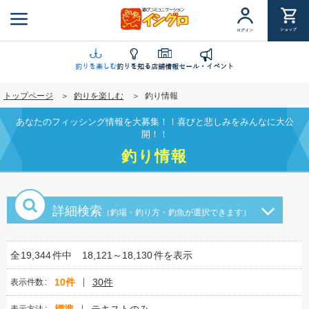
メ
イ
ショップ
ログイン
ン
コ
ン
釣りを楽しむ
釣りを知る
店舗情報
セール・イベント
テ
トップページ
釣りを楽しむ
釣り情報
ン
ツ
あなたのフィッシング情報を大募集！！喜びと悲しみをみんなに大公
に
開！！
移
釣り情報
動
詳細検索
（釣場・釣り方・釣魚が選択できます）
全
19,344
件中
18,121～18,130
件を表示
10件
30件
表示件数