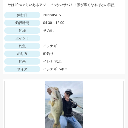
エサは40㎝ぐらいあるアジ、でっかいサバ！！腰が痛くなるほどの強烈な引き、ロマンです。
釣行日
2022/05/15
釣行時間
04:30～12:00
釣場
その他
ポイント
釣魚
イシナギ
釣り方
船釣り
釣果
イシナギ1匹
サイズ
イシナギ15キロ