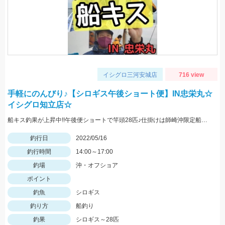
イシグロ三河安城店
716 view
手軽にのんびり♪【シロギス午後ショート便】IN忠栄丸☆
イシグロ知立店☆
船キス釣果が上昇中!!午後便ショートで竿頭28匹♪仕掛けは師崎沖限定船キス仕掛け7号です♪
釣行日
2022/05/16
釣行時間
14:00～17:00
釣場
沖・オフショア
ポイント
釣魚
シロギス
釣り方
船釣り
釣果
シロギス～28匹