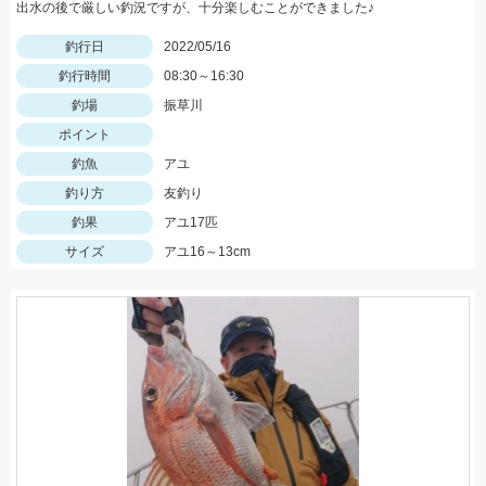
出水の後で厳しい釣況ですが、十分楽しむことができました♪
釣行日
2022/05/16
釣行時間
08:30～16:30
釣場
振草川
ポイント
釣魚
アユ
釣り方
友釣り
釣果
アユ17匹
サイズ
アユ16～13cm