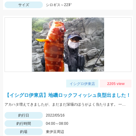
サイズ
シロギス～22㌢
イシグロ伊東店
2205 view
【イシグロ伊東店】地磯ロックフィッシュ良型出ました！
アカハタ増えてきましたが、まだまだ深場のほうがよく当たります。 一誠ジャコバグ3.2インチのテキサスリグでヒット。
釣行日
2022/05/16
釣行時間
04:00～08:00
釣場
東伊豆周辺