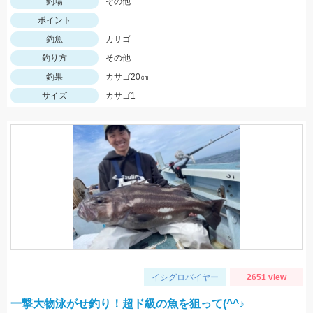
釣場
その他
ポイント
釣魚
カサゴ
釣り方
その他
釣果
カサゴ20㎝
サイズ
カサゴ1
イシグロバイヤー
2651 view
一撃大物泳がせ釣り！超ド級の魚を狙って(^^♪