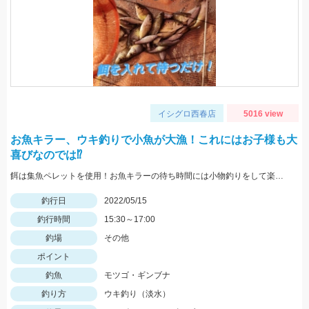
イシグロ西春店
5016 view
お魚キラー、ウキ釣りで小魚が大漁！これにはお子様も大
喜びなのでは⁉
餌は集魚ペレットを使用！お魚キラーの待ち時間には小物釣りをして楽しみましょう！
釣行日
2022/05/15
釣行時間
15:30～17:00
釣場
その他
ポイント
釣魚
モツゴ・ギンブナ
釣り方
ウキ釣り（淡水）