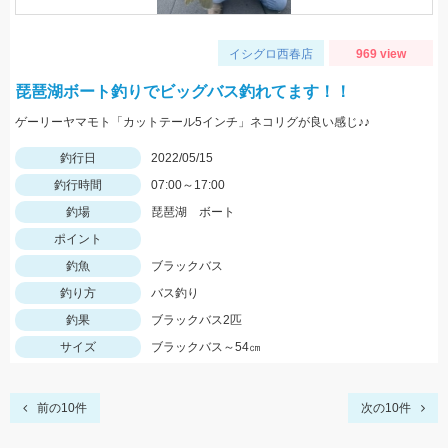
イシグロ西春店
969 view
琵琶湖ボート釣りでビッグバス釣れてます！！
ゲーリーヤマモト「カットテール5インチ」ネコリグが良い感じ♪♪
釣行日
2022/05/15
釣行時間
07:00～17:00
釣場
琵琶湖 ボート
ポイント
釣魚
ブラックバス
釣り方
バス釣り
釣果
ブラックバス2匹
サイズ
ブラックバス～54㎝
前の10件
次の10件