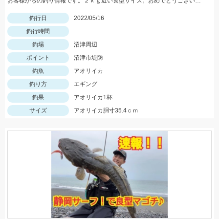
お客様からの釣り情報です。２ｋｇ近い良型サイズ。おめでとうございます。
釣行日
2022/05/16
釣行時間
釣場
沼津周辺
ポイント
沼津市堤防
釣魚
アオリイカ
釣り方
エギング
釣果
アオリイカ1杯
サイズ
アオリイカ胴寸35.4ｃｍ