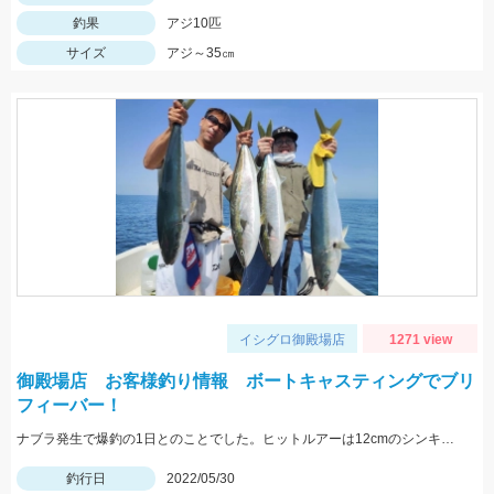
釣果
アジ10匹
サイズ
アジ～35㎝
イシグロ御殿場店
1271 view
御殿場店 お客様釣り情報 ボートキャスティングでブリ
フィーバー！
ナブラ発生で爆釣の1日とのことでした。ヒットルアーは12cmのシンキングペンシル。 90㎝クラスの大型ブリ。おめでとうございます！
釣行日
2022/05/30