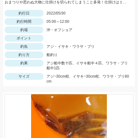
おまつりや思わぬ大物に仕掛けを切られてしまうこと多発！仕掛けは１０セットはあると安心です！
釣行日
2022/05/30
釣行時間
05:00～12:00
釣場
沖・オフショア
ポイント
釣魚
アジ・イサキ・ワラサ・ブリ
釣り方
船釣り
釣果
アジ船中数十匹、イサキ船中４匹、ワラサ・ブリ
船中1匹
サイズ
アジ~30cm程、イサキ~30cm程、ワラサ・ブリ80
cm