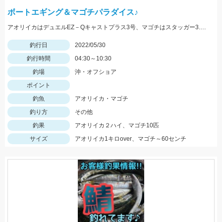
ボートエギング＆マゴチパラダイス♪
アオリイカはデュエルEZ－Qキャストプラス3号、マゴチはスタッガー3.5インチやカバークローグランデにヒット！
釣行日
2022/05/30
釣行時間
04:30～10:30
釣場
沖・オフショア
ポイント
釣魚
アオリイカ・マゴチ
釣り方
その他
釣果
アオリイカ２ハイ、マゴチ10匹
サイズ
アオリイカ1キロover、マゴチ～60センチ