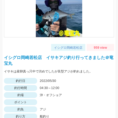
イシグロ岡崎若松店
959 view
イシグロ岡崎若松店 イサキアジ釣り行ってきました＠竜
宝丸
イサキは産卵真っ只中で渋めでしたが良型アジが釣れました。
釣行日
2022/05/30
釣行時間
04:30～12:00
釣場
沖・オフショア
ポイント
釣魚
アジ
釣り方
船釣り