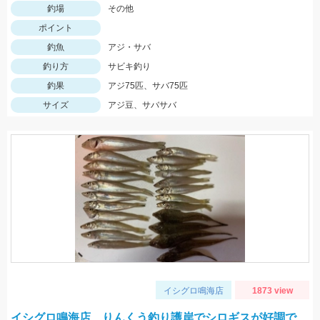
釣場
その他
ポイント
釣魚
アジ・サバ
釣り方
サビキ釣り
釣果
アジ75匹、サバ75匹
サイズ
アジ豆、サバサバ
イシグロ鳴海店
1873 view
イシグロ鳴海店 りんくう釣り護岸でシロギスが好調で