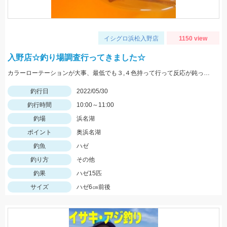
イシグロ浜松入野店
1150 view
入野店☆釣り場調査行ってきました☆
カラーローテーションが大事、最低でも３,４色持って行って反応が鈍ったら色を変えてみよう。
釣行日
2022/05/30
釣行時間
10:00～11:00
釣場
浜名湖
ポイント
奥浜名湖
釣魚
ハゼ
釣り方
その他
釣果
ハゼ15匹
サイズ
ハゼ6㎝前後