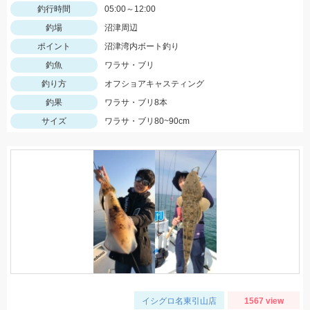
釣行時間
05:00～12:00
釣場
沼津周辺
ポイント
沼津湾内ボート釣り
釣魚
ワラサ・ブリ
釣り方
オフショアキャスティング
釣果
ワラサ・ブリ8本
サイズ
ワラサ・ブリ80~90cm
イシグロ名東引山店
1567 view