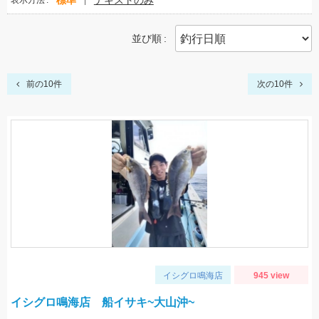
標準
テキストのみ
表示方法
並び順
前の10件
次の10件
イシグロ鳴海店
945 view
イシグロ鳴海店 船イサキ~大山沖~