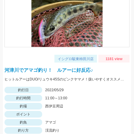
イシグロ駿東柿田川店
1181 view
河津川でアマゴ釣り！ ルアーに好反応♪
ヒットルアーはDUO/リュウキ45Sのピンクヤマメ！扱いやすくオススメです。
釣行日
2022/05/29
釣行時間
11:00～13:00
釣場
西伊豆周辺
ポイント
釣魚
アマゴ
釣り方
渓流釣り