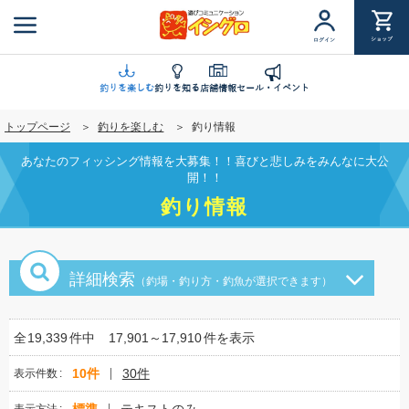
メ
イ
ショップ
ログイン
ン
コ
ン
釣りを楽しむ
釣りを知る
店舗情報
セール・イベント
テ
トップページ
釣りを楽しむ
釣り情報
ン
ツ
あなたのフィッシング情報を大募集！！喜びと悲しみをみんなに大公
に
開！！
移
釣り情報
動
詳細検索
（釣場・釣り方・釣魚が選択できます）
全
19,339
件中
17,901～17,910
件を表示
10件
30件
表示件数