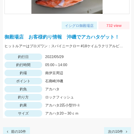
イシグロ御殿場店
732 view
御殿場店 お客様釣り情報 沖磯でアカハタゲット！
ヒットルアーはプロズワン：スパイニークロー #18ケイムラクリアルビー 良型アカハタ おめでとうございます！
釣行日
2022/05/29
釣行時間
05:00～14:00
釣場
南伊豆周辺
ポイント
石廊崎沖磯
釣魚
アカハタ
釣り方
ロックフィッシュ
釣果
アカハタ2匹小型ﾘﾘｰｽ
サイズ
アカハタ20～30ｃｍ
前の10件
次の10件