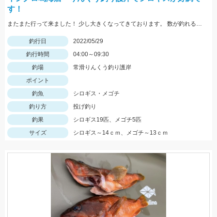
す！
またまた行って来ました！ 少し大きくなってきております。 数が釣れるので楽しいですよ！
釣行日
2022/05/29
釣行時間
04:00～09:30
釣場
常滑りんくう釣り護岸
ポイント
釣魚
シロギス・メゴチ
釣り方
投げ釣り
釣果
シロギス19匹、メゴチ5匹
サイズ
シロギス～14ｃｍ、メゴチ～13ｃｍ