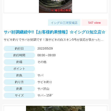
イシグロ三河安城店
547 view
サバ好調継続中!!【お客様釣果情報】☆イシグロ知立店☆
サビキ釣りでサバが好調です！漁サビキの白スキン5号が反応が良かったそうです♪
釣行日
2022/05/29
釣行時間
08:00～09:00
釣場
その他
ポイント
釣魚
サバ
釣り方
サビキ釣り
釣果
サバ沢山
サイズ
サバ～15㌢