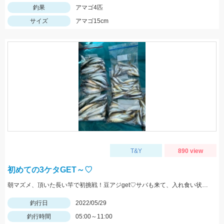
釣果
アマゴ4匹
サイズ
アマゴ15cm
T&Y
890 view
初めての3ケタGET～♡
朝マズメ、頂いた長い竿で初挑戦！豆アジget♡サバも来て、入れ食い状態最高～！(笑) サイズ小さいから調理大変ですｗｗｗ
釣行日
2022/05/29
釣行時間
05:00～11:00