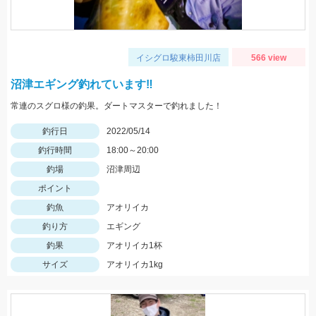
イシグロ駿東柿田川店
566 view
沼津エギング釣れています‼
常連のスグロ様の釣果。ダートマスターで釣れました！
釣行日
2022/05/14
釣行時間
18:00～20:00
釣場
沼津周辺
ポイント
釣魚
アオリイカ
釣り方
エギング
釣果
アオリイカ1杯
サイズ
アオリイカ1kg