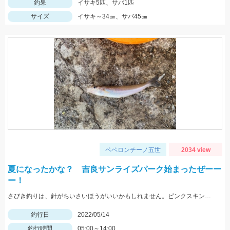
釣果
イサキ5匹、サバ1匹
サイズ
イサキ～34㎝、サバ45㎝
ペペロンチーノ五世
2034 view
夏になったかな？ 吉良サンライズパーク始まったぜーー
ー！
さびき釣りは、針がちいさいほうがいいかもしれません。ピンクスキンおすすめです。 根魚は、ゴールドイソメがおすすめです。
釣行日
2022/05/14
釣行時間
05:00～14:00