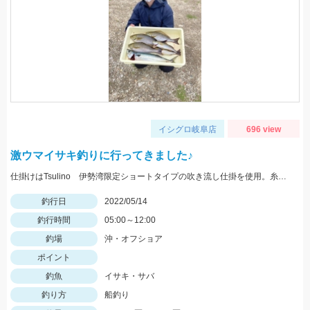
イシグロ岐阜店
696 view
激ウマイサキ釣りに行ってきました♪
仕掛けはTsulino 伊勢湾限定ショートタイプの吹き流し仕掛を使用。糸絡みも少なくオススメです！
釣行日
2022/05/14
釣行時間
05:00～12:00
釣場
沖・オフショア
ポイント
釣魚
イサキ・サバ
釣り方
船釣り