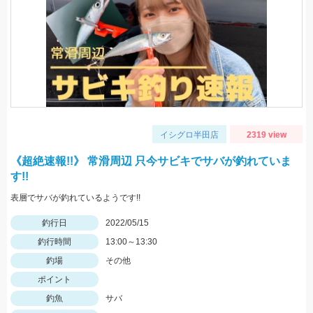
イシグロ半田店
2319 view
《超絶速報!!》 常滑周辺 只今サビキでサバが釣れていま
す!!
表層でサバが釣れているようです!!
釣行日
2022/05/15
釣行時間
13:00～13:30
釣場
その他
ポイント
釣魚
サバ