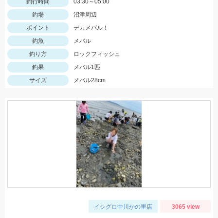
釣行時間
03:30～05:00
釣場
沼津周辺
ポイント
デカメバル！
釣魚
メバル
釣り方
ロックフィッシュ
釣果
メバル1匹
サイズ
メバル28cm
イシグロ中川かの里店
3065 view