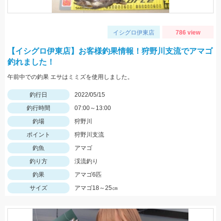
イシグロ伊東店
786 view
【イシグロ伊東店】お客様釣果情報！狩野川支流でアマゴ
釣れました！
午前中での釣果 エサはミミズを使用しました。
釣行日
2022/05/15
釣行時間
07:00～13:00
釣場
狩野川
ポイント
狩野川支流
釣魚
アマゴ
釣り方
渓流釣り
釣果
アマゴ6匹
サイズ
アマゴ18～25㎝