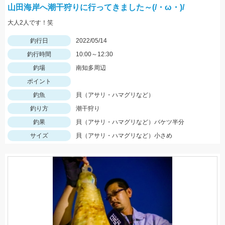
山田海岸へ潮干狩りに行ってきました～(/・ω・)/
大人2人です！笑
釣行日
2022/05/14
釣行時間
10:00～12:30
釣場
南知多周辺
ポイント
釣魚
貝（アサリ・ハマグリなど）
釣り方
潮干狩り
釣果
貝（アサリ・ハマグリなど）バケツ半分
サイズ
貝（アサリ・ハマグリなど）小さめ