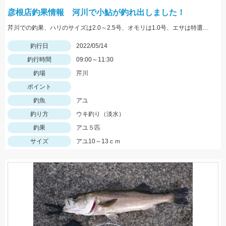
彦根店釣果情報 河川で小鮎が釣れ出しました！
芹川での釣果、ハリのサイズは2.0～2.5号、オモリは1.0号、エサは特選小鮎まきえと鮎乱舞を混ぜて使用。
釣行日
2022/05/14
釣行時間
09:00～11:30
釣場
芹川
ポイント
釣魚
アユ
釣り方
ウキ釣り（淡水）
釣果
アユ５匹
サイズ
アユ10～13ｃｍ