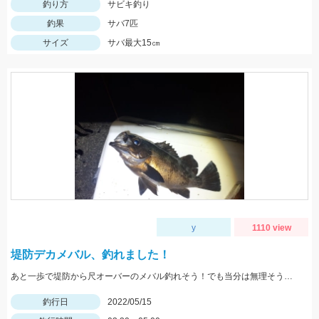
釣り方
サビキ釣り
釣果
サバ7匹
サイズ
サバ最大15㎝
y
1110 view
堤防デカメバル、釣れました！
あと一歩で堤防から尺オーバーのメバル釣れそう！でも当分は無理そうです。
釣行日
2022/05/15