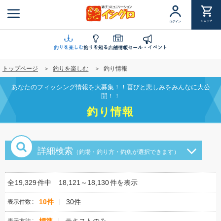
メ
イ
ショップ
ログイン
ン
コ
ン
釣りを楽しむ
釣りを知る
店舗情報
セール・イベント
テ
トップページ
釣りを楽しむ
釣り情報
ン
ツ
あなたのフィッシング情報を大募集！！喜びと悲しみをみんなに大公
に
開！！
移
釣り情報
動
詳細検索
（釣場・釣り方・釣魚が選択できます）
全
19,329
件中
18,121～18,130
件を表示
10件
30件
表示件数