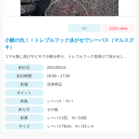
K1
2322 view
小鯖の仇！！トレブルフック泳がせでシーバス（マルスズ
キ）
コマセ無し投げサビキで小鯖を釣り、トレブルフック首掛けで泳がせして10分でシーバスヒット。
釣行日
2022/05/14
釣行時間
16:00～17:00
釣場
沼津周辺
ポイント
釣魚
シーバス・サバ
釣り方
その他
釣果
シーバス1匹、サバ10匹
サイズ
シーバス76cm、サバ15ｃｍ