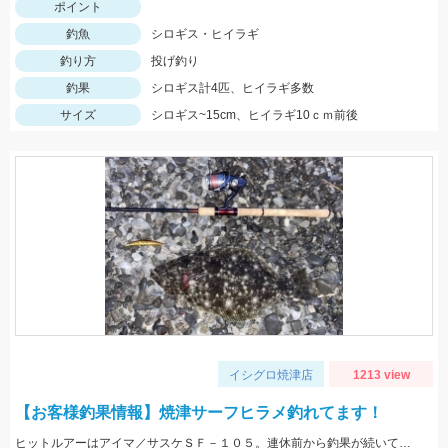
ポイント
釣魚
シロギス・ヒイラギ
釣り方
投げ釣り
釣果
シロギス計4匹、ヒイラギ多数
サイズ
シロギス~15cm、ヒイラギ10ｃｍ前後
イシグロ焼津店
1213 view
【お客様釣果情報】焼津サーフヒラメ釣れてます！
ヒットルアーはアイマ／サスケＳＦ－１０５。連休前から釣果が続いています！