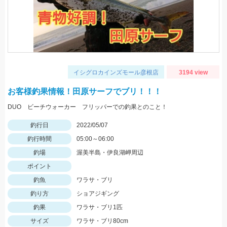
イシグロカインズモール彦根店
3194 view
お客様釣果情報！田原サーフでブリ！！！
DUO ビーチウォーカー フリッパーでの釣果とのこと！
釣行日
2022/05/07
釣行時間
05:00～06:00
釣場
渥美半島・伊良湖岬周辺
ポイント
釣魚
ワラサ・ブリ
釣り方
ショアジギング
釣果
ワラサ・ブリ1匹
サイズ
ワラサ・ブリ80cm