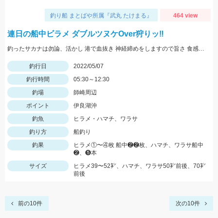
釣り船 まとばや所属『武丸 たけまる』
464 view
連日の船中ビラメ ダブルツヌケOver狩りッ‼︎
釣ったサカナは勿論、活かし 港で血抜き 神経締めをしますので旨さ 食感が違い過ぎますッ(°▽°)b
釣行日
2022/05/07
釣行時間
05:30～12:30
釣場
師崎周辺
ポイント
伊良湖沖
釣魚
ヒラメ・ハマチ、ワラサ
釣り方
船釣り
釣果
ヒラメ①〜④枚 船中❷❷枚、ハマチ、ワラサ船中
❷、❺本
サイズ
ヒラメ39〜52㌢、ハマチ、ワラサ50㌢前後、70㌢
前後
前の10件
次の10件