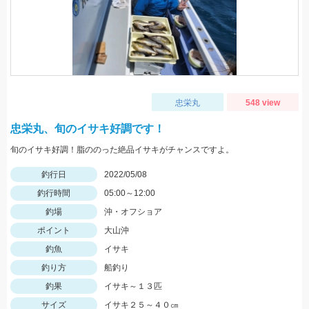
忠栄丸
548 view
忠栄丸、旬のイサキ好調です！
旬のイサキ好調！脂ののった絶品イサキがチャンスですよ。
釣行日
2022/05/08
釣行時間
05:00～12:00
釣場
沖・オフショア
ポイント
大山沖
釣魚
イサキ
釣り方
船釣り
釣果
イサキ～１３匹
サイズ
イサキ２５～４０㎝