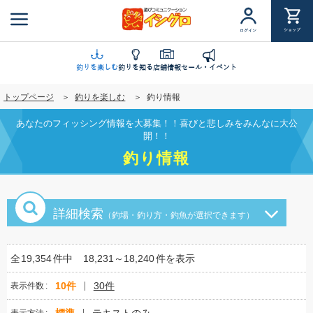
メ
イ
ショップ
ログイン
ン
コ
ン
釣りを楽しむ
釣りを知る
店舗情報
セール・イベント
テ
トップページ
釣りを楽しむ
釣り情報
ン
ツ
あなたのフィッシング情報を大募集！！喜びと悲しみをみんなに大公
に
開！！
移
釣り情報
動
詳細検索
（釣場・釣り方・釣魚が選択できます）
全
19,354
件中
18,231～18,240
件を表示
10件
30件
表示件数