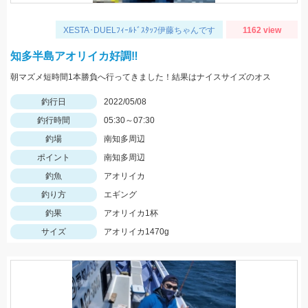
XESTA･DUELﾌｨｰﾙﾄﾞｽﾀｯﾌ伊藤ちゃんです
1162 view
知多半島アオリイカ好調‼️
朝マズメ短時間1本勝負へ行ってきました！結果はナイスサイズのオス
釣行日
2022/05/08
釣行時間
05:30～07:30
釣場
南知多周辺
ポイント
南知多周辺
釣魚
アオリイカ
釣り方
エギング
釣果
アオリイカ1杯
サイズ
アオリイカ1470g