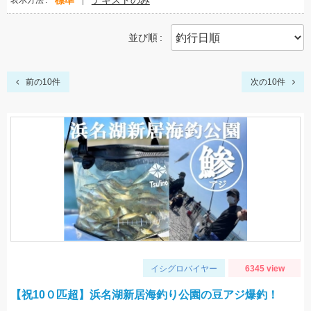
標準
テキストのみ
表示方法
並び順
前の10件
次の10件
イシグロバイヤー
6345 view
【祝10０匹超】浜名湖新居海釣り公園の豆アジ爆釣！