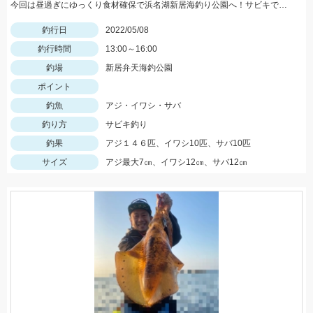
今回は昼過ぎにゆっくり食材確保で浜名湖新居海釣り公園へ！サビキでアジやサバ、イワシが大漁！！！
釣行日
2022/05/08
釣行時間
13:00～16:00
釣場
新居弁天海釣公園
ポイント
釣魚
アジ・イワシ・サバ
釣り方
サビキ釣り
釣果
アジ１４６匹、イワシ10匹、サバ10匹
サイズ
アジ最大7㎝、イワシ12㎝、サバ12㎝