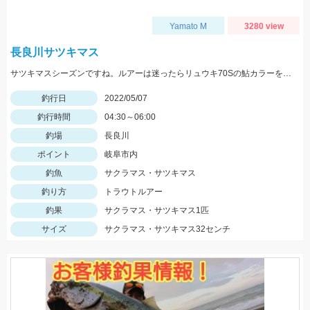
Yamato M
3280 view
長良川サツキマス
サツキマスシーズンですね。ルアーは迷ったらリュウキ70Sの鮎カラーを選択しておけば間違いないです。
釣行日
2022/05/07
釣行時間
04:30～06:00
釣場
長良川
ポイント
岐阜市内
釣魚
サクラマス・サツキマス
釣り方
トラウトルアー
釣果
サクラマス・サツキマス1匹
サイズ
サクラマス・サツキマス32センチ