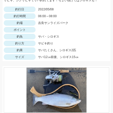
サビキ、ジグサビキでサバ釣れてます！ちょい投げではシロギスも！
釣行日
2022/05/08
釣行時間
06:00～08:00
釣場
吉良サンライズパーク
ポイント
釣魚
サバ・シロギス
釣り方
サビキ釣り
釣果
サバたくさん、シロギス2匹
サイズ
サバ12㎝前後、シロギス15㎝