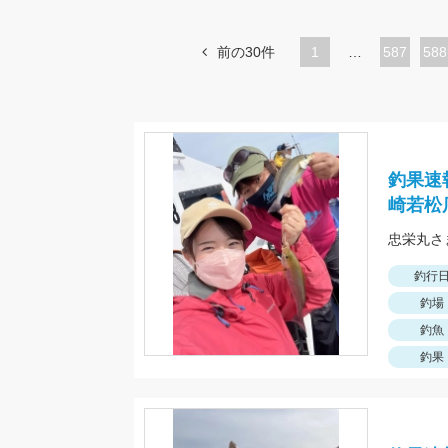
前の30件
1
…
ペ
587
ペ
588
ー
ー
ジ
ジ
釣果速
崎若松
忠栄丸さ
釣行
釣場
釣魚
釣果