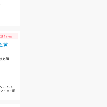
ア
284 view
と黄
サバの猛攻やラインカッターも多発！羽蟻も多かったのでフェイスガードと帽子は必須です！ドロッパーは小型が良いかも！！
サバ～40ｃ
ルメイカ～胴