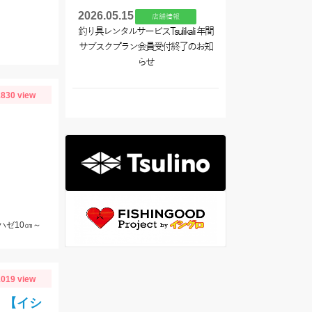
2026.05.15
店舗情報
釣り具レンタルサービスTsulikali 年間
サブスクプラン会員受付終了のお知
らせ
830 view
ハゼ10㎝～
019 view
 【イシ