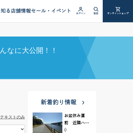
を知る
店舗情報
セール・イベント
ログイン
検索
オンラインショップ
んなに大公開！！
新着釣り情報
お盆休み直
テキストのみ
前 近隣ハゼ
釣り場調査し