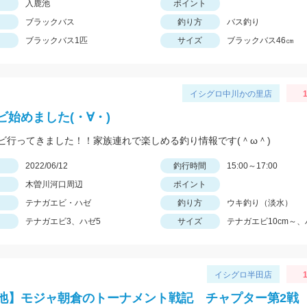
入鹿池
ポイント
ブラックバス
釣り方
バス釣り
ブラックバス1匹
サイズ
ブラックバス46㎝
イシグロ中川かの里店
1
ビ始めました(・∀・)
ビ行ってきました！！家族連れで楽しめる釣り情報です(＾ω＾)
日
2022/06/12
釣行時間
15:00～17:00
木曽川河口周辺
ポイント
テナガエビ・ハゼ
釣り方
ウキ釣り（淡水）
テナガエビ3、ハゼ5
サイズ
テナガエビ10cm～、
イシグロ半田店
1
池】モジャ朝倉のトーナメント戦記 チャプター第2戦