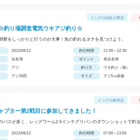
イシグロ浜松入野店
☆釣り場調査電気ウキアジ釣り☆
調整をしっかりと行うのが大事！魚の釣れるタナを見つけよう。
日
2022/06/12
釣行時間
21:00～22:30
浜名湖
ポイント
表浜名湖
アジ
釣り方
ウキ釣り（海）
アジ30匹
サイズ
アジ5㎝前後
イシグロ岐阜店
ャプター第2戦目に参加してきました！
日
2022/06/12
釣行時間
07:00～13:00