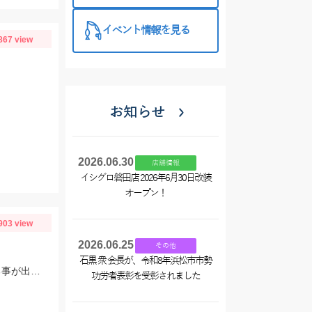
イベント情報を見る
867 view
お知らせ
2026.06.30
店舗情報
イシグロ磐田店 2026年6月30日改装
オープン！
903 view
2026.06.25
その他
石黒 衆 会長が、令和8年浜松市市勢
エビ食いのバスが多く、レッグワーム2.5インチグリパンのダウンショットで釣る事が出来ました。
功労者表彰を受彰されました