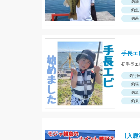
釣場
釣魚
釣果
手長エ
初手長エ
釣行
釣場
釣魚
釣果
【入鹿