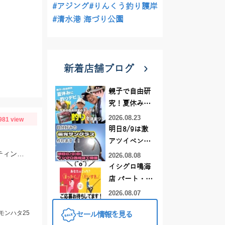
#アジング
#りんくう釣り護岸
#清水港 海づり公園
新着店舗ブログ
親子で自由研
究！夏休みに
釣りデビュー
2026.08.23
981 view
明日8/9は激
アツイベント
日！！！～オ
スイミングテンヤ30ｇ＋パワーシャッド5や一誠 サカナサカナスピンのキャスティングで釣れました♪ベイト多く期待大！
2026.08.08
ーダー偏光グ
イシグロ鳴海
ラス受注会～
店 パート・ア
ルバイトスタ
2026.08.07
ッフまだまだ
モンハタ25
セール情報を見る
募集中！