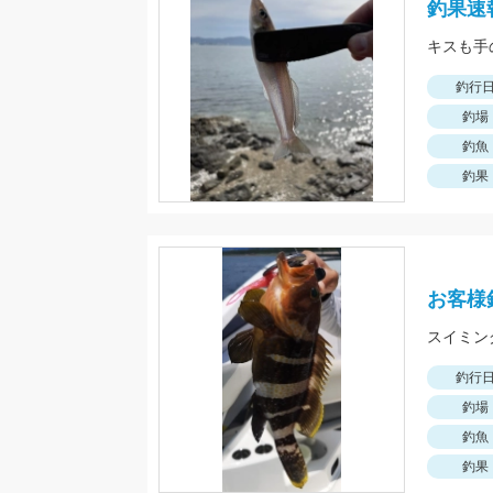
釣果速
キスも手
釣行
釣場
釣魚
釣果
お客様
釣行
釣場
釣魚
釣果