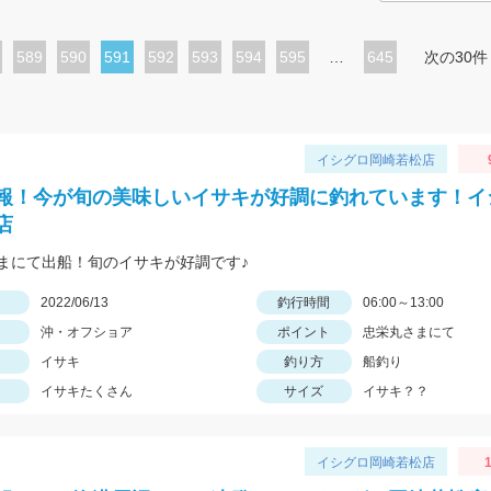
ペ
589
ペ
590
カ
591
ペ
592
ペ
593
ペ
594
ペ
595
…
645
次の30件
ー
ー
レ
ー
ー
ー
ー
ジ
ジ
ン
ジ
ジ
ジ
ジ
ト
イシグロ岡崎若松店
ペ
報！今が旬の美味しいイサキが好調に釣れています！イ
ー
店
ジ
まにて出船！旬のイサキが好調です♪
日
2022/06/13
釣行時間
06:00～13:00
沖・オフショア
ポイント
忠栄丸さまにて
イサキ
釣り方
船釣り
イサキたくさん
サイズ
イサキ？？
イシグロ岡崎若松店
1