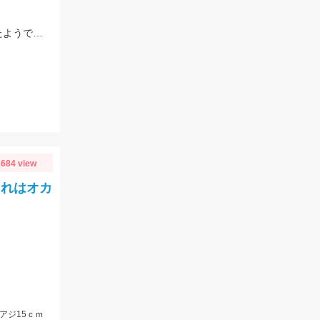
シャローのギルネストパターンや5ｍ前後のボトムでのエビパターンが有効だったようです。
684 view
これはオカ
、アジ15ｃｍ