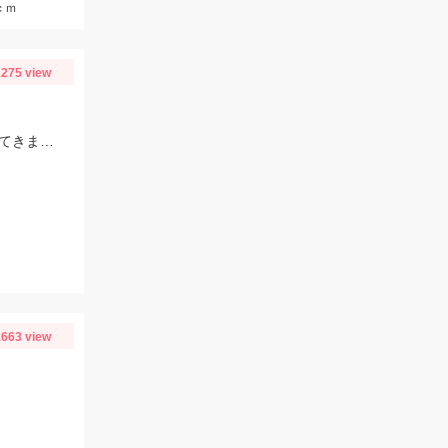
ｃｍ
275 view
彦根市内河川で小鮎が良く釣れています。サイズも最大15ｃｍ越えと大きくなってきました。針のサイズは2.5号～3.0がオススメです！
663 view