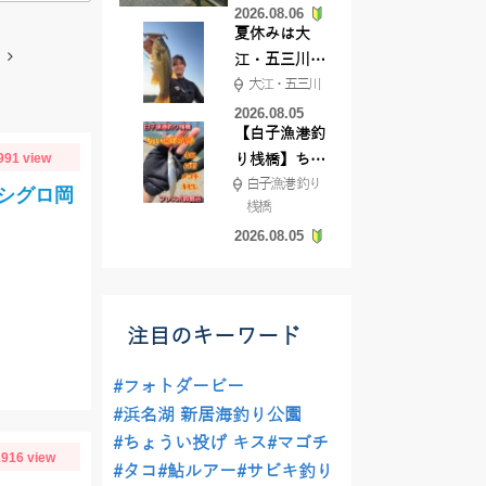
2026.08.06
てきました
夏休みは大
江・五三川で
大江・五三川
バスフィッシ
ング♪
2026.08.05
【白子漁港釣
991 view
り桟橋】ちょ
白子漁港 釣り
い投げ釣りが
シグロ岡
桟橋
絶好調!キスや
2026.08.05
ハゼが簡単に
釣れますよ💛
注目のキーワード
#フォトダービー
#浜名湖 新居海釣り公園
#ちょうい投げ キス
#マゴチ
916 view
#タコ
#鮎ルアー
#サビキ釣り