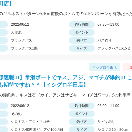
田店】
日
2022/06/12
釣行時間
07:30～13:00
入鹿池
ポイント
ブラックバス
釣り方
バス釣り
ブラックバス1匹
サイズ
ブラックバス1615ｇ
イシグロ半田店
2
様速報!!!】常滑ボートでキス、アジ、マゴチが爆釣!!! 
も期待ですね＾＾【イシグロ半田店】
の爆釣劇。キスは石ゴカイ、アジはサビキ、マゴチはワームでの釣果!!!
日
2022/06/12
釣行時間
05:00～11:00
その他
ポイント
シロギス・アジ・マゴチ
釣り方
サビキ釣り
シロギス40匹ほど、アジ100匹ほ
サイズ
シロギス15～20cm