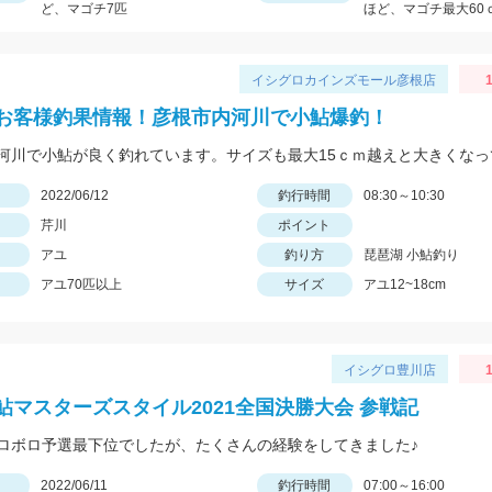
ど、マゴチ7匹
ほど、マゴチ最大60
イシグロカインズモール彦根店
1
お客様釣果情報！彦根市内河川で小鮎爆釣！
日
2022/06/12
釣行時間
08:30～10:30
芹川
ポイント
アユ
釣り方
琵琶湖 小鮎釣り
アユ70匹以上
サイズ
アユ12~18cm
イシグロ豊川店
1
鮎マスターズスタイル2021全国決勝大会 参戦記
ロボロ予選最下位でしたが、たくさんの経験をしてきました♪
日
2022/06/11
釣行時間
07:00～16:00