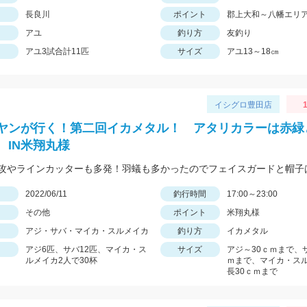
長良川
ポイント
郡上大和～八幡エリ
アユ
釣り方
友釣り
アユ3試合計11匹
サイズ
アユ13～18㎝
イシグロ豊田店
1
ヤンが行く！第二回イカメタル！ アタリカラーは赤緑
 IN米翔丸様
日
2022/06/11
釣行時間
17:00～23:00
その他
ポイント
米翔丸様
アジ・サバ・マイカ・スルメイカ
釣り方
イカメタル
アジ6匹、サバ12匹、マイカ・ス
サイズ
アジ～30ｃｍまで、
ルメイカ2人で30杯
ｍまで、マイカ・ス
長30ｃｍまで