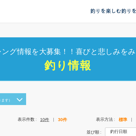
釣りを楽しむ
釣り
シング情報を大募集！！喜びと悲しみをみ
釣り情報
きます）
表示件数
表示方法
10件
30件
標準
並び順