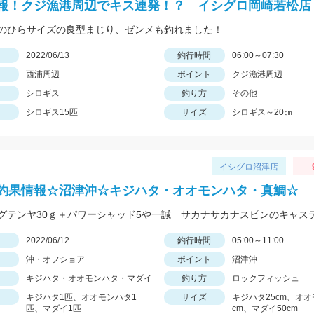
報！クジ漁港周辺でキス連発！？ イシグロ岡崎若松店
のひらサイズの良型まじり、ゼンメも釣れました！
日
2022/06/13
釣行時間
06:00～07:30
西浦周辺
ポイント
クジ漁港周辺
シロギス
釣り方
その他
シロギス15匹
サイズ
シロギス～20㎝
イシグロ沼津店
釣果情報☆沼津沖☆キジハタ・オオモンハタ・真鯛☆
日
2022/06/12
釣行時間
05:00～11:00
沖・オフショア
ポイント
沼津沖
キジハタ・オオモンハタ・マダイ
釣り方
ロックフィッシュ
キジハタ1匹、オオモンハタ1
サイズ
キジハタ25cm、オオ
匹、マダイ1匹
cm、マダイ50cm