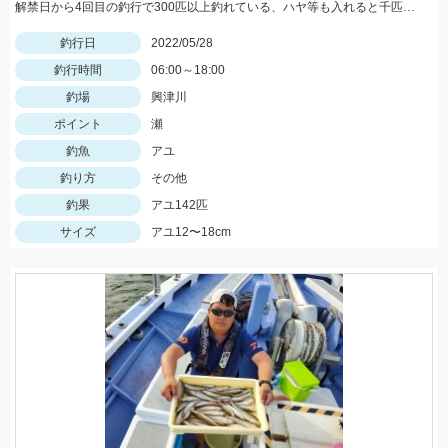
解禁日から4回目の釣行で300匹以上釣れている、ハヤ等も入れると千匹、手返し大変
釣行日
2022/05/28
釣行時間
06:00～18:00
釣場
興津川
ポイント
瀬
釣魚
アユ
釣り方
その他
釣果
アユ142匹
サイズ
アユ12〜18cm