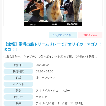
イシグロバイヤー
2000 view
【速報】常滑出船ドリームリレーでアオリイカ！マゴチ！
タコ！！
今週も常滑へ！キャプテンに色々ポイントを周って頂いて今熱い３釣種を釣ることができました！！大興奮！！！
釣行日
2022/05/28
釣行時間
05:30～14:00
釣場
沖・オフショア
ポイント
釣魚
アオリイカ・タコ・マゴチ
釣り方
エギング
釣果
アオリイカ3杯、タコ3杯、マゴチ1匹