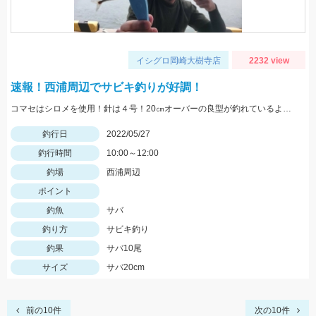
イシグロ岡崎大樹寺店
2232 view
速報！西浦周辺でサビキ釣りが好調！
コマセはシロメを使用！針は４号！20㎝オーバーの良型が釣れているようです！
釣行日
2022/05/27
釣行時間
10:00～12:00
釣場
西浦周辺
ポイント
釣魚
サバ
釣り方
サビキ釣り
釣果
サバ10尾
サイズ
サバ20cm
前の10件
次の10件