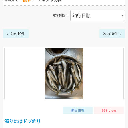
標準
テキストのみ
表示方法
並び順
前の10件
次の10件
野田修豊
968 view
濁りにはドブ釣り