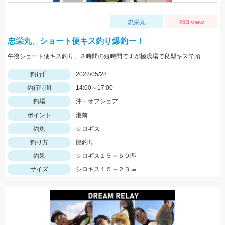
忠栄丸
753 view
忠栄丸、ショート便キス釣り爆釣ー！
午後ショート便キス釣り、３時間の短時間ですが極浅場で良型キス竿頭５０匹と入れ食い状態でした！
釣行日
2022/05/28
釣行時間
14:00～17:00
釣場
沖・オフショア
ポイント
港前
釣魚
シロギス
釣り方
船釣り
釣果
シロギス１５～５０匹
サイズ
シロギス１５～２３㎝