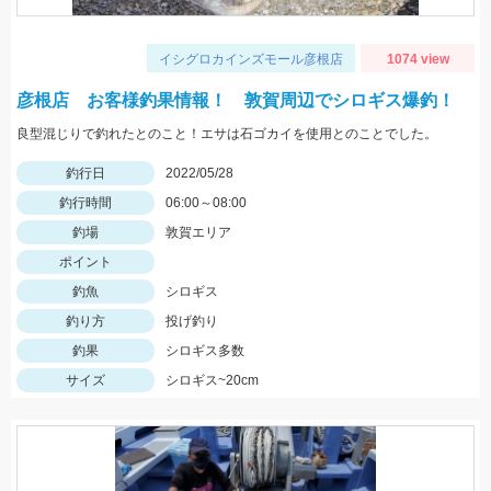
イシグロカインズモール彦根店
1074 view
彦根店 お客様釣果情報！ 敦賀周辺でシロギス爆釣！
良型混じりで釣れたとのこと！エサは石ゴカイを使用とのことでした。
釣行日
2022/05/28
釣行時間
06:00～08:00
釣場
敦賀エリア
ポイント
釣魚
シロギス
釣り方
投げ釣り
釣果
シロギス多数
サイズ
シロギス~20cm