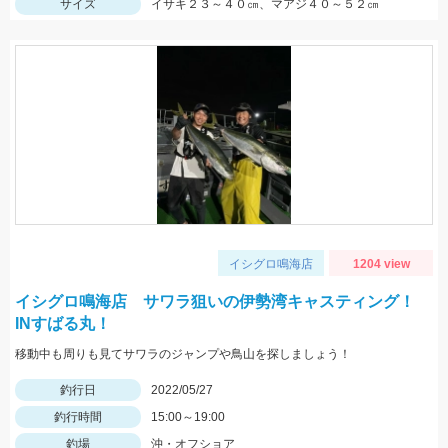
サイズ
イサキ２３～４０㎝、マアジ４０～５２㎝
イシグロ鳴海店
1204 view
イシグロ鳴海店 サワラ狙いの伊勢湾キャスティング！
INすばる丸！
移動中も周りも見てサワラのジャンプや鳥山を探しましょう！
釣行日
2022/05/27
釣行時間
15:00～19:00
釣場
沖・オフショア