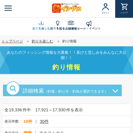
メ
イ
ショップ
ログイン
ン
コ
ン
釣りを楽しむ
釣りを知る
店舗情報
セール・イベント
テ
トップページ
釣りを楽しむ
釣り情報
ン
ツ
あなたのフィッシング情報を大募集！！喜びと悲しみをみんなに大公
に
開！！
移
釣り情報
動
詳細検索
（釣場・釣り方・釣魚が選択できます）
全
19,336
件中
17,921～17,930
件を表示
10件
30件
表示件数