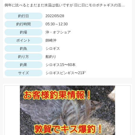
例年に比べるとまだまだ水温は低いですが 日に日にモロポチャギスの活性 高まってますよッ(^-^)
釣行日
2022/05/28
釣行時間
05:30～12:30
釣場
沖・オフショア
ポイント
師崎沖
釣魚
シロギス
釣り方
船釣り
釣果
シロギス15〜60本
サイズ
シロギスピンギス〜21㌢