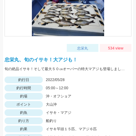
忠栄丸
534 view
忠栄丸、旬のイサキ！大アジも！
旬の絶品イサキ！そして最大５０㎝オーバーの特大マアジも登場しました。
釣行日
2022/05/28
釣行時間
05:00～12:00
釣場
沖・オフショア
ポイント
大山沖
釣魚
イサキ・マアジ
釣り方
船釣り
釣果
イサキ竿頭１５匹、マアジ６匹