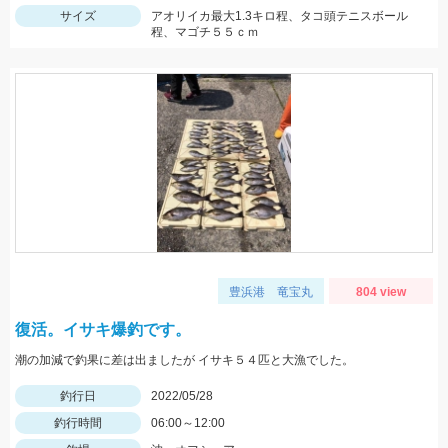
サイズ
アオリイカ最大1.3キロ程、タコ頭テニスボール
程、マゴチ５５ｃｍ
豊浜港 竜宝丸
804 view
復活。イサキ爆釣です。
潮の加減で釣果に差は出ましたが イサキ５４匹と大漁でした。
釣行日
2022/05/28
釣行時間
06:00～12:00