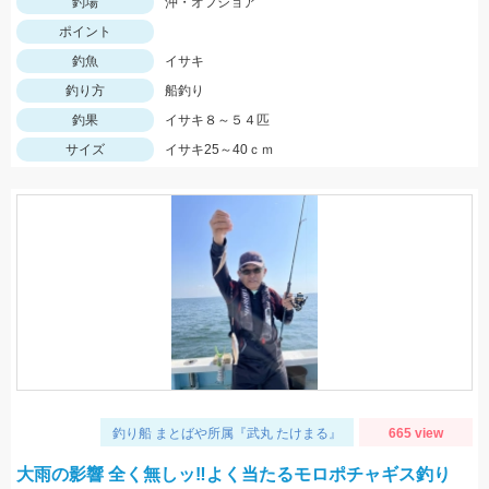
釣場
沖・オフショア
ポイント
釣魚
イサキ
釣り方
船釣り
釣果
イサキ８～５４匹
サイズ
イサキ25～40ｃｍ
釣り船 まとばや所属『武丸 たけまる』
665 view
大雨の影響 全く無しッ‼︎よく当たるモロポチャギス釣り