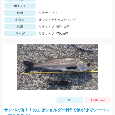
ポイント
釣魚
ワラサ・ブリ
釣り方
オフショアキャスティング
釣果
ワラサ・ブリ船中３匹
サイズ
ワラサ・ブリ70cm程
K1
1549 view
サッパの仇！！のませショルダー針Sで泳がせでシーバス