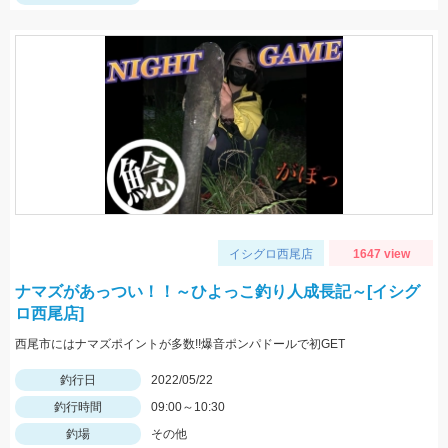
イシグロ西尾店
1647 view
ナマズがあっつい！！～ひよっこ釣り人成長記～[イシグ
ロ西尾店]
西尾市にはナマズポイントが多数!!爆音ポンパドールで初GET
釣行日
2022/05/22
釣行時間
09:00～10:30
釣場
その他