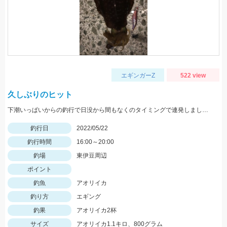
エギンガーZ
522 view
久しぶりのヒット
下潮いっぱいからの釣行で日没から間もなくのタイミングで連発しました。
釣行日
2022/05/22
釣行時間
16:00～20:00
釣場
東伊豆周辺
ポイント
釣魚
アオリイカ
釣り方
エギング
釣果
アオリイカ2杯
サイズ
アオリイカ1.1キロ、800グラム