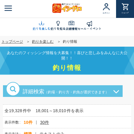
メ
イ
ショップ
ログイン
ン
コ
ン
釣りを楽しむ
釣りを知る
店舗情報
セール・イベント
テ
トップページ
釣りを楽しむ
釣り情報
ン
ツ
あなたのフィッシング情報を大募集！！喜びと悲しみをみんなに大公
に
開！！
移
釣り情報
動
詳細検索
（釣場・釣り方・釣魚が選択できます）
全
19,328
件中
18,001～18,010
件を表示
10件
30件
表示件数