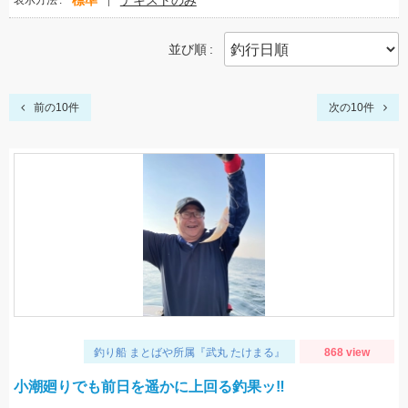
標準
テキストのみ
表示方法
並び順
前の10件
次の10件
釣り船 まとばや所属『武丸 たけまる』
868 view
小潮廻りでも前日を遥かに上回る釣果ッ‼︎