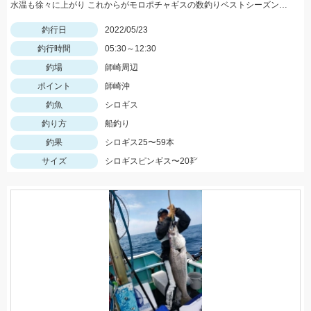
水温も徐々に上がり これからがモロポチャギスの数釣りベストシーズンインですよッ(・∀・)b
釣行日
2022/05/23
釣行時間
05:30～12:30
釣場
師崎周辺
ポイント
師崎沖
釣魚
シロギス
釣り方
船釣り
釣果
シロギス25〜59本
サイズ
シロギスピンギス〜20㌢