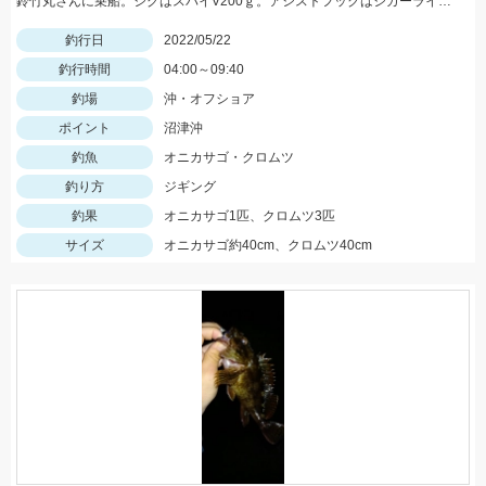
鈴竹丸さんに乗船。ジグはスパイV200ｇ。アシストフックはジガーライトシワリ2/0を使用。
釣行日
2022/05/22
釣行時間
04:00～09:40
釣場
沖・オフショア
ポイント
沼津沖
釣魚
オニカサゴ・クロムツ
釣り方
ジギング
釣果
オニカサゴ1匹、クロムツ3匹
サイズ
オニカサゴ約40cm、クロムツ40cm