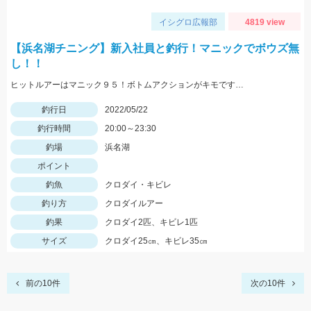
イシグロ広報部
4819 view
【浜名湖チニング】新入社員と釣行！マニックでボウズ無
し！！
ヒットルアーはマニック９５！ボトムアクションがキモです…
釣行日
2022/05/22
釣行時間
20:00～23:30
釣場
浜名湖
ポイント
釣魚
クロダイ・キビレ
釣り方
クロダイルアー
釣果
クロダイ2匹、キビレ1匹
サイズ
クロダイ25㎝、キビレ35㎝
前の10件
次の10件