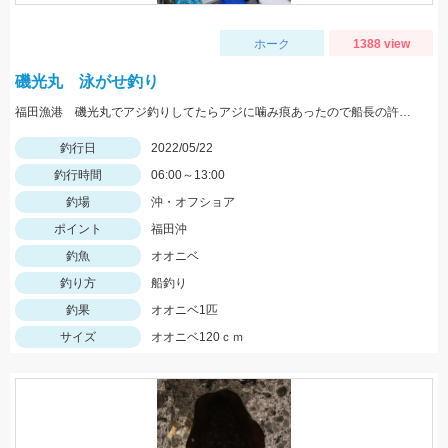
ホーク
1388 view
磯光丸 泳がせ釣り
福田漁港 磯光丸でアジ釣りしてたらアジに噛み痕あったので船長の許可もらって泳がせしていっぱつでした。
釣行日
2022/05/22
釣行時間
06:00～13:00
釣場
沖・オフショア
ポイント
福田沖
釣魚
オオニベ
釣り方
船釣り
釣果
オオニベ1匹
サイズ
オオニベ120ｃｍ