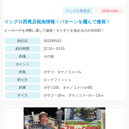
イシグロ西尾店
1319 view
イシグロ西尾店根魚情報！パターンを摑んで連発！
ビーローチを岸際に通して連発！ギリギリを攻めるのがGOOD！
釣行日
2022/05/22
釣行時間
22:15～23:15
釣場
その他
ポイント
釣魚
カサゴ・タケノコメバル
釣り方
ロックフィッシュ
釣果
カサゴ2匹、タケノコメバル4匹
サイズ
カサゴ～18㎝、タケノコメバル～13㎝