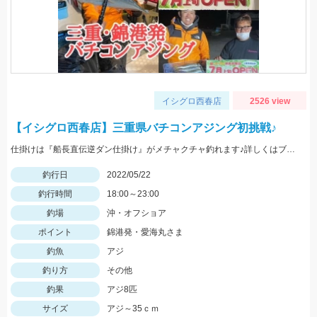
イシグロ西春店
2526 view
【イシグロ西春店】三重県バチコンアジング初挑戦♪
仕掛けは『船長直伝逆ダン仕掛け』がメチャクチャ釣れます♪詳しくはブログをご覧ください‼
釣行日
2022/05/22
釣行時間
18:00～23:00
釣場
沖・オフショア
ポイント
錦港発・愛海丸さま
釣魚
アジ
釣り方
その他
釣果
アジ8匹
サイズ
アジ～35ｃｍ