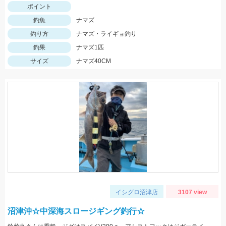
ポイント
釣魚
ナマズ
釣り方
ナマズ・ライギョ釣り
釣果
ナマズ1匹
サイズ
ナマズ40CM
イシグロ沼津店
3107 view
沼津沖☆中深海スロージギング釣行☆