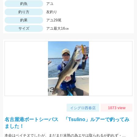
釣魚
アユ
釣り方
友釣り
釣果
アユ29尾
サイズ
アユ最大16㎝
イシグロ西春店
1073 view
名古屋港ボートシーバス 「Tsulino」ルアーで釣ってみ
ました！
本命はベイチヌでしたが、まだまだ未熟の為エサは取られるが釣れず・・・