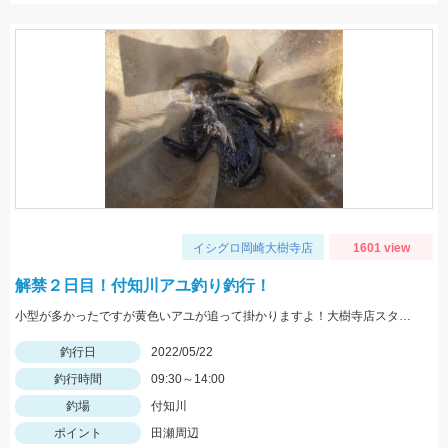
イシグロ岡崎大樹寺店
1601 view
解禁２日目！付知川アユ釣り釣行！
小型が多かったですが黄色いアユが追って掛かりますよ！大樹寺店スタッフ岩崎釣行
釣行日
2022/05/22
釣行時間
09:30～14:00
釣場
付知川
ポイント
田瀬周辺