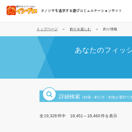
メ
イ
タノシサを追求する遊びコミュニケーションサイト
ン
コ
ン
トップページ
釣りを楽しむ
釣り情報
テ
ン
あなたのフィッ
ツ
に
移
動
詳細検索
（釣場・釣り方・釣魚が選択で
全
19,328
件中
18,451～18,460
件を表示