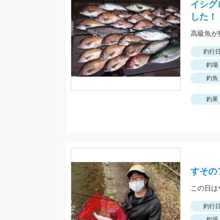
イシグ
した！
釣行
釣場
釣魚
釣果
すその
釣行
釣場