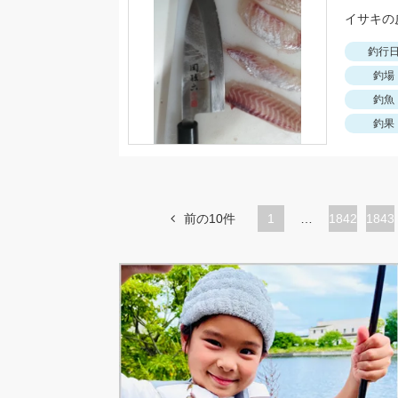
釣行
釣場
釣魚
釣果
前の10件
1
…
ペ
1842
ペ
1843
ー
ー
ジ
ジ