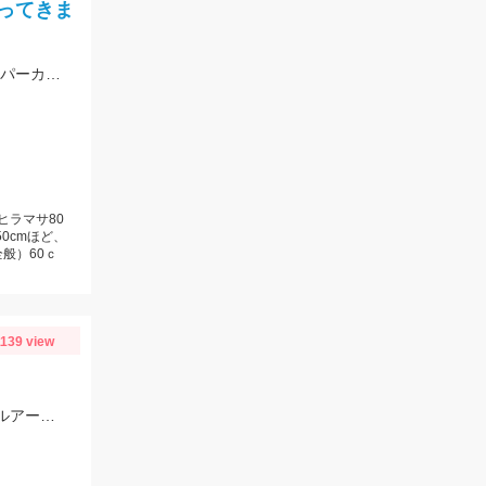
ってきま
高級魚が狙える‼朝イチなど時合には真鯛が連発しました‼ エサは、これこれスーパーカラス、これこれ鰹ハラモ、マダイスペシャルなどを使用しました。
ヒラマサ80
0cmほど、
般）60ｃ
1139 view
この日はヴァルケインのシュヴァーンシャッドHFが大活躍!!半分以上の魚をこのルアーで釣りました。