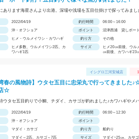
日
2022/04/19
釣行時間
06:00～16:00
沖・オフショア
ポイント
沼津西浦 貸しボー
ヒメ・ウルメイワシ・カワハギ
釣り方
その他
ヒメ多数、ウルメイワシ2匹、カ
サイズ
ヒメ20㎝前後、ウル
ワハギ1匹
㎝前後、カワハギ23
イシグロ三河安城店
湾春の風物詩】ウタセ五目に忠栄丸で行ってきました♪
店☆
日
2022/04/19
釣行時間
06:00～12:30
沖・オフショア
ポイント
マダイ・カサゴ
釣り方
船釣り
マダイ～2匹、カサゴ～7匹
サイズ
マダイ~25㎝、カサゴ～