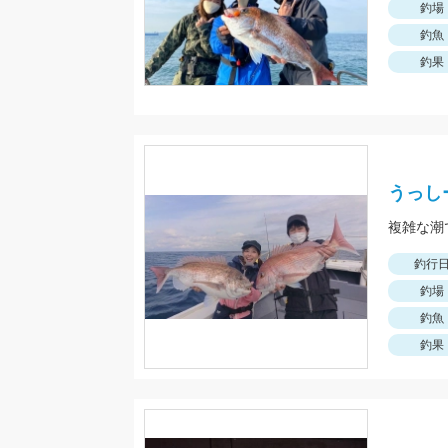
釣場
釣魚
釣果
うっし
複雑な潮
釣行
釣場
釣魚
釣果