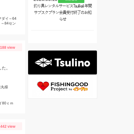
釣り具レンタルサービスTsulikali 年間
サブスクプラン会員受付終了のお知
マダイ～64
らせ
～84セン
1188 view
した。
達丸様
イ80ｃｍ
442 view