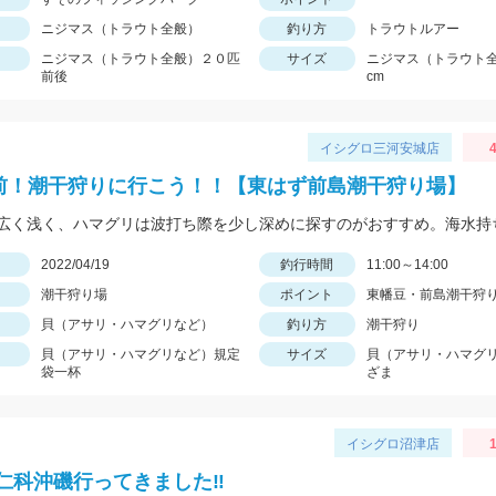
ニジマス（トラウト全般）
釣り方
トラウトルアー
ニジマス（トラウト全般）２０匹
サイズ
ニジマス（トラウト全般
前後
cm
イシグロ三河安城店
前！潮干狩りに行こう！！【東はず前島潮干狩り場】
日
2022/04/19
釣行時間
11:00～14:00
潮干狩り場
ポイント
東幡豆・前島潮干狩
貝（アサリ・ハマグリなど）
釣り方
潮干狩り
貝（アサリ・ハマグリなど）規定
サイズ
貝（アサリ・ハマグ
袋一杯
ざま
イシグロ沼津店
1
仁科沖磯行ってきました‼