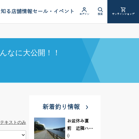
を知る
店舗情報
セール・イベント
ログイン
検索
オンラインショップ
んなに大公開！！
新着釣り情報
お盆休み直
テキストのみ
前 近隣ハゼ
釣り場調査し