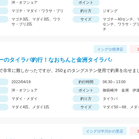
沖・オフショア
ポイント
マゴチ・マダイ・ワラサ・ブリ
釣り方
ジギング
マゴチ3匹、マダイ3匹、ワラ
サイズ
マゴチ～40センチ、
サ・ブリ2匹
センチ、ワラサ・ブリ
チ
イシグロ焼津店
ーのタイラバ釣行！なおちんと金洲タイラバ♪
で非常に難しかったですが、250ｇのタングステン使用で釣果を出せま
日
2022/04/19
釣行時間
06:30～13:00
沖・オフショア
ポイント
御前崎沖 金洲 伊
マダイ・メダイ
釣り方
タイラバ
マダイ4匹、メダイ1匹
サイズ
マダイ50～68、メダ
イシグロ中川かの里店
1