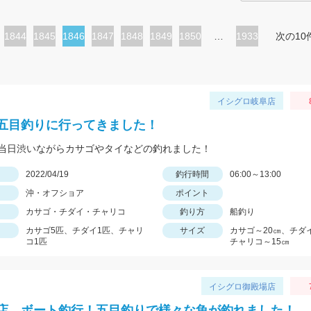
ペ
1844
ペ
1845
カ
1846
ペ
1847
ペ
1848
ペ
1849
ペ
1850
…
1933
次の10
ー
ー
レ
ー
ー
ー
ー
ジ
ジ
ン
ジ
ジ
ジ
ジ
ト
イシグロ岐阜店
ペ
五目釣りに行ってきました！
ー
当日渋いながらカサゴやタイなどの釣れました！
ジ
日
2022/04/19
釣行時間
06:00～13:00
沖・オフショア
ポイント
カサゴ・チダイ・チャリコ
釣り方
船釣り
カサゴ5匹、チダイ1匹、チャリ
サイズ
カサゴ～20㎝、チダ
コ1匹
チャリコ～15㎝
イシグロ御殿場店
店 ボート釣行！五目釣りで様々な魚が釣れました！