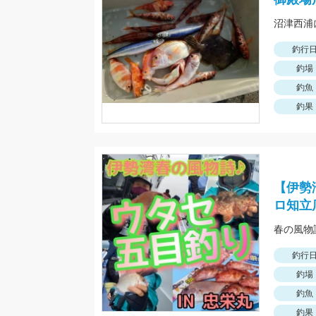
釣行
釣場
釣魚
釣果
【伊勢
ロ知立
釣行
釣場
釣魚
釣果