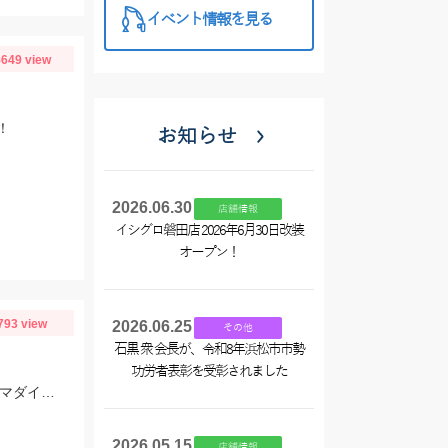
イベント情報を見る
649 view
！
お知らせ
2026.06.30
店舗情報
イシグロ磐田店 2026年6月30日改装
オープン！
793 view
2026.06.25
その他
石黒 衆 会長が、令和8年浜松市市勢
功労者表彰を受彰されました
ドラッグメタルTGスリム＆ライズジグTGSLJでブリ捕獲♪なみだまでは60overのマダイも！？
2026.05.15
店舗情報