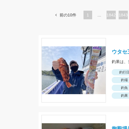
前の10件
1
…
ペ
1842
ペ
1843
ー
ー
ジ
ジ
ウタセ
釣果は、
釣行
釣場
釣魚
釣果
御殿場