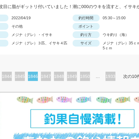
日
2022/04/19
釣行時間
05:30～15:00
その他
ポイント
メジナ（グレ）・イサキ
釣り方
ウキ釣り（海）
メジナ（グレ）３匹、イサキ４匹
サイズ
メジナ（グレ）35ｃ
5ｃｍ
ペ
1844
ペ
1845
カ
1846
ペ
1847
ペ
1848
ペ
1849
ペ
1850
…
1933
次の10
ー
ー
レ
ー
ー
ー
ー
ジ
ジ
ン
ジ
ジ
ジ
ジ
ト
ペ
ー
ジ