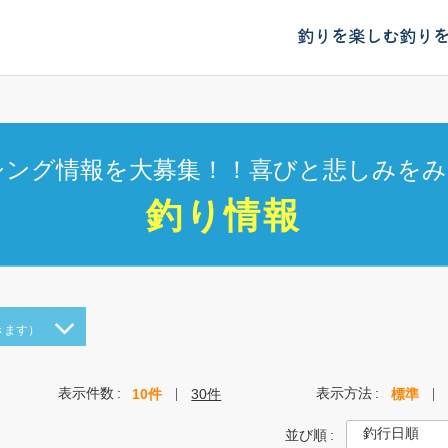
釣りを楽しむ
釣り
シング情報を大募集！！喜びと悲しみをみ
釣り情報
きます）
表示件数
表示方法
10件
30件
標準
並び順