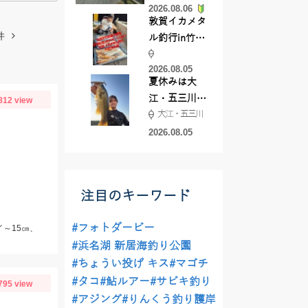
2026.08.06
てきました
敦賀イカメタ
件
ル釣行in竹宝
丸様 釣り方で
2026.08.05
釣果が激変！
夏休みは大
竿頭を取った
江・五三川で
812 view
パターンと
大江・五三川
バスフィッシ
は？
ング♪
2026.08.05
注目のキーワード
#フォトダービー
イ～15㎝、
#浜名湖 新居海釣り公園
#ちょうい投げ キス
#マゴチ
#タコ
#鮎ルアー
#サビキ釣り
795 view
#アジング
#りんくう釣り護岸