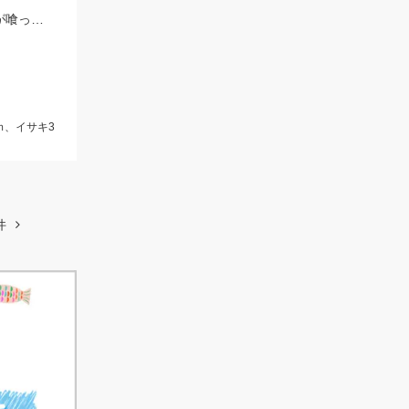
イサキの皮目に脂がギットリ付いていました！潮に000のウキを流すと、イサキが喰ってきました。
ｍ、イサキ3
件