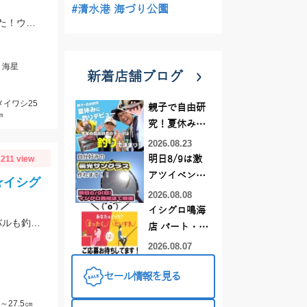
#清水港 海づり公園
沼津西浦にあります海星さんより出港。深場や浅場を五目仕掛けで探ってみました！ウルメイワシの回遊もありました！
ト海星
新着店舗ブログ
メイワシ25
親子で自由研
㎝
究！夏休みに
釣りデビュー
2026.08.23
1211 view
明日8/9は激
アツイベント
☆イシグ
日！！！～オ
2026.08.08
ーダー偏光グ
イシグロ鳴海
春の風物詩ウタセ五目釣りで小鯛、チダイ、カサゴが釣れました♪カワハギやメバルも釣れてますよ☆
ラス受注会～
店 パート・ア
ルバイトスタ
2026.08.07
ッフまだまだ
セール情報を見る
募集中！
27.5㎝