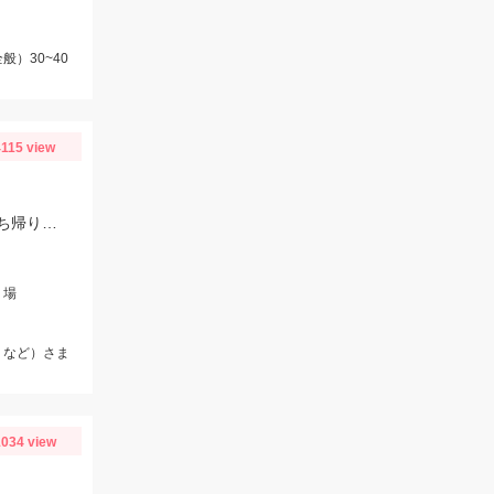
）30~40
4115 view
アサリは広く浅く、ハマグリは波打ち際を少し深めに探すのがおすすめ。海水持ち帰り用に1.5L以上のペットボトルを持参しましょう。
り場
リなど）さま
034 view