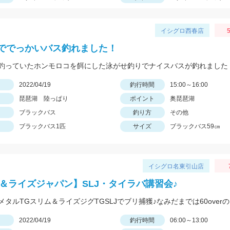
イシグロ西春店
5
ででっかいバス釣れました！
釣っていたホンモロコを餌にした泳がせ釣りでナイスバスが釣れました
日
2022/04/19
釣行時間
15:00～16:00
琵琶湖 陸っぱり
ポイント
奥琵琶湖
ブラックバス
釣り方
その他
ブラックバス1匹
サイズ
ブラックバス59㎝
イシグロ名東引山店
O＆ライズジャパン】SLJ・タイラバ講習会♪
日
2022/04/19
釣行時間
06:00～13:00