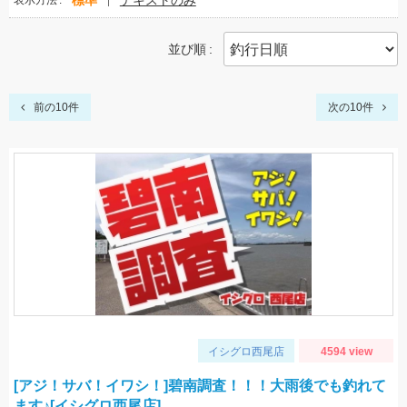
標準
テキストのみ
表示方法
並び順
前の10件
次の10件
イシグロ西尾店
4594 view
[アジ！サバ！イワシ！]碧南調査！！！大雨後でも釣れて
ます♪[イシグロ西尾店]