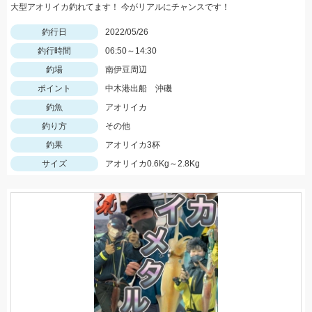
大型アオリイカ釣れてます！ 今がリアルにチャンスです！
釣行日
2022/05/26
釣行時間
06:50～14:30
釣場
南伊豆周辺
ポイント
中木港出船 沖磯
釣魚
アオリイカ
釣り方
その他
釣果
アオリイカ3杯
サイズ
アオリイカ0.6Kg～2.8Kg