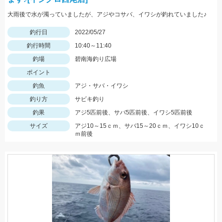
大雨後で水が濁っていましたが、アジやコサバ、イワシが釣れていました♪
釣行日
2022/05/27
釣行時間
10:40～11:40
釣場
碧南海釣り広場
ポイント
釣魚
アジ・サバ・イワシ
釣り方
サビキ釣り
釣果
アジ5匹前後、サバ5匹前後、イワシ5匹前後
サイズ
アジ10～15ｃｍ、サバ15～20ｃｍ、イワシ10ｃ
ｍ前後