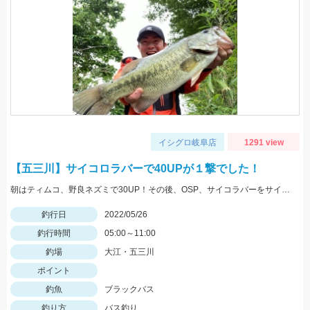
イシグロ岐阜店
1291 view
【五三川】サイコロラバーで40UPが１撃でした！
朝はティムコ、野良ネズミで30UP！その後、OSP、サイコラバーをサイトで使い、40UPをGETしました！
釣行日
2022/05/26
釣行時間
05:00～11:00
釣場
大江・五三川
ポイント
釣魚
ブラックバス
釣り方
バス釣り