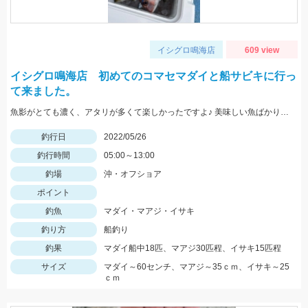
イシグロ鳴海店
609 view
イシグロ鳴海店 初めてのコマセマダイと船サビキに行っ
て来ました。
魚影がとても濃く、アタリが多くて楽しかったですよ♪ 美味しい魚ばかり釣れました♪
釣行日
2022/05/26
釣行時間
05:00～13:00
釣場
沖・オフショア
ポイント
釣魚
マダイ・マアジ・イサキ
釣り方
船釣り
釣果
マダイ船中18匹、マアジ30匹程、イサキ15匹程
サイズ
マダイ～60センチ、マアジ～35ｃｍ、イサキ～25
ｃｍ