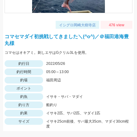
イシグロ岡崎大樹寺店
476 view
コマセマダイ初挑戦してきました＼(^o^)／＠福田港海豊
丸様
コマセはオキアミ。刺しエサはGクリル3Lを使用。
釣行日
2022/05/26
釣行時間
05:00～13:00
釣場
福田周辺
ポイント
釣魚
イサキ・サバ・マダイ
釣り方
船釣り
釣果
イサキ2匹、サバ2匹、マダイ1匹
サイズ
イサキ25cm前後、サバ最大35cm、マダイ30cm程
度