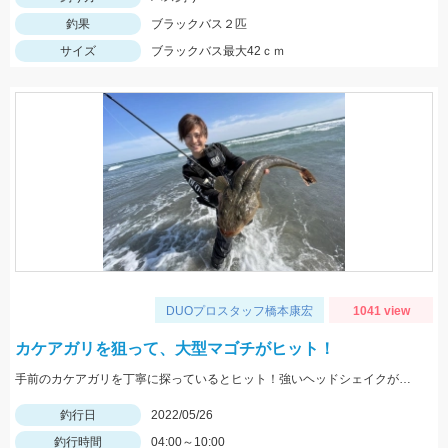
釣果
ブラックバス２匹
サイズ
ブラックバス最大42ｃｍ
DUOプロスタッフ橋本康宏
1041 view
カケアガリを狙って、大型マゴチがヒット！
手前のカケアガリを丁寧に探っているとヒット！強いヘッドシェイクがたまりません！
釣行日
2022/05/26
釣行時間
04:00～10:00