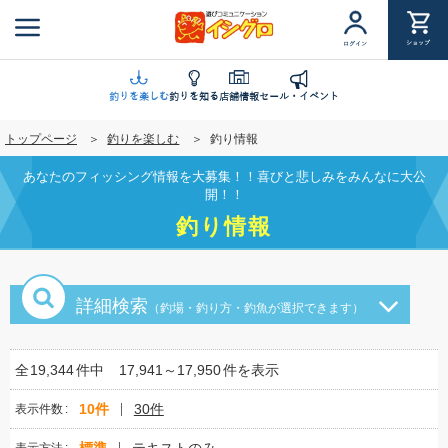
メ
イ
ショップ
ログイン
ン
コ
ン
釣りを楽しむ
釣りを知る
店舗情報
セール・イベント
テ
トップページ
釣りを楽しむ
釣り情報
ン
ツ
あなたのフィッシング情報を大募集！！喜びと悲しみをみんなに大公
に
開！！
移
釣り情報
動
詳細検索
（釣場・釣り方・釣魚が選択できます）
全
19,344
件中
17,941～17,950
件を表示
10件
30件
表示件数