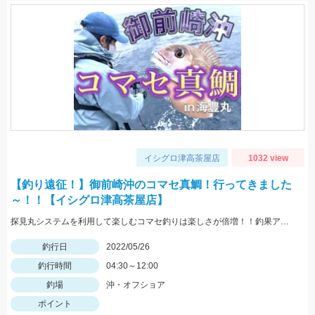
イシグロ津高茶屋店
1032 view
【釣り遠征！】御前崎沖のコマセ真鯛！行ってきました
～！！【イシグロ津高茶屋店】
探見丸システムを利用して楽しむコマセ釣りは楽しさが倍増！！釣果アップの秘訣も！！
釣行日
2022/05/26
釣行時間
04:30～12:00
釣場
沖・オフショア
ポイント