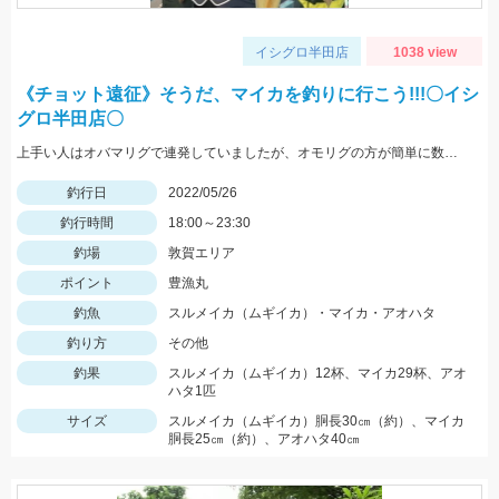
イシグロ半田店
1038 view
《チョット遠征》そうだ、マイカを釣りに行こう!!!〇イシ
グロ半田店〇
上手い人はオバマリグで連発していましたが、オモリグの方が簡単に数を伸ばすことが出来ました!! オモリグ×スイスイドロッパーが大当たり!!
釣行日
2022/05/26
釣行時間
18:00～23:30
釣場
敦賀エリア
ポイント
豊漁丸
釣魚
スルメイカ（ムギイカ）・マイカ・アオハタ
釣り方
その他
釣果
スルメイカ（ムギイカ）12杯、マイカ29杯、アオ
ハタ1匹
サイズ
スルメイカ（ムギイカ）胴長30㎝（約）、マイカ
胴長25㎝（約）、アオハタ40㎝