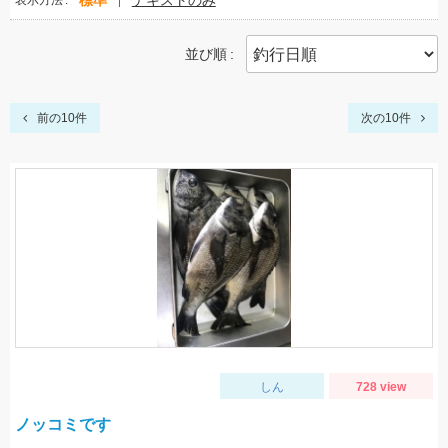
標準
テキストのみ
表示方法
並び順
前の10件
次の10件
しん
728 view
ノッコミです