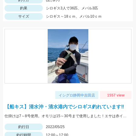
釣り方
投げ釣り
釣果
シロギス3人で36匹、メバル3匹
サイズ
シロギス～18ｃｍ、メバル10ｃｍ
イシグロ静岡中吉田店
1557 view
【船キス】清水沖・清水港内でシロギス釣れています‼
仕掛けは7～8号使用。オモリは15～30号まで使用しました！エサは赤イソメがオススメです！
釣行日
2022/05/25
釣行時間
12:00～17:00