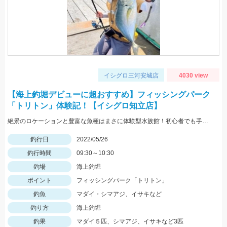
イシグロ三河安城店
4030 view
【海上釣堀デビューに超おすすめ】フィッシングパーク
「トリトン」体験記！【イシグロ知立店】
絶景のロケーションと豊富な魚種はまさに体験型水族館！初心者でも手軽に釣れますよ！
釣行日
2022/05/26
釣行時間
09:30～10:30
釣場
海上釣堀
ポイント
フィッシングパーク「トリトン」
釣魚
マダイ・シマアジ、イサキなど
釣り方
海上釣堀
釣果
マダイ５匹、シマアジ、イサキなど3匹