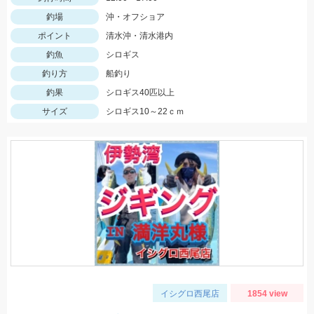
釣場
沖・オフショア
ポイント
清水沖・清水港内
釣魚
シロギス
釣り方
船釣り
釣果
シロギス40匹以上
サイズ
シロギス10～22ｃｍ
イシグロ西尾店
1854 view