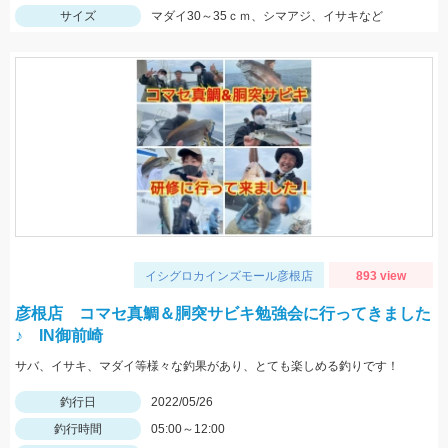
サイズ
マダイ30～35ｃｍ、シマアジ、イサキなど
イシグロカインズモール彦根店
893 view
彦根店 コマセ真鯛＆胴突サビキ勉強会に行ってきました
♪ IN御前崎
サバ、イサキ、マダイ等様々な釣果があり、とても楽しめる釣りです！
釣行日
2022/05/26
釣行時間
05:00～12:00