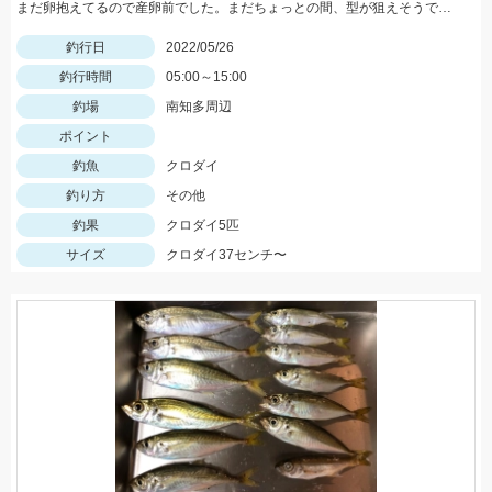
まだ卵抱えてるので産卵前でした。まだちょっとの間、型が狙えそうです。
釣行日
2022/05/26
釣行時間
05:00～15:00
釣場
南知多周辺
ポイント
釣魚
クロダイ
釣り方
その他
釣果
クロダイ5匹
サイズ
クロダイ37センチ〜