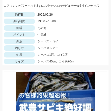
コアマンのパワーヘッド3ｇにスラッシュのデビルテール3.4インチ ホワイトシルバーで釣れました！
釣行日
2022/05/26
釣行時間
13:30～15:00
釣場
その他
ポイント
中流域
釣魚
シーバス・コイ
釣り方
シーバスルアー
釣果
シーバス1匹、コイ1匹
サイズ
シーバス45㎝、コイ約70㎝