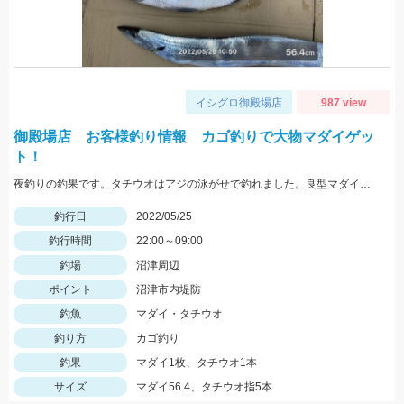
イシグロ御殿場店
987 view
御殿場店 お客様釣り情報 カゴ釣りで大物マダイゲッ
ト！
夜釣りの釣果です。タチウオはアジの泳がせで釣れました。良型マダイおめでとうございます。
釣行日
2022/05/25
釣行時間
22:00～09:00
釣場
沼津周辺
ポイント
沼津市内堤防
釣魚
マダイ・タチウオ
釣り方
カゴ釣り
釣果
マダイ1枚、タチウオ1本
サイズ
マダイ56.4、タチウオ指5本