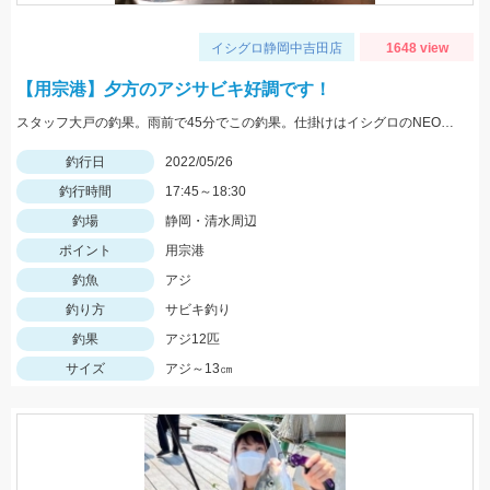
イシグロ静岡中吉田店
1648 view
【用宗港】夕方のアジサビキ好調です！
スタッフ大戸の釣果。雨前で45分でこの釣果。仕掛けはイシグロのNEO 豆アジマッチ２号にて。
釣行日
2022/05/26
釣行時間
17:45～18:30
釣場
静岡・清水周辺
ポイント
用宗港
釣魚
アジ
釣り方
サビキ釣り
釣果
アジ12匹
サイズ
アジ～13㎝