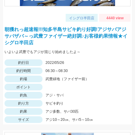
イシグロ半田店
4440 view
朝獲れっ超速報!!!知多半島サビキ釣り好調!アジサバアジ
サバザバ～っ武豊ファイザー絶好調♪お客様釣果情報★イ
シグロ半田店
いよいよ武豊でもアジが混じり始めましたよ～
釣行日
2022/05/26
釣行時間
06:30～08:30
釣場
武豊緑地（ファイザー前）
ポイント
釣魚
アジ・サバ
釣り方
サビキ釣り
釣果
アジ多数、サバ30匹
サイズ
アジ10～20㎝、サバ5～10㎝