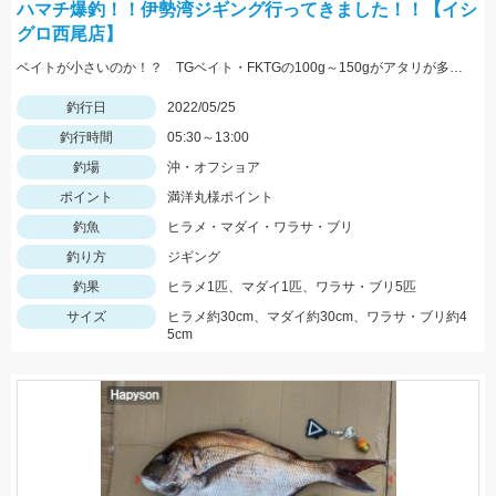
ハマチ爆釣！！伊勢湾ジギング行ってきました！！【イシ
グロ西尾店】
ベイトが小さいのか！？ TGベイト・FKTGの100g～150gがアタリが多かったです！！
釣行日
2022/05/25
釣行時間
05:30～13:00
釣場
沖・オフショア
ポイント
満洋丸様ポイント
釣魚
ヒラメ・マダイ・ワラサ・ブリ
釣り方
ジギング
釣果
ヒラメ1匹、マダイ1匹、ワラサ・ブリ5匹
サイズ
ヒラメ約30cm、マダイ約30cm、ワラサ・ブリ約4
5cm