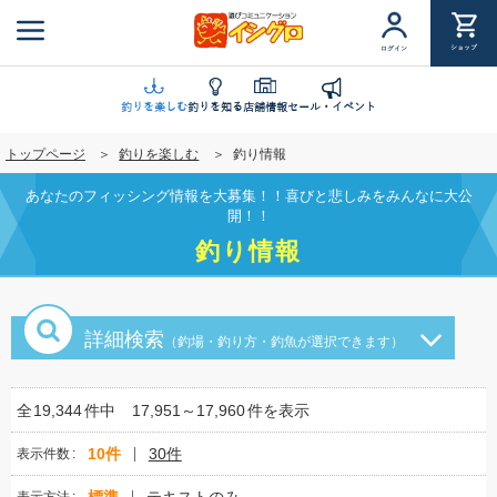
メ
イ
ショップ
ログイン
ン
コ
ン
釣りを楽しむ
釣りを知る
店舗情報
セール・イベント
テ
トップページ
釣りを楽しむ
釣り情報
ン
ツ
あなたのフィッシング情報を大募集！！喜びと悲しみをみんなに大公
に
開！！
移
釣り情報
動
詳細検索
（釣場・釣り方・釣魚が選択できます）
全
19,344
件中
17,951～17,960
件を表示
10件
30件
表示件数