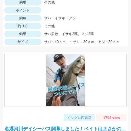
釣場
その他
ポイント
釣魚
サバ・イサキ・アジ
釣り方
その他
釣果
サバ多数、イサキ2匹、アジ2匹
サイズ
サバ～40ｃｍ、イサキ～30ｃｍ、アジ～30ｃｍ
イシグロ西春店
1708 view
名港河川デイシーバス開幕しました！ベイトはまさかの…