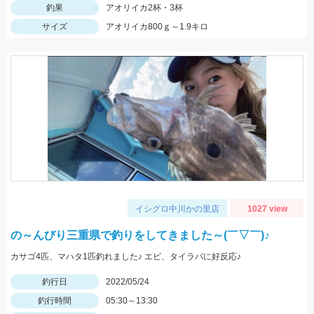
釣果
アオリイカ2杯・3杯
サイズ
アオリイカ800ｇ～1.9キロ
イシグロ中川かの里店
1027 view
の～んびり三重県で釣りをしてきました～(￣▽￣)♪
カサゴ4匹、マハタ1匹釣れました♪ エビ、タイラバに好反応♪
釣行日
2022/05/24
釣行時間
05:30～13:30