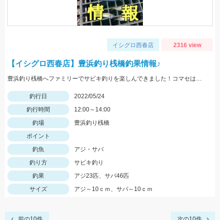
イシグロ西春店
2316 view
【イシグロ西春店】豊浜釣り桟橋釣果情報♪
豊浜釣り桟橋へファミリーでサビキ釣りを楽しんできました！コマセはサビキ三昧、イワシ三昧がオススメです！
釣行日
2022/05/24
釣行時間
12:00～14:00
釣場
豊浜釣り桟橋
ポイント
釣魚
アジ・サバ
釣り方
サビキ釣り
釣果
アジ23匹、サバ46匹
サイズ
アジ～10ｃｍ、サバ～10ｃｍ
前の10件
次の10件