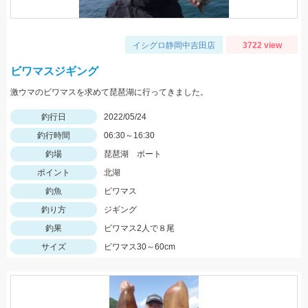
イシグロ静岡中吉田店
3722 view
ビワマスジギング
激ウマのビワマスを求めて琵琶湖に行ってきました。
釣行日
2022/05/24
釣行時間
06:30～16:30
釣場
琵琶湖 ボート
ポイント
北湖
釣魚
ビワマス
釣り方
ジギング
釣果
ビワマス2人で８尾
サイズ
ビワマス30～60cm