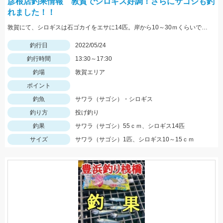
彦根店釣果情報 敦賀でシロギス好調！さらにサゴシも釣
れました！！
敦賀にて、シロギスは石ゴカイをエサに14匹。岸から10～30ｍくらいでもよく当たる。夕方にサゴシがヒット、ルアーはレンジバイブ55。
釣行日
2022/05/24
釣行時間
13:30～17:30
釣場
敦賀エリア
ポイント
釣魚
サワラ（サゴシ）・シロギス
釣り方
投げ釣り
釣果
サワラ（サゴシ）55ｃｍ、シロギス14匹
サイズ
サワラ（サゴシ）1匹、シロギス10～15ｃｍ