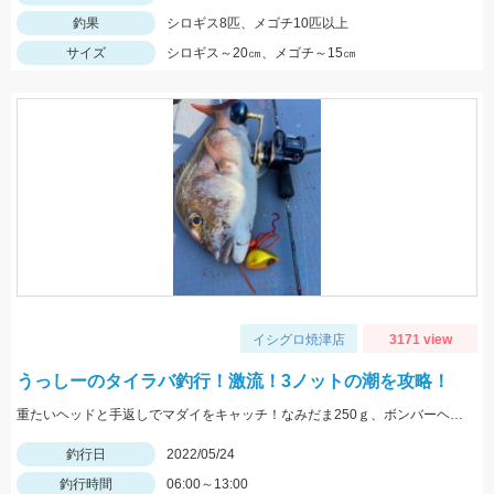
釣果
シロギス8匹、メゴチ10匹以上
サイズ
シロギス～20㎝、メゴチ～15㎝
イシグロ焼津店
3171 view
うっしーのタイラバ釣行！激流！3ノットの潮を攻略！
重たいヘッドと手返しでマダイをキャッチ！なみだま250ｇ、ボンバーヘッドＴＧ250ｇ使用。
釣行日
2022/05/24
釣行時間
06:00～13:00