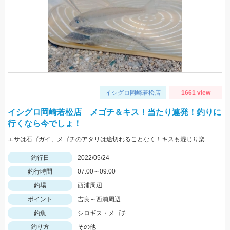
イシグロ岡崎若松店
1661 view
イシグロ岡崎若松店 メゴチ＆キス！当たり連発！釣りに
行くなら今でしょ！
エサは石ゴガイ、メゴチのアタリは途切れることなく！キスも混じり楽しめました♪
釣行日
2022/05/24
釣行時間
07:00～09:00
釣場
西浦周辺
ポイント
吉良～西浦周辺
釣魚
シロギス・メゴチ
釣り方
その他