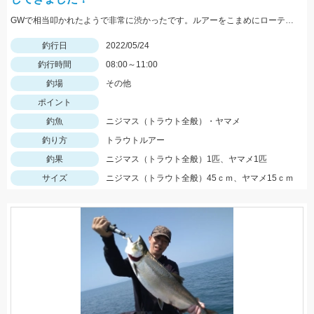
GWで相当叩かれたようで非常に渋かったです。ルアーをこまめにローテーションして何とかニジマスに出会えました。
釣行日
2022/05/24
釣行時間
08:00～11:00
釣場
その他
ポイント
釣魚
ニジマス（トラウト全般）・ヤマメ
釣り方
トラウトルアー
釣果
ニジマス（トラウト全般）1匹、ヤマメ1匹
サイズ
ニジマス（トラウト全般）45ｃｍ、ヤマメ15ｃｍ