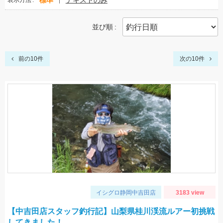
標準
テキストのみ
表示方法
並び順
前の10件
次の10件
イシグロ静岡中吉田店
3183 view
【中吉田店スタッフ釣行記】山梨県桂川渓流ルアー初挑戦
してきました！