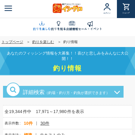
メ
イ
ショップ
ログイン
ン
コ
ン
釣りを楽しむ
釣りを知る
店舗情報
セール・イベント
テ
トップページ
釣りを楽しむ
釣り情報
ン
ツ
あなたのフィッシング情報を大募集！！喜びと悲しみをみんなに大公
に
開！！
移
釣り情報
動
詳細検索
（釣場・釣り方・釣魚が選択できます）
全
19,344
件中
17,971～17,980
件を表示
10件
30件
表示件数