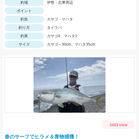
釣場
伊勢・志摩周辺
ポイント
釣魚
カサゴ・マハタ
釣り方
タイラバ
釣果
カサゴ4、マハタ1
サイズ
カサゴ～30cm、マハタ35cm
3483 view
春のサーフでヒラメ＆青物捕獲！