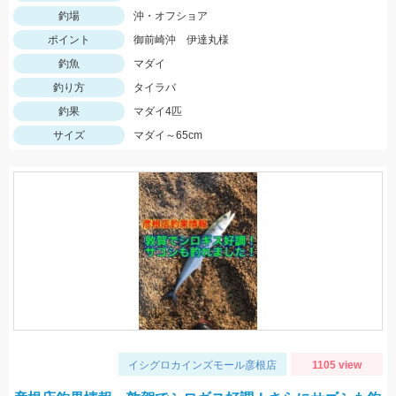
釣場
沖・オフショア
ポイント
御前崎沖 伊達丸様
釣魚
マダイ
釣り方
タイラバ
釣果
マダイ4匹
サイズ
マダイ～65cm
イシグロカインズモール彦根店
1105 view