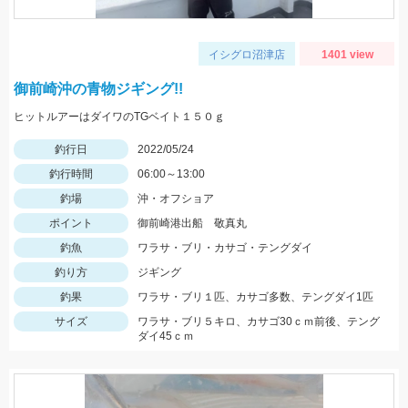
イシグロ沼津店
1401 view
御前崎沖の青物ジギング!!
ヒットルアーはダイワのTGベイト１５０ｇ
釣行日
2022/05/24
釣行時間
06:00～13:00
釣場
沖・オフショア
ポイント
御前崎港出船 敬真丸
釣魚
ワラサ・ブリ・カサゴ・テングダイ
釣り方
ジギング
釣果
ワラサ・ブリ１匹、カサゴ多数、テングダイ1匹
サイズ
ワラサ・ブリ５キロ、カサゴ30ｃｍ前後、テング
ダイ45ｃｍ