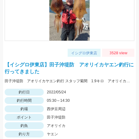
イシグロ伊東店
3528 view
【イシグロ伊東店】田子沖堤防 アオリイカヤエン釣行に
行ってきました
田子沖堤防 アオリイカヤエン釣行 スタッフ菊間 1.9キロ アオリイカ釣れました！ 渡船は万集丸さんにお願いしました。
釣行日
2022/05/24
釣行時間
05:30～14:30
釣場
西伊豆周辺
ポイント
田子沖堤防
釣魚
アオリイカ
釣り方
ヤエン