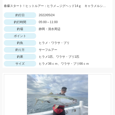
春爆スタート！ヒットルアー：ヒラメ→ジグヘッド14ｇ キャラメルシャッド3.5インチ。青物→Ｒサーディン40ｇ
釣行日
2022/05/24
釣行時間
05:00～11:00
釣場
静岡・清水周辺
ポイント
釣魚
ヒラメ・ワラサ・ブリ
釣り方
サーフルアー
釣果
ヒラメ1匹、ワラサ・ブリ1匹
サイズ
ヒラメ36ｃｍ、ワラサ・ブリ66ｃｍ