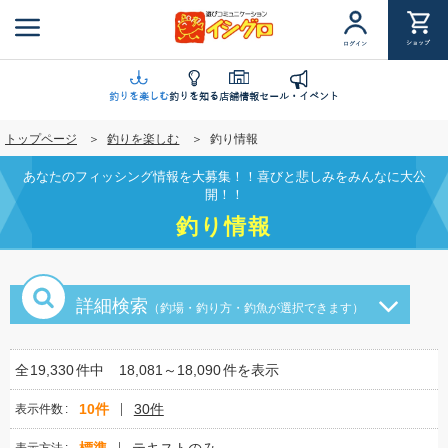
メ
イ
ショップ
ログイン
ン
コ
ン
釣りを楽しむ
釣りを知る
店舗情報
セール・イベント
テ
トップページ
釣りを楽しむ
釣り情報
ン
ツ
あなたのフィッシング情報を大募集！！喜びと悲しみをみんなに大公
に
開！！
移
釣り情報
動
詳細検索
（釣場・釣り方・釣魚が選択できます）
全
19,330
件中
18,081～18,090
件を表示
10件
30件
表示件数