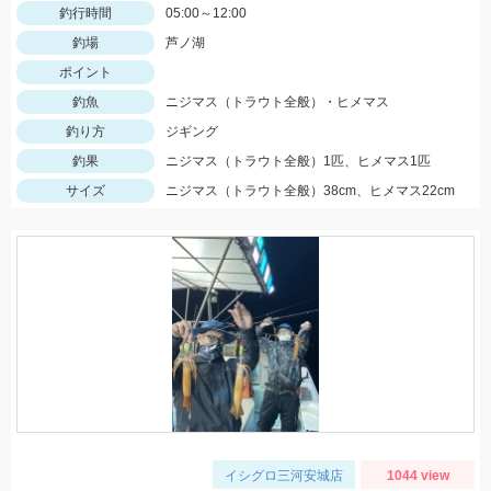
釣行時間
05:00～12:00
釣場
芦ノ湖
ポイント
釣魚
ニジマス（トラウト全般）・ヒメマス
釣り方
ジギング
釣果
ニジマス（トラウト全般）1匹、ヒメマス1匹
サイズ
ニジマス（トラウト全般）38cm、ヒメマス22cm
イシグロ三河安城店
1044 view