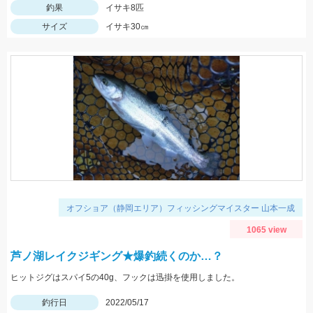
釣果
イサキ8匹
サイズ
イサキ30㎝
オフショア（静岡エリア）フィッシングマイスター 山本一成
1065 view
芦ノ湖レイクジギング★爆釣続くのか…？
ヒットジグはスパイ5の40g、フックは迅掛を使用しました。
釣行日
2022/05/17