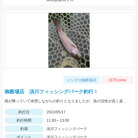
MAX胴長30ｃｍ
イシグロ御殿場店
1175 view
御殿場店 須川フィッシングパーク釣行！
雨が降っていて休憩しながらの釣りとなりましたが、魚の活性が高く楽しむことができました！Bスパーク2.0ｇのＧマジョーラに反応良かったです。
釣行日
2022/05/17
釣行時間
11:00～13:00
釣場
須川フィッシングパーク
ポイント
須川フィッシングパーク