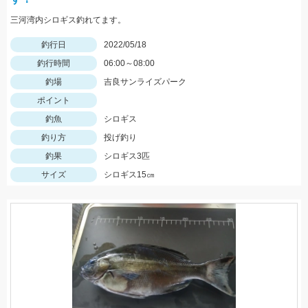
三河湾内シロギス釣れてます。
釣行日
2022/05/18
釣行時間
06:00～08:00
釣場
吉良サンライズパーク
ポイント
釣魚
シロギス
釣り方
投げ釣り
釣果
シロギス3匹
サイズ
シロギス15㎝