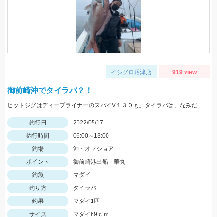
イシグロ沼津店
919 view
御前崎沖でタイラバ？！
ヒットジグはディープライナーのスパイV１３０ｇ。タイラバは、なみだまＴＧ８０ｇやビンビン玉１００ｇ等を使用
釣行日
2022/05/17
釣行時間
06:00～13:00
釣場
沖・オフショア
ポイント
御前崎港出船 華丸
釣魚
マダイ
釣り方
タイラバ
釣果
マダイ1匹
サイズ
マダイ69ｃｍ