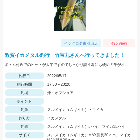
イシグロ名東引山店
495 view
敦賀イカメタル釣行 竹宝丸さんへ行ってきました！
ボトム付近でのヒットが大半ですのでしっかり誘う為にも硬めの竿がオススメ！スッテは基本色の赤緑・赤黄などの20号がメインです。
釣行日
2022/05/17
釣行時間
17:30～23:20
釣場
沖・オフショア
ポイント
釣魚
スルメイカ（ムギイカ）・マイカ
釣り方
イカメタル
釣果
スルメイカ（ムギイカ）5ハイ、マイカ15ハイ
サイズ
スルメイカ（ムギイカ）MAX胴長30ｃｍ、マイカ