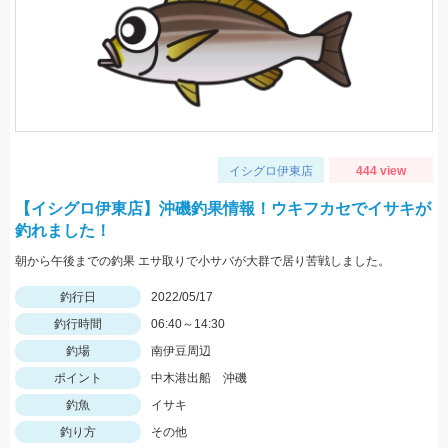
イシグロ伊東店
444 view
【イシグロ伊東店】沖磯釣果情報！ウキフカセでイサキが
釣れました！
朝から午後までの釣果 エサ取りで小サバが大群で居り苦戦しました。
釣行日
2022/05/17
釣行時間
06:40～14:30
釣場
南伊豆周辺
ポイント
中木港出船 沖磯
釣魚
イサキ
釣り方
その他