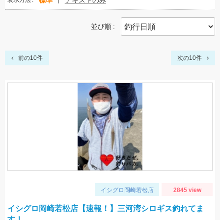
標準
テキストのみ
表示方法
並び順
前の10件
次の10件
イシグロ岡崎若松店
2845 view
イシグロ岡崎若松店【速報！】三河湾シロギス釣れてま
す！