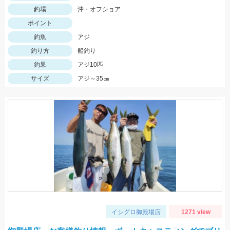
釣場
沖・オフショア
ポイント
釣魚
アジ
釣り方
船釣り
釣果
アジ10匹
サイズ
アジ～35㎝
イシグロ御殿場店
1271 view