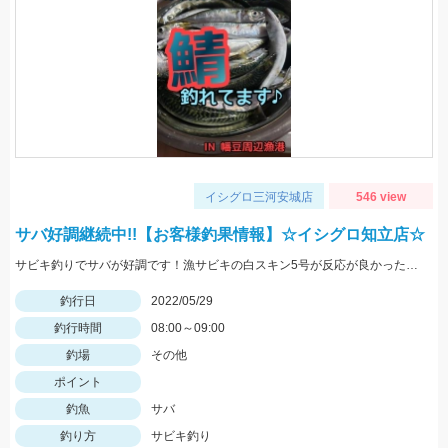
イシグロ三河安城店
546 view
サバ好調継続中!!【お客様釣果情報】☆イシグロ知立店☆
サビキ釣りでサバが好調です！漁サビキの白スキン5号が反応が良かったそうです♪
釣行日
2022/05/29
釣行時間
08:00～09:00
釣場
その他
ポイント
釣魚
サバ
釣り方
サビキ釣り