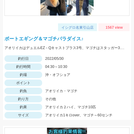
イシグロ名東引山店
1567 view
ボートエギング＆マゴチパラダイス♪
アオリイカはデュエルEZ－Qキャストプラス3号、マゴチはスタッガー3.5インチやカバークローグランデにヒット！
釣行日
2022/05/30
釣行時間
04:30～10:30
釣場
沖・オフショア
ポイント
釣魚
アオリイカ・マゴチ
釣り方
その他
釣果
アオリイカ２ハイ、マゴチ10匹
サイズ
アオリイカ1キロover、マゴチ～60センチ