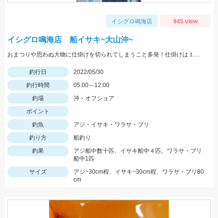
イシグロ鳴海店
945 view
イシグロ鳴海店 船イサキ~大山沖~
おまつりや思わぬ大物に仕掛けを切られてしまうこと多発！仕掛けは１０セットはあると安心です！
釣行日
2022/05/30
釣行時間
05:00～12:00
釣場
沖・オフショア
ポイント
釣魚
アジ・イサキ・ワラサ・ブリ
釣り方
船釣り
釣果
アジ船中数十匹、イサキ船中４匹、ワラサ・ブリ
船中1匹
サイズ
アジ~30cm程、イサキ~30cm程、ワラサ・ブリ80
cm