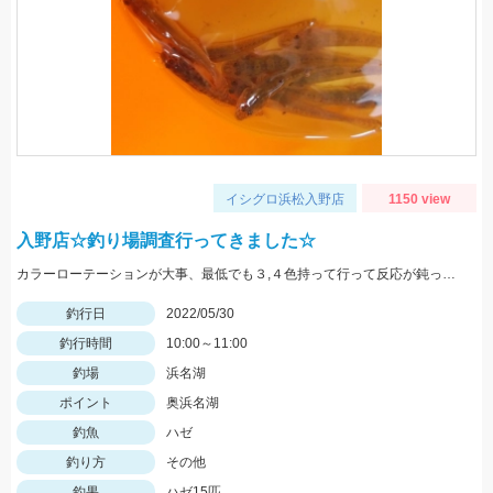
イシグロ浜松入野店
1150 view
入野店☆釣り場調査行ってきました☆
カラーローテーションが大事、最低でも３,４色持って行って反応が鈍ったら色を変えてみよう。
釣行日
2022/05/30
釣行時間
10:00～11:00
釣場
浜名湖
ポイント
奥浜名湖
釣魚
ハゼ
釣り方
その他
釣果
ハゼ15匹