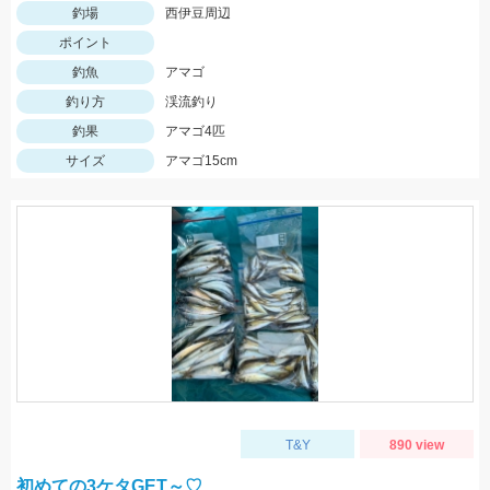
釣場
西伊豆周辺
ポイント
釣魚
アマゴ
釣り方
渓流釣り
釣果
アマゴ4匹
サイズ
アマゴ15cm
T&Y
890 view
初めての3ケタGET～♡