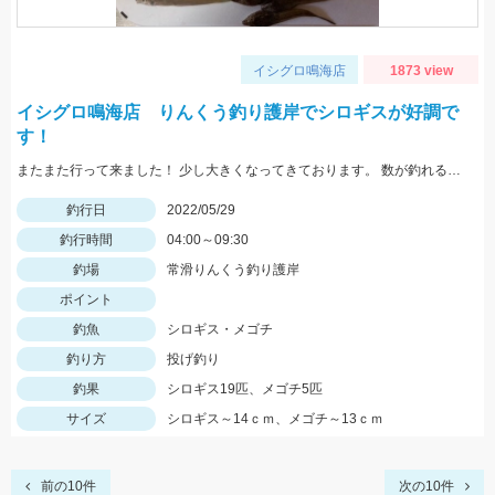
イシグロ鳴海店
1873 view
イシグロ鳴海店 りんくう釣り護岸でシロギスが好調で
す！
またまた行って来ました！ 少し大きくなってきております。 数が釣れるので楽しいですよ！
釣行日
2022/05/29
釣行時間
04:00～09:30
釣場
常滑りんくう釣り護岸
ポイント
釣魚
シロギス・メゴチ
釣り方
投げ釣り
釣果
シロギス19匹、メゴチ5匹
サイズ
シロギス～14ｃｍ、メゴチ～13ｃｍ
前の10件
次の10件