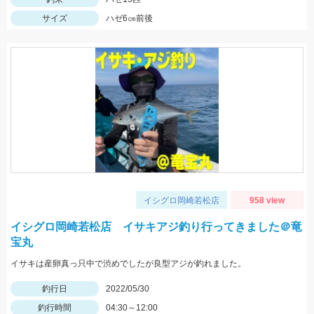
サイズ
ハゼ6㎝前後
イシグロ岡崎若松店
958 view
イシグロ岡崎若松店 イサキアジ釣り行ってきました＠竜
宝丸
イサキは産卵真っ只中で渋めでしたが良型アジが釣れました。
釣行日
2022/05/30
釣行時間
04:30～12:00