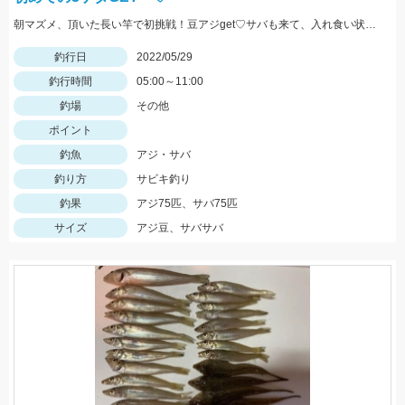
朝マズメ、頂いた長い竿で初挑戦！豆アジget♡サバも来て、入れ食い状態最高～！(笑) サイズ小さいから調理大変ですｗｗｗ
釣行日
2022/05/29
釣行時間
05:00～11:00
釣場
その他
ポイント
釣魚
アジ・サバ
釣り方
サビキ釣り
釣果
アジ75匹、サバ75匹
サイズ
アジ豆、サバサバ