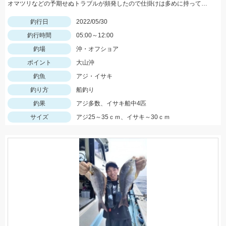
オマツリなどの予期せぬトラブルが頻発したので仕掛けは多めに持っていくことがオススメ!
釣行日
2022/05/30
釣行時間
05:00～12:00
釣場
沖・オフショア
ポイント
大山沖
釣魚
アジ・イサキ
釣り方
船釣り
釣果
アジ多数、イサキ船中4匹
サイズ
アジ25～35ｃｍ、イサキ～30ｃｍ