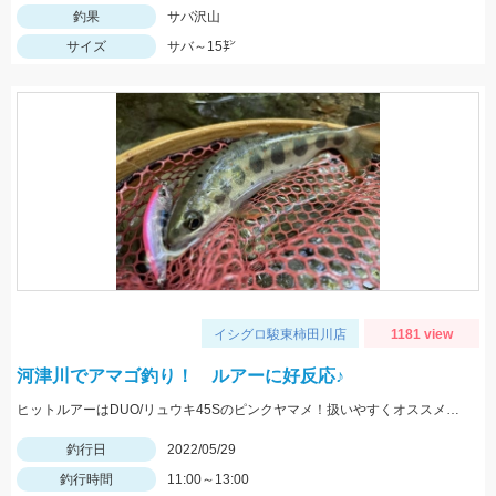
釣果
サバ沢山
サイズ
サバ～15㌢
イシグロ駿東柿田川店
1181 view
河津川でアマゴ釣り！ ルアーに好反応♪
ヒットルアーはDUO/リュウキ45Sのピンクヤマメ！扱いやすくオススメです。
釣行日
2022/05/29
釣行時間
11:00～13:00