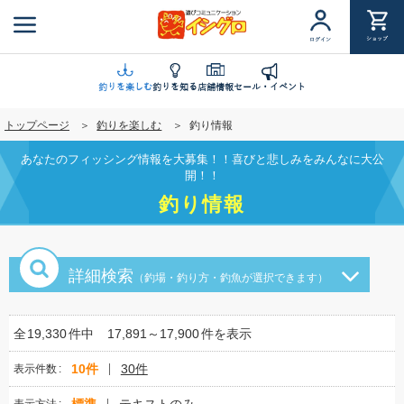
メ
イ
ショップ
ログイン
ン
コ
ン
釣りを楽しむ
釣りを知る
店舗情報
セール・イベント
テ
トップページ
釣りを楽しむ
釣り情報
ン
ツ
あなたのフィッシング情報を大募集！！喜びと悲しみをみんなに大公
に
開！！
移
釣り情報
動
詳細検索
（釣場・釣り方・釣魚が選択できます）
全
19,330
件中
17,891～17,900
件を表示
10件
30件
表示件数