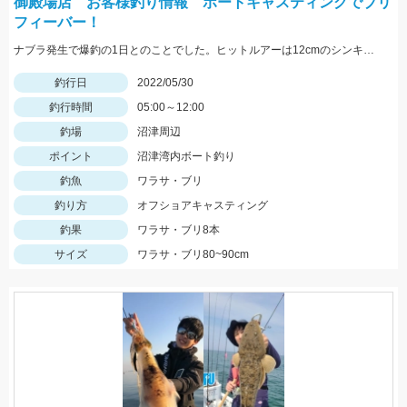
御殿場店 お客様釣り情報 ボートキャスティングでブリ
フィーバー！
ナブラ発生で爆釣の1日とのことでした。ヒットルアーは12cmのシンキングペンシル。 90㎝クラスの大型ブリ。おめでとうございます！
釣行日
2022/05/30
釣行時間
05:00～12:00
釣場
沼津周辺
ポイント
沼津湾内ボート釣り
釣魚
ワラサ・ブリ
釣り方
オフショアキャスティング
釣果
ワラサ・ブリ8本
サイズ
ワラサ・ブリ80~90cm