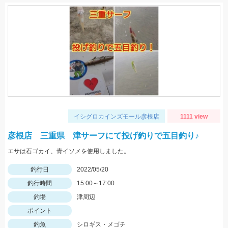
イシグロカインズモール彦根店
1111 view
彦根店 三重県 津サーフにて投げ釣りで五目釣り♪
エサは石ゴカイ、青イソメを使用しました。
釣行日
2022/05/20
釣行時間
15:00～17:00
釣場
津周辺
ポイント
釣魚
シロギス・メゴチ