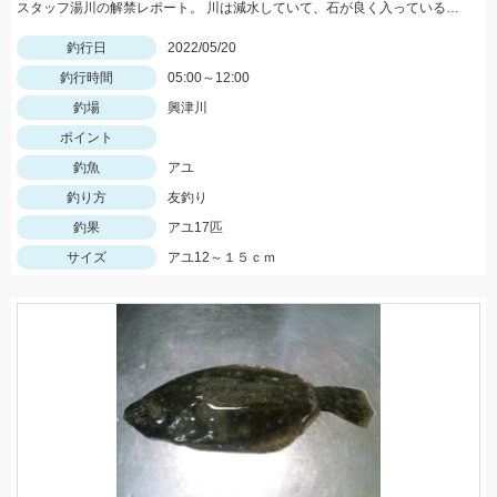
スタッフ湯川の解禁レポート。 川は減水していて、石が良く入っている波立ちあるポイントがオススメ
釣行日
2022/05/20
釣行時間
05:00～12:00
釣場
興津川
ポイント
釣魚
アユ
釣り方
友釣り
釣果
アユ17匹
サイズ
アユ12～１５ｃｍ