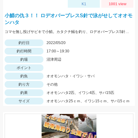
K1
1001 view
小鯖の仇３！！ ロデオバーブレスS針で泳がせしてオオモ
ンハタ
コマセ無し投げサビキで小鯖。カタクチ鰯を釣り、ロデオバーブレスS針で泳がせしてオオモンハタ２匹ゲット。
釣行日
2022/05/20
釣行時間
17:00～19:30
釣場
沼津周辺
ポイント
釣魚
オオモンハタ・イワシ・サバ
釣り方
その他
釣果
オオモンハタ2匹、イワシ4匹、サバ15匹
サイズ
オオモンハタ25ｃｍ、イワシ15ｃｍ、サバ15ｃｍ