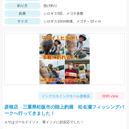
釣り方
投げ釣り
釣果
シロギス5匹、メゴチ多数
サイズ
シロギス10cm前後、メゴチ～10ｃｍ
イシグロカインズモール彦根店
3095 view
彦根店 三重県松阪市の陸上釣堀 松名瀬フィッシングパ
ークへ行ってきました！
エサはゴールドイソメ、青イソメに好反応でした！