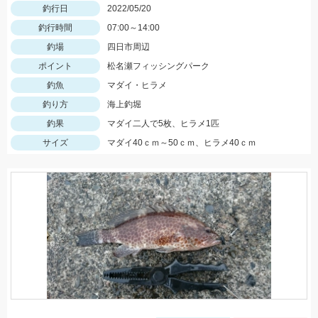
釣行日
2022/05/20
釣行時間
07:00～14:00
釣場
四日市周辺
ポイント
松名瀬フィッシングパーク
釣魚
マダイ・ヒラメ
釣り方
海上釣堀
釣果
マダイ二人で5枚、ヒラメ1匹
サイズ
マダイ40ｃｍ～50ｃｍ、ヒラメ40ｃｍ