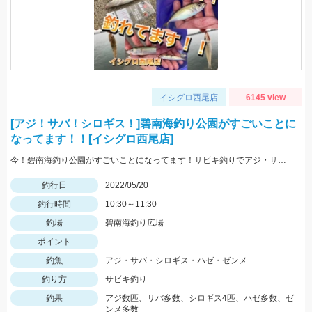
イシグロ西尾店
6145 view
[アジ！サバ！シロギス！]碧南海釣り公園がすごいことに
なってます！！[イシグロ西尾店]
今！碧南海釣り公園がすごいことになってます！サビキ釣りでアジ・サバ・イワシ！ちょい投げでは20ｃｍ越えのシロギス・ハゼ・ゼンメが爆釣中！！
釣行日
2022/05/20
釣行時間
10:30～11:30
釣場
碧南海釣り広場
ポイント
釣魚
アジ・サバ・シロギス・ハゼ・ゼンメ
釣り方
サビキ釣り
釣果
アジ数匹、サバ多数、シロギス4匹、ハゼ多数、ゼ
ンメ多数