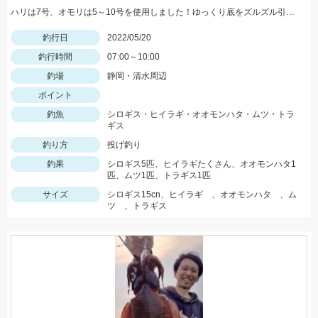
ハリは7号、オモリは5～10号を使用しました！ゆっくり底をズルズル引くとアタリが多かったですよ！
釣行日
2022/05/20
釣行時間
07:00～10:00
釣場
静岡・清水周辺
ポイント
釣魚
シロギス・ヒイラギ・オオモンハタ・ムツ・トラ
ギス
釣り方
投げ釣り
釣果
シロギス5匹、ヒイラギたくさん、オオモンハタ1
匹、ムツ1匹、トラギス1匹
サイズ
シロギス15cn、ヒイラギ 、オオモンハタ 、ム
ツ 、トラギス