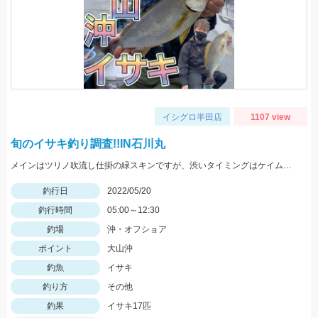
イシグロ半田店
1107 view
旬のイサキ釣り調査!!IN石川丸
メインはツリノ吹流し仕掛の緑スキンですが、渋いタイミングはケイムラやカラー針も良く釣れました!!
釣行日
2022/05/20
釣行時間
05:00～12:30
釣場
沖・オフショア
ポイント
大山沖
釣魚
イサキ
釣り方
その他
釣果
イサキ17匹