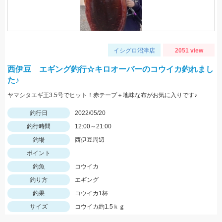
イシグロ沼津店
2051 view
西伊豆 エギング釣行☆キロオーバーのコウイカ釣れまし
た♪
ヤマシタエギ王3.5号でヒット！赤テープ＋地味な布がお気に入りです♪
釣行日
2022/05/20
釣行時間
12:00～21:00
釣場
西伊豆周辺
ポイント
釣魚
コウイカ
釣り方
エギング
釣果
コウイカ1杯
サイズ
コウイカ約1.5ｋｇ