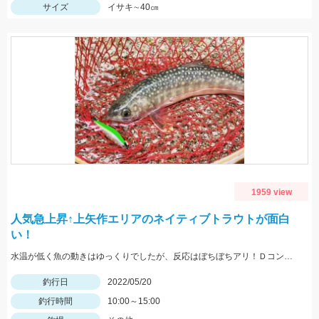
サイズ
イサキ∼40㎝
1959 view
人気急上昇↑上矢作エリアのネイティブトラウトが面白
い！
水温が低く魚の動きはゆっくりでしたが、反応はぼちぼちアリ！Ｄコンタクト50、Ｄコンセプト48ＭＤにネイティブイワナが好反応♪
釣行日
2022/05/20
釣行時間
10:00～15:00