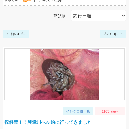
標準
テキストのみ
表示方法
並び順
前の10件
次の10件
イシグロ掛川店
1105 view
祝解禁！！興津川へ友釣に行ってきました