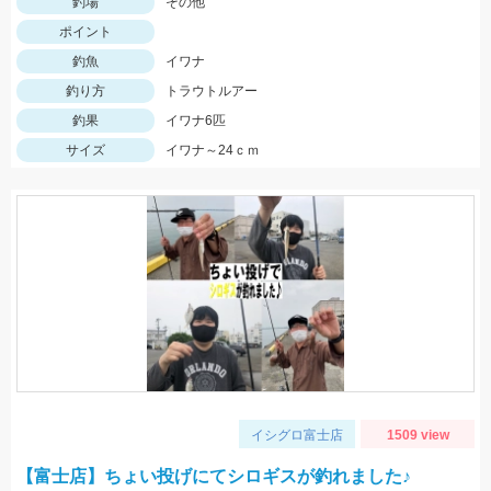
釣場
その他
ポイント
釣魚
イワナ
釣り方
トラウトルアー
釣果
イワナ6匹
サイズ
イワナ～24ｃｍ
イシグロ富士店
1509 view
【富士店】ちょい投げにてシロギスが釣れました♪