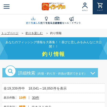
メ
イ
ショップ
ログイン
ン
コ
ン
釣りを楽しむ
釣りを知る
店舗情報
セール・イベント
テ
トップページ
釣りを楽しむ
釣り情報
ン
ツ
あなたのフィッシング情報を大募集！！喜びと悲しみをみんなに大公
に
開！！
移
釣り情報
動
詳細検索
（釣場・釣り方・釣魚が選択できます）
全
19,339
件中
18,041～18,050
件を表示
10件
30件
表示件数