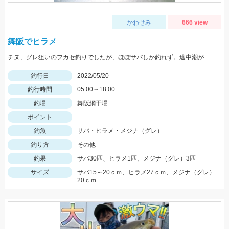
かわせみ
666 view
舞阪でヒラメ
チヌ、グレ狙いのフカセ釣りでしたが、ほぼサバしか釣れず。途中潮が緩むまでルアーに変更したらヒラメ（ソゲ）HIT。
釣行日
2022/05/20
釣行時間
05:00～18:00
釣場
舞阪網干場
ポイント
釣魚
サバ・ヒラメ・メジナ（グレ）
釣り方
その他
釣果
サバ30匹、ヒラメ1匹、メジナ（グレ）3匹
サイズ
サバ15～20ｃｍ、ヒラメ27ｃｍ、メジナ（グレ）
20ｃｍ