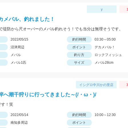
y
カメバル、釣れました！
で堤防から尺オーバーのメバル釣れそう！でも当分は無理そうです。
日
2022/05/15
釣行時間
03:30～05:00
沼津周辺
ポイント
デカメバル！
メバル
釣り方
ロックフィッシュ
メバル1匹
サイズ
メバル28cm
イシグロ中川かの里店
3
岸へ潮干狩りに行ってきました～(/・ω・)/
です！笑
日
2022/05/14
釣行時間
10:00～12:30
南知多周辺
ポイント