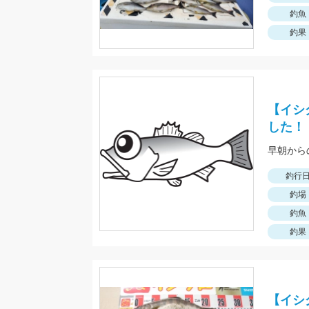
釣魚
釣果
【イシ
した！
早朝から
釣行
釣場
釣魚
釣果
【イシ