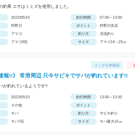
の釣果 エサはミミズを使用しました。
日
2022/05/15
釣行時間
07:00～13:00
狩野川
ポイント
狩野川支流
アマゴ
釣り方
渓流釣り
アマゴ6匹
サイズ
アマゴ18～25㎝
イシグロ半田店
2
速報!!》 常滑周辺 只今サビキでサバが釣れています!!
バが釣れているようです!!
日
2022/05/15
釣行時間
13:00～13:30
その他
ポイント
サバ
釣り方
サビキ釣り
サバ7匹
サイズ
サバ最大15㎝