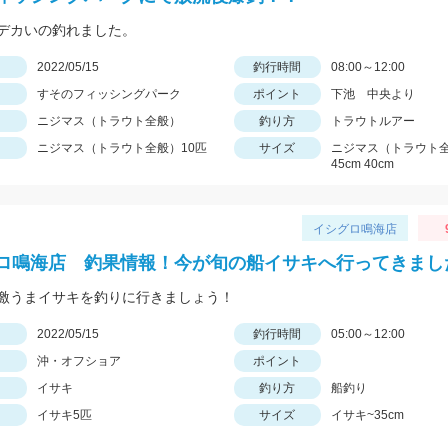
デカいの釣れました。
日
2022/05/15
釣行時間
08:00～12:00
すそのフィッシングパーク
ポイント
下池 中央より
ニジマス（トラウト全般）
釣り方
トラウトルアー
ニジマス（トラウト全般）10匹
サイズ
ニジマス（トラウト全
45cm 40cm
イシグロ鳴海店
ロ鳴海店 釣果情報！今が旬の船イサキへ行ってきまし
激うまイサキを釣りに行きましょう！
日
2022/05/15
釣行時間
05:00～12:00
沖・オフショア
ポイント
イサキ
釣り方
船釣り
イサキ5匹
サイズ
イサキ~35cm