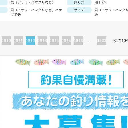
貝（アサリ・ハマグリなど）
釣り方
潮干狩り
貝（アサリ・ハマグリなど）バケ
サイズ
貝（アサリ・ハマグ
ツ半分
め
ペ
1810
ペ
1811
カ
1812
ペ
1813
ペ
1814
ペ
1815
ペ
1816
…
1933
次の10
ー
ー
レ
ー
ー
ー
ー
ジ
ジ
ン
ジ
ジ
ジ
ジ
ト
ペ
ー
ジ