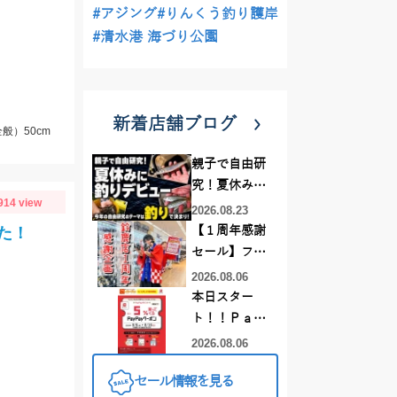
#アジング
#りんくう釣り護岸
#清水港 海づり公園
新着店舗ブログ
般）50cm
親子で自由研
究！夏休みに
914 view
釣りデビュー
2026.08.23
た！
【１周年感謝
セール】フレ
スポ鈴鹿店！
2026.08.06
オススメ竿 リ
本日スター
ールをご紹介
ト！！Ｐａｙ
❤買うなら今
Ｐａｙクーポ
2026.08.06
がお得です！
ンでお得にお
セール情報を見る
買い物しちゃ