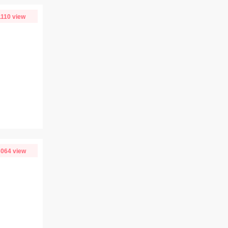
1110 view
064 view