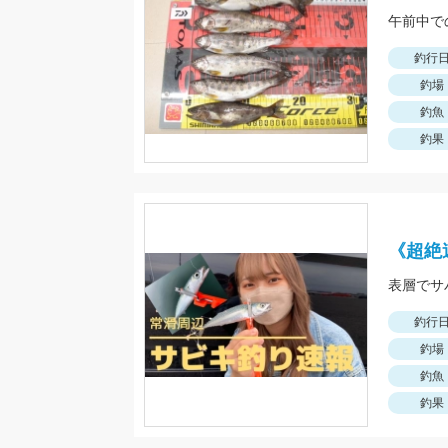
午前中で
釣行
釣場
釣魚
釣果
《超絶
表層でサ
釣行
釣場
釣魚
釣果