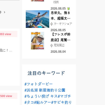
桟橋
絶好調!キスや
2026.08.05
ハゼが簡単に
件
忠栄丸、指８
釣れますよ💛
本、超極太ド
沖・オフショア
ラゴン登場！
2026.08.05
893 view
【フレスポ鈴
鹿店】尾鷲方
尾鷲周辺
面にて夏イカ
朝のポイント平岩で反応無し他の鮎師もお手上げ状態でポイント移動で角川橋上流に！瀬の中で５匹のみ追いも弱く渋い釣行でした
エギング!!
2026.08.04
注目のキーワード
#フォトダービー
#浜名湖 新居海釣り公園
500 view
#ちょうい投げ キス
#マゴチ
#タコ
#鮎ルアー
#サビキ釣り