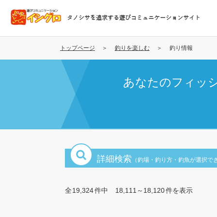
メ
イ
タノシサを追求する遊びコミュニケーションサイト
ン
コ
ン
トップページ
釣りを楽しむ
釣り情報
テ
ン
あなたのフィッ
ツ
に
移
動
詳細検索
（釣場・釣り方・釣魚が選択で
全
19,324
件中
18,111～18,120
件を表示