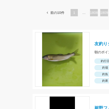
前の10件
1
…
ペ
1808
ペ
1809
ー
ー
ジ
ジ
友釣り
釣行
釣場
釣魚
釣果
裾野フ