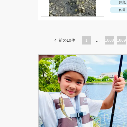
釣魚
釣果
前の10件
1
…
ペ
1808
ペ
1809
ー
ー
ジ
ジ