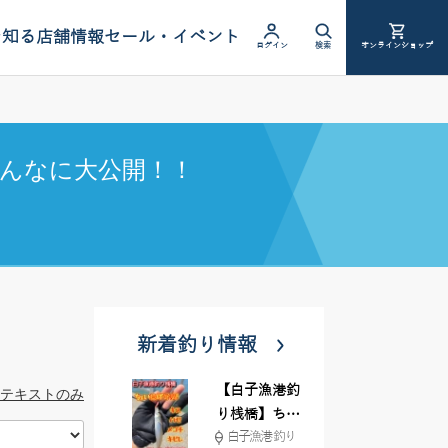
を知る
店舗情報
セール・イベント
ログイン
検索
オンラインショップ
んなに大公開！！
新着釣り情報
【白子漁港釣
テキストのみ
り桟橋】ちょ
白子漁港 釣り
い投げ釣りが