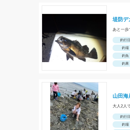
堤防デ
あと一歩
釣行
釣場
釣魚
釣果
山田海
大人2人
釣行
釣場