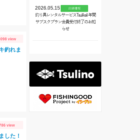
2026.05.15
店舗情報
釣り具レンタルサービスTsulikali 年間
サブスクプラン会員受付終了のお知
らせ
098 view
キ釣れま
786 view
ました！