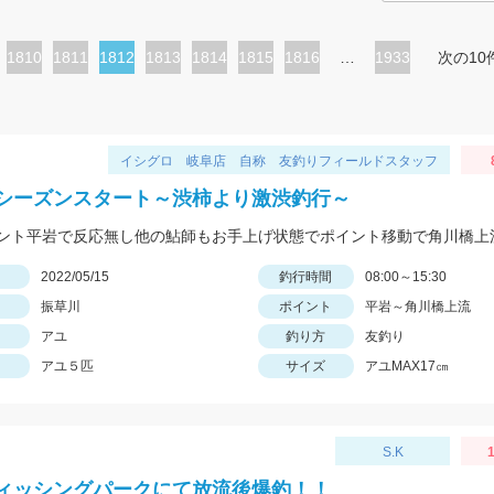
ペ
1810
ペ
1811
カ
1812
ペ
1813
ペ
1814
ペ
1815
ペ
1816
…
1933
次の10
ー
ー
レ
ー
ー
ー
ー
ジ
ジ
ン
ジ
ジ
ジ
ジ
ト
イシグロ 岐阜店 自称 友釣りフィールドスタッフ
ペ
シーズンスタート～渋柿より激渋釣行～
ー
ジ
日
2022/05/15
釣行時間
08:00～15:30
振草川
ポイント
平岩～角川橋上流
アユ
釣り方
友釣り
アユ５匹
サイズ
アユMAX17㎝
S.K
1
ィッシングパークにて放流後爆釣！！