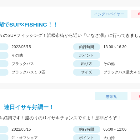
イシグロバイヤー
6
でSUP×FISHING！！
々のSUPフィッシング！浜松市街から近い『いなさ湖』に行ってきまし
日
2022/05/15
釣行時間
13:00～16:30
その他
ポイント
ブラックバス
釣り方
その他
ブラックバス１０匹
サイズ
ブラックバス最大４
忠栄丸
、連日イサキ好調ー！
キ好調です！脂のりのりイサキチャンスですよ！是非どうぞ！
日
2022/05/15
釣行時間
05:00～12:00
沖・オフショア
ポイント
大山沖