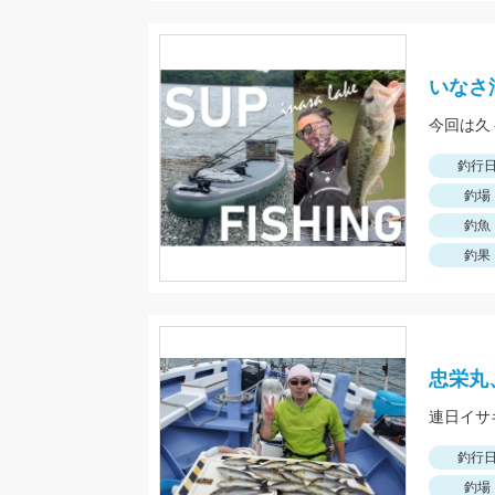
いなさ湖
今回は久
釣行
釣場
釣魚
釣果
忠栄丸
連日イサ
釣行
釣場