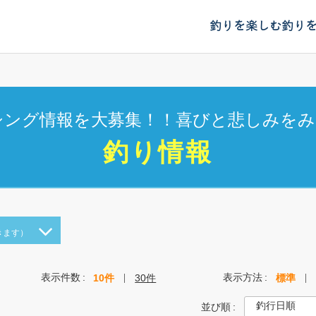
釣りを楽しむ
釣り
シング情報を大募集！！喜びと悲しみをみ
釣り情報
きます）
表示件数
表示方法
10件
30件
標準
並び順