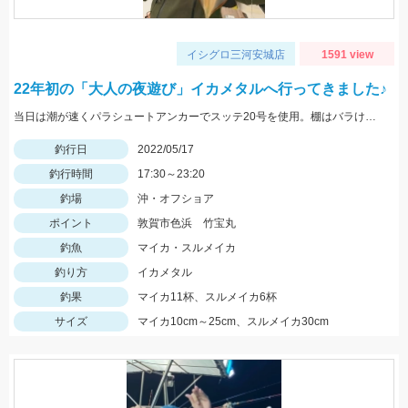
イシグロ三河安城店
1591 view
22年初の「大人の夜遊び」イカメタルへ行ってきました♪
当日は潮が速くパラシュートアンカーでスッテ20号を使用。棚はバラけていますがボトムが一番反応が良かったです。
釣行日
2022/05/17
釣行時間
17:30～23:20
釣場
沖・オフショア
ポイント
敦賀市色浜 竹宝丸
釣魚
マイカ・スルメイカ
釣り方
イカメタル
釣果
マイカ11杯、スルメイカ6杯
サイズ
マイカ10cm～25cm、スルメイカ30cm