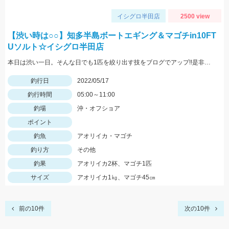
イシグロ半田店
2500 view
【渋い時は○○】知多半島ボートエギング＆マゴチin10FT
Uソルト☆イシグロ半田店
本日は渋い一日。そんな日でも1匹を絞り出す技をブログでアップ!!是非ご覧ください。
釣行日
2022/05/17
釣行時間
05:00～11:00
釣場
沖・オフショア
ポイント
釣魚
アオリイカ・マゴチ
釣り方
その他
釣果
アオリイカ2杯、マゴチ1匹
サイズ
アオリイカ1㎏、マゴチ45㎝
前の10件
次の10件