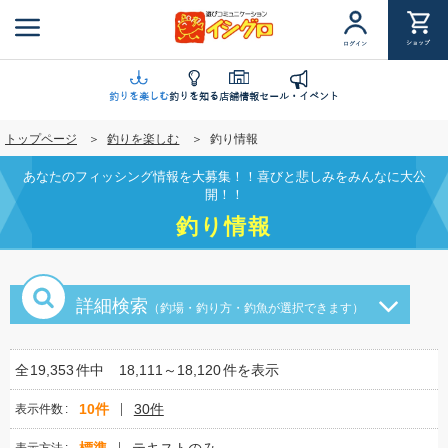
メ
イ
ショップ
ログイン
ン
コ
ン
釣りを楽しむ
釣りを知る
店舗情報
セール・イベント
テ
トップページ
釣りを楽しむ
釣り情報
ン
ツ
あなたのフィッシング情報を大募集！！喜びと悲しみをみんなに大公
に
開！！
移
釣り情報
動
詳細検索
（釣場・釣り方・釣魚が選択できます）
全
19,353
件中
18,111～18,120
件を表示
10件
30件
表示件数