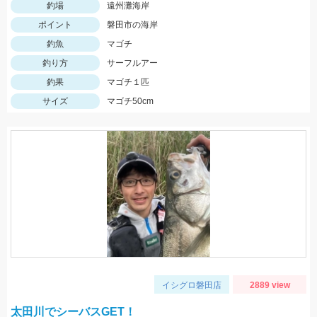
釣場
遠州灘海岸
ポイント
磐田市の海岸
釣魚
マゴチ
釣り方
サーフルアー
釣果
マゴチ１匹
サイズ
マゴチ50cm
イシグロ磐田店
2889 view
太田川でシーバスGET！