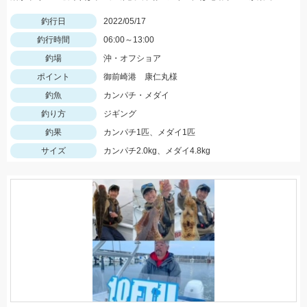
釣行日
2022/05/17
釣行時間
06:00～13:00
釣場
沖・オフショア
ポイント
御前崎港 康仁丸様
釣魚
カンパチ・メダイ
釣り方
ジギング
釣果
カンパチ1匹、メダイ1匹
サイズ
カンパチ2.0kg、メダイ4.8kg