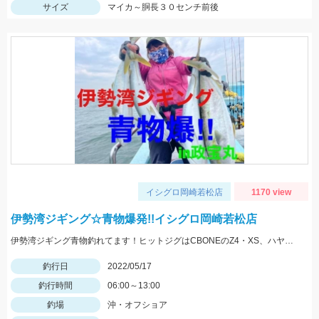
サイズ
マイカ～胴長３０センチ前後
イシグロ岡崎若松店
1170 view
伊勢湾ジギング☆青物爆発!!イシグロ岡崎若松店
伊勢湾ジギング青物釣れてます！ヒットジグはCBONEのZ4・XS、ハヤブサのスイッチなどなど！
釣行日
2022/05/17
釣行時間
06:00～13:00
釣場
沖・オフショア