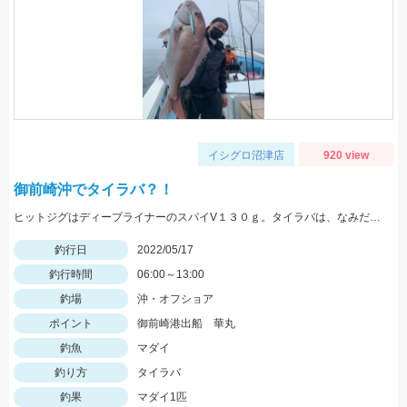
イシグロ沼津店
920 view
御前崎沖でタイラバ？！
ヒットジグはディープライナーのスパイV１３０ｇ。タイラバは、なみだまＴＧ８０ｇやビンビン玉１００ｇ等を使用
釣行日
2022/05/17
釣行時間
06:00～13:00
釣場
沖・オフショア
ポイント
御前崎港出船 華丸
釣魚
マダイ
釣り方
タイラバ
釣果
マダイ1匹