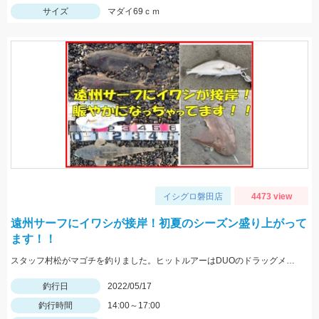
サイズ
マダイ69ｃｍ
イシグロ磐田店
4473 view
遠州サーフにイワシが接岸！初夏のシーズン盛り上がって
ます！！
スタッフ村松がマゴチを釣りました。ヒットルアーはDUOのドラッグメタルキャストショット30gのイワシカラー。
釣行日
2022/05/17
釣行時間
14:00～17:00