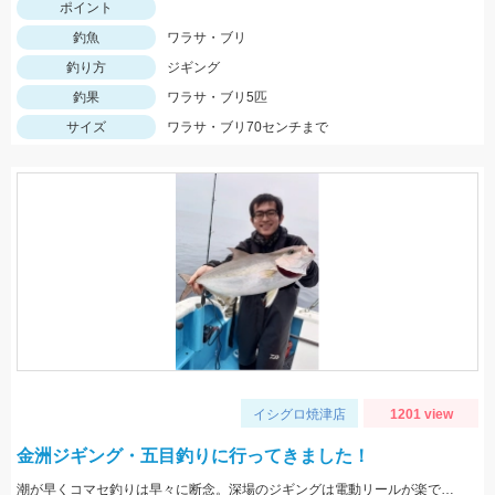
ポイント
釣魚
ワラサ・ブリ
釣り方
ジギング
釣果
ワラサ・ブリ5匹
サイズ
ワラサ・ブリ70センチまで
イシグロ焼津店
1201 view
金洲ジギング・五目釣りに行ってきました！
潮が早くコマセ釣りは早々に断念。深場のジギングは電動リールが楽でした。