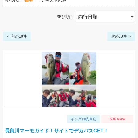
標準
テキストのみ
表示方法
並び順
前の10件
次の10件
イシグロ岐阜店
536 view
長良川マーモガイド！サイトでデカバスGET！