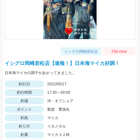
イシグロ岡崎若松店
726 view
イシグロ岡崎若松店【速報！】日本海マイカ好調！
日本海マイカの調子があがってきました。
釣行日
2022/05/17
釣行時間
17:30～00:00
釣場
沖・オフショア
ポイント
敦賀 豊漁丸
釣魚
マイカ
釣り方
イカメタル
釣果
マイカ３２杯