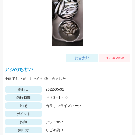
釣吉太郎
1254 view
アジのちサバ
小雨でしたが、しっかり楽しめました
釣行日
2022/05/31
釣行時間
04:30～10:00
釣場
吉良サンライズパーク
ポイント
釣魚
アジ・サバ
釣り方
サビキ釣り