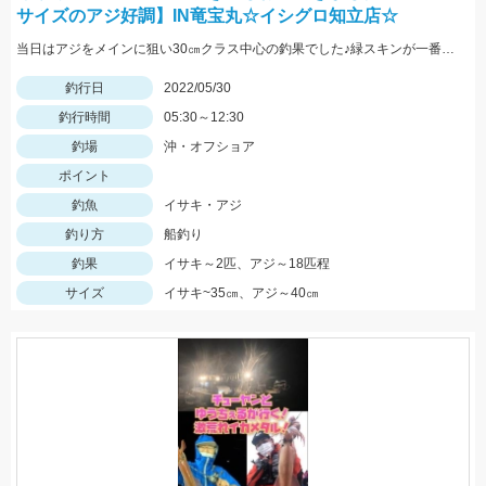
サイズのアジ好調】IN竜宝丸☆イシグロ知立店☆
当日はアジをメインに狙い30㎝クラス中心の釣果でした♪緑スキンが一番反応が良く連掛けもありましたよ♪
釣行日
2022/05/30
釣行時間
05:30～12:30
釣場
沖・オフショア
ポイント
釣魚
イサキ・アジ
釣り方
船釣り
釣果
イサキ～2匹、アジ～18匹程
サイズ
イサキ~35㎝、アジ～40㎝