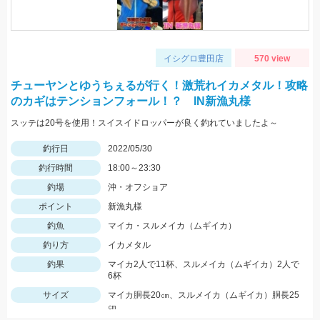
イシグロ豊田店
570 view
チューヤンとゆうちぇるが行く！激荒れイカメタル！攻略
のカギはテンションフォール！？ IN新漁丸様
スッテは20号を使用！スイスイドロッパーが良く釣れていましたよ～
釣行日
2022/05/30
釣行時間
18:00～23:30
釣場
沖・オフショア
ポイント
新漁丸様
釣魚
マイカ・スルメイカ（ムギイカ）
釣り方
イカメタル
釣果
マイカ2人で11杯、スルメイカ（ムギイカ）2人で
6杯
サイズ
マイカ胴長20㎝、スルメイカ（ムギイカ）胴長25
㎝