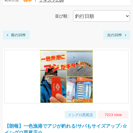
標準
テキストのみ
表示方法
並び順
前の10件
次の10件
イシグロ西尾店
7213 view
【朗報】一色漁港でアジが釣れる!サバもサイズアップ♪☆
イシグロ西尾店☆