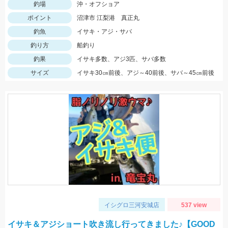
釣場
沖・オフショア
ポイント
沼津市 江梨港 真正丸
釣魚
イサキ・アジ・サバ
釣り方
船釣り
釣果
イサキ多数、アジ3匹、サバ多数
サイズ
イサキ30㎝前後、アジ～40前後、サバ～45㎝前後
イシグロ三河安城店
537 view
イサキ＆アジショート吹き流し行ってきました♪【GOOD