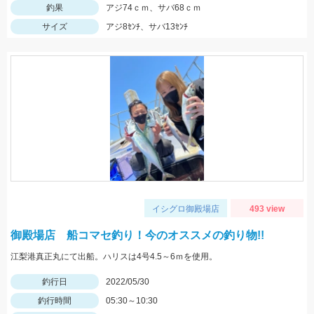
釣果
アジ74ｃｍ、サバ68ｃｍ
サイズ
アジ8ｾﾝﾁ、サバ13ｾﾝﾁ
イシグロ御殿場店
493 view
御殿場店 船コマセ釣り！今のオススメの釣り物!!
江梨港真正丸にて出船。ハリスは4号4.5～6ｍを使用。
釣行日
2022/05/30
釣行時間
05:30～10:30