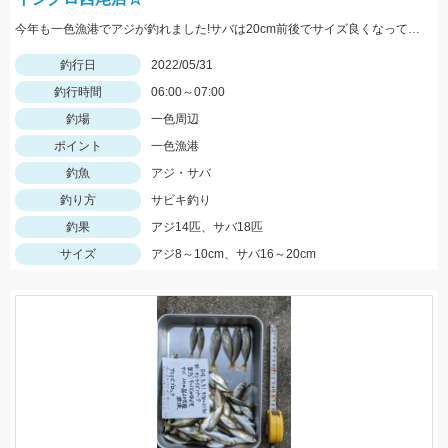
今年も一色漁港でアジが釣れました!サバは20cm前後でサイズ良くなっています!
釣行日
2022/05/31
釣行時間
06:00～07:00
釣場
一色周辺
ポイント
一色漁港
釣魚
アジ・サバ
釣り方
サビキ釣り
釣果
アジ14匹、サバ18匹
サイズ
アジ8～10cm、サバ16～20cm