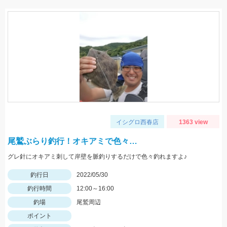
イシグロ西春店
1363 view
尾鷲ぶらり釣行！オキアミで色々…
グレ針にオキアミ刺して岸壁を脈釣りするだけで色々釣れますよ♪
釣行日
2022/05/30
釣行時間
12:00～16:00
釣場
尾鷲周辺
ポイント