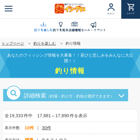
メ
イ
ショップ
ログイン
ン
コ
ン
釣りを楽しむ
釣りを知る
店舗情報
セール・イベント
テ
トップページ
釣りを楽しむ
釣り情報
ン
ツ
あなたのフィッシング情報を大募集！！喜びと悲しみをみんなに大公
に
開！！
移
釣り情報
動
詳細検索
（釣場・釣り方・釣魚が選択できます）
全
19,333
件中
17,881～17,890
件を表示
10件
30件
表示件数