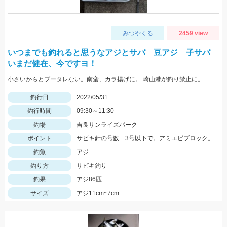
みつやくる
2459 view
いつまでも釣れると思うなアジとサバ 豆アジ 子サバ
いまだ健在、今ですヨ！
小さいからとブータレない。南蛮、カラ揚げに。 崎山港が釣り禁止に。地元の漁師さんの言、最低限のマナーは守りましょう
釣行日
2022/05/31
釣行時間
09:30～11:30
釣場
吉良サンライズパーク
ポイント
サビキ針の号数 3号以下で。アミエビブロック。
釣魚
アジ
釣り方
サビキ釣り
釣果
アジ86匹
サイズ
アジ11cm~7cm