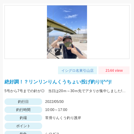
イシグロ名東引山店
2144 view
絶好調！？リンリンりんくうちょい投げ釣り!(^^)!
5号から7号までの針が◎ 当日は20ｍ～30ｍ先でアタリが集中しました!! 浜翔!!!感度ヨシ！！軽さ抜群！！
釣行日
2022/05/30
釣行時間
10:00～17:00
釣場
常滑りんくう釣り護岸
ポイント