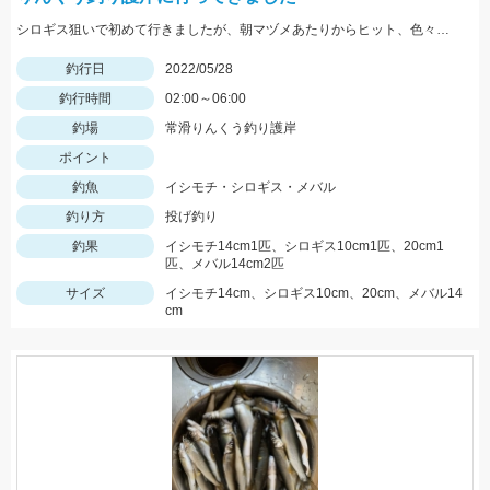
シロギス狙いで初めて行きましたが、朝マヅメあたりからヒット、色々釣れて楽しかったです。
釣行日
2022/05/28
釣行時間
02:00～06:00
釣場
常滑りんくう釣り護岸
ポイント
釣魚
イシモチ・シロギス・メバル
釣り方
投げ釣り
釣果
イシモチ14cm1匹、シロギス10cm1匹、20cm1
匹、メバル14cm2匹
サイズ
イシモチ14cm、シロギス10cm、20cm、メバル14
cm