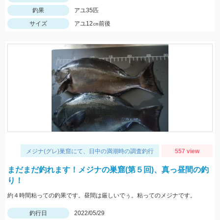
釣果
アユ35匹
サイズ
アユ12㎝前後
メジナ(グレ)巣窟にて、日中の満潮時の調査釣行
557 view
まだまだ釣れます！メジナの巣窟(第５回)、真っ昼間の釣
り！
約４時間粘っての釣果です。昼間は厳しいでぅ。粘ってのメジナです。
釣行日
2022/05/29