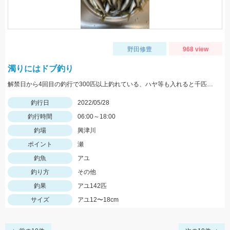
野田修豊
968 view
濁りにはドブ釣り
解禁日から4回目の釣行で300匹以上釣れている、ハヤ等も入れると千匹、手返し大変
釣行日
2022/05/28
釣行時間
06:00～18:00
釣場
興津川
ポイント
瀬
釣魚
アユ
釣り方
その他
釣果
アユ142匹
サイズ
アユ12〜18cm