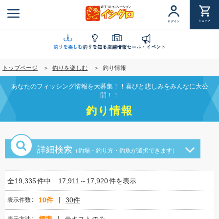
メ
イ
ショップ
ログイン
ン
コ
ン
釣りを楽しむ
釣りを知る
店舗情報
セール・イベント
テ
トップページ
釣りを楽しむ
釣り情報
ン
ツ
あなたのフィッシング情報を大募集！！喜びと悲しみをみんなに大公
に
開！！
移
釣り情報
動
詳細検索
（釣場・釣り方・釣魚が選択できます）
全
19,335
件中
17,911～17,920
件を表示
10件
30件
表示件数