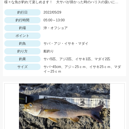
様々な魚が釣れて楽しめます！ 大サバが掛かった時のハリスの扱いにはご用心！
釣行日
2022/05/29
釣行時間
05:00～13:00
釣場
沖・オフショア
ポイント
釣魚
サバ・アジ・イサキ・マダイ
釣り方
船釣り
釣果
サバ5匹、アジ2匹、イサキ1匹、マダイ2匹
サイズ
サバ~45cm、アジ～25ｃｍ、イサキ25ｃｍ、マダ
イ～25ｃｍ