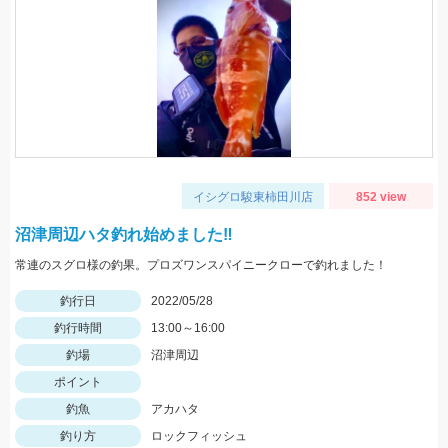
イシグロ駿東柿田川店
852 view
沼津周辺ハタ釣れ始めました‼
常連のスグロ様の釣果。プロズワンスパイニークローで釣れました！
釣行日
2022/05/28
釣行時間
13:00～16:00
釣場
沼津周辺
ポイント
釣魚
アカハタ
釣り方
ロックフィッシュ