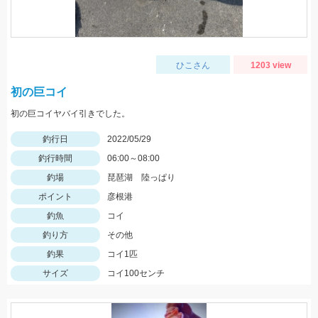
ひこさん
1203 view
初の巨コイ
初の巨コイヤバイ引きでした。
釣行日
2022/05/29
釣行時間
06:00～08:00
釣場
琵琶湖 陸っぱり
ポイント
彦根港
釣魚
コイ
釣り方
その他
釣果
コイ1匹
サイズ
コイ100センチ