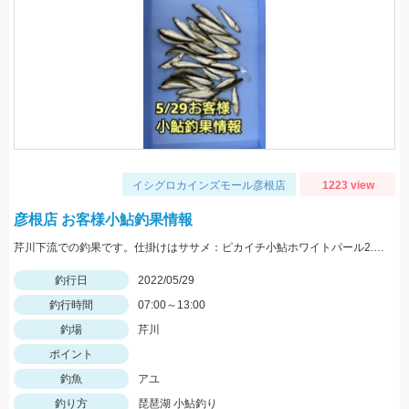
イシグロカインズモール彦根店
1223 view
彦根店 お客様小鮎釣果情報
芹川下流での釣果です。仕掛けはササメ：ピカイチ小鮎ホワイトパール2.5号がオススメです！
釣行日
2022/05/29
釣行時間
07:00～13:00
釣場
芹川
ポイント
釣魚
アユ
釣り方
琵琶湖 小鮎釣り