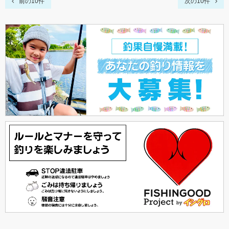
前の10件
次の10件