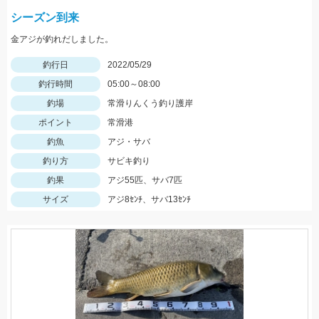
シーズン到来
金アジが釣れだしました。
釣行日
2022/05/29
釣行時間
05:00～08:00
釣場
常滑りんくう釣り護岸
ポイント
常滑港
釣魚
アジ・サバ
釣り方
サビキ釣り
釣果
アジ55匹、サバ7匹
サイズ
アジ8ｾﾝﾁ、サバ13ｾﾝﾁ