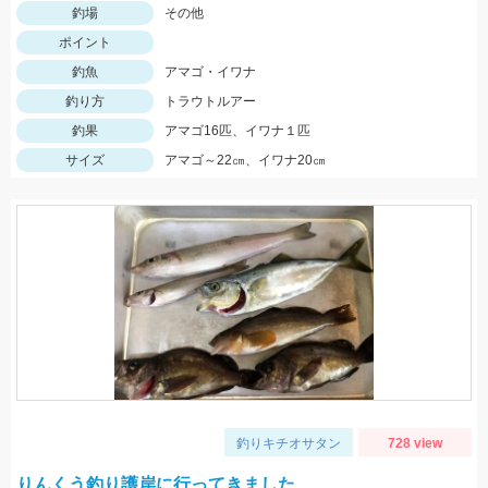
釣場
その他
ポイント
釣魚
アマゴ・イワナ
釣り方
トラウトルアー
釣果
アマゴ16匹、イワナ１匹
サイズ
アマゴ～22㎝、イワナ20㎝
釣りキチオサタン
728 view
りんくう釣り護岸に行ってきました