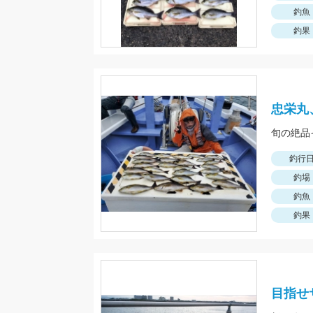
釣魚
釣果
忠栄丸
旬の絶品
釣行
釣場
釣魚
釣果
目指せサ