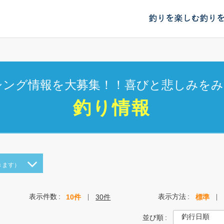
釣りを楽しむ
釣り
シング情報を大募集！！喜びと悲しみをみ
釣り情報
きます）
表示件数
表示方法
10件
30件
標準
並び順