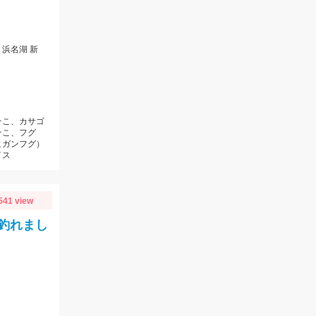
浜名湖 新
そこ、カサゴ
そこ、フグ
ヒガンフグ）
イス
541 view
釣れまし