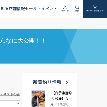
を知る
店舗情報
セール・イベント
ログイン
検索
オンラインショップ
んなに大公開！！
新着釣り情報
【白子漁港釣
テキストのみ
り桟橋】ちょ
白子漁港 釣り
い投げ釣りが