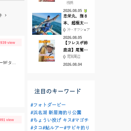
桟橋
絶好調!キスや
2026.08.05
ハゼが簡単に
件
忠栄丸、指８
釣れますよ💛
本、超極太ド
沖・オフショア
ラゴン登場！
2026.08.05
939 view
【フレスポ鈴
鹿店】尾鷲方
尾鷲周辺
面にて夏イカ
スタッフ村松の釣果です。ヒットルアーはジップベイツのザブラ・システムミノー9Fタイダルにて！
エギング!!
2026.08.04
注目のキーワード
#フォトダービー
#浜名湖 新居海釣り公園
991 view
#ちょうい投げ キス
#マゴチ
#タコ
#鮎ルアー
#サビキ釣り