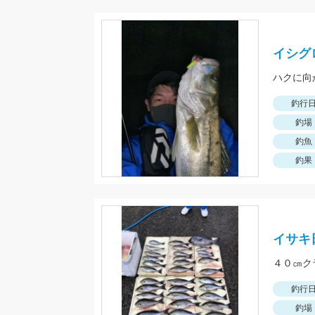
イシグ
ハクに向
釣行
釣場
釣魚
釣果
イサキ
４０㎝ク
釣行
釣場