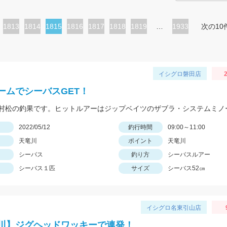
ペ
1813
ペ
1814
カ
1815
ペ
1816
ペ
1817
ペ
1818
ペ
1819
…
1933
次の10
ー
ー
レ
ー
ー
ー
ー
ジ
ジ
ン
ジ
ジ
ジ
ジ
ト
イシグロ磐田店
2
ペ
ームでシーバスGET！
ー
ジ
日
2022/05/12
釣行時間
09:00～11:00
天竜川
ポイント
天竜川
シーバス
釣り方
シーバスルアー
シーバス１匹
サイズ
シーバス52㎝
イシグロ名東引山店
川】ジグヘッドワッキーで連発！