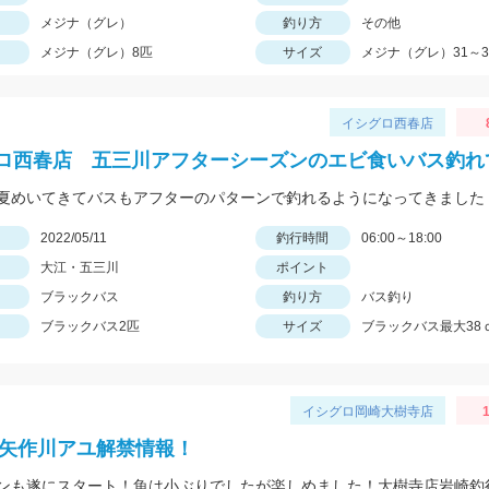
メジナ（グレ）
釣り方
その他
メジナ（グレ）8匹
サイズ
メジナ（グレ）31～3
イシグロ西春店
ロ西春店 五三川アフターシーズンのエビ食いバス釣れ
日
2022/05/11
釣行時間
06:00～18:00
大江・五三川
ポイント
ブラックバス
釣り方
バス釣り
ブラックバス2匹
サイズ
ブラックバス最大38
イシグロ岡崎大樹寺店
1
2年矢作川アユ解禁情報！
ンも遂にスタート！魚は小ぶりでしたが楽しめました！大樹寺店岩崎釣