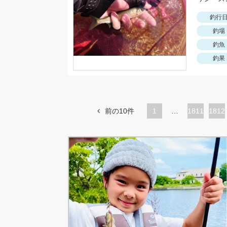
釣行
釣場
釣魚
釣果
前の10件
1
…
ペ
1811
ペ
1812
ー
ー
ジ
ジ