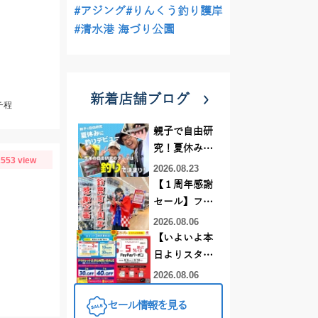
#アジング
#りんくう釣り護岸
#清水港 海づり公園
新着店舗ブログ
チ程
親子で自由研
究！夏休みに
553 view
釣りデビュー
2026.08.23
【１周年感謝
セール】フレ
スポ鈴鹿店！
2026.08.06
オススメ竿 リ
【いよいよ本
ールをご紹介
日よりスター
❤買うなら今
ト】この夏、
2026.08.06
がお得です！
最大にお得に
セール情報を見る
なるセールが