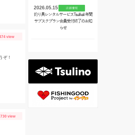
2026.05.15
店舗情報
釣り具レンタルサービスTsulikali 年間
サブスクプラン会員受付終了のお知
らせ
474 view
うぞ！
730 view