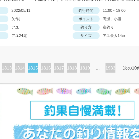
日
2022/05/11
釣行時間
11:00～18:00
矢作川
ポイント
高瀬、小渡
アユ
釣り方
友釣り
アユ24尾
サイズ
アユ最大14㎝
ペ
1813
ペ
1814
カ
1815
ペ
1816
ペ
1817
ペ
1818
ペ
1819
…
1933
次の10
ー
ー
レ
ー
ー
ー
ー
ジ
ジ
ン
ジ
ジ
ジ
ジ
ト
ペ
ー
ジ