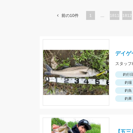
前の10件
1
…
ペ
1811
ペ
1812
ー
ー
ジ
ジ
デイゲ
釣行
釣場
釣魚
釣果
【五三