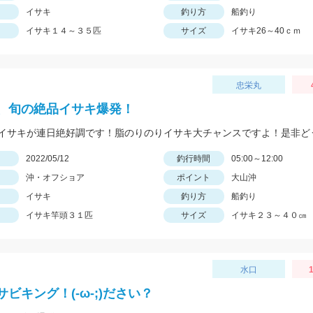
イサキ
釣り方
船釣り
イサキ１４～３５匹
サイズ
イサキ26～40ｃｍ
忠栄丸
、旬の絶品イサキ爆発！
イサキが連日絶好調です！脂のりのりイサキ大チャンスですよ！是非ど
日
2022/05/12
釣行時間
05:00～12:00
沖・オフショア
ポイント
大山沖
イサキ
釣り方
船釣り
イサキ竿頭３１匹
サイズ
イサキ２３～４０㎝
水口
1
ビキング！(-ω-;)ださい？