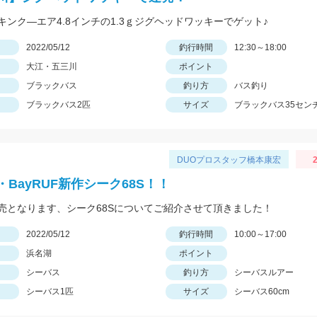
キンク―エア4.8インチの1.3ｇジグヘッドワッキーでゲット♪
日
2022/05/12
釣行時間
12:30～18:00
大江・五三川
ポイント
ブラックバス
釣り方
バス釣り
ブラックバス2匹
サイズ
ブラックバス35セン
DUOプロスタッフ橋本康宏
2
BayRUF新作シーク68S！！
売となります、シーク68Sについてご紹介させて頂きました！
日
2022/05/12
釣行時間
10:00～17:00
浜名湖
ポイント
シーバス
釣り方
シーバスルアー
シーバス1匹
サイズ
シーバス60cm