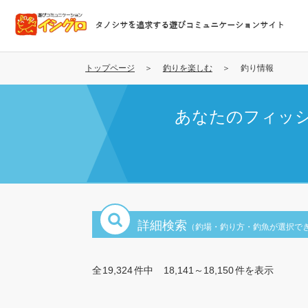
メ
イ
タノシサを追求する遊びコミュニケーションサイト
ン
コ
ン
トップページ
釣りを楽しむ
釣り情報
テ
ン
あなたのフィッ
ツ
に
移
動
詳細検索
（釣場・釣り方・釣魚が選択で
全
19,324
件中
18,141～18,150
件を表示