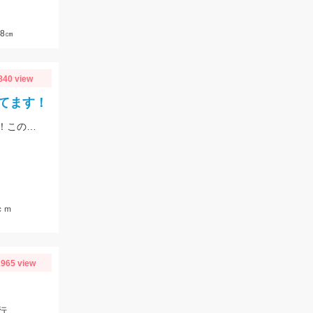
8㎝
840 view
てます！
季節は初夏めいてきてバスもアフターのパターンで釣れるようになってきました！この時期の鉄板はエビパターン！ヤマセンコ―や沈み蟲、MPSのノーシンカーが効果バツグンですよ！
ｃｍ
965 view
行