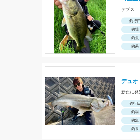
デプス 
釣行
釣場
釣魚
釣果
デュオ・
新たに発
釣行
釣場
釣魚
釣果