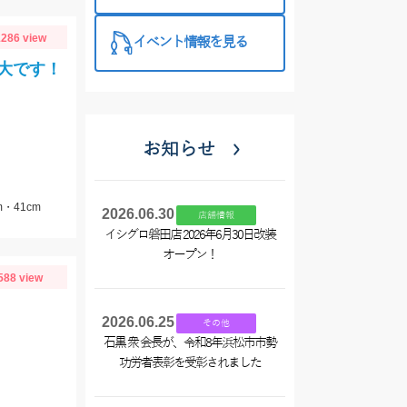
目白押し！！
このお得な機
286 view
イベント情報を見る
会をぜひご利
大です！
用くださ
い！！
お知らせ
・41cm
2026.06.30
店舗情報
イシグロ磐田店 2026年6月30日改装
オープン！
588 view
2026.06.25
その他
石黒 衆 会長が、令和8年浜松市市勢
功労者表彰を受彰されました