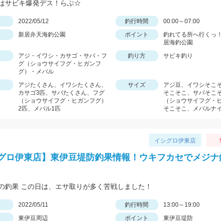
はサビキ爆発デス！らぶ☆
日
2022/05/12
釣行時間
00:00～07:00
新居弁天海釣公園
ポイント
釣れてる所へ行くっ！
居海釣公園
アジ・イワシ・カサゴ・サバ・フ
釣り方
サビキ釣り
グ（ショウサイフグ・ヒガンフ
グ）・メバル
アジたくさん、イワシたくさん、
サイズ
アジ豆、イワシそこ
カサゴ3匹、サバたくさん、フグ
そこそこ、サバそこ
（ショウサイフグ・ヒガンフグ）
（ショウサイフグ・
2匹、メバル1匹
そこそこ、メバルナ
イシグロ伊東店
グロ伊東店】東伊豆堤防釣果情報！ウキフカセでメジナ
の釣果 この日は、エサ取りが多く苦戦しました！
日
2022/05/11
釣行時間
13:00～19:00
東伊豆周辺
ポイント
東伊豆堤防