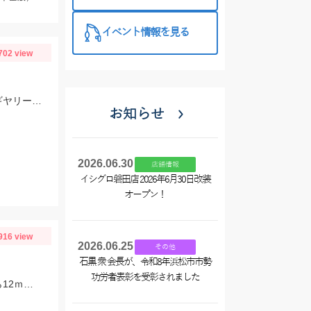
目白押し！！
このお得な機
イベント情報を見る
会をぜひご利
702 view
用くださ
い！！
ここ最近の渋い状況の中では比較的釣果が出ました!!この日は底ベタ狙いでローギヤリールでじっくり巻くのが吉でした。
お知らせ
2026.06.30
店舗情報
イシグロ磐田店 2026年6月30日改装
オープン！
916 view
2026.06.25
その他
石黒 衆 会長が、令和8年浜松市市勢
功労者表彰を受彰されました
イサキが好調でした。またマダイも船上5匹とまだまだ続きそうです。マダイなら12ｍのハリス、イサキなら5ｍハリスに2本針が効果絶大でした。