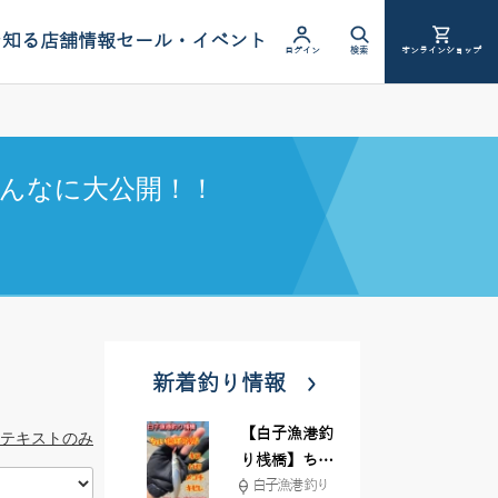
を知る
店舗情報
セール・イベント
ログイン
検索
オンラインショップ
んなに大公開！！
新着釣り情報
【白子漁港釣
テキストのみ
り桟橋】ちょ
白子漁港 釣り
い投げ釣りが