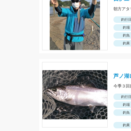
朝方アタ
釣行
釣場
釣魚
釣果
芦ノ湖
釣行
釣場
釣魚
釣果