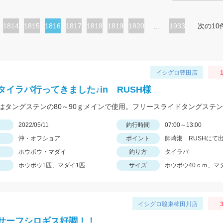
ペ
1814
ペ
1815
カ
1816
ペ
1817
ペ
1818
ペ
1819
ペ
1820
…
1933
次の10
ー
ー
レ
ー
ー
ー
ー
ジ
ジ
ン
ジ
ジ
ジ
ジ
ト
イシグロ豊田店
ペ
タイラバ行ってきました♪in RUSH様
ー
ジ
日
2022/05/11
釣行時間
07:00～13:00
沖・オフショア
ポイント
師崎港 RUSHにて
ホウボウ・マダイ
釣り方
タイラバ
ホウボウ1匹、マダイ1匹
サイズ
ホウボウ40ｃｍ、マ
イシグロ駿東柿田川店
3
サーフシロギス好調！！