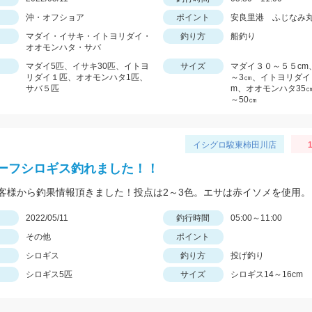
沖・オフショア
ポイント
安良里港 ふじなみ
マダイ・イサキ・イトヨリダイ・
釣り方
船釣り
オオモンハタ・サバ
マダイ5匹、イサキ30匹、イトヨ
サイズ
マダイ３０～５５cm
リダイ１匹、オオモンハタ1匹、
～3㎝、イトヨリダイ
サバ５匹
m、オオモンハタ35㎝
～50㎝
イシグロ駿東柿田川店
1
ーフシロギス釣れました！！
客様から釣果情報頂きました！投点は2～3色。エサは赤イソメを使用。
日
2022/05/11
釣行時間
05:00～11:00
その他
ポイント
シロギス
釣り方
投げ釣り
シロギス5匹
サイズ
シロギス14～16cm