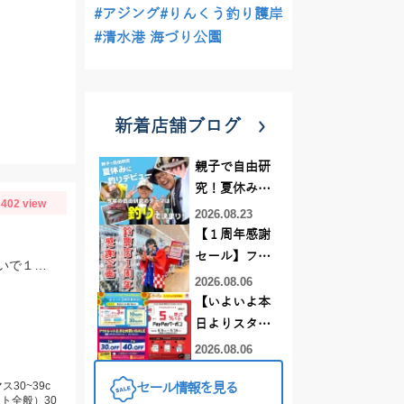
#アジング
#りんくう釣り護岸
#清水港 海づり公園
新着店舗ブログ
親子で自由研
究！夏休みに
402 view
釣りデビュー
2026.08.23
【１周年感謝
セール】フレ
今季３回目の芦ノ湖。本格的なジギングシーズンには早いですが、サクラマス狙いで１人釣行。
スポ鈴鹿店！
2026.08.06
オススメ竿 リ
【いよいよ本
ールをご紹介
日よりスター
❤買うなら今
ト】この夏、
2026.08.06
がお得です！
最大にお得に
30~39c
セール情報を見る
なるセールが
ト全般）30