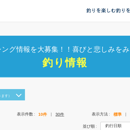
釣りを楽しむ
釣り
シング情報を大募集！！喜びと悲しみをみ
釣り情報
きます）
表示件数
表示方法
10件
30件
標準
並び順