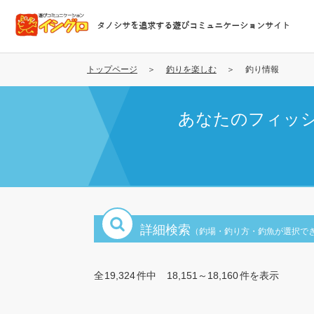
メ
イ
タノシサを追求する遊びコミュニケーションサイト
ン
コ
ン
トップページ
釣りを楽しむ
釣り情報
テ
ン
あなたのフィッ
ツ
に
移
動
詳細検索
（釣場・釣り方・釣魚が選択で
全
19,324
件中
18,151～18,160
件を表示