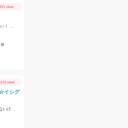
851 view
タイラバオンリーで楽しめますよ♪タイラバは60～150ｇまで幅広くお持ちください！ タイラバはタングステン製のものが船長もおすすめしていました♪
ュ様
274 view
☆イシグ
「師崎沖限定船キス仕掛け」で碧南釣り広場からキスが釣れる！師崎でも船でもないけどとっても使いやすい！