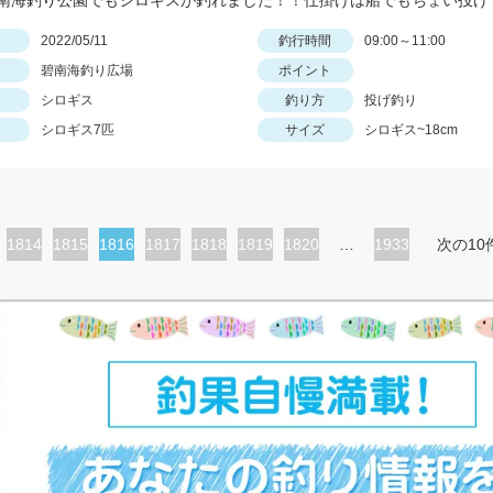
日
2022/05/11
釣行時間
09:00～11:00
碧南海釣り広場
ポイント
シロギス
釣り方
投げ釣り
シロギス7匹
サイズ
シロギス~18cm
ペ
1814
ペ
1815
カ
1816
ペ
1817
ペ
1818
ペ
1819
ペ
1820
…
1933
次の10
ー
ー
レ
ー
ー
ー
ー
ジ
ジ
ン
ジ
ジ
ジ
ジ
ト
ペ
ー
ジ