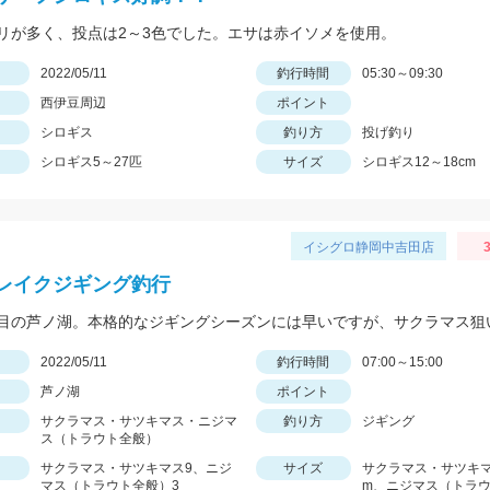
リが多く、投点は2～3色でした。エサは赤イソメを使用。
日
2022/05/11
釣行時間
05:30～09:30
西伊豆周辺
ポイント
シロギス
釣り方
投げ釣り
シロギス5～27匹
サイズ
シロギス12～18cm
イシグロ静岡中吉田店
3
レイクジギング釣行
日
2022/05/11
釣行時間
07:00～15:00
芦ノ湖
ポイント
サクラマス・サツキマス・ニジマ
釣り方
ジギング
ス（トラウト全般）
サクラマス・サツキマス9、ニジ
サイズ
サクラマス・サツキマス
マス（トラウト全般）3
m、ニジマス（トラウ