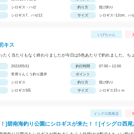
シロギス・ハゼ
釣り方
投げ釣り
シロギス7、ハゼ12
サイズ
シロギス~12cm、ハゼ
いげちゃん
1
初キス
日
2022/05/11
釣行時間
07:00～12:00
常滑りんくう釣り護岸
ポイント
シロギス
釣り方
投げ釣り
シロギス5匹
サイズ
シロギス15ｃｍ
イシグロ西尾店
5
報！]碧南海釣り公園にシロギスが来た！！[イシグロ西尾