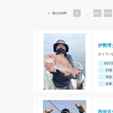
前の10件
1
…
ペ
1812
ペ
1813
ー
ー
ジ
ジ
伊勢湾
釣行
釣場
釣魚
釣果
西伊豆