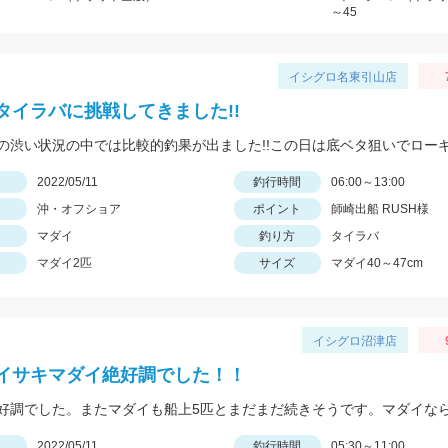
～45
イシグロ名東引山店
タイラバに挑戦してきました!!
日
2022/05/11
釣行時間
06:00～13:00
沖・オフショア
ポイント
師崎出船 RUSH様
マダイ
釣り方
タイラバ
マダイ2匹
サイズ
マダイ40～47cm
イシグロ沼津店
イサキマダイ絶好調でした！！
日
2022/05/11
釣行時間
05:30～11:00