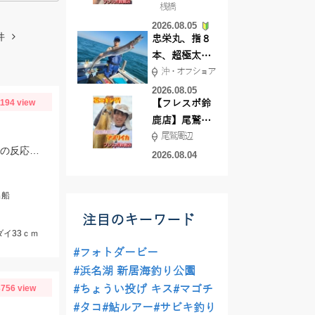
桟橋
絶好調!キスや
2026.08.05
ハゼが簡単に
件
忠栄丸、指８
釣れますよ💛
本、超極太ド
沖・オフショア
ラゴン登場！
2026.08.05
1194 view
【フレスポ鈴
鹿店】尾鷲方
尾鷲周辺
面にて夏イカ
タイラバはタングステンの80～90ｇメインで使用。フリースライドタングステンの反応◎ボトムを丁寧に探ることがキモでした。
エギング!!
2026.08.04
出船
注目のキーワード
ダイ33ｃｍ
#フォトダービー
#浜名湖 新居海釣り公園
756 view
#ちょうい投げ キス
#マゴチ
#タコ
#鮎ルアー
#サビキ釣り