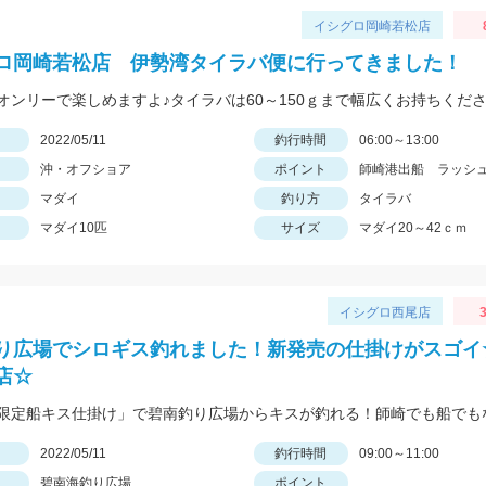
イシグロ岡崎若松店
ロ岡崎若松店 伊勢湾タイラバ便に行ってきました！
日
2022/05/11
釣行時間
06:00～13:00
沖・オフショア
ポイント
師崎港出船 ラッシ
マダイ
釣り方
タイラバ
マダイ10匹
サイズ
マダイ20～42ｃｍ
イシグロ西尾店
3
り広場でシロギス釣れました！新発売の仕掛けがスゴイ
店☆
日
2022/05/11
釣行時間
09:00～11:00
碧南海釣り広場
ポイント