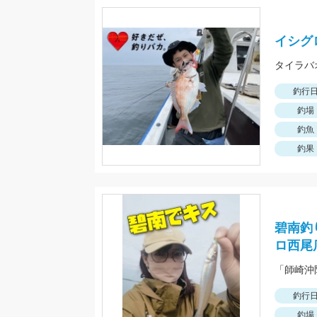
イシグ
釣行
釣場
釣魚
釣果
碧南釣
ロ西尾
釣行
釣場