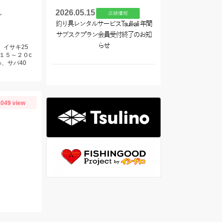
2026.05.15
丸
店舗情報
釣り具レンタルサービスTsulikali 年間
サブスクプラン会員受付終了のお知
らせ
、イサキ25
１５～２０c
、サバ40
049 view