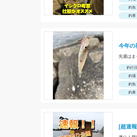
釣魚
釣果
今年の
釣行
釣場
釣魚
釣果
[超速