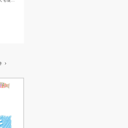
遂に！碧南海釣り公園でもシロギスが釣れました！！仕掛けは船でもちょい投げでも使いやすい「師崎沖船キス仕掛け」！えさは石ゴカイがオススメ♪
件