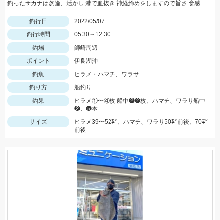
釣ったサカナは勿論、活かし 港で血抜き 神経締めをしますので旨さ 食感が違い過ぎますッ(°▽°)b
釣行日
2022/05/07
釣行時間
05:30～12:30
釣場
師崎周辺
ポイント
伊良湖沖
釣魚
ヒラメ・ハマチ、ワラサ
釣り方
船釣り
釣果
ヒラメ①〜④枚 船中❷❷枚、ハマチ、ワラサ船中
❷、❺本
サイズ
ヒラメ39〜52㌢、ハマチ、ワラサ50㌢前後、70㌢
前後