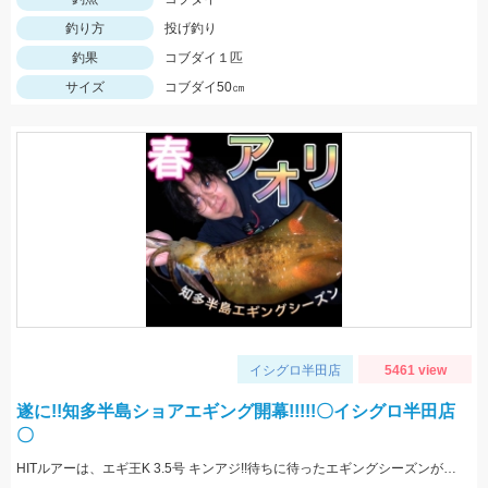
釣り方
投げ釣り
釣果
コブダイ１匹
サイズ
コブダイ50㎝
イシグロ半田店
5461 view
遂に!!知多半島ショアエギング開幕!!!!!〇イシグロ半田店
〇
HITルアーは、エギ王K 3.5号 キンアジ!!待ちに待ったエギングシーズンが始まりましたので皆様も是非!!