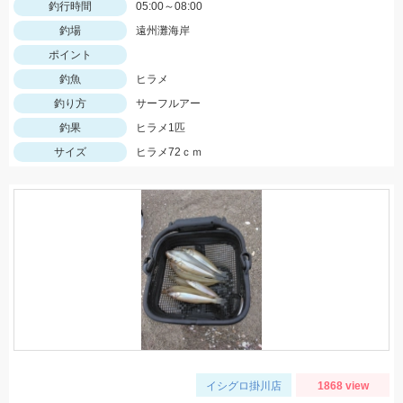
釣行時間
05:00～08:00
釣場
遠州灘海岸
ポイント
釣魚
ヒラメ
釣り方
サーフルアー
釣果
ヒラメ1匹
サイズ
ヒラメ72ｃｍ
イシグロ掛川店
1868 view