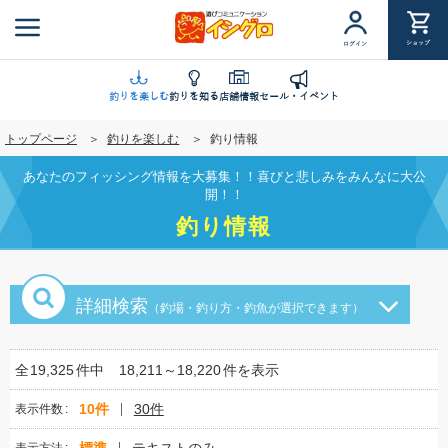
メ
イ
ショップ
ログイン
ン
コ
ン
釣りを楽しむ
釣りを知る
店舗情報
セール・イベント
テ
トップページ
釣りを楽しむ
釣り情報
ン
ツ
あなたのフィッシング情報を大募集！！喜びと悲しみをみんなに大公
に
開！！
移
釣り情報
動
詳細検索
（釣場・釣り方・釣魚が選択できます）
全
19,325
件中
18,211～18,220
件を表示
10件
30件
表示件数