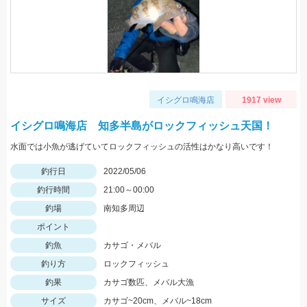
イシグロ鳴海店
1917 view
イシグロ鳴海店 知多半島がロックフィッシュ天国！
水面では小魚が逃げていてロックフィッシュの活性はかなり高いです！
釣行日
2022/05/06
釣行時間
21:00～00:00
釣場
南知多周辺
ポイント
釣魚
カサゴ・メバル
釣り方
ロックフィッシュ
釣果
カサゴ数匹、メバル大漁
サイズ
カサゴ~20cm、メバル~18cm