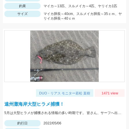
釣果
マイカ～13匹、スルメイカ～4匹、ヤリイカ1匹
サイズ
マイカ胴長～40cm、スルメイカ胴長～35ｃｍ、ヤ
リイカ胴長～40ｃｍ
DUO・リアス モニター若松 直樹
1471 view
遠州灘海岸大型ヒラメ捕獲！
5月は大型ヒラメが捕獲される情報の多い時期です。 皆さん、サーフへ出かけましょう！
釣行日
2022/05/06