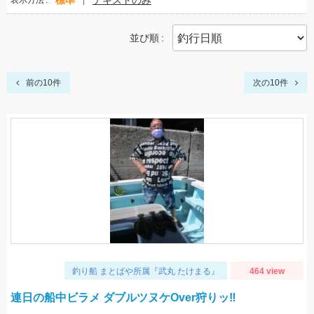
標準
テキストのみ
表示方法
並び順
前の10件
次の10件
釣り船 まとばや所属『武丸 たけまる』
464 view
連日の船中ビラメ ダブルツヌケOver狩りッ‼︎