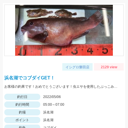
イシグロ磐田店
2129 view
浜名湖でコブダイGET！
お客様の釣果です！おめでとうございます！虫エサを使用したぶっこみ釣りにて。
釣行日
2022/05/06
釣行時間
05:00～07:00
釣場
浜名湖
ポイント
浜名湖
釣魚
コブダイ