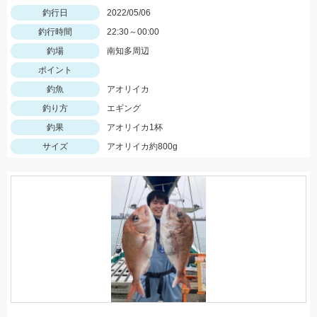
釣行日
2022/05/06
釣行時間
22:30～00:00
釣場
南知多周辺
ポイント
釣魚
アオリイカ
釣り方
エギング
釣果
アオリイカ1杯
サイズ
アオリイカ約800g