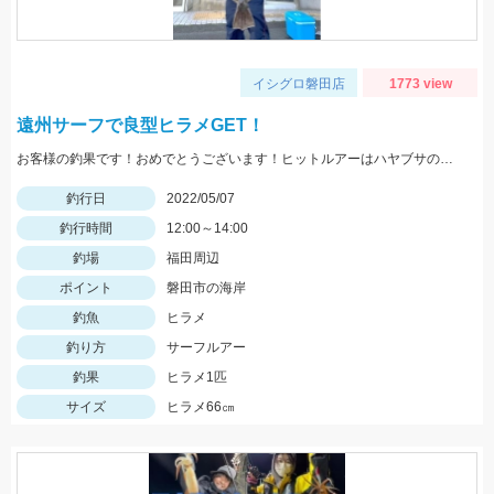
イシグロ磐田店
1773 view
遠州サーフで良型ヒラメGET！
お客様の釣果です！おめでとうございます！ヒットルアーはハヤブサのジャックアイマキマキ30gのアカキンにて。
釣行日
2022/05/07
釣行時間
12:00～14:00
釣場
福田周辺
ポイント
磐田市の海岸
釣魚
ヒラメ
釣り方
サーフルアー
釣果
ヒラメ1匹
サイズ
ヒラメ66㎝