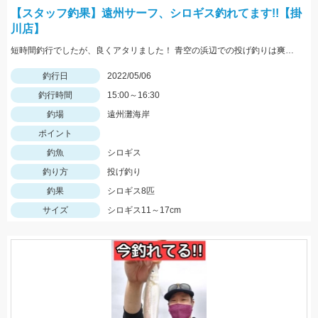
【スタッフ釣果】遠州サーフ、シロギス釣れてます!!【掛
川店】
短時間釣行でしたが、良くアタリました！ 青空の浜辺での投げ釣りは爽快です♪
釣行日
2022/05/06
釣行時間
15:00～16:30
釣場
遠州灘海岸
ポイント
釣魚
シロギス
釣り方
投げ釣り
釣果
シロギス8匹
サイズ
シロギス11～17cm