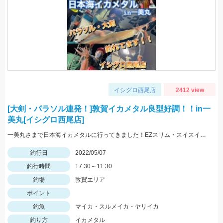
イシグロ西尾店
2412 view
[大剣・パラソル連発！]敦賀イカメタル良型好調！！in一
美丸[イシグロ西尾店]
一美丸さまで日本海イカメタルに行ってきました！EZスリム・スイスイドロッパーで大剣・パラソルマイカ＆良型ヤリイカGET！
釣行日
2022/05/07
釣行時間
17:30～11:30
釣場
敦賀エリア
ポイント
釣魚
マイカ・スルメイカ・ヤリイカ
釣り方
イカメタル