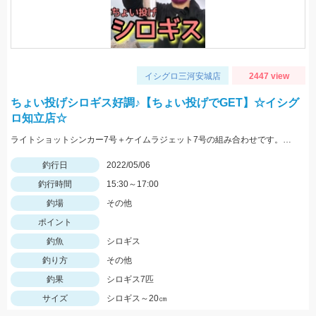
イシグロ三河安城店
2447 view
ちょい投げシロギス好調♪【ちょい投げでGET】☆イシグ
ロ知立店☆
ライトショットシンカー7号＋ケイムラジェット7号の組み合わせです。ちょい投げで20㎝クラスが釣れています♬
釣行日
2022/05/06
釣行時間
15:30～17:00
釣場
その他
ポイント
釣魚
シロギス
釣り方
その他
釣果
シロギス7匹
サイズ
シロギス～20㎝