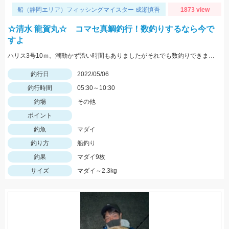
船（静岡エリア）フィッシングマイスター 成瀬慎吾
1873 view
☆清水 龍賀丸☆ コマセ真鯛釣行！数釣りするなら今で
すよ
ハリス3号10ｍ。潮動かず渋い時間もありましたがそれでも数釣りできました！
釣行日
2022/05/06
釣行時間
05:30～10:30
釣場
その他
ポイント
釣魚
マダイ
釣り方
船釣り
釣果
マダイ9枚
サイズ
マダイ～2.3kg