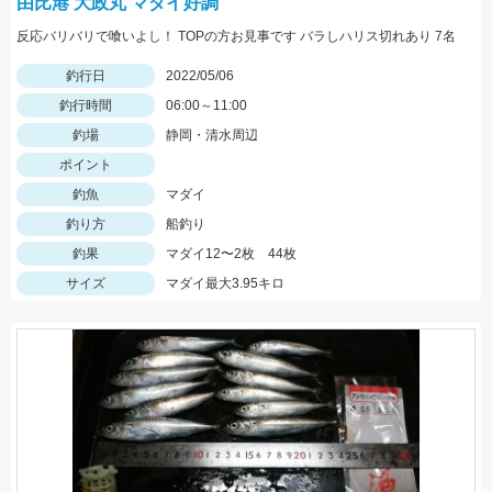
由比港 大政丸 マダイ好調
反応バリバリで喰いよし！ TOPの方お見事です バラしハリス切れあり 7名
釣行日
2022/05/06
釣行時間
06:00～11:00
釣場
静岡・清水周辺
ポイント
釣魚
マダイ
釣り方
船釣り
釣果
マダイ12〜2枚 44枚
サイズ
マダイ最大3.95キロ