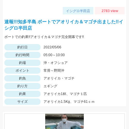
イシグロ半田店
2783 view
速報!!!知多半島 ボートでアオリイカ＆マゴチ出ました!!イ
シグロ半田店
ボートでの釣果!!アオリイカ＆マゴチ完全開幕です!!
釣行日
2022/05/06
釣行時間
05:00～10:00
釣場
沖・オフショア
ポイント
常滑～野間沖
釣魚
アオリイカ・マゴチ
釣り方
エギング
釣果
アオリイカ1杯、マゴチ１匹
サイズ
アオリイカ1.5Kg、マゴチ61ｃｍ