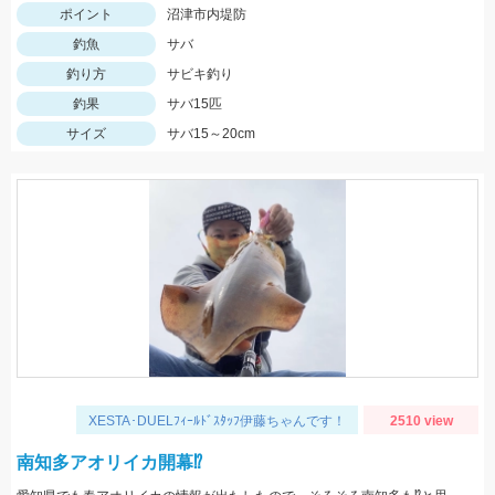
ポイント
沼津市内堤防
釣魚
サバ
釣り方
サビキ釣り
釣果
サバ15匹
サイズ
サバ15～20cm
XESTA･DUELﾌｨｰﾙﾄﾞｽﾀｯﾌ伊藤ちゃんです！
2510 view
南知多アオリイカ開幕⁉️