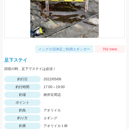
イシグロ沼津店ご利用エギンガー
702 view
足下ステイ
回収の時、足下でステイは必須！
釣行日
2022/05/06
釣行時間
17:00～19:00
釣場
南伊豆周辺
ポイント
釣魚
アオリイカ
釣り方
エギング
釣果
アオリイカ１杯