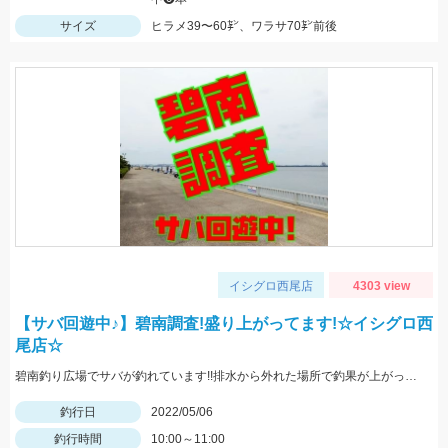
サイズ
ヒラメ39〜60㌢、ワラサ70㌢前後
イシグロ西尾店
4303 view
【サバ回遊中♪】碧南調査!盛り上がってます!☆イシグロ西
尾店☆
碧南釣り広場でサバが釣れています!!排水から外れた場所で釣果が上がっていました!
釣行日
2022/05/06
釣行時間
10:00～11:00