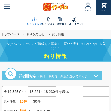
メ
イ
ショップ
ログイン
ン
コ
ン
釣りを楽しむ
釣りを知る
店舗情報
セール・イベント
テ
トップページ
釣りを楽しむ
釣り情報
ン
ツ
あなたのフィッシング情報を大募集！！喜びと悲しみをみんなに大公
に
開！！
移
釣り情報
動
詳細検索
（釣場・釣り方・釣魚が選択できます）
全
19,325
件中
18,221～18,230
件を表示
10件
30件
表示件数