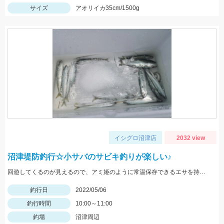
サイズ
アオリイカ35cm/1500g
イシグロ沼津店
2032 view
沼津堤防釣行☆小サバのサビキ釣りが楽しい♪
回遊してくるのが見えるので、アミ姫のように常温保存できるエサを持っていくとすぐに狙えます♪
釣行日
2022/05/06
釣行時間
10:00～11:00
釣場
沼津周辺