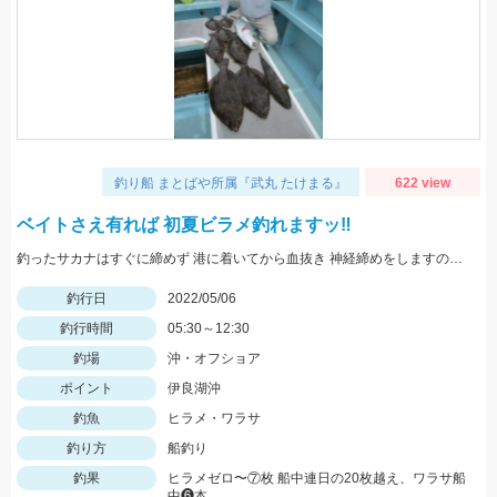
釣り船 まとばや所属『武丸 たけまる』
622 view
ベイトさえ有れば 初夏ビラメ釣れますッ‼︎
釣ったサカナはすぐに締めず 港に着いてから血抜き 神経締めをしますので 旨さ 食感が違い過ぎますッ(^-^)
釣行日
2022/05/06
釣行時間
05:30～12:30
釣場
沖・オフショア
ポイント
伊良湖沖
釣魚
ヒラメ・ワラサ
釣り方
船釣り
釣果
ヒラメゼロ〜⑦枚 船中連日の20枚越え、ワラサ船
中❻本