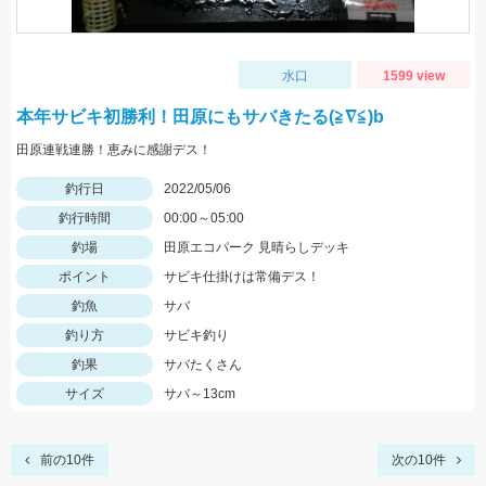
水口
1599 view
本年サビキ初勝利！田原にもサバきたる(≧∇≦)b
田原連戦連勝！恵みに感謝デス！
釣行日
2022/05/06
釣行時間
00:00～05:00
釣場
田原エコパーク 見晴らしデッキ
ポイント
サビキ仕掛けは常備デス！
釣魚
サバ
釣り方
サビキ釣り
釣果
サバたくさん
サイズ
サバ～13cm
前の10件
次の10件