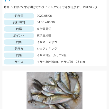
時合いは短いですが明け方のタイミングでイサキ狙えます。Tsulinoメタルランナーリブート30ｇを使用。
釣行日
2022/05/06
釣行時間
04:30～06:30
釣場
東伊豆周辺
ポイント
東伊豆地磯
釣魚
イサキ・カサゴ
釣り方
ショアジギング
釣果
イサキ2匹、カサゴ2匹
サイズ
イサキ36~40cm、カサゴ20～25ｃｍ