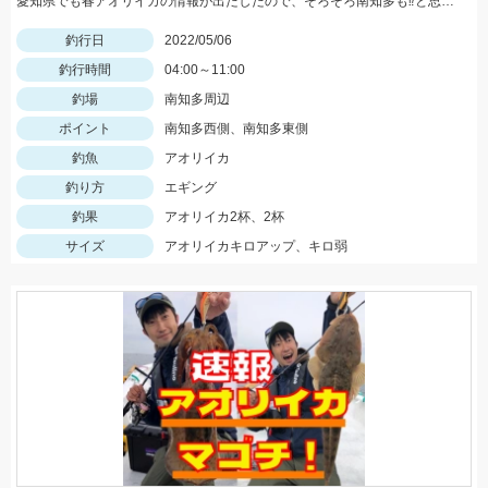
愛知県でも春アオリイカの情報が出たしたので、そろそろ南知多も⁉️と思いアオリイカを狙いに行ってきました！
釣行日
2022/05/06
釣行時間
04:00～11:00
釣場
南知多周辺
ポイント
南知多西側、南知多東側
釣魚
アオリイカ
釣り方
エギング
釣果
アオリイカ2杯、2杯
サイズ
アオリイカキロアップ、キロ弱