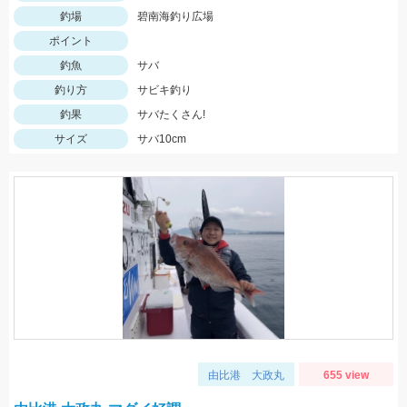
釣場
碧南海釣り広場
ポイント
釣魚
サバ
釣り方
サビキ釣り
釣果
サバたくさん!
サイズ
サバ10cm
由比港 大政丸
655 view