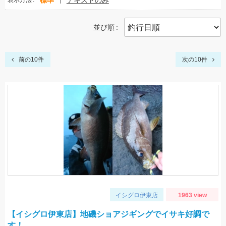
標準
テキストのみ
表示方法
並び順
前の10件
次の10件
イシグロ伊東店
1963 view
【イシグロ伊東店】地磯ショアジギングでイサキ好調で
す！