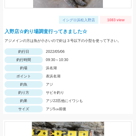
イシグロ浜松入野店
1083 view
入野店☆釣り場調査行ってきました☆
アジメインの方は魚が小さいので針は３号以下の小型を使って下さい。
釣行日
2022/05/06
釣行時間
09:30～10:30
釣場
浜名湖
ポイント
表浜名湖
釣魚
アジ
釣り方
サビキ釣り
釣果
アジ22匹他にイワシも
サイズ
アジ5㎝前後