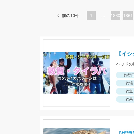
前の10件
1
…
ペ
1860
ペ
1861
ー
ー
ジ
ジ
【イシ
釣行
釣場
釣魚
釣果
【焼津