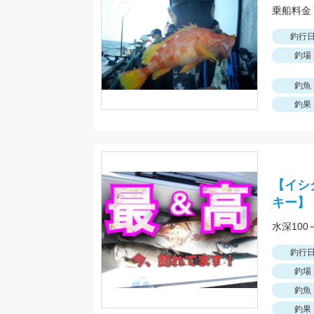
釣行
釣場
釣魚
釣果
【イシ
キー】
水深10
釣行
釣場
釣魚
釣果