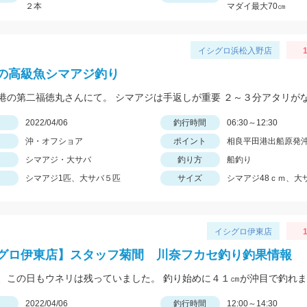
２本
マダイ最大70㎝
イシグロ浜松入野店
1
の高級魚シマアジ釣り
日
2022/04/06
釣行時間
06:30～12:30
沖・オフショア
ポイント
相良平田港出船原発
シマアジ・大サバ
釣り方
船釣り
シマアジ1匹、大サバ５匹
サイズ
シマアジ48ｃｍ、大
イシグロ伊東店
1
グロ伊東店】スタッフ菊間 川奈フカセ釣り釣果情報
日
2022/04/06
釣行時間
12:00～14:30