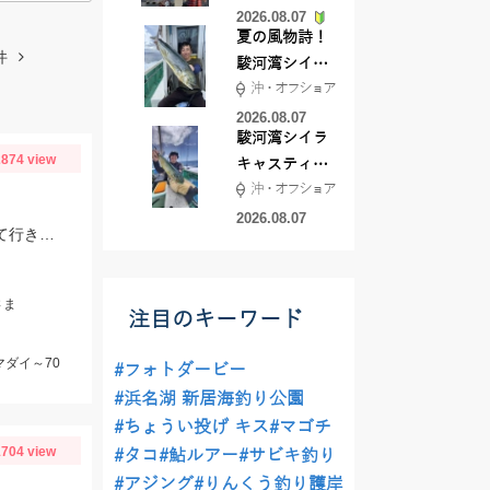
2026.08.07
夏の風物詩！
件
駿河湾シイラ
沖・オフショア
キャスティン
グ行ってきま
2026.08.07
駿河湾シイラ
した！！
874 view
キャスティン
沖・オフショア
グ行ってきま
した！
2026.08.07
ヘッドの重さは風や潮によって様々必要なので80～250ｇまでまんべんなく持って行きましょう！タコベイトチューンもぜひお試しあれ！
さま
注目のキーワード
マダイ～70
#フォトダービー
#浜名湖 新居海釣り公園
#ちょうい投げ キス
#マゴチ
704 view
#タコ
#鮎ルアー
#サビキ釣り
#アジング
#りんくう釣り護岸