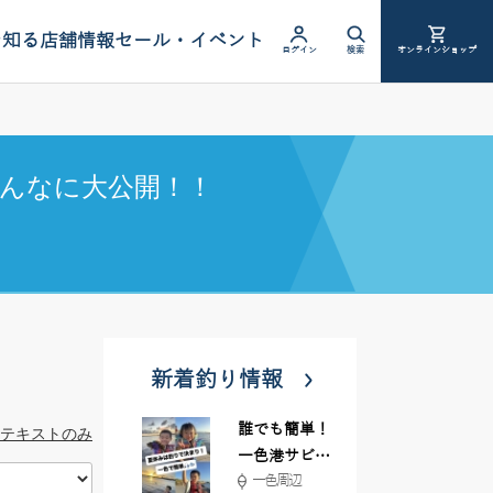
を知る
店舗情報
セール・イベント
ログイン
検索
オンラインショップ
んなに大公開！！
新着釣り情報
誰でも簡単！
テキストのみ
一色港サビキ
一色周辺
＆ちょい投げ