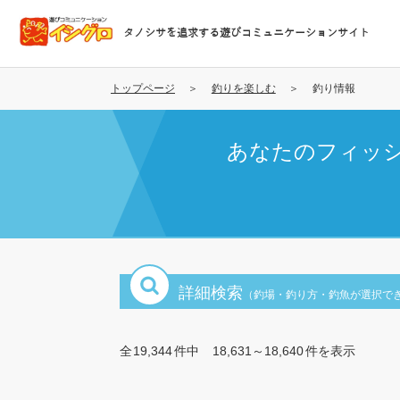
メ
イ
タノシサを追求する遊びコミュニケーションサイト
ン
コ
ン
トップページ
釣りを楽しむ
釣り情報
テ
ン
あなたのフィッ
ツ
に
移
動
詳細検索
（釣場・釣り方・釣魚が選択で
全
19,344
件中
18,631～18,640
件を表示