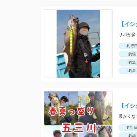
【イシ
サバが多
釣行
釣場
釣魚
釣果
【イシ
暖かくな
釣行
釣場