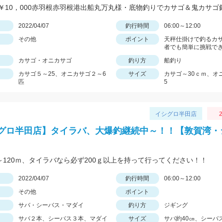
日
2022/04/07
釣行時間
06:00～12:00
その他
ポイント
天秤仕掛けで釣るカ
者でも簡単に挑戦で
カサゴ・オニカサゴ
釣り方
船釣り
カサゴ５～25、オニカサゴ２～6
サイズ
カサゴ～30ｃｍ、オ
匹
5
イシグロ半田店
2
グロ半田店】タイラバ、大爆釣継続中～！！【敦賀湾・
0～120ｍ、タイラバなら必ず200ｇ以上を持って行ってください！！
日
2022/04/07
釣行時間
06:00～12:00
その他
ポイント
サバ・シーバス・マダイ
釣り方
ジギング
サバ２本、シーバス３本、マダイ
サイズ
サバ約40㎝、シーバ