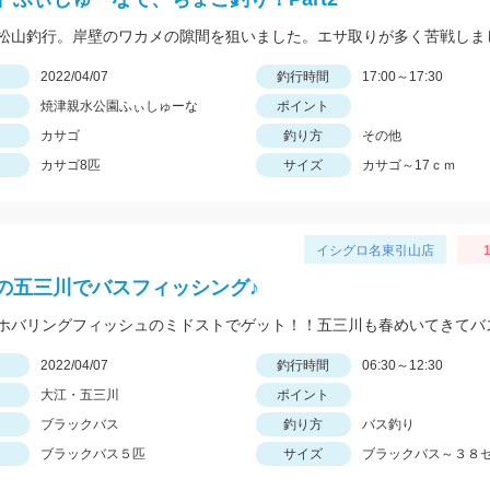
日
2022/04/07
釣行時間
17:00～17:30
焼津親水公園ふぃしゅーな
ポイント
カサゴ
釣り方
その他
カサゴ8匹
サイズ
カサゴ～17ｃｍ
イシグロ名東引山店
1
の五三川でバスフィッシング♪
日
2022/04/07
釣行時間
06:30～12:30
大江・五三川
ポイント
ブラックバス
釣り方
バス釣り
ブラックバス５匹
サイズ
ブラックバス～３８