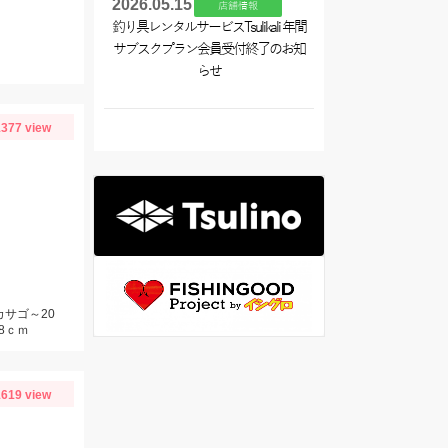
2026.05.15
店舗情報
釣り具レンタルサービスTsulikali 年間
サブスクプラン会員受付終了のお知
らせ
377 view
カサゴ～20
8ｃｍ
619 view