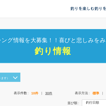
釣りを楽しむ
釣り
シング情報を大募集！！喜びと悲しみをみ
釣り情報
きます）
表示件数
表示方法
10件
30件
標準
並び順