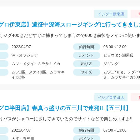
イシグロ伊東店
1
グロ伊東店】遠征中深海スロージギングに行ってきまし
くジグ400ｇだとすぐに捕まってしまうので600ｇ前後をメインに使い
日
2022/04/07
釣行時間
06:00～12:00
沖・オフショア
ポイント
ヒョウタン瀬周辺
ムツ・メダイ・ムラサキイカ
釣り方
ジギング
ムツ1匹、メダイ3匹、ムラサキ
サイズ
ムツ1.7ｋｇ、メダイ4.
イカ2杯
ｇ、ムラサキイカ500
イシグロ半田店
グロ半田店】春真っ盛りの五三川で連発!!【五三川】
りバスがシャローにさしてきているのでサイトなどで楽しめますよ!!
日
2022/04/07
釣行時間
07:00～13:00
大江・五三川
ポイント