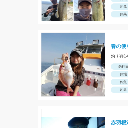
釣魚
釣果
春の便
釣り初心
釣行
釣場
釣魚
釣果
赤羽根