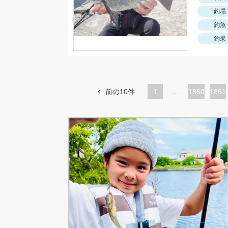
釣場
釣魚
釣果
前の10件
1
…
ペ
1860
ペ
1861
ー
ー
ジ
ジ