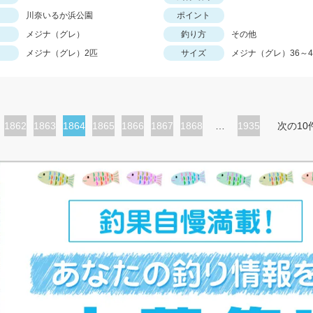
川奈いるか浜公園
ポイント
メジナ（グレ）
釣り方
その他
メジナ（グレ）2匹
サイズ
メジナ（グレ）36～4
ペ
1862
ペ
1863
カ
1864
ペ
1865
ペ
1866
ペ
1867
ペ
1868
…
1935
次の10
ー
ー
レ
ー
ー
ー
ー
ジ
ジ
ン
ジ
ジ
ジ
ジ
ト
ペ
ー
ジ