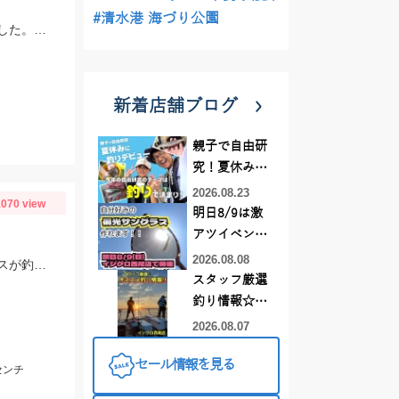
#清水港 海づり公園
スタッフ松山釣行。岸壁のワカメの隙間を狙いました。エサ取りが多く苦戦しました。エサはオキアミL。
新着店舗ブログ
親子で自由研
究！夏休みに
釣りデビュー
2026.08.23
070 view
明日8/9は激
アツイベント
日！！！～オ
2026.08.08
スーパーホバリングフィッシュのミドストでゲット！！五三川も春めいてきてバスが釣れるようになってきました！！
ーダー偏光グ
スタッフ厳選
ラス受注会～
釣り情報☆彡
連休は何釣り
2026.08.07
に行こう
セール情報を見る
♪【イシグロ
センチ
西尾店】