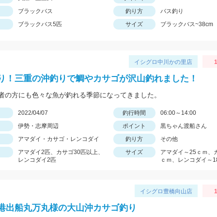
ブラックバス
釣り方
バス釣り
ブラックバス5匹
サイズ
ブラックバス~38cm
イシグロ中川かの里店
1
り！三重の沖釣りで鯛やカサゴが沢山釣れました！
者の方にも色々な魚が釣れる季節になってきました。
日
2022/04/07
釣行時間
06:00～14:00
伊勢・志摩周辺
ポイント
黒ちゃん渡船さん
アマダイ・カサゴ・レンコダイ
釣り方
その他
アマダイ2匹、カサゴ30匹以上、
サイズ
アマダイ～25ｃｍ、
レンコダイ2匹
ｃｍ、レンコダイ～1
イシグロ豊橋向山店
1
港出船丸万丸様の大山沖カサゴ釣り