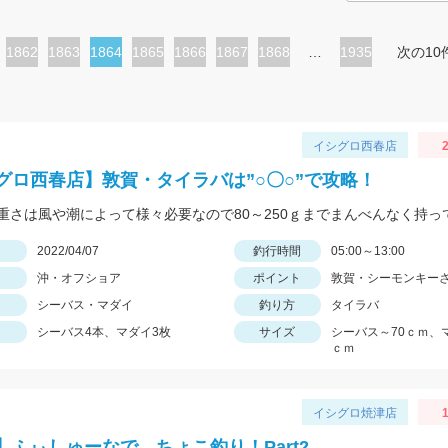
ペ
1862
ペ
1863
カ
1864
ペ
1865
ペ
1866
ペ
1867
ペ
1868
…
1935
次の10
ー
ー
レ
ー
ー
ー
ー
ジ
ジ
ン
ジ
ジ
ジ
ジ
ト
イシグロ西春店
2
ペ
グロ西春店】敦賀・タイラバは”○〇○”で攻略！
ー
ジ
日
2022/04/07
釣行時間
05:00～13:00
沖・オフショア
ポイント
敦賀・シーモンキー
シーバス・マダイ
釣り方
タイラバ
シーバス4本、マダイ3枚
サイズ
シーバス～70ｃｍ、
ｃｍ
イシグロ焼津店
1
】ふぃしゅーなで、ちょこ釣り！Part2