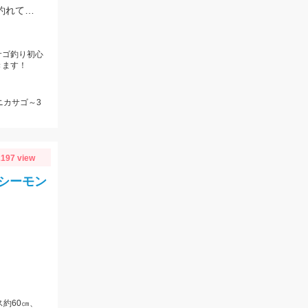
乗船料金￥10，000赤羽根赤羽根港出船丸万丸様・底物釣りでカサゴ＆鬼カサゴ釣れてます！！その他ハチカサゴやアマダイ等！
サゴ釣り初心
きます！
ニカサゴ～3
197 view
シーモン
ス約60㎝、