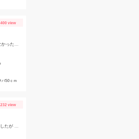
400 view
相良平田港の第二福徳丸さんにて。 シマアジは手返しが重要 ２～３分アタリがなかったら上げる。
沖
サバ50ｃｍ
232 view
前日同様、この日もウネリは残っていました。 釣り始めに４１㎝が沖目で釣れましたが 手前はリリースサイズが多かったです。