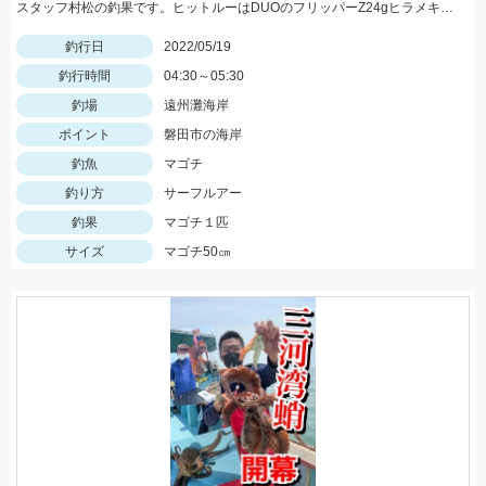
スタッフ村松の釣果です。ヒットルーはDUOのフリッパーZ24gヒラメキャンディ！
釣行日
2022/05/19
釣行時間
04:30～05:30
釣場
遠州灘海岸
ポイント
磐田市の海岸
釣魚
マゴチ
釣り方
サーフルアー
釣果
マゴチ１匹
サイズ
マゴチ50㎝