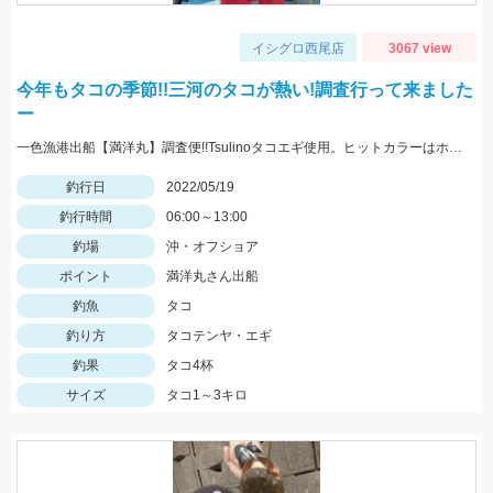
イシグロ西尾店
3067 view
今年もタコの季節!!三河のタコが熱い!調査行って来ました
ー
一色漁港出船【満洋丸】調査便!!Tsulinoタコエギ使用。ヒットカラーはホワイト・レッド
釣行日
2022/05/19
釣行時間
06:00～13:00
釣場
沖・オフショア
ポイント
満洋丸さん出船
釣魚
タコ
釣り方
タコテンヤ・エギ
釣果
タコ4杯
サイズ
タコ1～3キロ