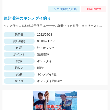
イシグロ浜松入野店
1040 view
遠州灘沖のキンメダイ釣り
キンメ仕掛１５本針19号使用 エサーサバ短冊・イカ短冊 オモリー２ｋｇ使用
釣行日
2022/05/18
釣行時間
06:00～11:30
釣場
沖・オフショア
ポイント
遠州灘沖
釣魚
キンメダイ
釣り方
船釣り
釣果
キンメダイ1匹
サイズ
キンメダイ約40cm