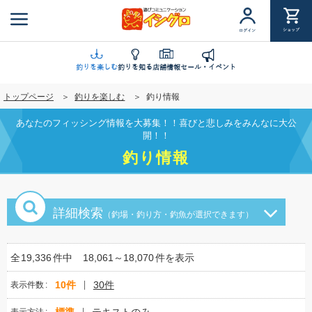
メ
イ
ショップ
ログイン
ン
コ
ン
釣りを楽しむ
釣りを知る
店舗情報
セール・イベント
テ
トップページ
釣りを楽しむ
釣り情報
ン
ツ
あなたのフィッシング情報を大募集！！喜びと悲しみをみんなに大公
に
開！！
移
釣り情報
動
詳細検索
（釣場・釣り方・釣魚が選択できます）
全
19,336
件中
18,061～18,070
件を表示
10件
30件
表示件数