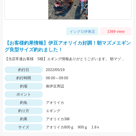
イシグロ伊東店
1369 view
【お客様釣果情報】伊豆アオリイカ好調！朝マズメエギン
グ良型サイズ釣れました！
【当店常連お客様 S様】エギング情報ありがとうございます。 朝マヅメの時間帯３杯立て続けに、1.8㌔・800ｇ・900ｇが釣れました！ 1.8㌔のヒットエギは【エギ王Ｋ3.5号 黒潮ＳＰ マッスルファイト】
釣行日
2022/05/19
釣行時間
06:00～09:00
釣場
南伊豆周辺
ポイント
釣魚
アオリイカ
釣り方
エギング
釣果
アオリイカ3杯
サイズ
アオリイカ800ｇ 900ｇ 1.8ｋ