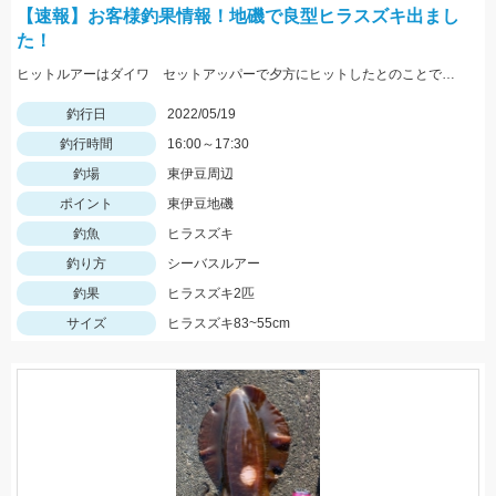
【速報】お客様釣果情報！地磯で良型ヒラスズキ出まし
た！
ヒットルアーはダイワ セットアッパーで夕方にヒットしたとのことです。83ｃｍ5ｋｇのナイスサイズでした！情報提供ありがとうございます！
釣行日
2022/05/19
釣行時間
16:00～17:30
釣場
東伊豆周辺
ポイント
東伊豆地磯
釣魚
ヒラスズキ
釣り方
シーバスルアー
釣果
ヒラスズキ2匹
サイズ
ヒラスズキ83~55cm