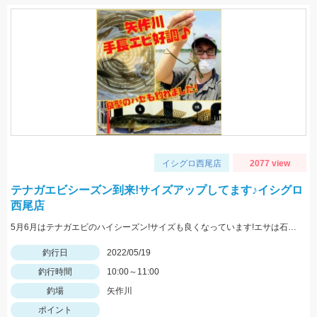
イシグロ西尾店
2077 view
テナガエビシーズン到来!サイズアップしてます♪イシグロ
西尾店
5月6月はテナガエビのハイシーズン!サイズも良くなっています!エサは石ゴカイで、小さく切ると針掛かりアップします!
釣行日
2022/05/19
釣行時間
10:00～11:00
釣場
矢作川
ポイント