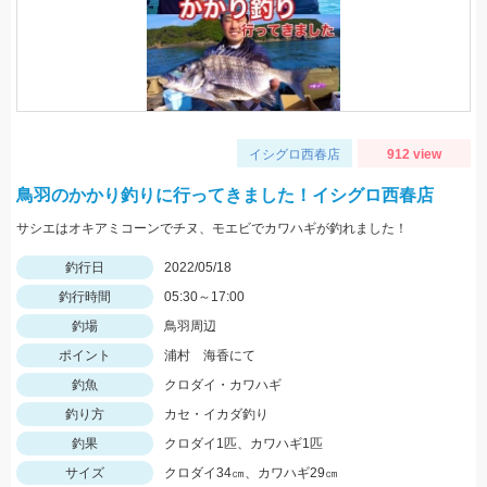
イシグロ西春店
912 view
鳥羽のかかり釣りに行ってきました！イシグロ西春店
サシエはオキアミコーンでチヌ、モエビでカワハギが釣れました！
釣行日
2022/05/18
釣行時間
05:30～17:00
釣場
鳥羽周辺
ポイント
浦村 海香にて
釣魚
クロダイ・カワハギ
釣り方
カセ・イカダ釣り
釣果
クロダイ1匹、カワハギ1匹
サイズ
クロダイ34㎝、カワハギ29㎝