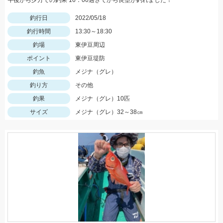
午後から夕方での釣果 16：00過ぎてから良型が釣れました！
釣行日
2022/05/18
釣行時間
13:30～18:30
釣場
東伊豆周辺
ポイント
東伊豆堤防
釣魚
メジナ（グレ）
釣り方
その他
釣果
メジナ（グレ）10匹
サイズ
メジナ（グレ）32～38㎝