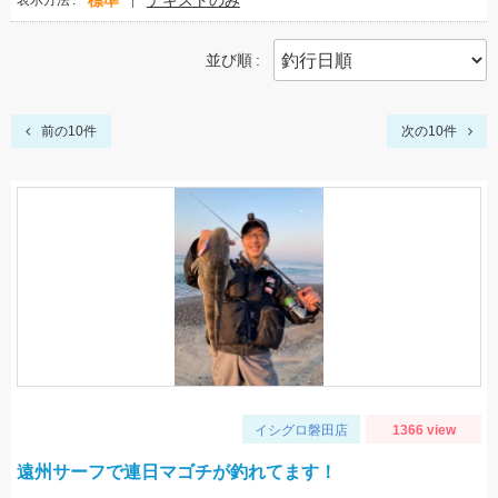
標準
テキストのみ
表示方法
並び順
前の10件
次の10件
イシグロ磐田店
1366 view
遠州サーフで連日マゴチが釣れてます！