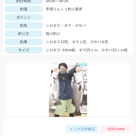
釣行時間
04:00～08:30
釣場
常滑りんくう釣り護岸
ポイント
釣魚
シロギス・ギマ・小サバ
釣り方
投げ釣り
釣果
シロギス12匹、ギマ１匹、小サバ６匹
サイズ
シロギス~10cm程、ギマ25ｃｍ、小サバ15ｃｍ程
イシグロ伊東店
1034 view