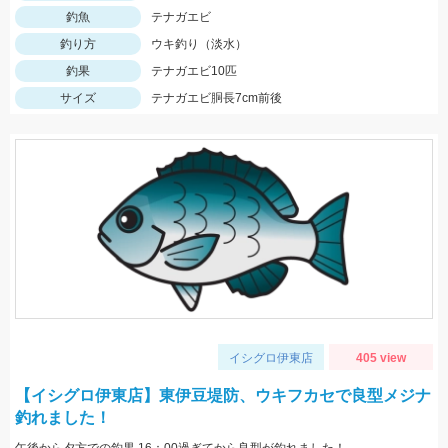
釣魚
テナガエビ
釣り方
ウキ釣り（淡水）
釣果
テナガエビ10匹
サイズ
テナガエビ胴長7cm前後
イシグロ伊東店
405 view
【イシグロ伊東店】東伊豆堤防、ウキフカセで良型メジナ
釣れました！