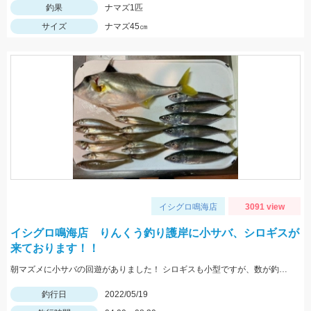
釣果
ナマズ1匹
サイズ
ナマズ45㎝
イシグロ鳴海店
3091 view
イシグロ鳴海店 りんくう釣り護岸に小サバ、シロギスが
来ております！！
朝マズメに小サバの回遊がありました！ シロギスも小型ですが、数が釣れていますよ！
釣行日
2022/05/19