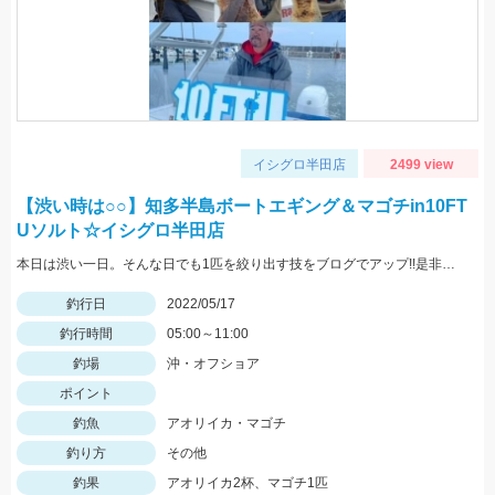
イシグロ半田店
2499 view
【渋い時は○○】知多半島ボートエギング＆マゴチin10FT
Uソルト☆イシグロ半田店
本日は渋い一日。そんな日でも1匹を絞り出す技をブログでアップ!!是非ご覧ください。
釣行日
2022/05/17
釣行時間
05:00～11:00
釣場
沖・オフショア
ポイント
釣魚
アオリイカ・マゴチ
釣り方
その他
釣果
アオリイカ2杯、マゴチ1匹