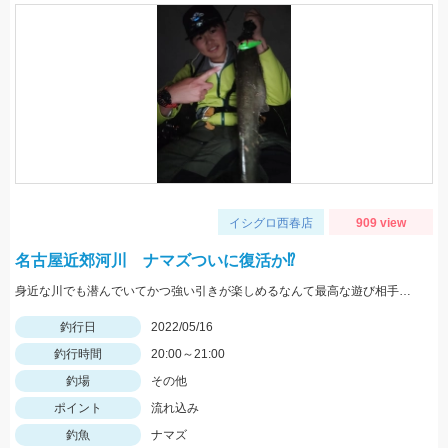
イシグロ西春店
909 view
名古屋近郊河川 ナマズついに復活か⁉
身近な川でも潜んでいてかつ強い引きが楽しめるなんて最高な遊び相手です！
釣行日
2022/05/16
釣行時間
20:00～21:00
釣場
その他
ポイント
流れ込み
釣魚
ナマズ