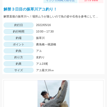
イシグロ岡崎大樹寺店
1779 view
解禁３日目の振草川アユ釣り！
解禁直後の振草川へ！場所ムラが激しいので魚の姿や石色を参考にして入川しましょう。大樹寺店スタッフ岩崎釣行
釣行日
2022/05/16
釣行時間
10:00～17:30
釣場
振草川
ポイント
農免橋～桃源橋
釣魚
アユ
釣り方
友釣り
釣果
アユ19尾
サイズ
アユ最大16㎝