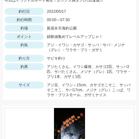
今日はイワシトルネード発生！ボックス満タン♪八目達成☆
釣行日
2022/05/17
釣行時間
00:00～07:30
釣場
新居弁天海釣公園
ポイント
経験値集めてレベルアップじゃ！
釣魚
アジ・イワシ・カサゴ・サッパ・サバ・メジナ
（グレ）・ワラサ・ブリ・ガザミ
釣り方
サビキ釣り
釣果
アジたくさん、イワシ爆発、カサゴ2匹、サッパ2
匹、サバたくさん、メジナ（グレ）1匹、ワラサ・
ブリ1本、ガザミ1匹
サイズ
アジ豆、イワシ～15cm、カサゴそこそこ、サッパ
そこそこ、サバ17cm、メジナ（グレ）こっぱ、ワ
ラサ・ブリスモール、ガザミナイス