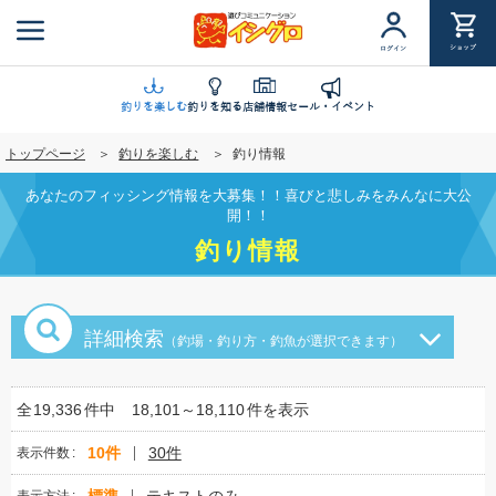
メ
イ
ショップ
ログイン
ン
コ
ン
釣りを楽しむ
釣りを知る
店舗情報
セール・イベント
テ
トップページ
釣りを楽しむ
釣り情報
ン
ツ
あなたのフィッシング情報を大募集！！喜びと悲しみをみんなに大公
に
開！！
移
釣り情報
動
詳細検索
（釣場・釣り方・釣魚が選択できます）
全
19,336
件中
18,101～18,110
件を表示
10件
30件
表示件数