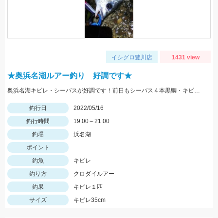
イシグロ豊川店
1431 view
★奥浜名湖ルアー釣り 好調です★
奥浜名湖キビレ・シーバスが好調です！前日もシーバス４本黒鯛・キビレ２本と釣果がありました！
釣行日
2022/05/16
釣行時間
19:00～21:00
釣場
浜名湖
ポイント
釣魚
キビレ
釣り方
クロダイルアー
釣果
キビレ１匹
サイズ
キビレ35cm