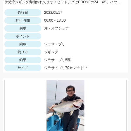
伊勢湾ジギング青物釣れてます！ヒットジグはCBONEのZ4・XS、ハヤブサのスイッチなどなど！
釣行日
2022/05/17
釣行時間
06:00～13:00
釣場
沖・オフショア
ポイント
釣魚
ワラサ・ブリ
釣り方
ジギング
釣果
ワラサ・ブリ5匹
サイズ
ワラサ・ブリ70センチまで