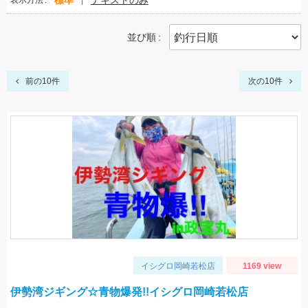
標準
テキストのみ
表示方法
並び順
前の10件
次の10件
イシグロ岡崎若松店
1169 view
伊勢湾ジギング☆青物爆発!!イシグロ岡崎若松店