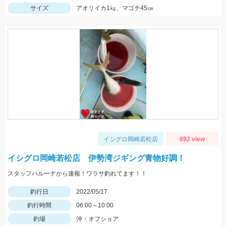
サイズ
アオリイカ1㎏、マゴチ45㎝
イシグロ岡崎若松店
892 view
イシグロ岡崎若松店 伊勢湾ジギング青物好調！
スタッフハルーナから速報！ワラサ釣れてます！！
釣行日
2022/05/17
釣行時間
06:00～10:00
釣場
沖・オフショア