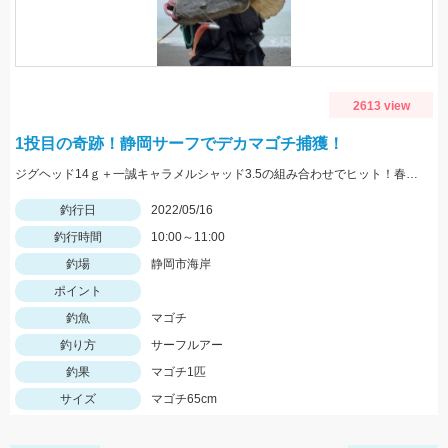
2613 view
1投目の奇跡！静岡サーフでデカマゴチ捕獲！
ジグヘッド14ｇ＋一誠キャラメルシャッド3.5の組み合わせでヒット！春の駿河湾サーフはマゴチ、ヒラメ、マダイ、青物など魚種が超豊富！
釣行日
2022/05/16
釣行時間
10:00～11:00
釣場
静岡市海岸
ポイント
釣魚
マゴチ
釣り方
サーフルアー
釣果
マゴチ1匹
サイズ
マゴチ65cm