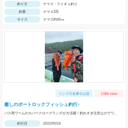
釣り方
ナマズ・ライギョ釣り
釣果
ナマズ2匹
サイズ
ナマズ約50㎝
イシグロ名東引山店
1386 view
癒しのボートロックフィッシュ釣行♪
バス用ワームのカバークローグランデが大活躍！釣れすぎ注意なのでワームは沢山用意してくださいネ
釣行日
2022/05/16