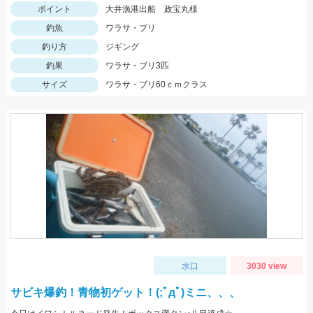
ポイント
大井漁港出船 政宝丸様
釣魚
ワラサ・ブリ
釣り方
ジギング
釣果
ワラサ・ブリ3匹
サイズ
ワラサ・ブリ60ｃｍクラス
水口
3030 view
サビキ爆釣！青物初ゲット！(;ﾟдﾟ)ミニ、、、