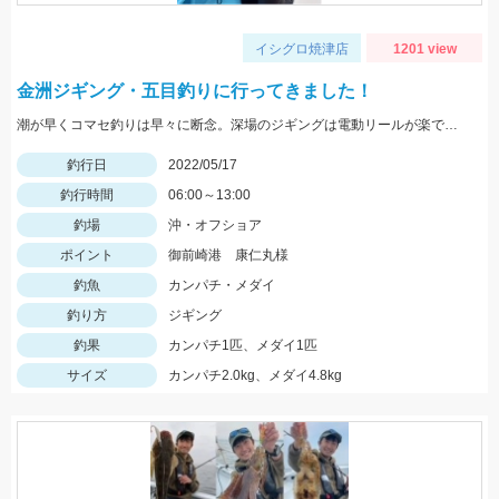
イシグロ焼津店
1201 view
金洲ジギング・五目釣りに行ってきました！
潮が早くコマセ釣りは早々に断念。深場のジギングは電動リールが楽でした。
釣行日
2022/05/17
釣行時間
06:00～13:00
釣場
沖・オフショア
ポイント
御前崎港 康仁丸様
釣魚
カンパチ・メダイ
釣り方
ジギング
釣果
カンパチ1匹、メダイ1匹
サイズ
カンパチ2.0kg、メダイ4.8kg