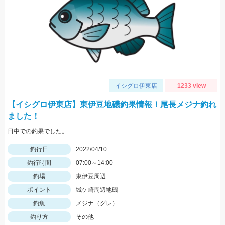
イシグロ伊東店
1233 view
【イシグロ伊東店】東伊豆地磯釣果情報！尾長メジナ釣れ
ました！
日中での釣果でした。
釣行日
2022/04/10
釣行時間
07:00～14:00
釣場
東伊豆周辺
ポイント
城ケ崎周辺地磯
釣魚
メジナ（グレ）
釣り方
その他