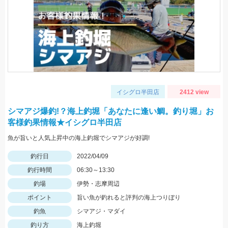
イシグロ半田店
2412 view
シマアジ爆釣!？海上釣堀「あなたに逢い鯛。釣り堀」お
客様釣果情報★イシグロ半田店
魚が旨いと人気上昇中の海上釣堀でシマアジが好調!
釣行日
2022/04/09
釣行時間
06:30～13:30
釣場
伊勢・志摩周辺
ポイント
旨い魚が釣れると評判の海上つりぼり
釣魚
シマアジ・マダイ
釣り方
海上釣堀