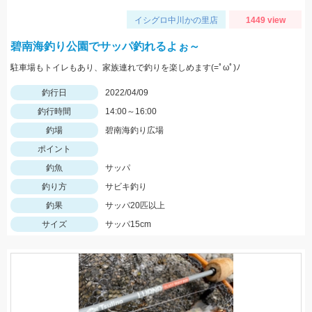
イシグロ中川かの里店
1449 view
碧南海釣り公園でサッパ釣れるよぉ～
駐車場もトイレもあり、家族連れで釣りを楽しめます(=ﾟωﾟ)ﾉ
釣行日
2022/04/09
釣行時間
14:00～16:00
釣場
碧南海釣り広場
ポイント
釣魚
サッパ
釣り方
サビキ釣り
釣果
サッパ20匹以上
サイズ
サッパ15cm