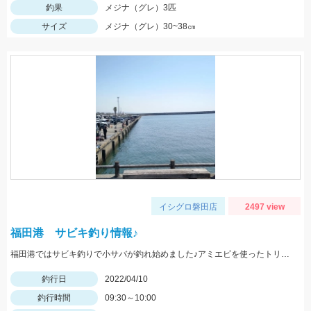
釣果
メジナ（グレ）3匹
サイズ
メジナ（グレ）30~38㎝
イシグロ磐田店
2497 view
福田港 サビキ釣り情報♪
福田港ではサビキ釣りで小サバが釣れ始めました♪アミエビを使ったトリック釣り、釣れていた方で２０匹程の釣果でした。
釣行日
2022/04/10
釣行時間
09:30～10:00