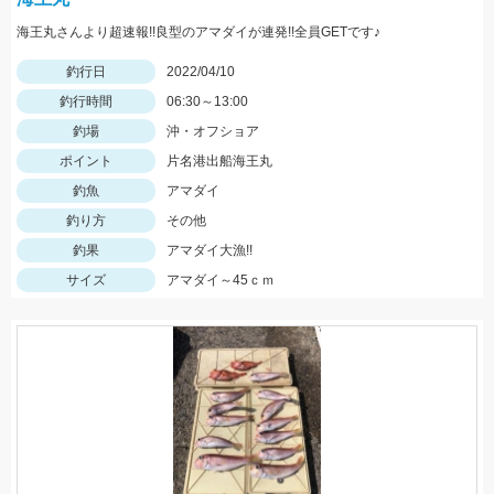
海王丸さんより超速報!!良型のアマダイが連発!!全員GETです♪
釣行日
2022/04/10
釣行時間
06:30～13:00
釣場
沖・オフショア
ポイント
片名港出船海王丸
釣魚
アマダイ
釣り方
その他
釣果
アマダイ大漁!!
サイズ
アマダイ～45ｃｍ