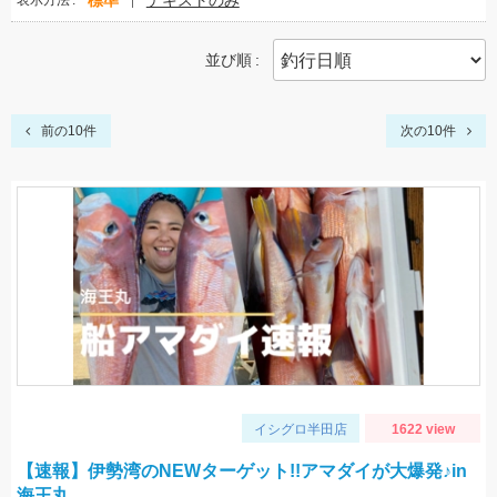
標準
テキストのみ
表示方法
並び順
前の10件
次の10件
イシグロ半田店
1622 view
【速報】伊勢湾のNEWターゲット!!アマダイが大爆発♪in
海王丸