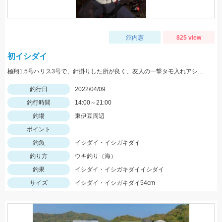
舘内憲
825 view
初イシダイ
極翔1.5号ハリス3号で、針掛りした所が良く、友人の一撃タモ入れアシストがあったのでラッキーでした。
釣行日
2022/04/09
釣行時間
14:00～21:00
釣場
東伊豆周辺
ポイント
釣魚
イシダイ・イシガキダイ
釣り方
ウキ釣り（海）
釣果
イシダイ・イシガキダイイシダイ
サイズ
イシダイ・イシガキダイ54cm