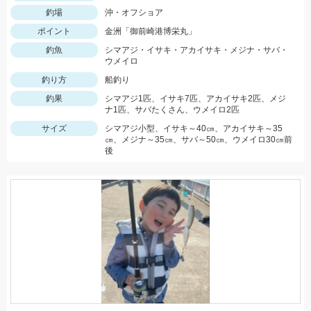
釣場
沖・オフショア
ポイント
金洲「御前崎港博栄丸」
釣魚
シマアジ・イサキ・アカイサキ・メジナ・サバ・
ウメイロ
釣り方
船釣り
釣果
シマアジ1匹、イサキ7匹、アカイサキ2匹、メジ
ナ1匹、サバたくさん、ウメイロ2匹
サイズ
シマアジ小型、イサキ～40㎝、アカイサキ～35
㎝、メジナ～35㎝、サバ～50㎝、ウメイロ30㎝前
後