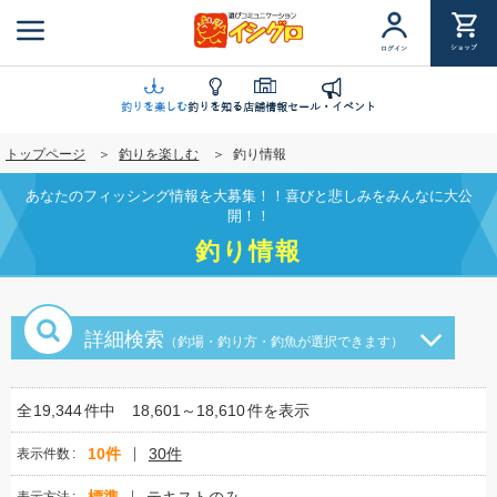
メ
イ
ショップ
ログイン
ン
コ
ン
釣りを楽しむ
釣りを知る
店舗情報
セール・イベント
テ
トップページ
釣りを楽しむ
釣り情報
ン
ツ
あなたのフィッシング情報を大募集！！喜びと悲しみをみんなに大公
に
開！！
移
釣り情報
動
詳細検索
（釣場・釣り方・釣魚が選択できます）
全
19,344
件中
18,601～18,610
件を表示
10件
30件
表示件数