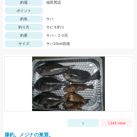
釣場
福田周辺
ポイント
釣魚
サバ
釣り方
サビキ釣り
釣果
サバ～２０匹
サイズ
サバ10cm前後
y
1343 view
爆釣。メジナの巣窟。