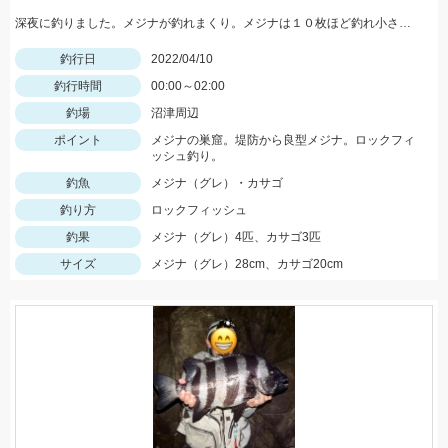
深夜に釣りました。メジナが釣れまくり。メジナは１０枚ほど釣れ小さいサイズはリリース。場所は伊豆半島です。
釣行日
2022/04/10
釣行時間
00:00～02:00
釣場
沼津周辺
ポイント
メジナの巣窟。堤防から良型メジナ。ロックフィ
ッシュ釣り。
釣魚
メジナ（グレ）・カサゴ
釣り方
ロックフィッシュ
釣果
メジナ（グレ）4匹、カサゴ3匹
サイズ
メジナ（グレ）28cm、カサゴ20cm