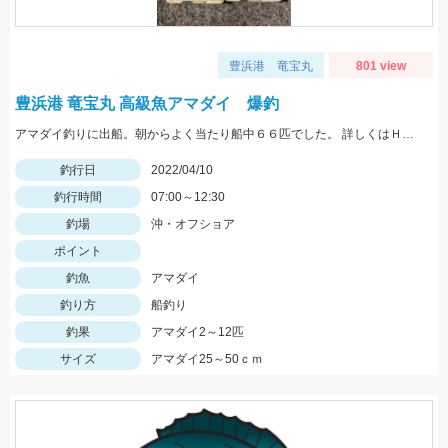
豊浜港 竜宝丸
801 view
豊浜港 竜宝丸 高級魚アマダイ 爆釣
アマダイ釣りに出船。朝からよく当たり船中６６匹でした。 詳しくはＨＰで。
釣行日
2022/04/10
釣行時間
07:00～12:30
釣場
沖・オフショア
ポイント
釣魚
アマダイ
釣り方
船釣り
釣果
アマダイ2～12匹
サイズ
アマダイ25～50ｃｍ