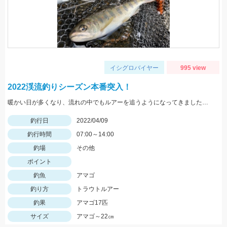
イシグロバイヤー
995 view
2022渓流釣りシーズン本番突入！
暖かい日が多くなり、流れの中でもルアーを追うようになってきました。4～5ｃｍのミノーでの釣果。
釣行日
2022/04/09
釣行時間
07:00～14:00
釣場
その他
ポイント
釣魚
アマゴ
釣り方
トラウトルアー
釣果
アマゴ17匹
サイズ
アマゴ～22㎝