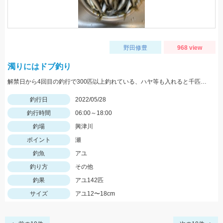
野田修豊
968 view
濁りにはドブ釣り
解禁日から4回目の釣行で300匹以上釣れている、ハヤ等も入れると千匹、手返し大変
釣行日
2022/05/28
釣行時間
06:00～18:00
釣場
興津川
ポイント
瀬
釣魚
アユ
釣り方
その他
釣果
アユ142匹
サイズ
アユ12〜18cm