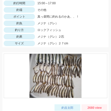
釣行時間
15:00～17:00
釣場
その他
ポイント
真っ昼間に釣れるのかあ、、！
釣魚
メジナ（グレ）
釣り方
ロックフィッシュ
釣果
メジナ（グレ）２匹
サイズ
メジナ（グレ）２７cm
釣吉太郎
2680 view