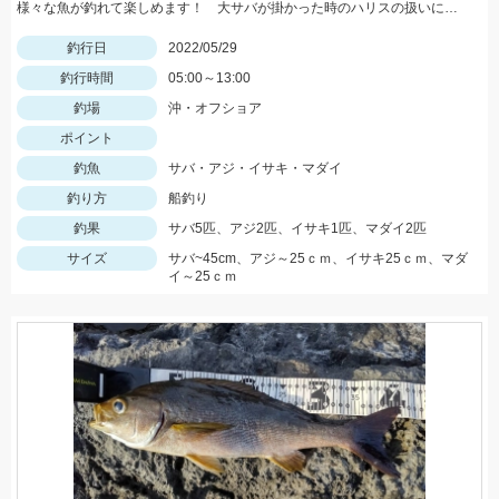
様々な魚が釣れて楽しめます！ 大サバが掛かった時のハリスの扱いにはご用心！
釣行日
2022/05/29
釣行時間
05:00～13:00
釣場
沖・オフショア
ポイント
釣魚
サバ・アジ・イサキ・マダイ
釣り方
船釣り
釣果
サバ5匹、アジ2匹、イサキ1匹、マダイ2匹
サイズ
サバ~45cm、アジ～25ｃｍ、イサキ25ｃｍ、マダ
イ～25ｃｍ