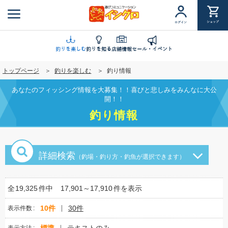
メ
イ
ショップ
ログイン
ン
コ
ン
釣りを楽しむ
釣りを知る
店舗情報
セール・イベント
テ
トップページ
釣りを楽しむ
釣り情報
ン
ツ
あなたのフィッシング情報を大募集！！喜びと悲しみをみんなに大公
に
開！！
移
釣り情報
動
詳細検索
（釣場・釣り方・釣魚が選択できます）
全
19,325
件中
17,901～17,910
件を表示
10件
30件
表示件数