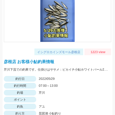
イシグロカインズモール彦根店
1223 view
彦根店 お客様小鮎釣果情報
芹川下流での釣果です。仕掛けはササメ：ピカイチ小鮎ホワイトパール2.5号がオススメです！
釣行日
2022/05/29
釣行時間
07:00～13:00
釣場
芹川
ポイント
釣魚
アユ
釣り方
琵琶湖 小鮎釣り