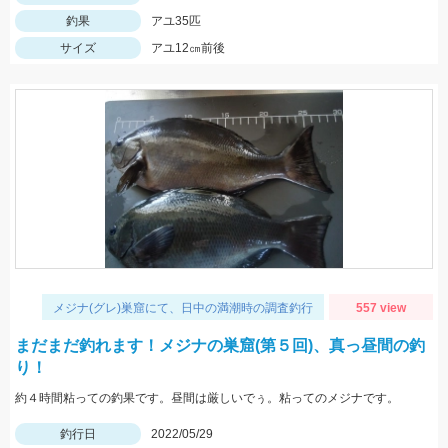
釣果
アユ35匹
サイズ
アユ12㎝前後
メジナ(グレ)巣窟にて、日中の満潮時の調査釣行
557 view
まだまだ釣れます！メジナの巣窟(第５回)、真っ昼間の釣
り！
約４時間粘っての釣果です。昼間は厳しいでぅ。粘ってのメジナです。
釣行日
2022/05/29