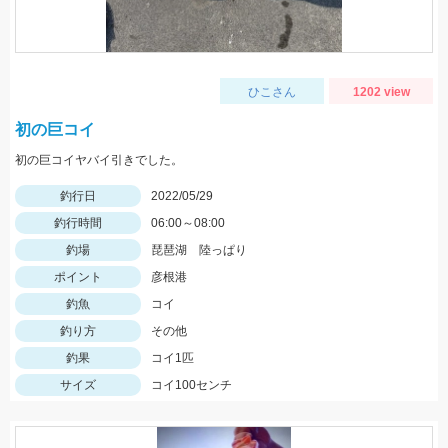
ひこさん
1202 view
初の巨コイ
初の巨コイヤバイ引きでした。
釣行日
2022/05/29
釣行時間
06:00～08:00
釣場
琵琶湖 陸っぱり
ポイント
彦根港
釣魚
コイ
釣り方
その他
釣果
コイ1匹
サイズ
コイ100センチ