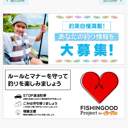
前の10件
次の10件