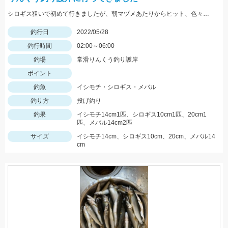
シロギス狙いで初めて行きましたが、朝マヅメあたりからヒット、色々釣れて楽しかったです。
釣行日
2022/05/28
釣行時間
02:00～06:00
釣場
常滑りんくう釣り護岸
ポイント
釣魚
イシモチ・シロギス・メバル
釣り方
投げ釣り
釣果
イシモチ14cm1匹、シロギス10cm1匹、20cm1
匹、メバル14cm2匹
サイズ
イシモチ14cm、シロギス10cm、20cm、メバル14
cm