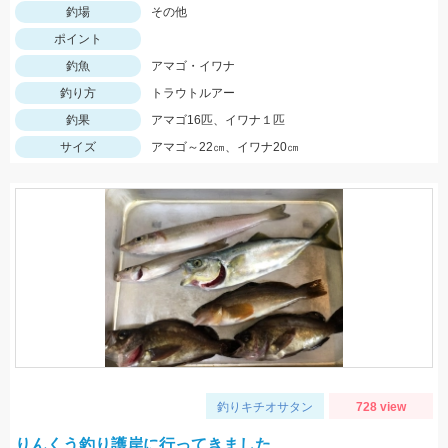
釣場
その他
ポイント
釣魚
アマゴ・イワナ
釣り方
トラウトルアー
釣果
アマゴ16匹、イワナ１匹
サイズ
アマゴ～22㎝、イワナ20㎝
釣りキチオサタン
728 view
りんくう釣り護岸に行ってきました