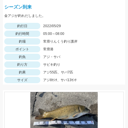
シーズン到来
金アジが釣れだしました。
釣行日
2022/05/29
釣行時間
05:00～08:00
釣場
常滑りんくう釣り護岸
ポイント
常滑港
釣魚
アジ・サバ
釣り方
サビキ釣り
釣果
アジ55匹、サバ7匹
サイズ
アジ8ｾﾝﾁ、サバ13ｾﾝﾁ