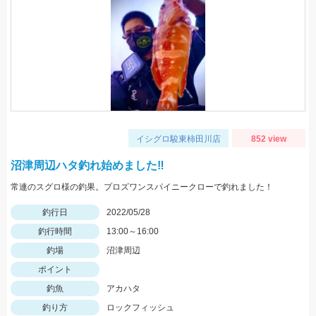
イシグロ駿東柿田川店
852 view
沼津周辺ハタ釣れ始めました‼
常連のスグロ様の釣果。プロズワンスパイニークローで釣れました！
釣行日
2022/05/28
釣行時間
13:00～16:00
釣場
沼津周辺
ポイント
釣魚
アカハタ
釣り方
ロックフィッシュ