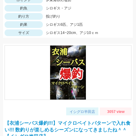
ポイント
伊東港赤灯堤防
釣魚
シロギス・アジ
釣り方
投げ釣り
釣果
シロギス6匹、アジ1匹
サイズ
シロギス14~20cm、アジ10ｃｍ
イシグロ半田店
3057 view
【衣浦シーバス爆釣!!!】マイクロベイトパターンで入れ食
い!!! 数釣りが楽しめるシーズンになってきましたね＾＾