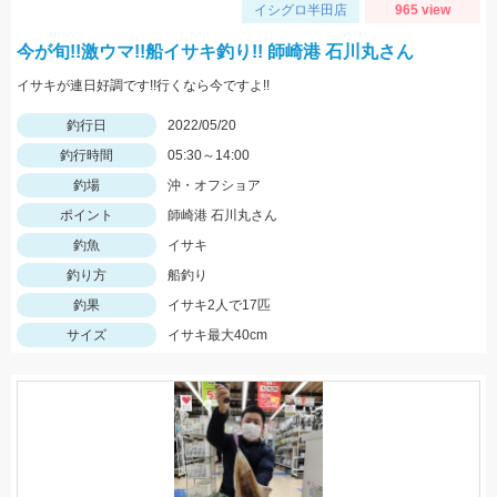
イシグロ半田店
965 view
今が旬!!激ウマ!!船イサキ釣り!! 師崎港 石川丸さん
イサキが連日好調です!!行くなら今ですよ!!
釣行日
2022/05/20
釣行時間
05:30～14:00
釣場
沖・オフショア
ポイント
師崎港 石川丸さん
釣魚
イサキ
釣り方
船釣り
釣果
イサキ2人で17匹
サイズ
イサキ最大40cm