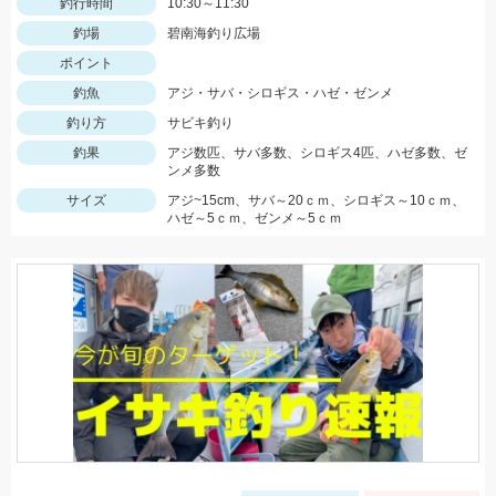
釣行時間
10:30～11:30
釣場
碧南海釣り広場
ポイント
釣魚
アジ・サバ・シロギス・ハゼ・ゼンメ
釣り方
サビキ釣り
釣果
アジ数匹、サバ多数、シロギス4匹、ハゼ多数、ゼ
ンメ多数
サイズ
アジ~15cm、サバ～20ｃｍ、シロギス～10ｃｍ、
ハゼ～5ｃｍ、ゼンメ～5ｃｍ