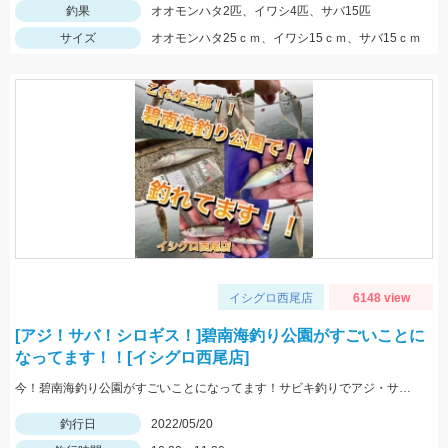
釣果
オオモンハタ2匹、イワシ4匹、サバ15匹
サイズ
オオモンハタ25ｃｍ、イワシ15ｃｍ、サバ15ｃｍ
イシグロ西尾店
6148 view
[アジ！サバ！シロギス！]碧南海釣り公園がすごいことに
なってます！！[イシグロ西尾店]
今！碧南海釣り公園がすごいことになってます！サビキ釣りでアジ・サバ・イワシ！ちょい投げでは20ｃｍ越えのシロギス・ハゼ・ゼンメが爆釣中！！
釣行日
2022/05/20