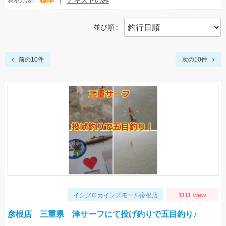
標準
テキストのみ
表示方法
並び順
前の10件
次の10件
イシグロカインズモール彦根店
1111 view
彦根店 三重県 津サーフにて投げ釣りで五目釣り♪