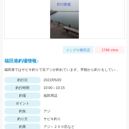
イシグロ磐田店
1786 view
福田港釣場情報♪
福田港ではサビキ釣りで豆アジが釣れています。早朝から釣りをしている方で２００匹以上釣っている方もいらっしゃいました。
釣行日
2022/05/20
釣行時間
10:00～10:15
釣場
福田周辺
ポイント
釣魚
アジ
釣り方
サビキ釣り
釣果
アジ～２００匹など