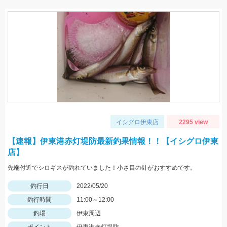
イシグロ伊東店
2295 view
【速報】伊東港赤灯堤防最新釣果情報！！【イシグロ伊東
店】
先端付近でシロギスが釣れていました！小さ目の針がおすすめです。
釣行日
2022/05/20
釣行時間
11:00～12:00
釣場
伊東周辺