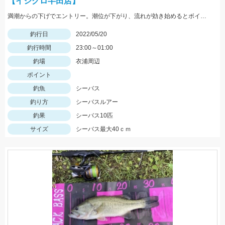
【イシグロ半田店】
満潮からの下げでエントリー。潮位が下がり、流れが効き始めるとボイル多数。小型ルアーでスローで巻くと効果的でした。
釣行日
2022/05/20
釣行時間
23:00～01:00
釣場
衣浦周辺
ポイント
釣魚
シーバス
釣り方
シーバスルアー
釣果
シーバス10匹
サイズ
シーバス最大40ｃｍ