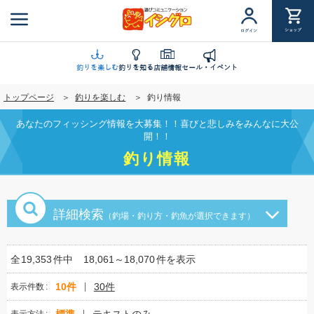
メ
イ
ショップ
ログイン
ン
コ
ン
釣りを楽しむ
釣りを知る
店舗情報
セール・イベント
テ
トップページ
釣りを楽しむ
釣り情報
ン
ツ
あなたのフィッシング情報を大募集！！喜びと悲しみをみんなに大公
に
開！！
移
釣り情報
動
詳細検索
（釣場・釣り方・釣魚が選択できます）
全
19,353
件中
18,061～18,070
件を表示
10件
30件
表示件数