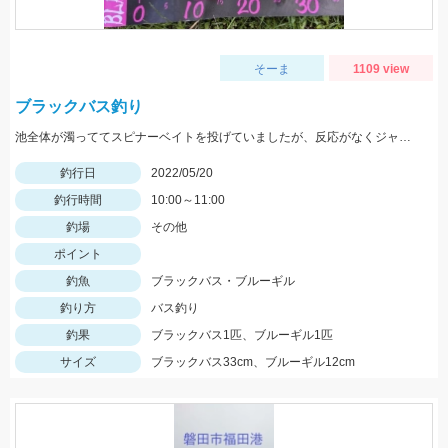
そーま
1109 view
ブラックバス釣り
池全体が濁っててスピナーベイトを投げていましたが、反応がなくジャッカルRVバグ1.5を投げると一投目でヒット！
釣行日
2022/05/20
釣行時間
10:00～11:00
釣場
その他
ポイント
釣魚
ブラックバス・ブルーギル
釣り方
バス釣り
釣果
ブラックバス1匹、ブルーギル1匹
サイズ
ブラックバス33cm、ブルーギル12cm