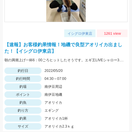
イシグロ伊東店
1261 view
【速報】お客様釣果情報！地磯で良型アオリイカ出まし
た！【イシグロ伊東店】
朝の満潮上げ一杯6：00ごろヒットしたそうです。エギ王LIVEシャロー3.5号ムラムラチェリーを使用。情報提供ありがとうございます！
釣行日
2022/05/20
釣行時間
04:30～07:00
釣場
南伊豆周辺
ポイント
南伊豆地磯
釣魚
アオリイカ
釣り方
エギング
釣果
アオリイカ1杯
サイズ
アオリイカ2.3ｋｇ