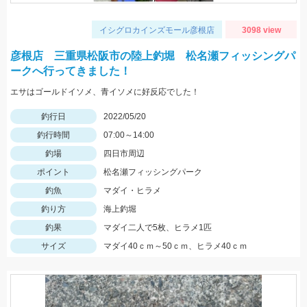
イシグロカインズモール彦根店
3098 view
彦根店 三重県松阪市の陸上釣堀 松名瀬フィッシングパ
ークへ行ってきました！
エサはゴールドイソメ、青イソメに好反応でした！
釣行日
2022/05/20
釣行時間
07:00～14:00
釣場
四日市周辺
ポイント
松名瀬フィッシングパーク
釣魚
マダイ・ヒラメ
釣り方
海上釣堀
釣果
マダイ二人で5枚、ヒラメ1匹
サイズ
マダイ40ｃｍ～50ｃｍ、ヒラメ40ｃｍ