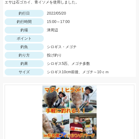
エサは石ゴカイ、青イソメを使用しました。
釣行日
2022/05/20
釣行時間
15:00～17:00
釣場
津周辺
ポイント
釣魚
シロギス・メゴチ
釣り方
投げ釣り
釣果
シロギス5匹、メゴチ多数
サイズ
シロギス10cm前後、メゴチ～10ｃｍ