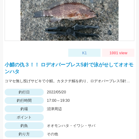
K1
1001 view
小鯖の仇３！！ ロデオバーブレスS針で泳がせしてオオモ
ンハタ
コマセ無し投げサビキで小鯖。カタクチ鰯を釣り、ロデオバーブレスS針で泳がせしてオオモンハタ２匹ゲット。
釣行日
2022/05/20
釣行時間
17:00～19:30
釣場
沼津周辺
ポイント
釣魚
オオモンハタ・イワシ・サバ
釣り方
その他