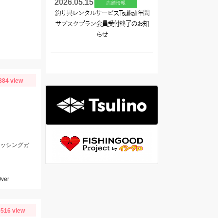
2026.05.15
店舗情報
釣り具レンタルサービスTsulikali 年間
サブスクプラン会員受付終了のお知
らせ
884 view
ィッシングガ
er
516 view