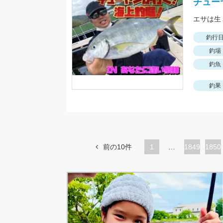
チュー
エサは生
釣行
釣場
釣魚
釣果
前の10件
1
…
ペ
1849
ペ
1850
ー
ー
ジ
ジ