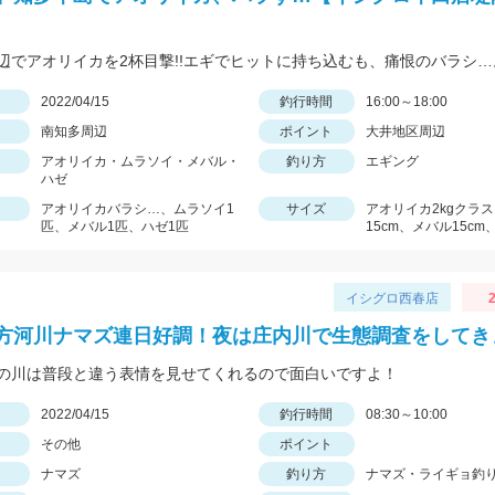
日
2022/04/15
釣行時間
16:00～18:00
南知多周辺
ポイント
大井地区周辺
アオリイカ・ムラソイ・メバル・
釣り方
エギング
ハゼ
アオリイカバラシ…、ムラソイ1
サイズ
アオリイカ2kgクラ
匹、メバル1匹、ハゼ1匹
15cm、メバル15cm
イシグロ西春店
2
方河川ナマズ連日好調！夜は庄内川で生態調査をしてき
の川は普段と違う表情を見せてくれるので面白いですよ！
日
2022/04/15
釣行時間
08:30～10:00
その他
ポイント
ナマズ
釣り方
ナマズ・ライギョ釣