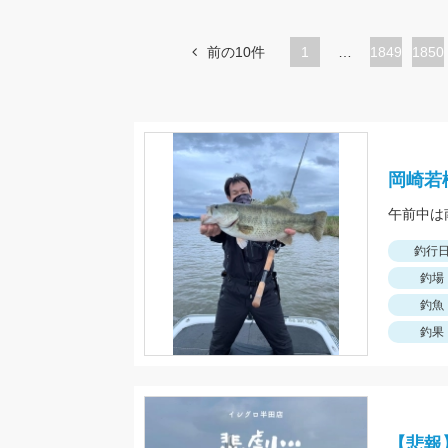
前の10件
1
…
ペ
1849
ペ
1850
ー
ー
ジ
ジ
岡崎若
釣行
釣場
釣魚
釣果
【悲報