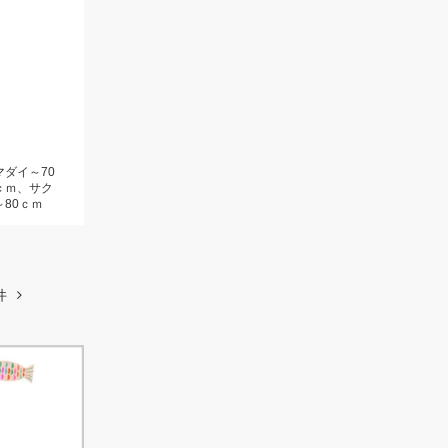
マダイ～70
ｃｍ、サク
80ｃｍ
件