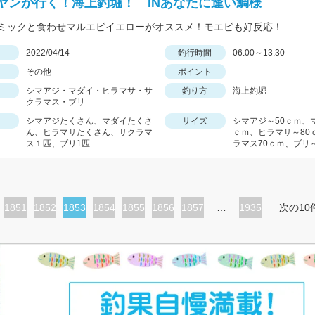
ヤンが行く！海上釣堀！ INあなたに逢い鯛様
ミックと食わせマルエビイエローがオススメ！モエビも好反応！
日
2022/04/14
釣行時間
06:00～13:30
その他
ポイント
シマアジ・マダイ・ヒラマサ・サ
釣り方
海上釣堀
クラマス・ブリ
シマアジたくさん、マダイたくさ
サイズ
シマアジ～50ｃｍ、
ん、ヒラマサたくさん、サクラマ
ｃｍ、ヒラマサ～80
ス１匹、ブリ1匹
ラマス70ｃｍ、ブリ～
ペ
1851
ペ
1852
カ
1853
ペ
1854
ペ
1855
ペ
1856
ペ
1857
…
1935
次の10
ー
ー
レ
ー
ー
ー
ー
ジ
ジ
ン
ジ
ジ
ジ
ジ
ト
ペ
ー