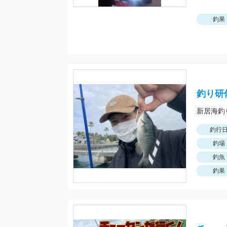
釣果
釣り研
釣行
釣場
釣魚
釣果