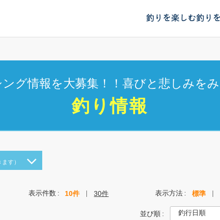
釣りを楽しむ
釣り
シング情報を大募集！！喜びと悲しみをみ
釣り情報
きます）
表示件数
表示方法
10件
30件
標準
並び順