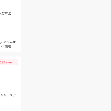
今日の碧南調査!サビキ釣りでマイワシが釣れています!サッパの群れに混じっていますよ～♪
ッパ15cm前
5cm前後
1180 view
、リリースデ