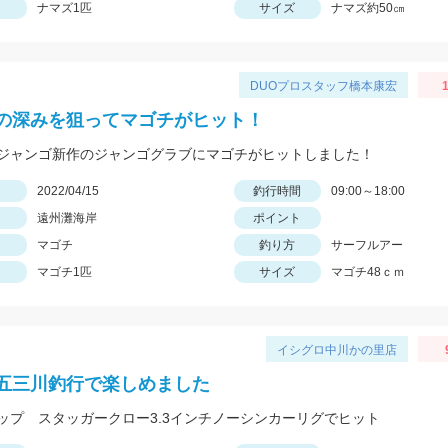
ナマズ1匹
サイズ
ナマズ約50㎝
DUOプロスタッフ橋本康宏
1
の深みを狙ってマゴチがヒット！
ジャンゴ新作のジャンゴグラブにマゴチがヒットしました！
日
2022/04/15
釣行時間
09:00～18:00
遠州灘海岸
ポイント
マゴチ
釣り方
サーフルアー
マゴチ1匹
サイズ
マゴチ48ｃｍ
イシグロ中川かの里店
五三川釣行で楽しめました
ップ スタッガークロー3.3インチノーシンカーリグでヒット