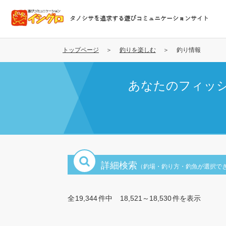
メ
イ
タノシサを追求する遊びコミュニケーションサイト
ン
コ
ン
トップページ
釣りを楽しむ
釣り情報
テ
ン
あなたのフィッ
ツ
に
移
動
詳細検索
（釣場・釣り方・釣魚が選択で
全
19,344
件中
18,521～18,530
件を表示