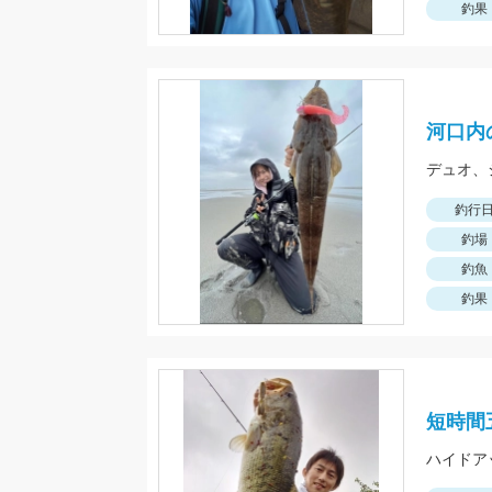
釣果
河口内
デュオ、
釣行
釣場
釣魚
釣果
短時間
ハイドア