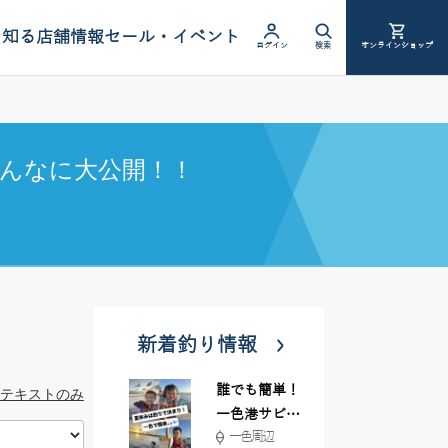
を知る
店舗情報
セール・イベント
ログイン
検索
オンラインショップ
んなに大公開！！
新着釣り情報
誰でも簡単！
テキストのみ
一色港サビキ
一色周辺
＆ちょい投げ