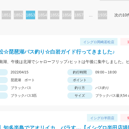
ペ
1851
ペ
1852
カ
1853
ペ
1854
ペ
1855
ペ
1856
ペ
1857
…
1935
次の10
ー
ー
レ
ー
ー
ー
ー
ジ
ジ
ン
ジ
ジ
ジ
ジ
ト
イシグロ岡崎若松店
1
ペ
松☆琵琶湖バス釣り☆白岩ガイド行ってきました♪
ー
ジ
日
2022/04/15
釣行時間
09:00～18:00
琵琶湖 ボート
ポイント
ブラックバス
釣り方
バス釣り
ブラックバス3匹
サイズ
ブラックバス最大54
イシグロ半田店
9
】知多半島でアオリイカ、バラす…【イシグロ半田店堤