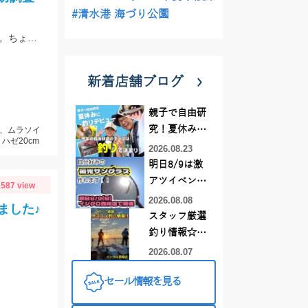
#清水港 海づり公園
南知多周辺でアオリイカを2杯目撃!!エギでヒットに持ち込むも、痛恨のバラシ…。ちょい投げではハゼの釣果も!!
新着店舗ブログ
親子で自由研
究！夏休みに
ス、ムラソイ
、ハゼ20cm
釣りデビュー
2026.08.23
明日8/9は激
アツイベント
587 view
日！！！～オ
2026.08.08
ました♪
ーダー偏光グ
スタッフ厳選
ラス受注会～
釣り情報☆彡
連休は何釣り
2026.08.07
に行こう
セール情報を見る
♪【イシグロ
り
西尾店】