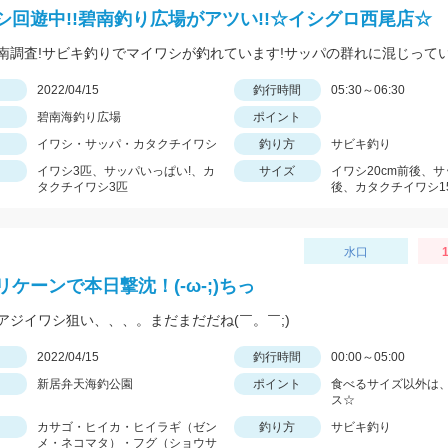
シ回遊中!!碧南釣り広場がアツい!!☆イシグロ西尾店☆
日
2022/04/15
釣行時間
05:30～06:30
碧南海釣り広場
ポイント
イワシ・サッパ・カタクチイワシ
釣り方
サビキ釣り
イワシ3匹、サッパいっぱい!、カ
サイズ
イワシ20cm前後、サ
タクチイワシ3匹
後、カタクチイワシ1
水口
ケーンで本日撃沈！(-ω-;)ちっ
アジイワシ狙い、、、。まだまだだね(￣。￣;)
日
2022/04/15
釣行時間
00:00～05:00
新居弁天海釣公園
ポイント
食べるサイズ以外は
ス☆
カサゴ・ヒイカ・ヒイラギ（ゼン
釣り方
サビキ釣り
メ・ネコマタ）・フグ（ショウサ