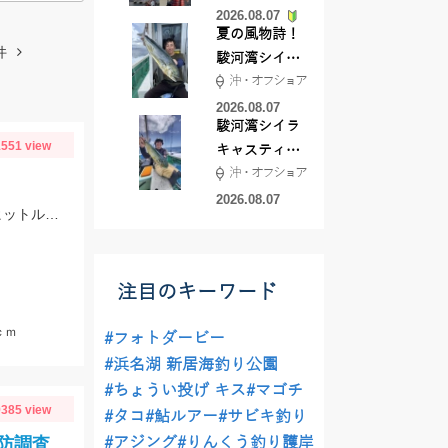
2026.08.07
夏の風物詩！
件
駿河湾シイラ
沖・オフショア
キャスティン
グ行ってきま
2026.08.07
駿河湾シイラ
した！！
551 view
キャスティン
沖・オフショア
グ行ってきま
した！
2026.08.07
午前中は南湖、午後は北湖でシャローフリップ♪ヒットは午後に集中しました。ヒットルアーは７ｇリーダーレスダウンショットとラバージグです！
注目のキーワード
ｃｍ
#フォトダービー
#浜名湖 新居海釣り公園
#ちょうい投げ キス
#マゴチ
385 view
#タコ
#鮎ルアー
#サビキ釣り
防調査
#アジング
#りんくう釣り護岸