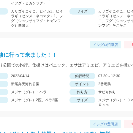
イフグ・ヒガンフグ）
カサゴそこそこ、ヒイカ1、ヒイ
サイズ
カサゴそこそこ、ヒ
ラギ（ゼンメ・ネコマタ）1、フ
イラギ（ゼンメ・ネ
グ（ショウサイフグ・ヒガンフ
ニ、フグ（ショウサ
グ）無限大
ンフグ）そこそこ
イシグロ沼津店
修に行って来ました！！
日
2022/04/14
釣行時間
07:30～12:30
新居弁天海釣公園
ポイント
2番堤防
メジナ（グレ）・ベラ
釣り方
サビキ釣り
メジナ（グレ）2匹、ベラ2匹
サイズ
メジナ（グレ）１０
０ｃｍ
イシグロ豊田店