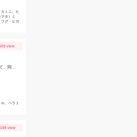
イカミニ、ヒ
コマタ）ミ
イフグ・ヒガ
509 view
新居海釣り公園での釣行。仕掛けはパニック、エサはアミエビ。アミエビを撒いて、同調させると良く釣れていた模様。
ｃｍ、ベラ１
1189 view