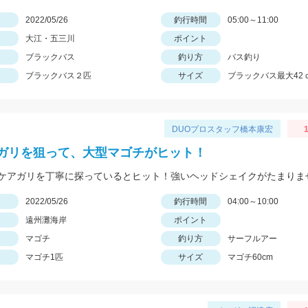
日
2022/05/26
釣行時間
05:00～11:00
大江・五三川
ポイント
ブラックバス
釣り方
バス釣り
ブラックバス２匹
サイズ
ブラックバス最大42
DUOプロスタッフ橋本康宏
1
ガリを狙って、大型マゴチがヒット！
ケアガリを丁寧に探っているとヒット！強いヘッドシェイクがたまりま
日
2022/05/26
釣行時間
04:00～10:00
遠州灘海岸
ポイント
マゴチ
釣り方
サーフルアー
マゴチ1匹
サイズ
マゴチ60cm