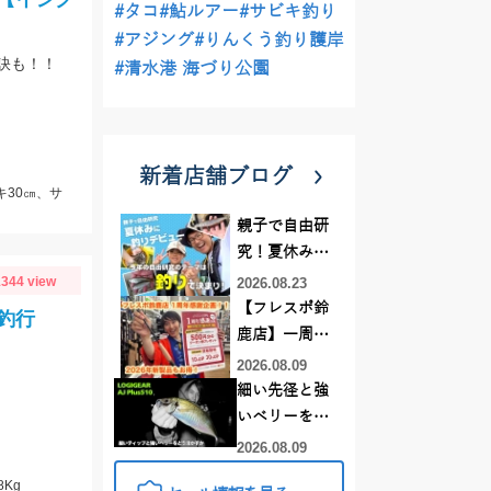
#タコ
#鮎ルアー
#サビキ釣り
#アジング
#りんくう釣り護岸
訣も！！
#清水港 海づり公園
新着店舗ブログ
キ30㎝、サ
親子で自由研
究！夏休みに
釣りデビュー
344 view
2026.08.23
【フレスポ鈴
釣行
鹿店】一周年
記念セール開
2026.08.09
催中！新製品
細い先径と強
ルアーロッド
いベリーをど
もお買い
う活かすか |
2026.08.09
得！！！
LOGIGEAR AJ
8Kg