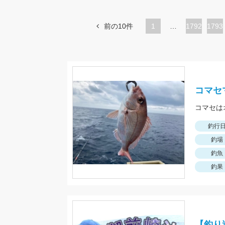
前の10件
1
…
ペ
1792
ペ
1793
ー
ー
ジ
ジ
コマセ
コマセは
釣行
釣場
釣魚
釣果
【釣り