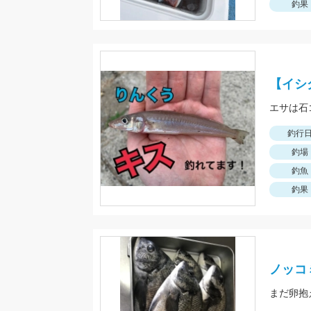
釣果
【イシ
エサは石
釣行
釣場
釣魚
釣果
ノッコ
まだ卵抱