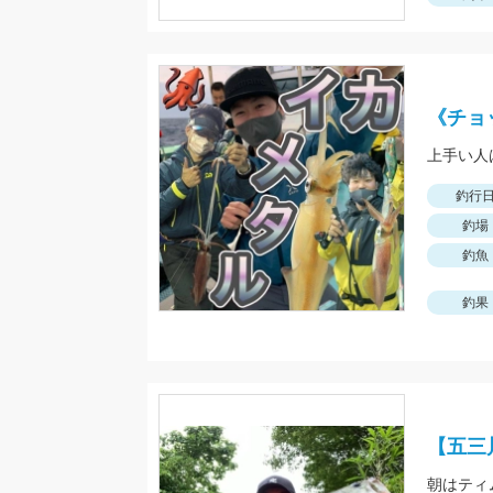
《チョ
釣行
釣場
釣魚
釣果
【五三