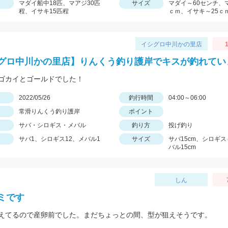
マダイ船中18匹、マアジ30匹
サイズ
マダイ～60センチ、
程、イサキ15匹程
ｃｍ、イサキ～25ｃ
イシグロ中川かの里店
1
グロ中川かの里店】りんくう釣り護岸でキスが釣れてい
ゴカイとゴールドでした！
日
2022/05/26
釣行時間
04:00～06:00
常滑りんくう釣り護岸
ポイント
サバ・シロギス・メバル
釣り方
投げ釣り
サバ1、シロギス12、メバル1
サイズ
サバ15cm、シロギス
バル15cm
しん
ミです
えてるので産卵前でした。まだちょっとの間、型が狙えそうです。