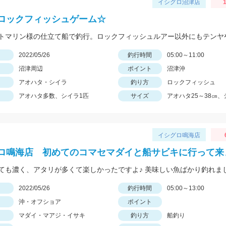
イシグロ沼津店
1
ロックフィッシュゲーム☆
日
2022/05/26
釣行時間
05:00～11:00
沼津周辺
ポイント
沼津沖
アオハタ・シイラ
釣り方
ロックフィッシュ
アオハタ多数、シイラ1匹
サイズ
アオハタ25～38㎝、
イシグロ鳴海店
ロ鳴海店 初めてのコマセマダイと船サビキに行って来
ても濃く、アタリが多くて楽しかったですよ♪ 美味しい魚ばかり釣れま
日
2022/05/26
釣行時間
05:00～13:00
沖・オフショア
ポイント
マダイ・マアジ・イサキ
釣り方
船釣り