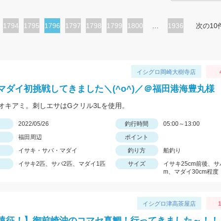
ペ
1794
ペ
1795
カ
1796
ペ
1797
ペ
1798
ペ
1799
ペ
1800
…
1936
次の10
ー
ー
レ
ー
ー
ー
ー
ジ
ジ
ン
ジ
ジ
ジ
ジ
ト
イシグロ岡崎大樹寺店
ペ
マダイ初挑戦してきました＼(^o^)／＠福田港海豊丸様
ー
オキアミ。刺しエサはGクリル3Lを使用。
ジ
日
2022/05/26
釣行時間
05:00～13:00
福田周辺
ポイント
イサキ・サバ・マダイ
釣り方
船釣り
イサキ2匹、サバ2匹、マダイ1匹
サイズ
イサキ25cm前後、サ
m、マダイ30cm程度
イシグロ津高茶屋店
1
遠征！】御前崎沖のコマセ真鯛！行ってきました～！！