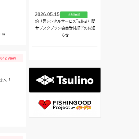
2026.05.15
店舗情報
釣り具レンタルサービスTsulikali 年間
サブスクプラン会員受付終了のお知
ｃｍ
らせ
042 view
せん！