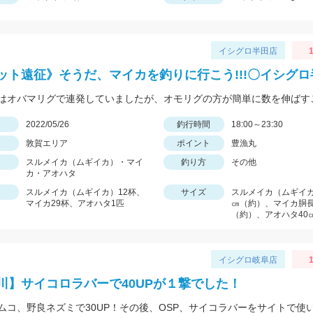
イシグロ半田店
1
ット遠征》そうだ、マイカを釣りに行こう!!!〇イシグ
日
2022/05/26
釣行時間
18:00～23:30
敦賀エリア
ポイント
豊漁丸
スルメイカ（ムギイカ）・マイ
釣り方
その他
カ・アオハタ
スルメイカ（ムギイカ）12杯、
サイズ
スルメイカ（ムギイカ
マイカ29杯、アオハタ1匹
㎝（約）、マイカ胴長
（約）、アオハタ40
イシグロ岐阜店
1
川】サイコロラバーで40UPが１撃でした！