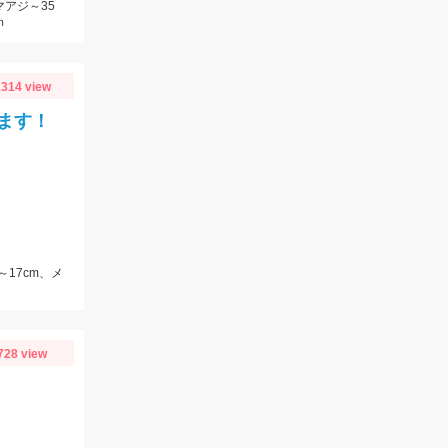
マアジ～35
ｍ
314 view
ます！
～17cm、メ
728 view