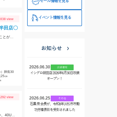
セール情報を見る
プラス510の
特徴と考え方
イベント情報を見る
038 view
ロ半田店〇
上手い人はオバマリグで連発していましたが、オモリグの方が簡単に数を伸ばすことが出来ました!! オモリグ×スイスイドロッパーが大当たり!!
お知らせ
2026.06.30
店舗情報
）胴長30
イシグロ磐田店 2026年6月30日改装
25㎝
オープン！
㎝
292 view
2026.06.25
その他
石黒 衆 会長が、令和8年浜松市市勢
功労者表彰を受彰されました
朝はティムコ、野良ネズミで30UP！その後、OSP、サイコラバーをサイトで使い、40UPをGETしました！