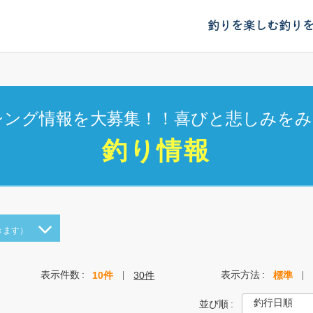
釣りを楽しむ
釣り
シング情報を大募集！！喜びと悲しみをみ
釣り情報
きます）
表示件数
表示方法
10件
30件
標準
並び順