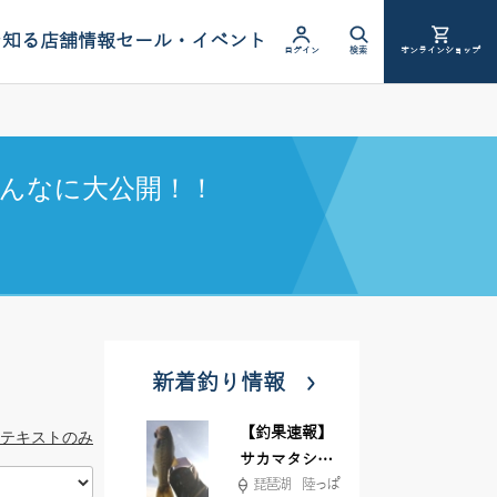
を知る
店舗情報
セール・イベント
ログイン
検索
オンラインショップ
んなに大公開！！
新着釣り情報
【釣果速報】
テキストのみ
サカマタシャ
琵琶湖 陸っぱ
ッド6インチ