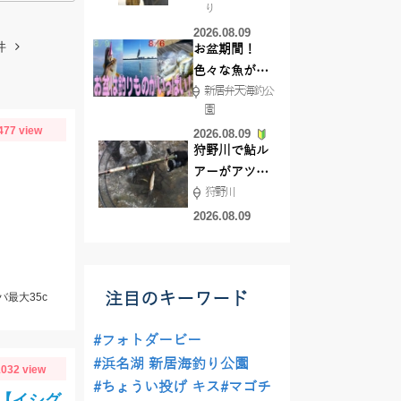
り
で50ジャスト
2026.08.09
ゲット!!
件
お盆期間！
色々な魚が沢
新居弁天海釣公
山釣れてます
園
よ！
477 view
2026.08.09
狩野川で鮎ル
アーがアツ
狩野川
い！！
2026.08.09
注目のキーワード
バ最大35c
#フォトダービー
#浜名湖 新居海釣り公園
032 view
#ちょうい投げ キス
#マゴチ
【イシグ