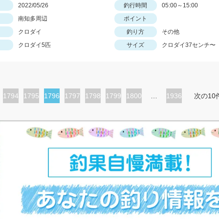
日
2022/05/26
釣行時間
05:00～15:00
南知多周辺
ポイント
クロダイ
釣り方
その他
クロダイ5匹
サイズ
クロダイ37センチ〜
ペ
1794
ペ
1795
カ
1796
ペ
1797
ペ
1798
ペ
1799
ペ
1800
…
1936
次の10
ー
ー
レ
ー
ー
ー
ー
ジ
ジ
ン
ジ
ジ
ジ
ジ
ト
ペ
ー
ジ