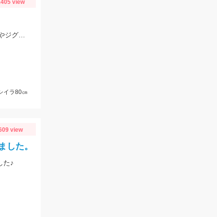
405 view
プラネットマリン様の仕立て船で釣行。ロックフィッシュルアー以外にもテンヤやジグ、キャスティングなどその場に応じて色々な釣りが出来ました。
シイラ80㎝
609 view
ました。
した♪