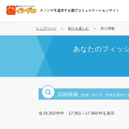
メ
イ
タノシサを追求する遊びコミュニケーションサイト
ン
コ
ン
トップページ
釣りを楽しむ
釣り情報
テ
ン
あなたのフィッ
ツ
に
移
動
詳細検索
（釣場・釣り方・釣魚が選択で
全
19,353
件中
17,951～17,960
件を表示