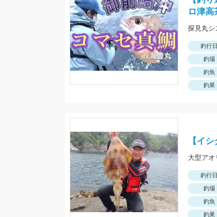
ロ津高
探見丸シ
釣行
釣場
釣魚
釣果
【イシ
大型アオ
釣行
釣場
釣魚
釣果