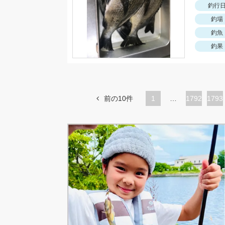
釣行
釣場
釣魚
釣果
前の10件
1
…
ペ
1792
ペ
1793
ー
ー
ジ
ジ