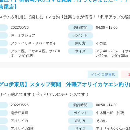
茶屋店】
ステムを利用して楽しむコマセ釣りは楽しさが倍増！！釣果アップの秘
日
2022/05/26
釣行時間
04:30～12:00
沖・オフショア
ポイント
アジ・イサキ・サバ・マダイ
釣り方
その他
アジ５匹、イサキ４匹、サバ10
サイズ
アジ40～20㎝、イサ
本、マダイ1匹
バ50㎝、マダイ30㎝
イシグロ伊東店
1
グロ伊東店】スタッフ菊間 沖磯アオリイカヤエン釣り
リイカ釣れてます！ 今がリアルにチャンスです！
日
2022/05/26
釣行時間
06:50～14:30
南伊豆周辺
ポイント
中木港出船 沖磯
アオリイカ
釣り方
その他
アオリイカ3杯
サイズ
アオリイカ0.6Kg～2.