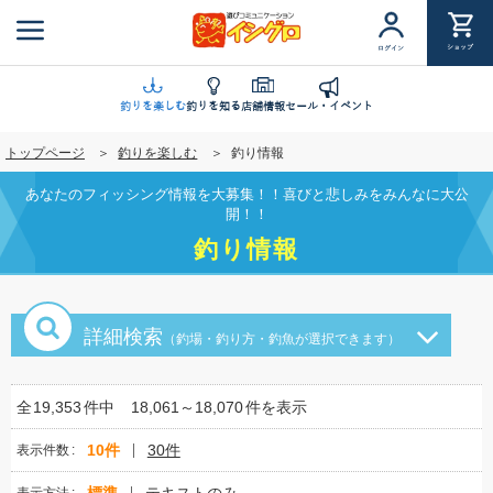
メ
イ
ショップ
ログイン
ン
コ
ン
釣りを楽しむ
釣りを知る
店舗情報
セール・イベント
テ
トップページ
釣りを楽しむ
釣り情報
ン
ツ
あなたのフィッシング情報を大募集！！喜びと悲しみをみんなに大公
に
開！！
移
釣り情報
動
詳細検索
（釣場・釣り方・釣魚が選択できます）
全
19,353
件中
18,061～18,070
件を表示
10件
30件
表示件数