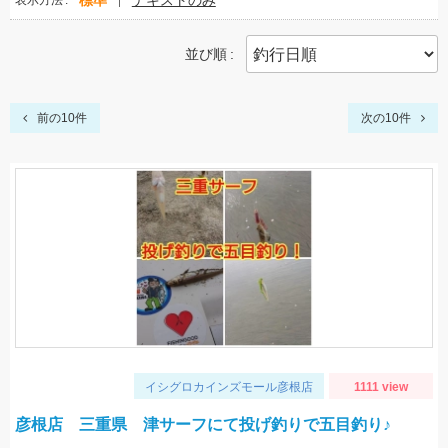
標準
テキストのみ
表示方法
並び順
前の10件
次の10件
イシグロカインズモール彦根店
1111 view
彦根店 三重県 津サーフにて投げ釣りで五目釣り♪