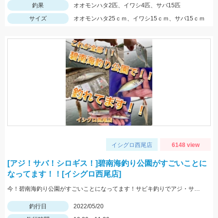
釣果
オオモンハタ2匹、イワシ4匹、サバ15匹
サイズ
オオモンハタ25ｃｍ、イワシ15ｃｍ、サバ15ｃｍ
イシグロ西尾店
6148 view
[アジ！サバ！シロギス！]碧南海釣り公園がすごいことに
なってます！！[イシグロ西尾店]
今！碧南海釣り公園がすごいことになってます！サビキ釣りでアジ・サバ・イワシ！ちょい投げでは20ｃｍ越えのシロギス・ハゼ・ゼンメが爆釣中！！
釣行日
2022/05/20