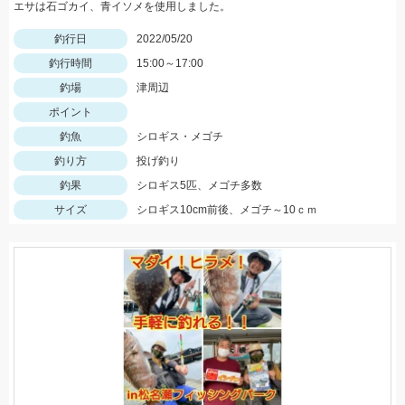
エサは石ゴカイ、青イソメを使用しました。
釣行日
2022/05/20
釣行時間
15:00～17:00
釣場
津周辺
ポイント
釣魚
シロギス・メゴチ
釣り方
投げ釣り
釣果
シロギス5匹、メゴチ多数
サイズ
シロギス10cm前後、メゴチ～10ｃｍ