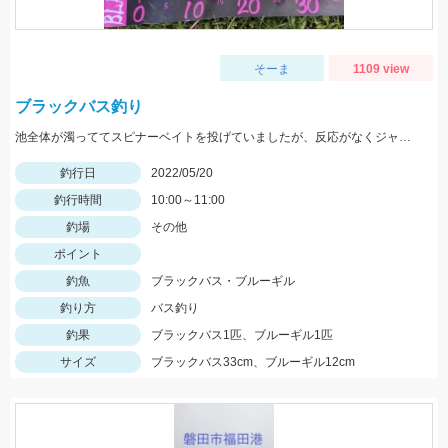
そーま
1109 view
ブラックバス釣り
池全体が濁っててスピナーベイトを投げていましたが、反応がなくジャッカルRVバグ1.5を投げると一投目でヒット！
釣行日
2022/05/20
釣行時間
10:00～11:00
釣場
その他
ポイント
釣魚
ブラックバス・ブルーギル
釣り方
バス釣り
釣果
ブラックバス1匹、ブルーギル1匹
サイズ
ブラックバス33cm、ブルーギル12cm