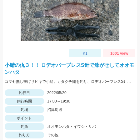
K1
1001 view
小鯖の仇３！！ ロデオバーブレスS針で泳がせしてオオモ
ンハタ
コマセ無し投げサビキで小鯖。カタクチ鰯を釣り、ロデオバーブレスS針で泳がせしてオオモンハタ２匹ゲット。
釣行日
2022/05/20
釣行時間
17:00～19:30
釣場
沼津周辺
ポイント
釣魚
オオモンハタ・イワシ・サバ
釣り方
その他