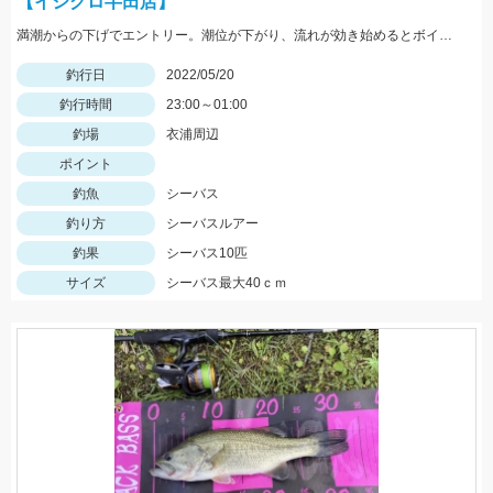
【イシグロ半田店】
満潮からの下げでエントリー。潮位が下がり、流れが効き始めるとボイル多数。小型ルアーでスローで巻くと効果的でした。
釣行日
2022/05/20
釣行時間
23:00～01:00
釣場
衣浦周辺
ポイント
釣魚
シーバス
釣り方
シーバスルアー
釣果
シーバス10匹
サイズ
シーバス最大40ｃｍ