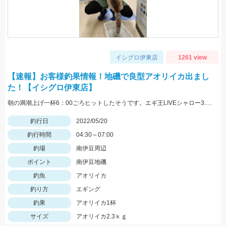
イシグロ伊東店
1261 view
【速報】お客様釣果情報！地磯で良型アオリイカ出まし
た！【イシグロ伊東店】
朝の満潮上げ一杯6：00ごろヒットしたそうです。エギ王LIVEシャロー3.5号ムラムラチェリーを使用。情報提供ありがとうございます！
釣行日
2022/05/20
釣行時間
04:30～07:00
釣場
南伊豆周辺
ポイント
南伊豆地磯
釣魚
アオリイカ
釣り方
エギング
釣果
アオリイカ1杯
サイズ
アオリイカ2.3ｋｇ