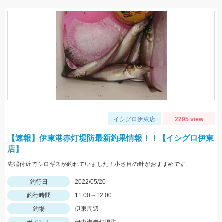
イシグロ伊東店
2295 view
【速報】伊東港赤灯堤防最新釣果情報！！【イシグロ伊東
店】
先端付近でシロギスが釣れていました！小さ目の針がおすすめです。
釣行日
2022/05/20
釣行時間
11:00～12:00
釣場
伊東周辺