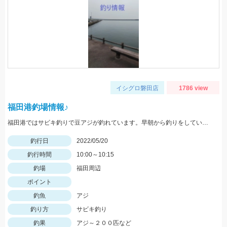
イシグロ磐田店
1786 view
福田港釣場情報♪
福田港ではサビキ釣りで豆アジが釣れています。早朝から釣りをしている方で２００匹以上釣っている方もいらっしゃいました。
釣行日
2022/05/20
釣行時間
10:00～10:15
釣場
福田周辺
ポイント
釣魚
アジ
釣り方
サビキ釣り
釣果
アジ～２００匹など