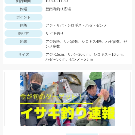
釣行時間
10:30～11:30
釣場
碧南海釣り広場
ポイント
釣魚
アジ・サバ・シロギス・ハゼ・ゼンメ
釣り方
サビキ釣り
釣果
アジ数匹、サバ多数、シロギス4匹、ハゼ多数、ゼ
ンメ多数
サイズ
アジ~15cm、サバ～20ｃｍ、シロギス～10ｃｍ、
ハゼ～5ｃｍ、ゼンメ～5ｃｍ