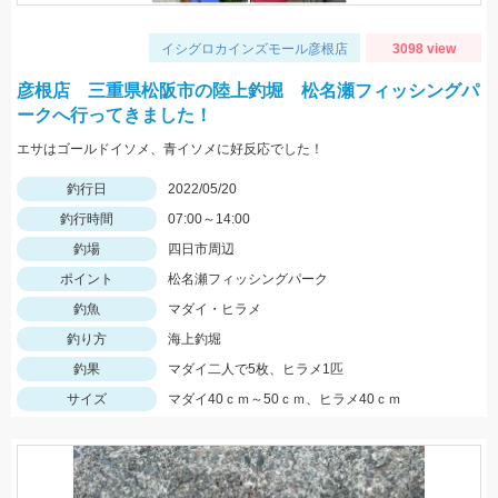
イシグロカインズモール彦根店
3098 view
彦根店 三重県松阪市の陸上釣堀 松名瀬フィッシングパ
ークへ行ってきました！
エサはゴールドイソメ、青イソメに好反応でした！
釣行日
2022/05/20
釣行時間
07:00～14:00
釣場
四日市周辺
ポイント
松名瀬フィッシングパーク
釣魚
マダイ・ヒラメ
釣り方
海上釣堀
釣果
マダイ二人で5枚、ヒラメ1匹
サイズ
マダイ40ｃｍ～50ｃｍ、ヒラメ40ｃｍ