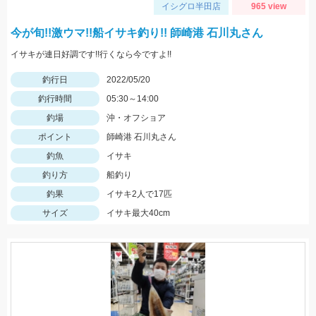
イシグロ半田店
965 view
今が旬!!激ウマ!!船イサキ釣り!! 師崎港 石川丸さん
イサキが連日好調です!!行くなら今ですよ!!
釣行日
2022/05/20
釣行時間
05:30～14:00
釣場
沖・オフショア
ポイント
師崎港 石川丸さん
釣魚
イサキ
釣り方
船釣り
釣果
イサキ2人で17匹
サイズ
イサキ最大40cm