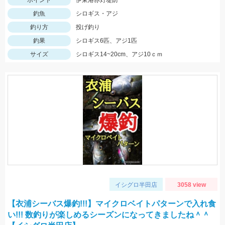
ポイント
伊東港赤灯堤防
釣魚
シロギス・アジ
釣り方
投げ釣り
釣果
シロギス6匹、アジ1匹
サイズ
シロギス14~20cm、アジ10ｃｍ
イシグロ半田店
3058 view
【衣浦シーバス爆釣!!!】マイクロベイトパターンで入れ食
い!!! 数釣りが楽しめるシーズンになってきましたね＾＾