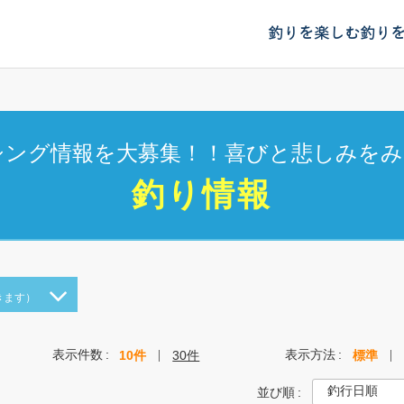
釣りを楽しむ
釣り
シング情報を大募集！！喜びと悲しみをみ
釣り情報
きます）
表示件数
表示方法
10件
30件
標準
並び順