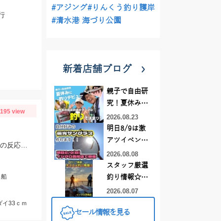
#アジング
#りんくう釣り護岸
行
#清水港 海づり公園
新着店舗ブログ
親子で自由研
究！夏休みに
1195 view
釣りデビュー
2026.08.23
明日8/9は激
アツイベント
タイラバはタングステンの80～90ｇメインで使用。フリースライドタングステンの反応◎ボトムを丁寧に探ることがキモでした。
日！！！～オ
2026.08.08
ーダー偏光グ
スタッフ厳選
ラス受注会～
出船
釣り情報☆彡
連休は何釣り
2026.08.07
に行こう
ダイ33ｃｍ
セール情報を見る
♪【イシグロ