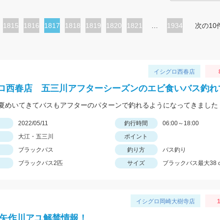
ペ
1815
ペ
1816
カ
1817
ペ
1818
ペ
1819
ペ
1820
ペ
1821
…
1934
次の10
ー
ー
レ
ー
ー
ー
ー
ジ
ジ
ン
ジ
ジ
ジ
ジ
ト
イシグロ西春店
ペ
ロ西春店 五三川アフターシーズンのエビ食いバス釣れ
ー
ジ
日
2022/05/11
釣行時間
06:00～18:00
大江・五三川
ポイント
ブラックバス
釣り方
バス釣り
ブラックバス2匹
サイズ
ブラックバス最大38
イシグロ岡崎大樹寺店
1
2年矢作川アユ解禁情報！