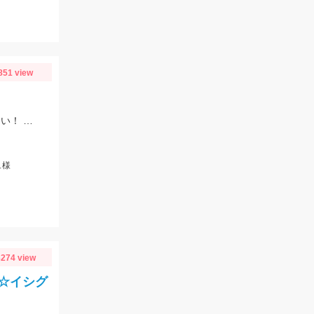
851 view
タイラバオンリーで楽しめますよ♪タイラバは60～150ｇまで幅広くお持ちください！ タイラバはタングステン製のものが船長もおすすめしていました♪
ュ様
274 view
☆イシグ