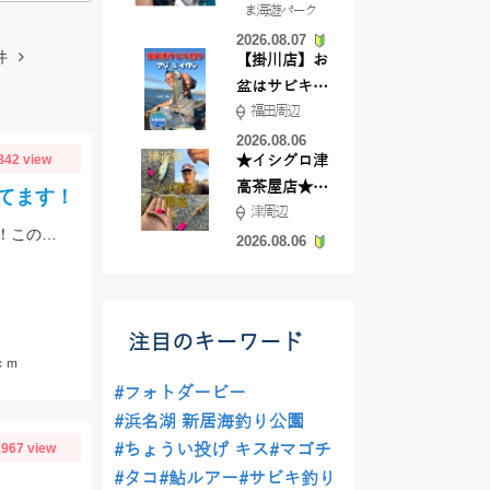
ま海遊パーク
根店
2026.08.07
件
【掛川店】お
盆はサビキ釣
福田周辺
りいきません
か?
2026.08.06
842 view
★イシグロ津
高茶屋店★津
てます！
津周辺
近郊ハゼ釣れ
季節は初夏めいてきてバスもアフターのパターンで釣れるようになってきました！この時期の鉄板はエビパターン！ヤマセンコ―や沈み蟲、MPSのノーシンカーが効果バツグンですよ！
てます！
2026.08.06
注目のキーワード
ｃｍ
#フォトダービー
#浜名湖 新居海釣り公園
967 view
#ちょうい投げ キス
#マゴチ
#タコ
#鮎ルアー
#サビキ釣り