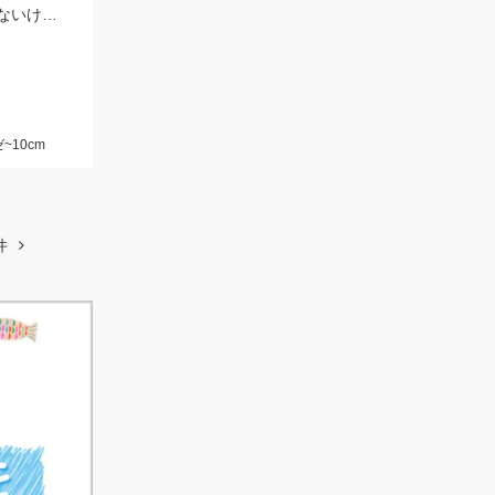
「師崎沖限定船キス仕掛け」で碧南釣り広場からキスが釣れる！師崎でも船でもないけどとっても使いやすい！
~10cm
件