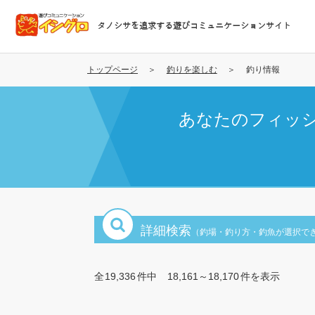
メ
イ
タノシサを追求する遊びコミュニケーションサイト
ン
コ
ン
トップページ
釣りを楽しむ
釣り情報
テ
ン
あなたのフィッ
ツ
に
移
動
詳細検索
（釣場・釣り方・釣魚が選択で
全
19,336
件中
18,161～18,170
件を表示