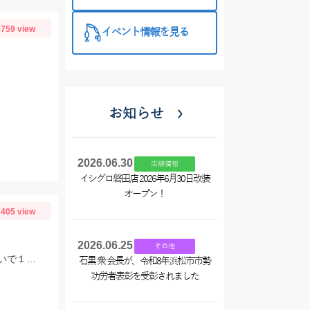
西尾店】
759 view
イベント情報を見る
お知らせ
2026.06.30
店舗情報
イシグロ磐田店 2026年6月30日改装
オープン！
405 view
2026.06.25
その他
今季３回目の芦ノ湖。本格的なジギングシーズンには早いですが、サクラマス狙いで１人釣行。
石黒 衆 会長が、令和8年浜松市市勢
功労者表彰を受彰されました