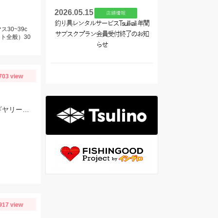
2026.05.15
店舗情報
釣り具レンタルサービスTsulikali 年間
30~39c
サブスクプラン会員受付終了のお知
ト全般）30
らせ
703 view
ここ最近の渋い状況の中では比較的釣果が出ました!!この日は底ベタ狙いでローギヤリールでじっくり巻くのが吉でした。
917 view