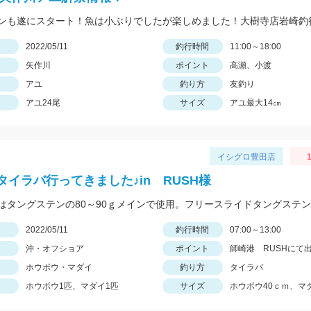
ンも遂にスタート！魚は小ぶりでしたが楽しめました！大樹寺店岩崎釣
日
2022/05/11
釣行時間
11:00～18:00
矢作川
ポイント
高瀬、小渡
アユ
釣り方
友釣り
アユ24尾
サイズ
アユ最大14㎝
イシグロ豊田店
タイラバ行ってきました♪in RUSH様
日
2022/05/11
釣行時間
07:00～13:00
沖・オフショア
ポイント
師崎港 RUSHにて
ホウボウ・マダイ
釣り方
タイラバ
ホウボウ1匹、マダイ1匹
サイズ
ホウボウ40ｃｍ、マ