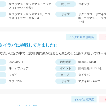
サクラマス・サツキマス・ニジマ
釣り方
ジギング
ス（トラウト全般）
サクラマス・サツキマス9、ニジ
サイズ
サクラマス・サツキマス
マス（トラウト全般）3
m、ニジマス（トラウ
～45
イシグロ名東引山店
タイラバに挑戦してきました!!
日
2022/05/11
釣行時間
06:00～13:00
沖・オフショア
ポイント
師崎出船 RUSH様
マダイ
釣り方
タイラバ
マダイ2匹
サイズ
マダイ40～47cm
イシグロ沼津店