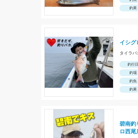
釣果
イシグ
釣行
釣場
釣魚
釣果
碧南釣
ロ西尾