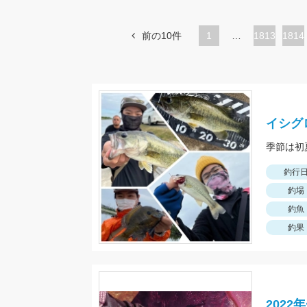
前の10件
1
…
ペ
1813
ペ
1814
ー
ー
ジ
ジ
イシグ
釣行
釣場
釣魚
釣果
202