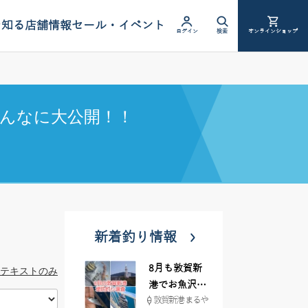
を知る
店舗情報
セール・イベント
ログイン
検索
オンラインショップ
んなに大公開！！
新着釣り情報
8月も敦賀新
テキストのみ
港でお魚沢山
敦賀新港 まるや
♪ イシグロ彦