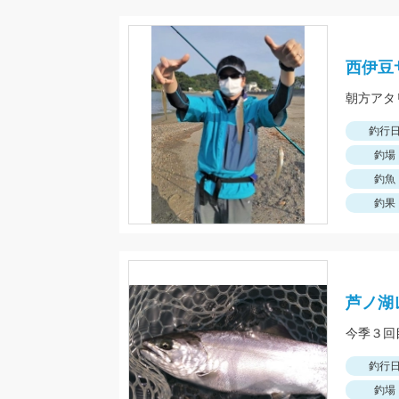
西伊豆
朝方アタ
釣行
釣場
釣魚
釣果
芦ノ湖
釣行
釣場