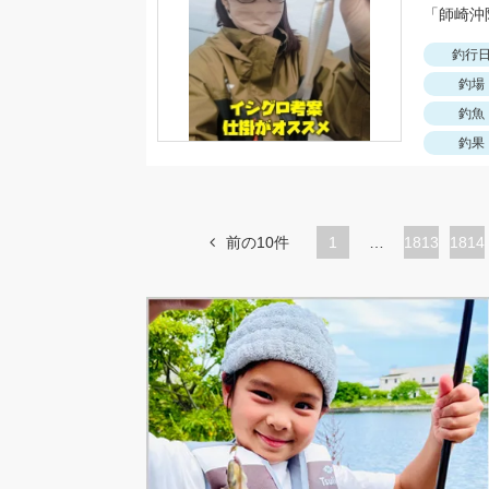
釣行
釣場
釣魚
釣果
前の10件
1
…
ペ
1813
ペ
1814
ー
ー
ジ
ジ