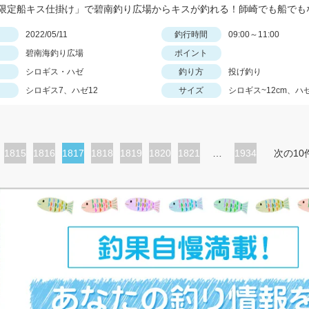
日
2022/05/11
釣行時間
09:00～11:00
碧南海釣り広場
ポイント
シロギス・ハゼ
釣り方
投げ釣り
シロギス7、ハゼ12
サイズ
シロギス~12cm、ハゼ
ペ
1815
ペ
1816
カ
1817
ペ
1818
ペ
1819
ペ
1820
ペ
1821
…
1934
次の10
ー
ー
レ
ー
ー
ー
ー
ジ
ジ
ン
ジ
ジ
ジ
ジ
ト
ペ
ー
ジ