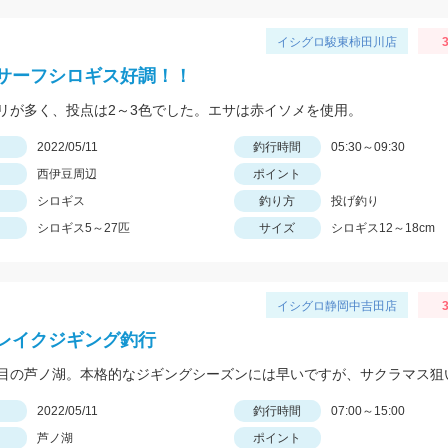
イシグロ駿東柿田川店
3
サーフシロギス好調！！
リが多く、投点は2～3色でした。エサは赤イソメを使用。
日
2022/05/11
釣行時間
05:30～09:30
西伊豆周辺
ポイント
シロギス
釣り方
投げ釣り
シロギス5～27匹
サイズ
シロギス12～18cm
イシグロ静岡中吉田店
3
レイクジギング釣行
日
2022/05/11
釣行時間
07:00～15:00
芦ノ湖
ポイント