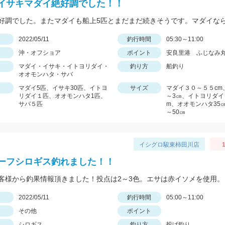
イサキマダイ絶好調でした！！
日
2022/05/11
釣行時間
05:30～11:00
沖・オフショア
ポイント
安良里港 ふじなみ
マダイ・イサキ・イトヨリダイ・
釣り方
船釣り
オオモンハタ・サバ
マダイ5匹、イサキ30匹、イトヨ
サイズ
マダイ３０～５５cm
リダイ１匹、オオモンハタ1匹、
～3㎝、イトヨリダイ
サバ５匹
m、オオモンハタ35㎝
～50㎝
イシグロ駿東柿田川店
1
ーフシロギス釣れました！！
客様から釣果情報頂きました！投点は2～3色。エサは赤イソメを使用。
日
2022/05/11
釣行時間
05:00～11:00
その他
ポイント
シロギス
釣り方
投げ釣り