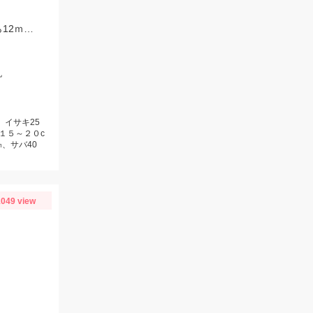
イサキが好調でした。またマダイも船上5匹とまだまだ続きそうです。マダイなら12ｍのハリス、イサキなら5ｍハリスに2本針が効果絶大でした。
丸
、イサキ25
１５～２０c
、サバ40
049 view