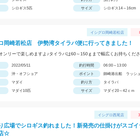
シロギス5匹
サイズ
シロギス14～16cm
イシグロ岡崎若松店
ロ岡崎若松店 伊勢湾タイラバ便に行ってきました！
日
2022/05/11
釣行時間
06:00～13:00
沖・オフショア
ポイント
師崎港出船 ラッシ
マダイ
釣り方
タイラバ
マダイ10匹
サイズ
マダイ20～42ｃｍ
イシグロ西尾店
3
り広場でシロギス釣れました！新発売の仕掛けがスゴイ
店☆