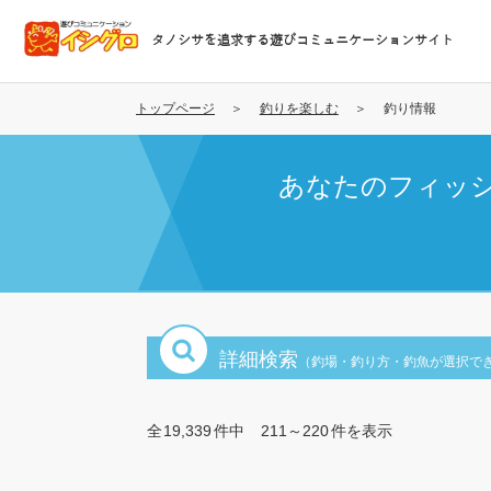
メ
イ
タノシサを追求する遊びコミュニケーションサイト
ン
コ
ン
トップページ
釣りを楽しむ
釣り情報
テ
ン
あなたのフィッ
ツ
に
移
動
詳細検索
（釣場・釣り方・釣魚が選択で
全
19,339
件中
211～220
件を表示