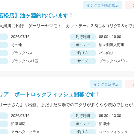
イシグロ岡崎若松店
若松店】油ヶ淵釣れています！
日
2026/07/16
釣行時間
08:00～10:00
その他
ポイント
油ヶ淵流入河川
ブラックバス
釣り方
バス釣り
ブラックバス1匹
サイズ
ブラックバス50㎝
イシグロ沼津店
リア ボートロックフィッシュ開幕です！
日
2026/07/16
釣行時間
09:30～13:30
沼津周辺
ポイント
沼津沖
アカハタ・ヒラメ
釣り方
ロックフィッシュ