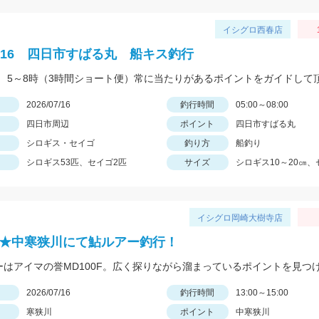
イシグロ西春店
.7/16 四日市すばる丸 船キス釣行
日
2026/07/16
釣行時間
05:00～08:00
四日市周辺
ポイント
四日市すばる丸
シロギス・セイゴ
釣り方
船釣り
シロギス53匹、セイゴ2匹
サイズ
シロギス10～20㎝、
イシグロ岡崎大樹寺店
6年★中寒狭川にて鮎ルアー釣行！
日
2026/07/16
釣行時間
13:00～15:00
寒狭川
ポイント
中寒狭川