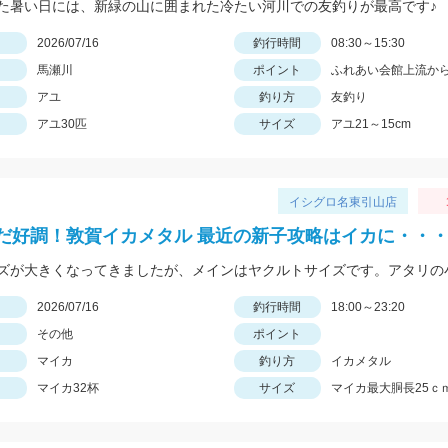
た暑い日には、新緑の山に囲まれた冷たい河川での友釣りが最高です♪
日
2026/07/16
釣行時間
08:30～15:30
馬瀬川
ポイント
ふれあい会館上流か
アユ
釣り方
友釣り
アユ30匹
サイズ
アユ21～15cm
イシグロ名東引山店
だ好調！敦賀イカメタル 最近の新子攻略はイカに・・
日
2026/07/16
釣行時間
18:00～23:20
その他
ポイント
マイカ
釣り方
イカメタル
マイカ32杯
サイズ
マイカ最大胴長25ｃ