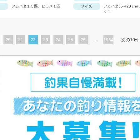
アカハタ１５匹、ヒラメ１匹
サイズ
アカハタ35～20ｃｍ
ｃｍ
ペ
20
ペ
21
カ
22
ペ
23
ペ
24
ペ
25
ペ
26
…
1934
次の10件
ー
ー
レ
ー
ー
ー
ー
ジ
ジ
ン
ジ
ジ
ジ
ジ
ト
ペ
ー
ジ