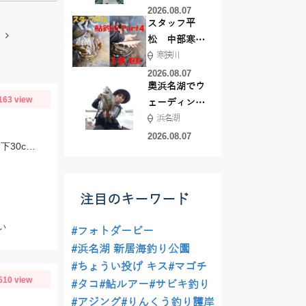
した！
2026.08.07
スタッフ平
松 中部寒狭
寒狭川
川アユ釣行
part3 18匹
2026.08.07
奥浜名湖でウ
163 view
ェーディング
浜名湖
前打ち！
2026.08.07
【浅ダナ両ダンゴオススメセッティング】道糸：1.0号。ハリス：0.5号上20cm、下30cm。針：上下バラサ6号(オーナー)
注目のキーワード
い
#フォトダービー
#浜名湖 新居海釣り公園
#ちょうい投げ キス
#マゴチ
510 view
#タコ
#鮎ルアー
#サビキ釣り
#アジング
#りんくう釣り護岸