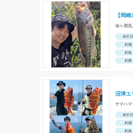
【岡崎
釣行
釣場
釣魚
釣果
沼津エ
釣行
釣場
釣魚