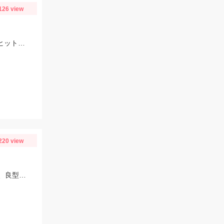
126 view
油ヶ淵流入河川に釣行！ゲーリーヤマモト カットテール3.5にネコリグ0.3ｇでヒット！カットテールは初心者オススメですよ！！
220 view
ヤマハマリーナさんより出航。まだまだ深場でのアタリが多くやや渋めでしたが、良型が混ざり楽しめました。