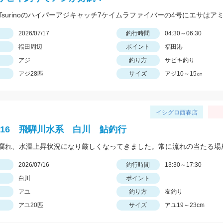
日
2026/07/17
釣行時間
04:30～06:30
福田周辺
ポイント
福田港
アジ
釣り方
サビキ釣り
アジ28匹
サイズ
アジ10～15㎝
イシグロ西春店
.7/16 飛騨川水系 白川 鮎釣行
日
2026/07/16
釣行時間
13:30～17:30
白川
ポイント
アユ
釣り方
友釣り
アユ20匹
サイズ
アユ19～23cm