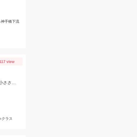
ら神手橋下流
117 view
・
少しサイズが大きくなってきましたが、メインはヤクルトサイズです。アタリの小ささがネックとなりますので、高感度系ロッドや手数を増やしてより強いアタリがでるようにカラーローテーションは必須ですよ♪
ｍクラス