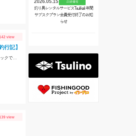
2026.05.15
店舗情報
釣り具レンタルサービスTsulikali 年間
サブスクプラン会員受付終了のお知
らせ
142 view
釣行記】
前回同様にI字プラグとロングワームで楽しむことが出来ました。スイベル付きフックで糸撚れ対策をするのがキモです！
139 view