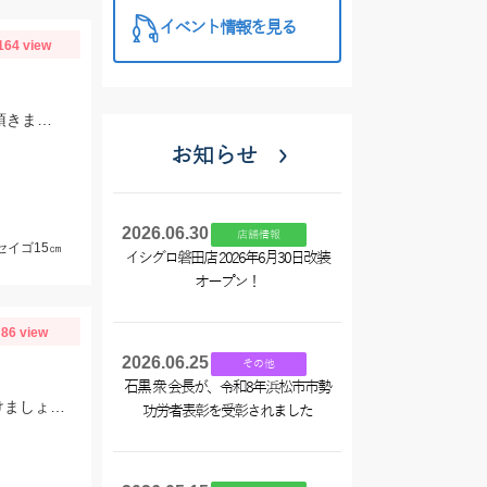
イベント情報を見る
164 view
すばる丸 5～8時（3時間ショート便）常に当たりがあるポイントをガイドして頂きました♪
お知らせ
2026.06.30
店舗情報
セイゴ15㎝
イシグロ磐田店 2026年6月30日改装
オープン！
86 view
2026.06.25
その他
石黒 衆 会長が、令和8年浜松市市勢
HITルアーはアイマの誉MD100F。広く探りながら溜まっているポイントを見つけましょう。
功労者表彰を受彰されました