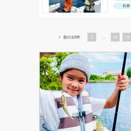
釣果
前の10件
1
…
ペ
18
ペ
19
ー
ー
ジ
ジ