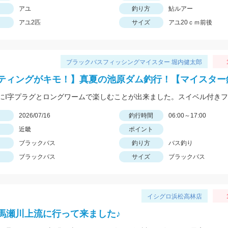
アユ
釣り方
鮎ルアー
アユ2匹
サイズ
アユ20ｃｍ前後
ブラックバスフィッシングマイスター 堀内健太郎
ティングがキモ！】真夏の池原ダム釣行！【マイスター
日
2026/07/16
釣行時間
06:00～17:00
近畿
ポイント
ブラックバス
釣り方
バス釣り
ブラックバス
サイズ
ブラックバス
イシグロ浜松高林店
馬瀬川上流に行って来ました♪