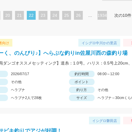
ペ
20
ペ
21
カ
22
ペ
23
ペ
24
ペ
25
ペ
26
…
1934
次の10件
ー
ー
レ
ー
ー
ー
ー
ジ
ジ
ン
ジ
ジ
ジ
ジ
ト
者向け
イシグロ中川かの里店
ペ
ーく、のんびり♪】へらぶな釣りin佐屋川西の森釣り場
ー
ジ
日
2026/07/17
釣行時間
08:00～12:00
その他
ポイント
ヘラブナ
釣り方
その他
ヘラブナ2人で28枚
サイズ
ヘラブナ～30cmくら
イシグロ磐田店
サビキ釣りでアジが好調！