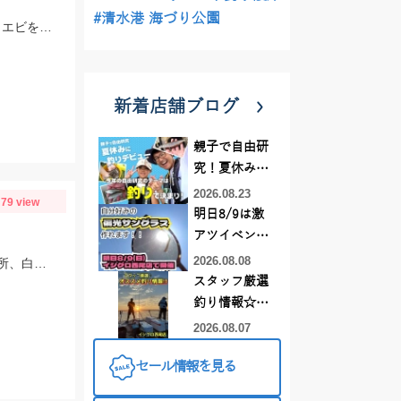
#清水港 海づり公園
仕掛けはTsurinoのハイパーアジキャッチ7ケイムラファイバーの4号にエサはアミエビを針に付けて釣りました。アジ狙いなら早朝がおススメです。
新着店舗ブログ
親子で自由研
究！夏休みに
釣りデビュー
2026.08.23
79 view
明日8/9は激
アツイベント
日！！！～オ
2026.08.08
渇水、垢腐れ、水温上昇状況になり厳しくなってきました。常に流れの当たる場所、白っぽいエリアなどを狙ってみてください
ーダー偏光グ
スタッフ厳選
ラス受注会～
釣り情報☆彡
連休は何釣り
2026.08.07
に行こう
セール情報を見る
♪【イシグロ
西尾店】