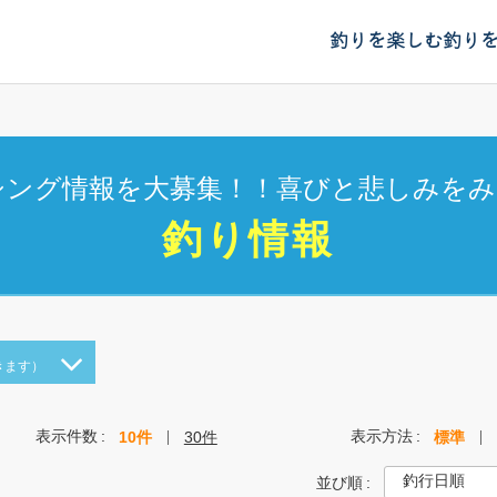
釣りを楽しむ
釣り
シング情報を大募集！！喜びと悲しみをみ
釣り情報
きます）
表示件数
表示方法
10件
30件
標準
並び順