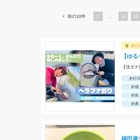
前の10件
1
…
ペ
18
ペ
19
ー
ー
ジ
ジ
初心
【ゆる
釣行
釣場
釣魚
釣果
福田港