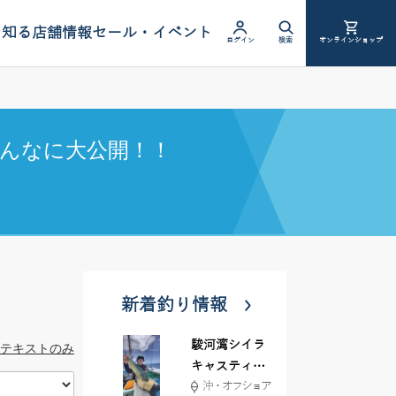
を知る
店舗情報
セール・イベント
ログイン
検索
オンラインショップ
んなに大公開！！
新着釣り情報
駿河湾シイラ
テキストのみ
キャスティン
沖・オフショア
グ行ってきま