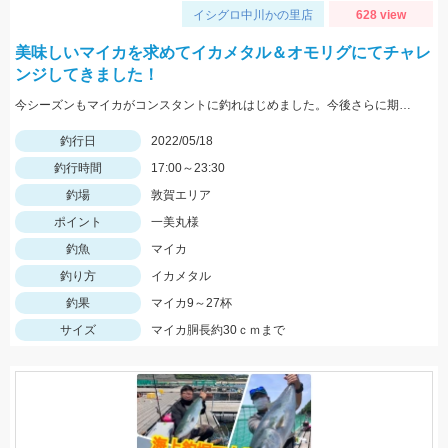
イシグロ中川かの里店
628 view
美味しいマイカを求めてイカメタル＆オモリグにてチャレ
ンジしてきました！
今シーズンもマイカがコンスタントに釣れはじめました。今後さらに期待できるので是非釣りに行ってみてください！
釣行日
2022/05/18
釣行時間
17:00～23:30
釣場
敦賀エリア
ポイント
一美丸様
釣魚
マイカ
釣り方
イカメタル
釣果
マイカ9～27杯
サイズ
マイカ胴長約30ｃｍまで