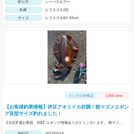
釣り方
シーバスルアー
釣果
ヒラスズキ2匹
サイズ
ヒラスズキ83~55cm
イシグロ伊東店
1368 view
【お客様釣果情報】伊豆アオリイカ好調！朝マズメエギン
グ良型サイズ釣れました！
【当店常連お客様 S様】エギング情報ありがとうございます。 朝マヅメの時間帯３杯立て続けに、1.8㌔・800ｇ・900ｇが釣れました！ 1.8㌔のヒットエギは【エギ王Ｋ3.5号 黒潮ＳＰ マッスルファイト】
釣行日
2022/05/19