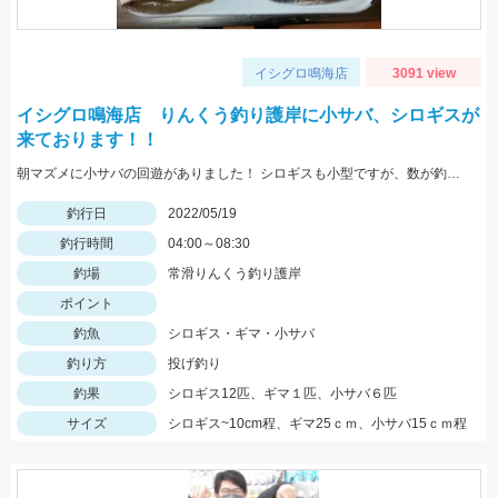
イシグロ鳴海店
3091 view
イシグロ鳴海店 りんくう釣り護岸に小サバ、シロギスが
来ております！！
朝マズメに小サバの回遊がありました！ シロギスも小型ですが、数が釣れていますよ！
釣行日
2022/05/19
釣行時間
04:00～08:30
釣場
常滑りんくう釣り護岸
ポイント
釣魚
シロギス・ギマ・小サバ
釣り方
投げ釣り
釣果
シロギス12匹、ギマ１匹、小サバ６匹
サイズ
シロギス~10cm程、ギマ25ｃｍ、小サバ15ｃｍ程