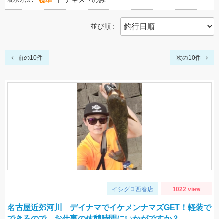
標準
テキストのみ
表示方法
並び順
前の10件
次の10件
イシグロ西春店
1022 view
名古屋近郊河川 デイナマでイケメンナマズGET！軽装で
できるので、お仕事の休憩時間にいかがですか？