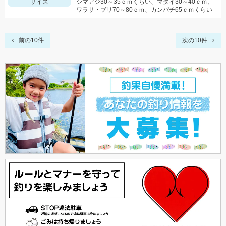
サイズ
シマアジ30～35ｃｍくらい、マダイ30～40ｃｍ、
ワラサ・ブリ70～80ｃｍ、カンパチ65ｃｍくらい
前の10件
次の10件