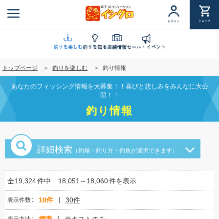
メ
イ
ショップ
ログイン
ン
コ
ン
釣りを楽しむ
釣りを知る
店舗情報
セール・イベント
テ
トップページ
釣りを楽しむ
釣り情報
ン
ツ
あなたのフィッシング情報を大募集！！喜びと悲しみをみんなに大公
に
開！！
移
釣り情報
動
詳細検索
（釣場・釣り方・釣魚が選択できます）
全
19,324
件中
18,051～18,060
件を表示
10件
30件
表示件数