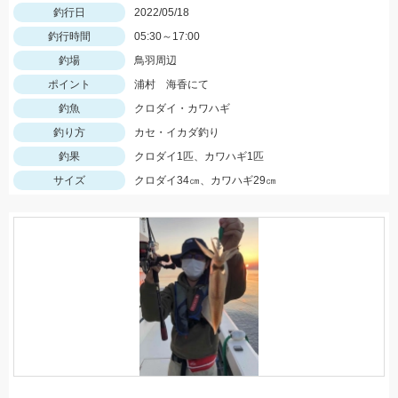
釣行日
2022/05/18
釣行時間
05:30～17:00
釣場
鳥羽周辺
ポイント
浦村 海香にて
釣魚
クロダイ・カワハギ
釣り方
カセ・イカダ釣り
釣果
クロダイ1匹、カワハギ1匹
サイズ
クロダイ34㎝、カワハギ29㎝