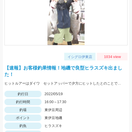
イシグロ伊東店
1034 view
【速報】お客様釣果情報！地磯で良型ヒラスズキ出まし
た！
ヒットルアーはダイワ セットアッパーで夕方にヒットしたとのことです。83ｃｍ5ｋｇのナイスサイズでした！情報提供ありがとうございます！
釣行日
2022/05/19
釣行時間
16:00～17:30
釣場
東伊豆周辺
ポイント
東伊豆地磯
釣魚
ヒラスズキ