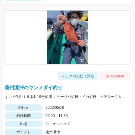
イシグロ浜松入野店
1040 view
遠州灘沖のキンメダイ釣り
キンメ仕掛１５本針19号使用 エサーサバ短冊・イカ短冊 オモリー２ｋｇ使用
釣行日
2022/05/18
釣行時間
06:00～11:30
釣場
沖・オフショア
ポイント
遠州灘沖