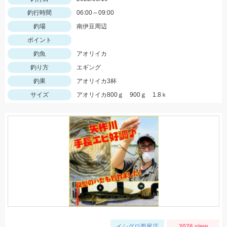
釣行時間
06:00～09:00
釣場
南伊豆周辺
ポイント
釣魚
アオリイカ
釣り方
エギング
釣果
アオリイカ3杯
サイズ
アオリイカ800ｇ 900ｇ 1.8ｋ
イシグロ西尾店
2076 view