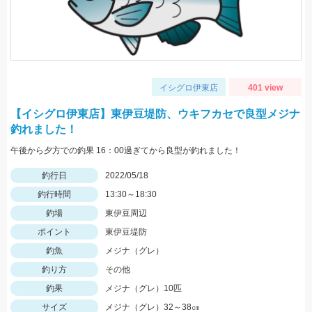
イシグロ伊東店
401 view
【イシグロ伊東店】東伊豆堤防、ウキフカセで良型メジナ
釣れました！
午後から夕方での釣果 16：00過ぎてから良型が釣れました！
釣行日
2022/05/18
釣行時間
13:30～18:30
釣場
東伊豆周辺
ポイント
東伊豆堤防
釣魚
メジナ（グレ）
釣り方
その他
釣果
メジナ（グレ）10匹
サイズ
メジナ（グレ）32～38㎝