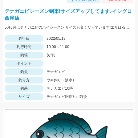
テナガエビシーズン到来!サイズアップしてます♪イシグロ
西尾店
5月6月はテナガエビのハイシーズン!サイズも良くなっています!エサは石ゴカイで、小さく切ると針掛かりアップします!
釣行日
2022/05/19
釣行時間
10:00～11:00
釣場
矢作川
ポイント
釣魚
テナガエビ
釣り方
ウキ釣り（淡水）
釣果
テナガエビ10匹
サイズ
テナガエビ胴長7cm前後