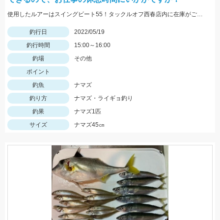
使用したルアーはスイングビート55！タックルオフ西春店内に在庫がございます！
釣行日
2022/05/19
釣行時間
15:00～16:00
釣場
その他
ポイント
釣魚
ナマズ
釣り方
ナマズ・ライギョ釣り
釣果
ナマズ1匹
サイズ
ナマズ45㎝