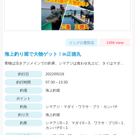
イシグロ豊田店
1456 view
海上釣り堀で大物ゲット！in正徳丸
青物は活きアジメインでの釣果、シマアジは食わせ丸エビ、タイはマダイイエローが効果的でした。
釣行日
2022/05/18
釣行時間
07:30～13:30
釣場
海上釣堀
ポイント
釣魚
シマアジ・マダイ・ワラサ・ブリ・カンパチ
釣り方
海上釣堀
釣果
シマアジ0～2、マダイ0～3、ワラサ・ブリ0～1、
カンパチ0～1