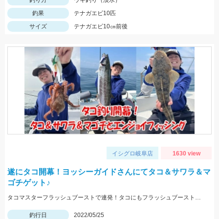
釣り方
ウキ釣り（淡水）
釣果
テナガエビ10匹
サイズ
テナガエビ10㎝前後
イシグロ岐阜店
1630 view
遂にタコ開幕！ヨッシーガイドさんにてタコ＆サワラ＆マ
ゴチゲット♪
タコマスターフラッシュブーストで連発！タコにもフラッシュブーストが効きます！！
釣行日
2022/05/25