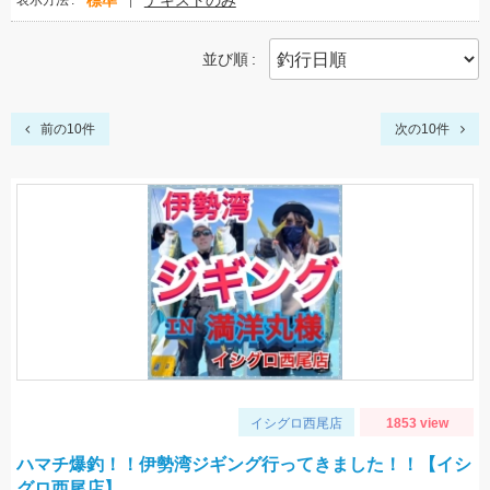
標準
テキストのみ
表示方法
並び順
前の10件
次の10件
イシグロ西尾店
1853 view
ハマチ爆釣！！伊勢湾ジギング行ってきました！！【イシ
グロ西尾店】