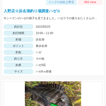
イシグロ浜松入野店
992 view
入野店☆浜名湖釣り場調査ハゼ☆
今シーズンのハゼの様子を見てきました。ハゼクラの後ろをたくさんのハゼが付いてきたので今後楽しみですよ♪今後もちょくちょく様子見てきますね。
釣行日
2022/05/25
釣行時間
10:00～11:00
釣場
浜名湖
ポイント
奥浜名湖
釣魚
ハゼ
釣り方
その他
釣果
ハゼ5匹
サイズ
ハゼ6㎝前後