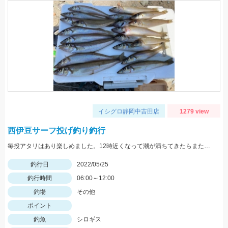
イシグロ静岡中吉田店
1279 view
西伊豆サーフ投げ釣り釣行
毎投アタリはあり楽しめました。12時近くなって潮が満ちてきたらまた食い良くなりましたが、エサ切れで終了しました。エサは赤イソメでした。
釣行日
2022/05/25
釣行時間
06:00～12:00
釣場
その他
ポイント
釣魚
シロギス