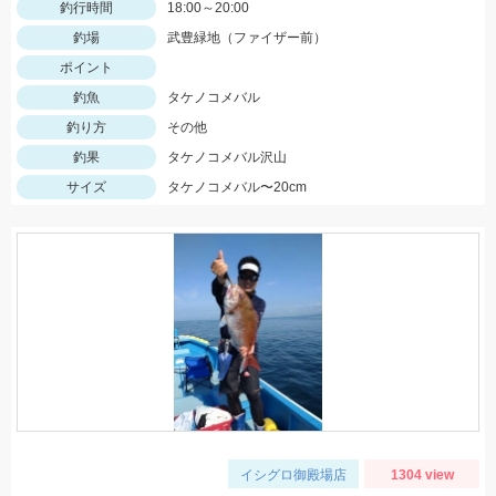
釣行時間
18:00～20:00
釣場
武豊緑地（ファイザー前）
ポイント
釣魚
タケノコメバル
釣り方
その他
釣果
タケノコメバル沢山
サイズ
タケノコメバル〜20cm
イシグロ御殿場店
1304 view