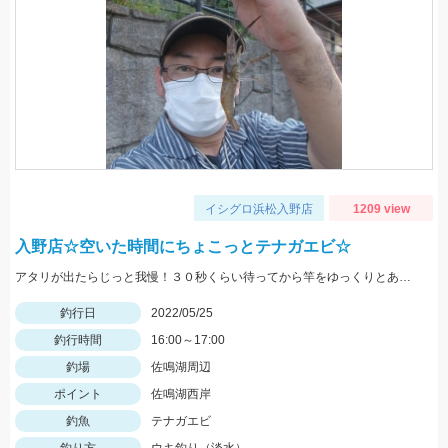
イシグロ浜松入野店
1209 view
入野店☆空いた時間にちょこっとテナガエビ☆
アタリが出たらじっと我慢！３０秒くらい待ってから竿をゆっくりとあげましょう。
釣行日
2022/05/25
釣行時間
16:00～17:00
釣場
佐鳴湖周辺
ポイント
佐鳴湖西岸
釣魚
テナガエビ