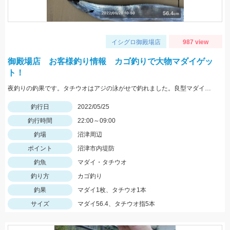
イシグロ御殿場店
987 view
御殿場店 お客様釣り情報 カゴ釣りで大物マダイゲッ
ト！
夜釣りの釣果です。タチウオはアジの泳がせで釣れました。良型マダイおめでとうございます。
釣行日
2022/05/25
釣行時間
22:00～09:00
釣場
沼津周辺
ポイント
沼津市内堤防
釣魚
マダイ・タチウオ
釣り方
カゴ釣り
釣果
マダイ1枚、タチウオ1本
サイズ
マダイ56.4、タチウオ指5本