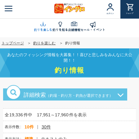
メ
イ
ショップ
ログイン
ン
コ
ン
釣りを楽しむ
釣りを知る
店舗情報
セール・イベント
テ
トップページ
釣りを楽しむ
釣り情報
ン
ツ
あなたのフィッシング情報を大募集！！喜びと悲しみをみんなに大公
に
開！！
移
釣り情報
動
詳細検索
（釣場・釣り方・釣魚が選択できます）
全
19,336
件中
17,951～17,960
件を表示
10件
30件
表示件数