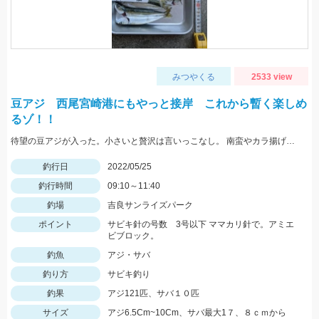
みつやくる
2533 view
豆アジ 西尾宮崎港にもやっと接岸 これから暫く楽しめ
るゾ！！
待望の豆アジが入った。小さいと贅沢は言いっこなし。 南蛮やカラ揚げに最適。今だけの特典。
釣行日
2022/05/25
釣行時間
09:10～11:40
釣場
吉良サンライズパーク
ポイント
サビキ針の号数 3号以下 ママカリ針で。アミエ
ビブロック。
釣魚
アジ・サバ
釣り方
サビキ釣り
釣果
アジ121匹、サバ１０匹
サイズ
アジ6.5Cm~10Cm、サバ最大1７、８ｃｍから