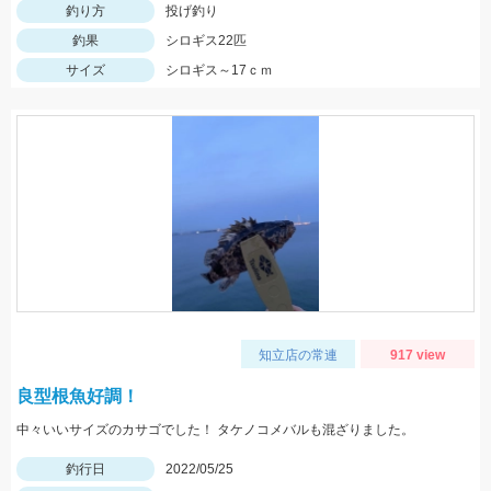
釣り方
投げ釣り
釣果
シロギス22匹
サイズ
シロギス～17ｃｍ
知立店の常連
917 view
良型根魚好調！
中々いいサイズのカサゴでした！ タケノコメバルも混ざりました。
釣行日
2022/05/25