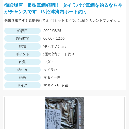
御殿場店 良型真鯛好調!! タイラバで真鯛を釣るなら今
がチャンスです！IN沼津湾内ボート釣り
釣果速報です！真鯛釣れてます!!ヒットタイラバは紅牙カレントブレイカー「ギャルピンク」
釣行日
2022/05/25
釣行時間
06:00～12:00
釣場
沖・オフショア
ポイント
沼津湾内ボート釣り
釣魚
マダイ
釣り方
タイラバ
釣果
マダイー匹
サイズ
マダイ60㎝前後