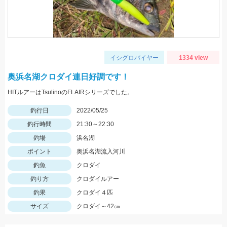
イシグロバイヤー
1334 view
奥浜名湖クロダイ連日好調です！
HITルアーはTsulinoのFLAIRシリーズでした。
釣行日
2022/05/25
釣行時間
21:30～22:30
釣場
浜名湖
ポイント
奥浜名湖流入河川
釣魚
クロダイ
釣り方
クロダイルアー
釣果
クロダイ４匹
サイズ
クロダイ～42㎝