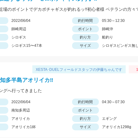
日
2022/06/04
釣行時間
05:30～12:30
師崎周辺
ポイント
師崎沖
シロギス
釣り方
船釣り
シロギス15〜47本
サイズ
シロギスピンギス無し
XESTA･DUELフィールドスタッフの伊藤ちゃんです
❗知多半島アオリイカ‼️
ングへ行ってきました
日
2022/06/04
釣行時間
04:30～07:30
南知多周辺
ポイント
アオリイカ
釣り方
エギング
アオリイカ1杯
サイズ
アオリイカ1298g