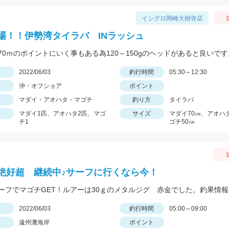
イシグロ岡崎大樹寺店
1
場！！伊勢湾タイラバ INラッシュ
70ｍのポイントにいく事もある為120～150gのヘッドがあると良いです
日
2022/06/03
釣行時間
05:30～12:30
沖・オフショア
ポイント
マダイ・アオハタ・マゴチ
釣り方
タイラバ
マダイ1匹、アオハタ2匹、マゴ
サイズ
マダイ70㎝、アオハ
チ1
ゴチ50㎝
1
絶好超 継続中♪サーフに行くなら今！
日
2022/06/03
釣行時間
05:00～09:00
遠州灘海岸
ポイント