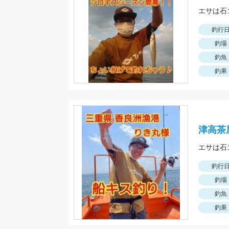
エサは石
釣行
釣場
釣魚
釣果
津高茶
エサは石
釣行
釣場
釣魚
釣果