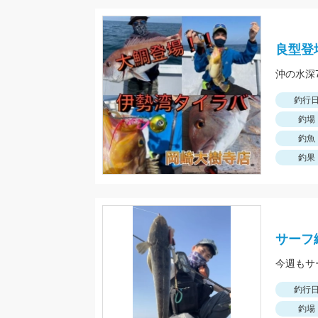
良型登
沖の水深
釣行
釣場
釣魚
釣果
サーフ
釣行
釣場