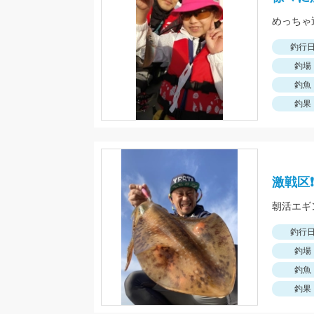
釣行
釣場
釣魚
釣果
激戦区
朝活エギ
釣行
釣場
釣魚
釣果