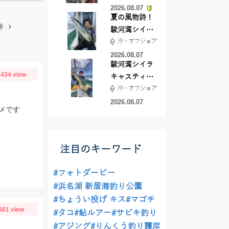
2026.08.07
夏の風物詩！
件
駿河湾シイラ
沖・オフショア
キャスティン
グ行ってきま
2026.08.07
駿河湾シイラ
した！！
434 view
キャスティン
沖・オフショア
グ行ってきま
した！
2026.08.07
メです
注目のキーワード
#フォトダービー
#浜名湖 新居海釣り公園
#ちょうい投げ キス
#マゴチ
561 view
#タコ
#鮎ルアー
#サビキ釣り
#アジング
#りんくう釣り護岸