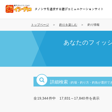
メ
イ
タノシサを追求する遊びコミュニケーションサイト
ン
コ
ン
トップページ
釣りを楽しむ
釣り情報
テ
ン
あなたのフィッ
ツ
に
移
動
詳細検索
（釣場・釣り方・釣魚が選択で
全
19,344
件中
17,831～17,840
件を表示