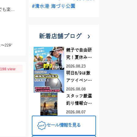
#清水港 海づり公園
めっちゃ近場のポイントでデカポチャギスが釣れるッ‼︎初心者様 ベテランの方々でも楽しめますッ(о´∀`о)
新着店舗ブログ
〜22㌢
親子で自由研
究！夏休みに
釣りデビュー
2026.08.23
1198 view
明日8/9は激
アツイベント
日！！！～オ
2026.08.08
ーダー偏光グ
スタッフ厳選
ラス受注会～
釣り情報☆彡
連休は何釣り
2026.08.07
に行こう
セール情報を見る
♪【イシグロ
西尾店】