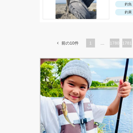
釣魚
釣果
前の10件
1
…
ペ
1780
ペ
1781
ー
ー
ジ
ジ