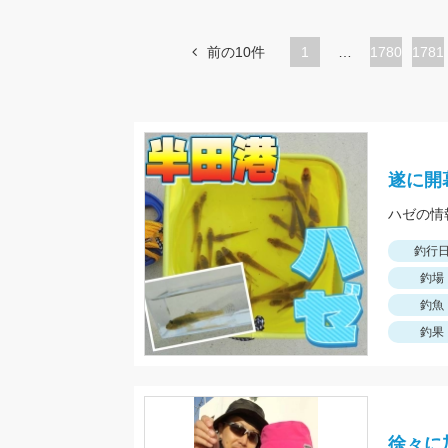
前の10件
1
…
ペ
1780
ペ
1781
ー
ー
ジ
ジ
遂に開
ハゼの情
釣行
釣場
釣魚
釣果
徐々に