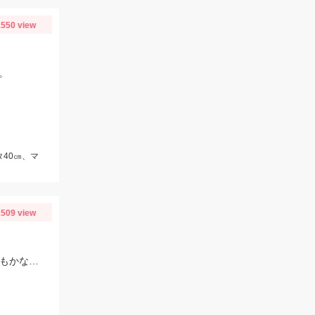
550 view
。
タ40㎝、マ
509 view
今週もサーフでマゴチGET！ルアーは30ｇのメタルジグ 赤金でした。釣果情報もかなり増えてます！