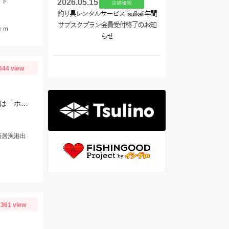
イド
2026.05.15
店舗情報
釣り具レンタルサービスTsulikali 年間
サブスクプラン会員受付終了のお知
ｃｍ
らせ
644 view
スタッフ佐野釣行♪ 超高級魚 シロアマダイ 最高です！オモリは100号。エサは「ホタルイカ」で連発でした♪
新居漁港出
361 view