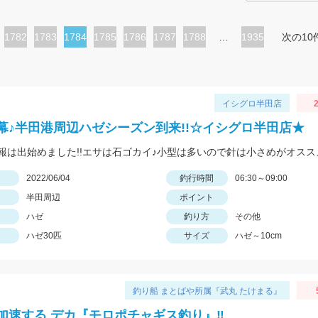
ペ
1782
ペ
1783
カ
1784
ペ
1785
ペ
1786
ペ
1787
ペ
1788
…
1935
次の10
ー
ー
レ
ー
ー
ー
ー
ジ
ジ
ン
ジ
ジ
ジ
ジ
ト
イシグロ半田店
2
ペ
幕♪半田港周辺ハゼシーズン到来!!☆イシグロ半田店★
ー
報は出始めました!!エサは石ゴカイ♪小型は多いので針は小さめがオスス
ジ
日
2022/06/04
釣行時間
06:30～09:00
半田周辺
ポイント
ハゼ
釣り方
その他
ハゼ30匹
サイズ
ハゼ～10cm
釣り船 まとばや所属『武丸 たけまる』
加速する デカ『モロポチャギス釣り』‼︎