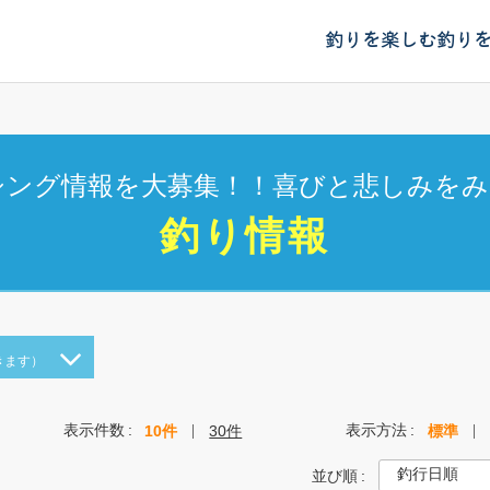
釣りを楽しむ
釣り
シング情報を大募集！！喜びと悲しみをみ
釣り情報
きます）
表示件数
表示方法
10件
30件
標準
並び順