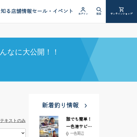
を知る
店舗情報
セール・イベント
ログイン
検索
オンラインショップ
んなに大公開！！
新着釣り情報
誰でも簡単！
テキストのみ
一色港サビキ
一色周辺
＆ちょい投げ