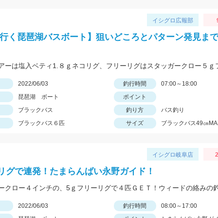
イシグロ広報部
と行く琵琶湖バスボート】狙いどころとパターン発見ま
日
2022/06/03
釣行時間
07:00～18:00
琵琶湖 ボート
ポイント
ブラックバス
釣り方
バス釣り
ブラックバス６匹
サイズ
ブラックバス49㎝MA
イシグロ岐阜店
2
リグで連発！たまらんばい永野ガイド！
日
2022/06/03
釣行時間
08:00～17:00