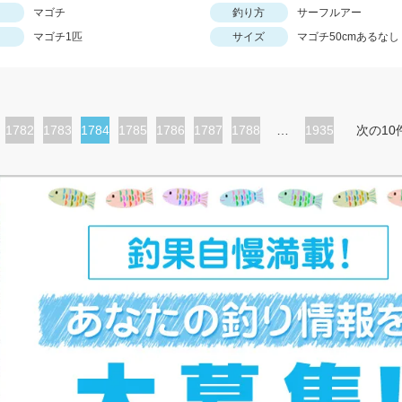
マゴチ
釣り方
サーフルアー
マゴチ1匹
サイズ
マゴチ50cmあるなし
ペ
1782
ペ
1783
カ
1784
ペ
1785
ペ
1786
ペ
1787
ペ
1788
…
1935
次の10
ー
ー
レ
ー
ー
ー
ー
ジ
ジ
ン
ジ
ジ
ジ
ジ
ト
ペ
ー
ジ