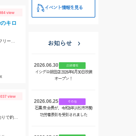
イベント情報を見る
984 view
でのキロ
ヒットルアーは塩入ベティ1.８ｇネコリグ、フリーリグはスタッガークロー５ｇフリーリグでした♪濃い色のワームがＧＯＯＤ★
お知らせ
2026.06.30
店舗情報
イシグロ磐田店 2026年6月30日改装
X
オープン！
037 view
2026.06.25
その他
石黒 衆 会長が、令和8年浜松市市勢
功労者表彰を受彰されました
スタッガークロー４インチの、5ｇフリーリグで４匹ＧＥＴ！ウィードの絡みの釣りで釣れてます！