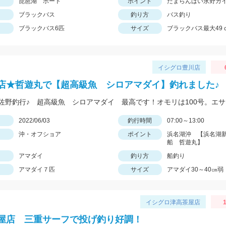
琵琶湖 ボート
ポイント
たまらんばい永野ガ
ブラックバス
釣り方
バス釣り
ブラックバス6匹
サイズ
ブラックバス最大49
イシグロ豊川店
店★哲遊丸で【超高級魚 シロアマダイ】釣れました♪
日
2022/06/03
釣行時間
07:00～13:00
沖・オフショア
ポイント
浜名湖沖 【浜名湖
船 哲遊丸】
アマダイ
釣り方
船釣り
アマダイ７匹
サイズ
アマダイ30～40㎝弱
イシグロ津高茶屋店
1
屋店 三重サーフで投げ釣り好調！