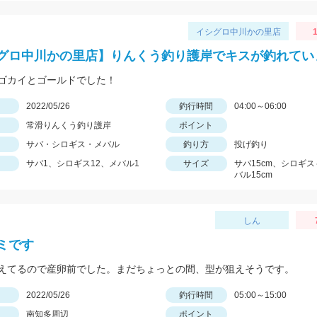
イシグロ中川かの里店
1
グロ中川かの里店】りんくう釣り護岸でキスが釣れてい
ゴカイとゴールドでした！
日
2022/05/26
釣行時間
04:00～06:00
常滑りんくう釣り護岸
ポイント
サバ・シロギス・メバル
釣り方
投げ釣り
サバ1、シロギス12、メバル1
サイズ
サバ15cm、シロギス
バル15cm
しん
ミです
えてるので産卵前でした。まだちょっとの間、型が狙えそうです。
日
2022/05/26
釣行時間
05:00～15:00
南知多周辺
ポイント