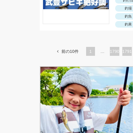
釣行
釣場
釣魚
釣果
前の10件
1
…
ペ
1790
ペ
1791
ー
ー
ジ
ジ