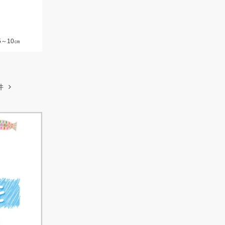
5～10㎝
件