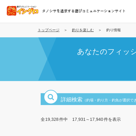
メ
イ
タノシサを追求する遊びコミュニケーションサイト
ン
コ
ン
トップページ
釣りを楽しむ
釣り情報
テ
ン
あなたのフィッ
ツ
に
移
動
詳細検索
（釣場・釣り方・釣魚が選択で
全
19,328
件中
17,931～17,940
件を表示