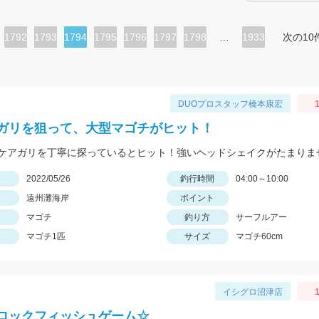
ペ
1792
ペ
1793
カ
1794
ペ
1795
ペ
1796
ペ
1797
ペ
1798
…
1933
次の10
ー
ー
レ
ー
ー
ー
ー
ジ
ジ
ン
ジ
ジ
ジ
ジ
ト
DUOプロスタッフ橋本康宏
1
ペ
ガリを狙って、大型マゴチがヒット！
ー
ケアガリを丁寧に探っているとヒット！強いヘッドシェイクがたまりま
ジ
日
2022/05/26
釣行時間
04:00～10:00
遠州灘海岸
ポイント
マゴチ
釣り方
サーフルアー
マゴチ1匹
サイズ
マゴチ60cm
イシグロ沼津店
1
ロックフィッシュゲーム☆