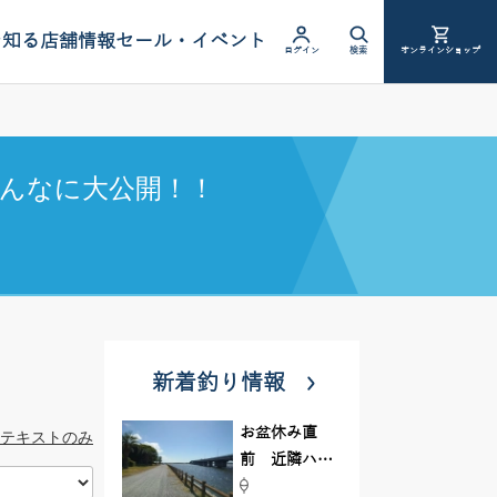
を知る
店舗情報
セール・イベント
ログイン
検索
オンラインショップ
んなに大公開！！
新着釣り情報
お盆休み直
テキストのみ
前 近隣ハゼ
釣り場調査し