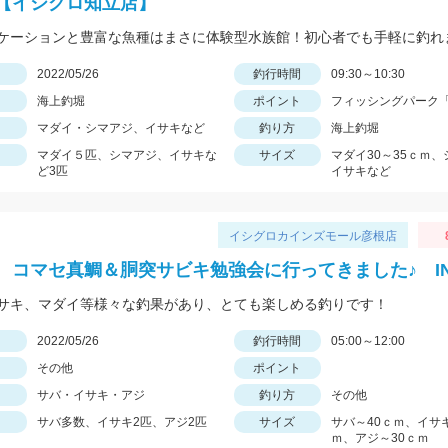
【イシグロ知立店】
ケーションと豊富な魚種はまさに体験型水族館！初心者でも手軽に釣れ
日
2022/05/26
釣行時間
09:30～10:30
海上釣堀
ポイント
フィッシングパーク
マダイ・シマアジ、イサキなど
釣り方
海上釣堀
マダイ５匹、シマアジ、イサキな
サイズ
マダイ30～35ｃｍ
ど3匹
イサキなど
イシグロカインズモール彦根店
 コマセ真鯛＆胴突サビキ勉強会に行ってきました♪ I
サキ、マダイ等様々な釣果があり、とても楽しめる釣りです！
日
2022/05/26
釣行時間
05:00～12:00
その他
ポイント
サバ・イサキ・アジ
釣り方
その他
サバ多数、イサキ2匹、アジ2匹
サイズ
サバ～40ｃｍ、イサキ
ｍ、アジ～30ｃｍ