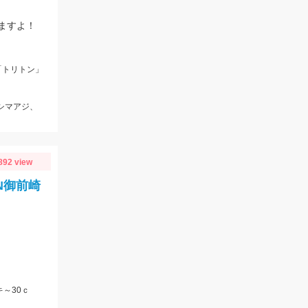
ますよ！
「トリトン」
、シマアジ、
892 view
N御前崎
～30ｃ