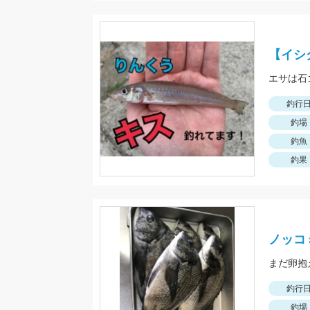
【イシ
エサは石
釣行
釣場
釣魚
釣果
ノッコ
まだ卵抱
釣行
釣場