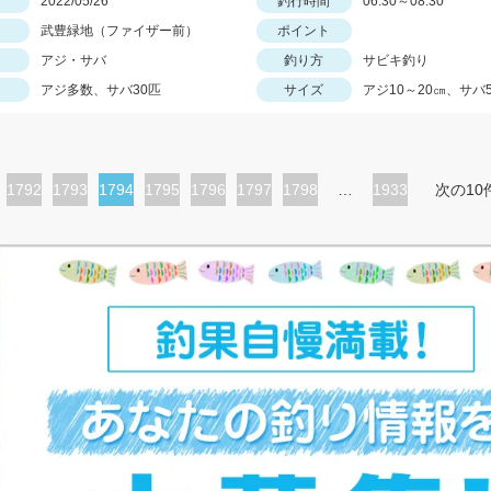
日
2022/05/26
釣行時間
06:30～08:30
武豊緑地（ファイザー前）
ポイント
アジ・サバ
釣り方
サビキ釣り
アジ多数、サバ30匹
サイズ
アジ10～20㎝、サバ
ペ
1792
ペ
1793
カ
1794
ペ
1795
ペ
1796
ペ
1797
ペ
1798
…
1933
次の10
ー
ー
レ
ー
ー
ー
ー
ジ
ジ
ン
ジ
ジ
ジ
ジ
ト
ペ
ー
ジ