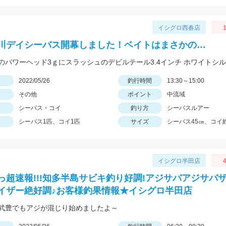
イシグロ西春店
1
川デイシーバス開幕しました！ベイトはまさかの…
日
2022/05/26
釣行時間
13:30～15:00
その他
ポイント
中流域
シーバス・コイ
釣り方
シーバスルアー
シーバス1匹、コイ1匹
サイズ
シーバス45㎝、コイ約
イシグロ半田店
4
っ超速報!!!知多半島サビキ釣り好調!アジサバアジサバ
イザー絶好調♪お客様釣果情報★イシグロ半田店
武豊でもアジが混じり始めましたよ～