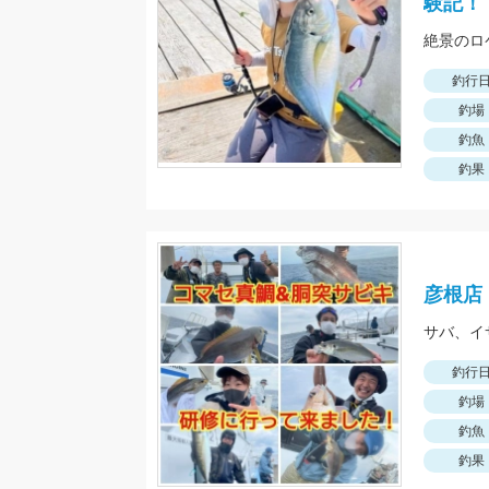
験記！
絶景のロ
釣行
釣場
釣魚
釣果
彦根店
サバ、イ
釣行
釣場
釣魚
釣果