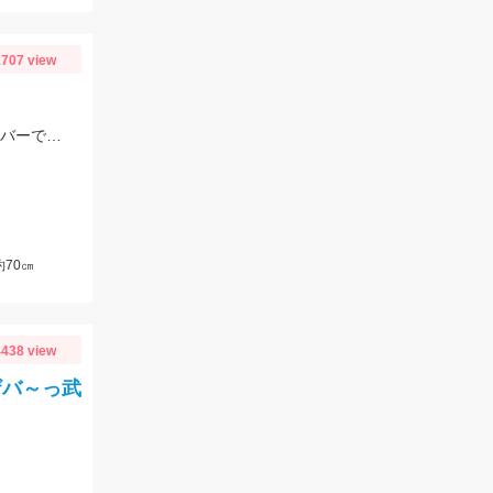
707 view
コアマンのパワーヘッド3ｇにスラッシュのデビルテール3.4インチ ホワイトシルバーで釣れました！
70㎝
438 view
ザバ～っ武