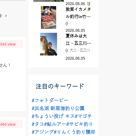
2026.08.06
てきました
敦賀イカメタ
件
ル釣行in竹宝
丸様 釣り方で
2026.08.05
釣果が激変！
夏休みは大
竿頭を取った
江・五三川で
041 view
パターンと
大江・五三川
バスフィッシ
は？
ング♪
2026.08.05
せん！
注目のキーワード
#フォトダービー
#浜名湖 新居海釣り公園
#ちょうい投げ キス
#マゴチ
#タコ
#鮎ルアー
#サビキ釣り
404 view
#アジング
#りんくう釣り護岸