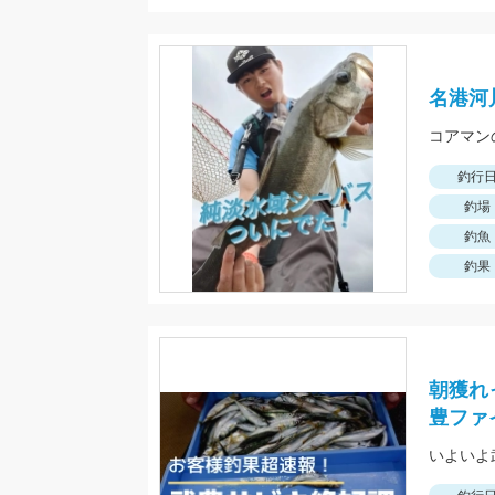
名港河
釣行
釣場
釣魚
釣果
朝獲れ
豊ファ
いよいよ