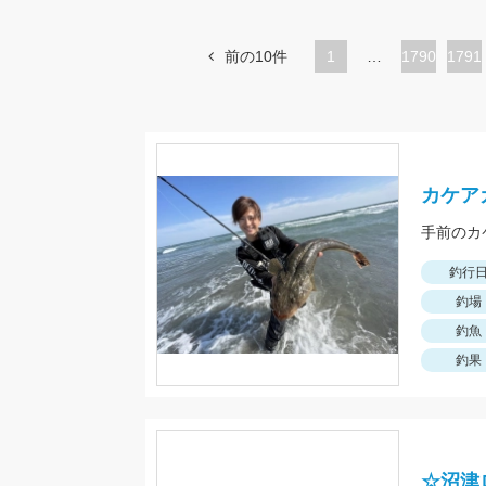
前の10件
1
…
ペ
1790
ペ
1791
ー
ー
ジ
ジ
カケア
手前のカ
釣行
釣場
釣魚
釣果
☆沼津