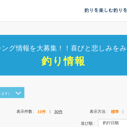
釣りを楽しむ
釣り
シング情報を大募集！！喜びと悲しみをみ
釣り情報
きます）
表示件数
表示方法
10件
30件
標準
並び順