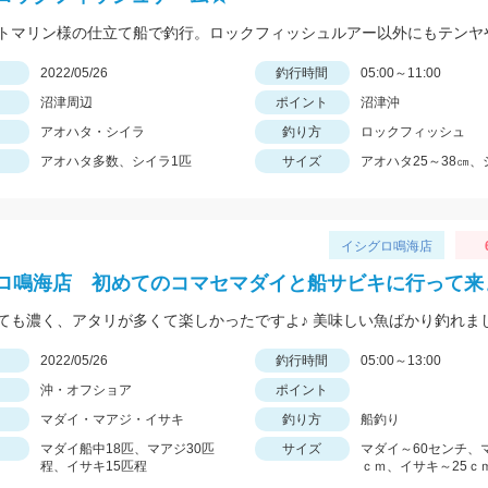
日
2022/05/26
釣行時間
05:00～11:00
沼津周辺
ポイント
沼津沖
アオハタ・シイラ
釣り方
ロックフィッシュ
アオハタ多数、シイラ1匹
サイズ
アオハタ25～38㎝、
イシグロ鳴海店
ロ鳴海店 初めてのコマセマダイと船サビキに行って来
ても濃く、アタリが多くて楽しかったですよ♪ 美味しい魚ばかり釣れま
日
2022/05/26
釣行時間
05:00～13:00
沖・オフショア
ポイント
マダイ・マアジ・イサキ
釣り方
船釣り
マダイ船中18匹、マアジ30匹
サイズ
マダイ～60センチ、
程、イサキ15匹程
ｃｍ、イサキ～25ｃ