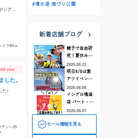
#清水港 海づり公園
プラネットマリン様の仕立て船で釣行。ロックフィッシュルアー以外にもテンヤやジグ、キャスティングなどその場に応じて色々な釣りが出来ました。
新着店舗ブログ
シイラ80㎝
親子で自由研
究！夏休みに
釣りデビュー
2026.08.23
609 view
明日8/9は激
アツイベント
ました。
日！！！～オ
2026.08.08
した♪
ーダー偏光グ
イシグロ鳴海
ラス受注会～
店 パート・ア
ルバイトスタ
2026.08.07
ッフまだまだ
セール情報を見る
募集中！
マアジ～35
ｍ