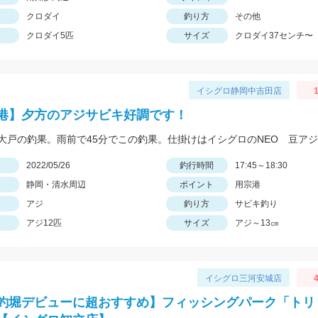
クロダイ
釣り方
その他
クロダイ5匹
サイズ
クロダイ37センチ〜
イシグロ静岡中吉田店
1
港】夕方のアジサビキ好調です！
日
2022/05/26
釣行時間
17:45～18:30
静岡・清水周辺
ポイント
用宗港
アジ
釣り方
サビキ釣り
アジ12匹
サイズ
アジ～13㎝
イシグロ三河安城店
4
釣堀デビューに超おすすめ】フィッシングパーク「トリ