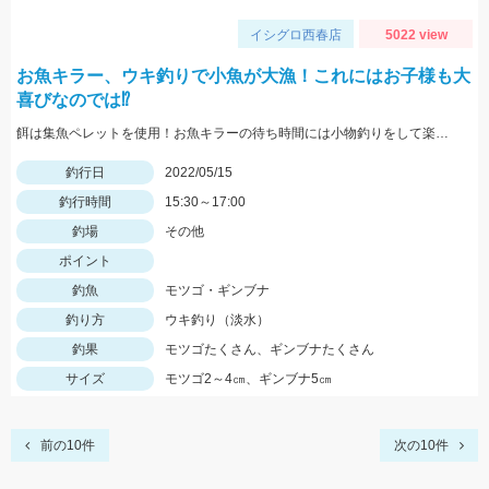
イシグロ西春店
5022 view
お魚キラー、ウキ釣りで小魚が大漁！これにはお子様も大
喜びなのでは⁉
餌は集魚ペレットを使用！お魚キラーの待ち時間には小物釣りをして楽しみましょう！
釣行日
2022/05/15
釣行時間
15:30～17:00
釣場
その他
ポイント
釣魚
モツゴ・ギンブナ
釣り方
ウキ釣り（淡水）
釣果
モツゴたくさん、ギンブナたくさん
サイズ
モツゴ2～4㎝、ギンブナ5㎝
前の10件
次の10件