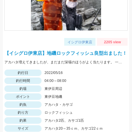
イシグロ伊東店
2205 view
【イシグロ伊東店】地磯ロックフィッシュ良型出ました！
アカハタ増えてきましたが、まだまだ深場のほうがよく当たります。 一誠ジャコバグ3.2インチのテキサスリグでヒット。
釣行日
2022/05/16
釣行時間
04:00～08:00
釣場
東伊豆周辺
ポイント
東伊豆地磯
釣魚
アカハタ・カサゴ
釣り方
ロックフィッシュ
釣果
アカハタ2匹、カサゴ1匹
サイズ
アカハタ20～35ｃｍ、カサゴ22ｃｍ