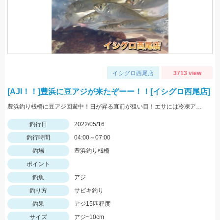
イシグロ西尾店
3713 view
[AJI！！]豊浜に豆アジが来たぞーー！！[イシグロ西尾店]
豊浜釣り桟橋に豆アジ回遊中！日が昇る直前が狙い目！エサには冷凍アミエビ＆王道アジを使用しました！
釣行日
2022/05/16
釣行時間
04:00～07:00
釣場
豊浜釣り桟橋
ポイント
釣魚
アジ
釣り方
サビキ釣り
釣果
アジ15匹程度
サイズ
アジ~10cm