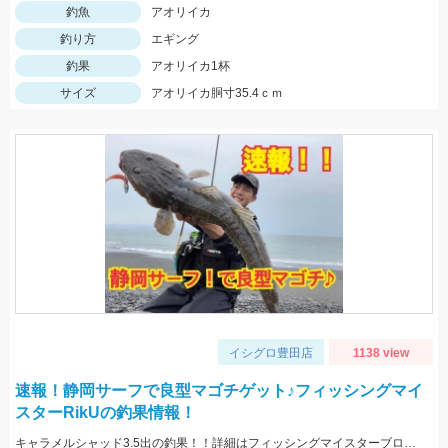
釣魚
アオリイカ
釣り方
エギング
釣果
アオリイカ1杯
サイズ
アオリイカ胴寸35.4ｃｍ
イシグロ豊田店
1138 view
速報！静岡サーフで良型マゴチゲット♪フィッシングマイ
スターRikUの釣果情報！
キャラメルシャッド3.5出の釣果！！詳細はフィッシングマイスターブログにて近日中公開です。