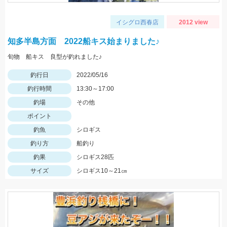
イシグロ西春店
2012 view
知多半島方面 2022船キス始まりました♪
旬物 船キス 良型が釣れました♪
釣行日
2022/05/16
釣行時間
13:30～17:00
釣場
その他
ポイント
釣魚
シロギス
釣り方
船釣り
釣果
シロギス28匹
サイズ
シロギス10～21㎝