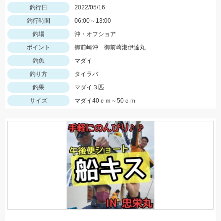
釣行日
2022/05/16
釣行時間
06:00～13:00
釣場
沖・オフショア
ポイント
御前崎沖 御前崎港伊達丸
釣魚
マダイ
釣り方
タイラバ
釣果
マダイ３匹
サイズ
マダイ40ｃｍ～50ｃｍ