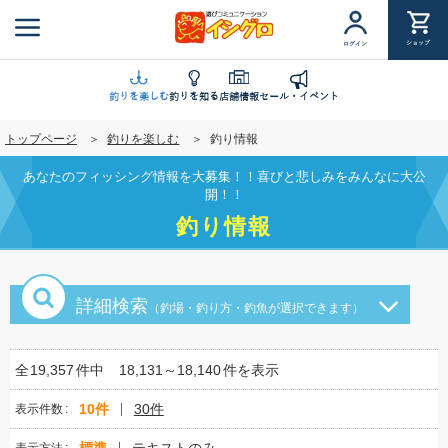
メ
イ
ショップ
ログイン
ン
コ
ン
釣りを楽しむ
釣りを知る
店舗情報
セール・イベント
テ
トップページ
釣りを楽しむ
釣り情報
ン
ツ
あなたのフィッシング情報を大募集！！喜びと悲しみをみんなに大公
に
開！！
移
釣り情報
動
詳細検索
（釣場・釣り方・釣魚が選択できます）
全
19,357
件中
18,131～18,140
件を表示
10件
30件
表示件数