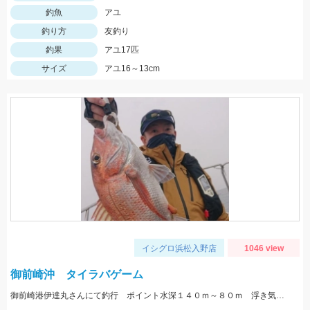
釣魚
アユ
釣り方
友釣り
釣果
アユ17匹
サイズ
アユ16～13cm
イシグロ浜松入野店
1046 view
御前崎沖 タイラバゲーム
御前崎港伊達丸さんにて釣行 ポイント水深１４０ｍ～８０ｍ 浮き気味のやる気のある真鯛を探す釣り方でした。