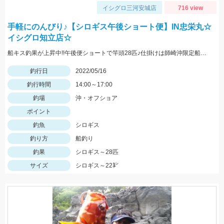
イシグロ三河安城店
716 view
手軽にのんびり♪【シロギス午後ショート便】IN忠栄丸☆
イシグロ知立店☆
船キス釣果が上昇中!!午後便ショートで竿頭28匹♪仕掛けは師崎沖限定船キス仕掛け7号です♪
釣行日
2022/05/16
釣行時間
14:00～17:00
釣場
沖・オフショア
ポイント
釣魚
シロギス
釣り方
船釣り
釣果
シロギス～28匹
サイズ
シロギス～22㌢