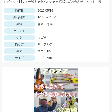
ジグヘッド14ｇ＋一誠キャラメルシャッド3.5の組み合わせでヒット！春の駿河湾サーフはマゴチ、ヒラメ、マダイ、青物など魚種が超豊富！
釣行日
2022/05/16
釣行時間
10:00～11:00
釣場
静岡市海岸
ポイント
釣魚
マゴチ
釣り方
サーフルアー
釣果
マゴチ1匹
サイズ
マゴチ65cm