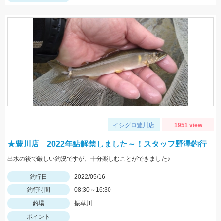
イシグロ豊川店
1951 view
★豊川店 2022年鮎解禁しました～！スタッフ野澤釣行
出水の後で厳しい釣況ですが、十分楽しむことができました♪
釣行日
2022/05/16
釣行時間
08:30～16:30
釣場
振草川
ポイント