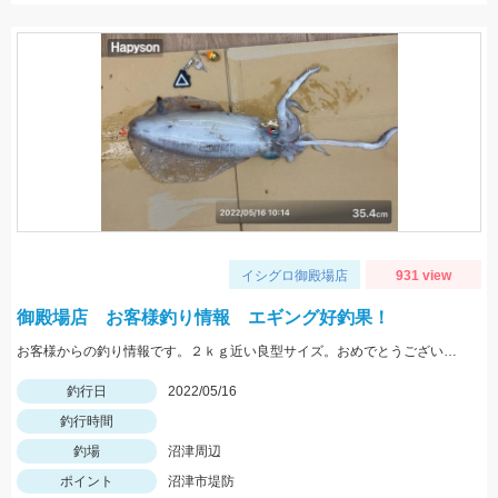
イシグロ御殿場店
931 view
御殿場店 お客様釣り情報 エギング好釣果！
お客様からの釣り情報です。２ｋｇ近い良型サイズ。おめでとうございます。
釣行日
2022/05/16
釣行時間
釣場
沼津周辺
ポイント
沼津市堤防