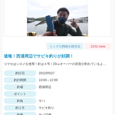
イシグロ岡崎大樹寺店
2232 view
速報！西浦周辺でサビキ釣りが好調！
コマセはシロメを使用！針は４号！20㎝オーバーの良型が釣れているようです！
釣行日
2022/05/27
釣行時間
10:00～12:00
釣場
西浦周辺
ポイント
釣魚
サバ
釣り方
サビキ釣り
釣果
サバ10尾