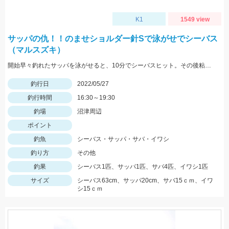
K1
1549 view
サッパの仇！！のませショルダー針Sで泳がせでシーバス
（マルスズキ）
開始早々釣れたサッパを泳がせると、10分でシーバスヒット。その後粘るも肝心のアオリイカが釣れない。
釣行日
2022/05/27
釣行時間
16:30～19:30
釣場
沼津周辺
ポイント
釣魚
シーバス・サッパ・サバ・イワシ
釣り方
その他
釣果
シーバス1匹、サッパ1匹、サバ4匹、イワシ1匹
サイズ
シーバス63cm、サッパ20cm、サバ15ｃｍ、イワ
シ15ｃｍ