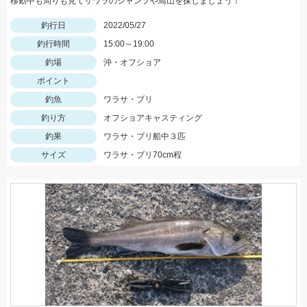
移動中も周りも見てサワラのジャンプや鳥山を探しましょう！
釣行日
2022/05/27
釣行時間
15:00～19:00
釣場
沖・オフショア
ポイント
釣魚
ワラサ・ブリ
釣り方
オフショアキャスティング
釣果
ワラサ・ブリ船中３匹
サイズ
ワラサ・ブリ70cm程