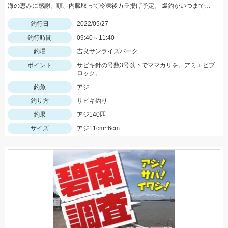
海の恵みに感謝。頭、内臓取って冷凍後カラ揚げ予定。 爆釣がいつまで続くか見守りたい。
釣行日
2022/05/27
釣行時間
09:40～11:40
釣場
吉良サンライズパーク
ポイント
サビキ針の号数3号以下でママカリを。アミエビブ
ロック。
釣魚
アジ
釣り方
サビキ釣り
釣果
アジ140匹
サイズ
アジ11cm~6cm