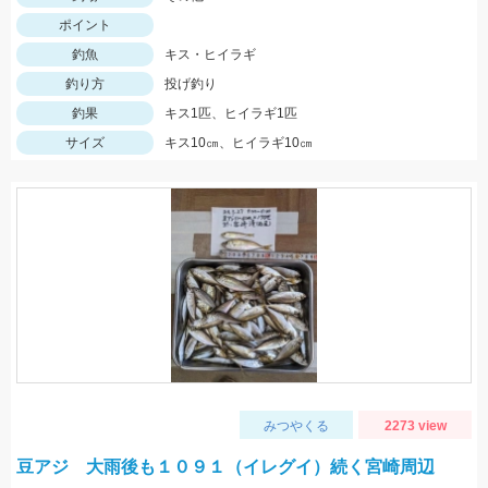
ポイント
釣魚
キス・ヒイラギ
釣り方
投げ釣り
釣果
キス1匹、ヒイラギ1匹
サイズ
キス10㎝、ヒイラギ10㎝
みつやくる
2273 view
豆アジ 大雨後も１０９１（イレグイ）続く宮崎周辺