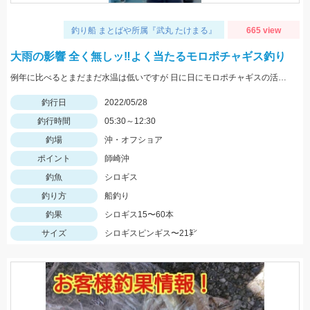
釣り船 まとばや所属『武丸 たけまる』
665 view
大雨の影響 全く無しッ‼︎よく当たるモロポチャギス釣り
例年に比べるとまだまだ水温は低いですが 日に日にモロポチャギスの活性 高まってますよッ(^-^)
釣行日
2022/05/28
釣行時間
05:30～12:30
釣場
沖・オフショア
ポイント
師崎沖
釣魚
シロギス
釣り方
船釣り
釣果
シロギス15〜60本
サイズ
シロギスピンギス〜21㌢