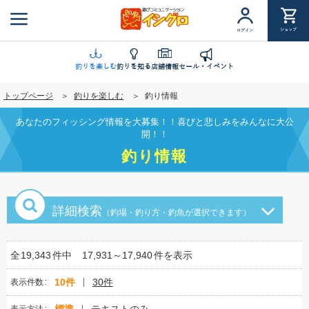
メ
イ
ショップ
ログイン
ン
コ
ン
釣りを楽しむ
釣りを知る
店舗情報
セール・イベント
テ
トップページ
釣りを楽しむ
釣り情報
ン
ツ
あなたのフィッシング情報を大募集！！喜びと悲しみをみんなに大公
に
開！！
移
釣り情報
動
詳細検索
（釣場・釣り方・釣魚が選択できます）
全
19,343
件中
17,931～17,940
件を表示
10件
30件
表示件数