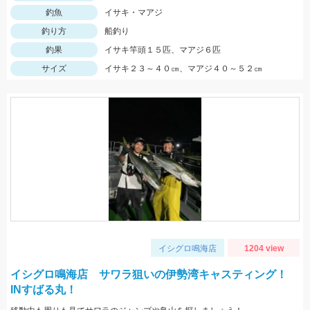
釣魚
イサキ・マアジ
釣り方
船釣り
釣果
イサキ竿頭１５匹、マアジ６匹
サイズ
イサキ２３～４０㎝、マアジ４０～５２㎝
イシグロ鳴海店
1204 view
イシグロ鳴海店 サワラ狙いの伊勢湾キャスティング！
INすばる丸！