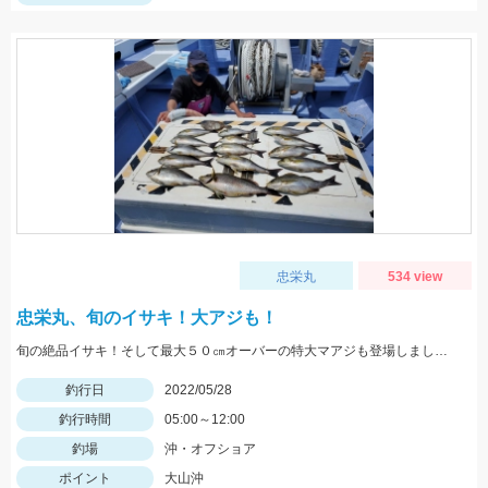
忠栄丸
534 view
忠栄丸、旬のイサキ！大アジも！
旬の絶品イサキ！そして最大５０㎝オーバーの特大マアジも登場しました。
釣行日
2022/05/28
釣行時間
05:00～12:00
釣場
沖・オフショア
ポイント
大山沖