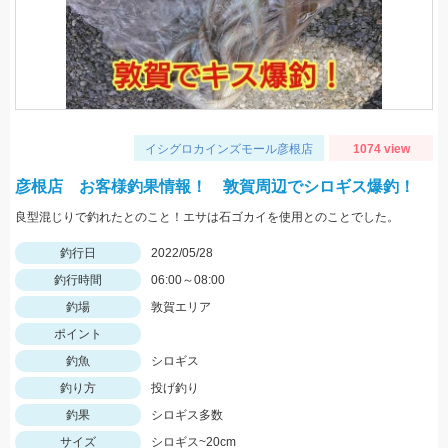
イシグロカインズモール彦根店
1074 view
彦根店 お客様釣果情報！ 敦賀周辺でシロギス爆釣！
良型混じりで釣れたとのこと！エサは石ゴカイを使用とのことでした。
釣行日
2022/05/28
釣行時間
06:00～08:00
釣場
敦賀エリア
ポイント
釣魚
シロギス
釣り方
投げ釣り
釣果
シロギス多数
サイズ
シロギス~20cm