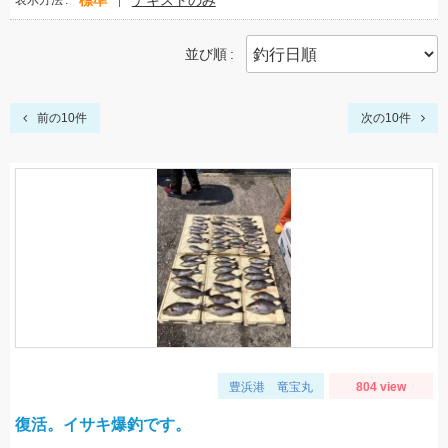
標準
テキストのみ
表示方法
並び順
前の10件
次の10件
豊浜港 竜宝丸
804 view
復活。イサキ爆釣です。