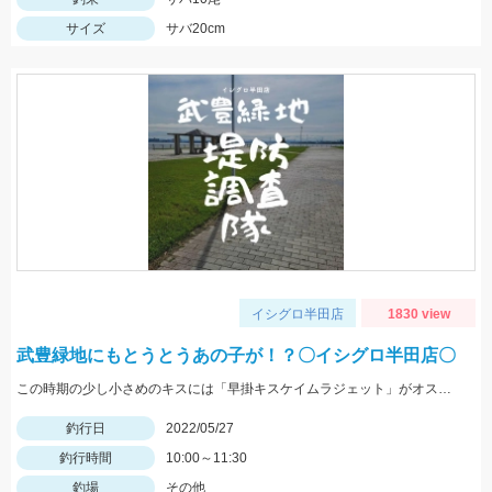
サイズ
サバ20cm
イシグロ半田店
1830 view
武豊緑地にもとうとうあの子が！？〇イシグロ半田店〇
この時期の少し小さめのキスには「早掛キスケイムラジェット」がオススメ！ 武豊緑地でも小型ですがキスが釣れ始めました！皆さんも是非、チャレンジしてみてください！！
釣行日
2022/05/27
釣行時間
10:00～11:30
釣場
その他