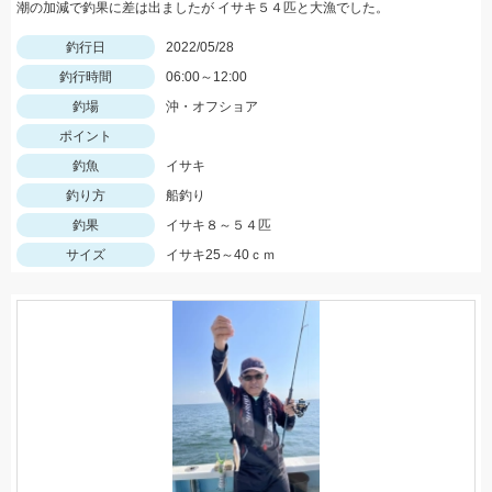
潮の加減で釣果に差は出ましたが イサキ５４匹と大漁でした。
釣行日
2022/05/28
釣行時間
06:00～12:00
釣場
沖・オフショア
ポイント
釣魚
イサキ
釣り方
船釣り
釣果
イサキ８～５４匹
サイズ
イサキ25～40ｃｍ