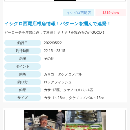
イシグロ西尾店
1319 view
イシグロ西尾店根魚情報！パターンを摑んで連発！
ビーローチを岸際に通して連発！ギリギリを攻めるのがGOOD！
釣行日
2022/05/22
釣行時間
22:15～23:15
釣場
その他
ポイント
釣魚
カサゴ・タケノコメバル
釣り方
ロックフィッシュ
釣果
カサゴ2匹、タケノコメバル4匹
サイズ
カサゴ～18㎝、タケノコメバル～13㎝