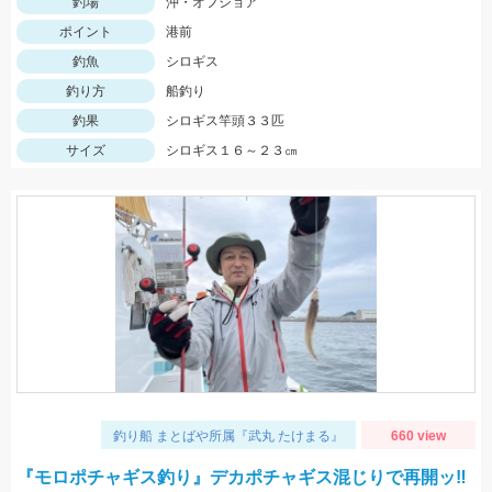
釣場
沖・オフショア
ポイント
港前
釣魚
シロギス
釣り方
船釣り
釣果
シロギス竿頭３３匹
サイズ
シロギス１６～２３㎝
釣り船 まとばや所属『武丸 たけまる』
660 view
『モロポチャギス釣り』デカポチャギス混じりで再開ッ‼︎