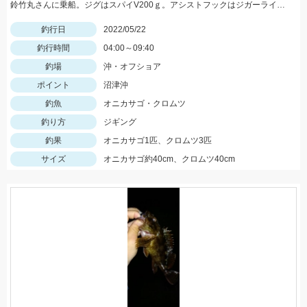
鈴竹丸さんに乗船。ジグはスパイV200ｇ。アシストフックはジガーライトシワリ2/0を使用。
釣行日
2022/05/22
釣行時間
04:00～09:40
釣場
沖・オフショア
ポイント
沼津沖
釣魚
オニカサゴ・クロムツ
釣り方
ジギング
釣果
オニカサゴ1匹、クロムツ3匹
サイズ
オニカサゴ約40cm、クロムツ40cm