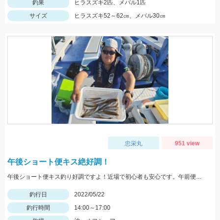
釣果
ヒラスズキ2匹、メバル1匹
サイズ
ヒラスズキ52～62㎝、メバル30㎝
忠栄丸
951 view
午後ショート便キス絶好調！
午後ショート便キス釣り好調ですよ！近場で初心者も安心です。午前便ではイサキ釣りへ出船中！
釣行日
2022/05/22
釣行時間
14:00～17:00