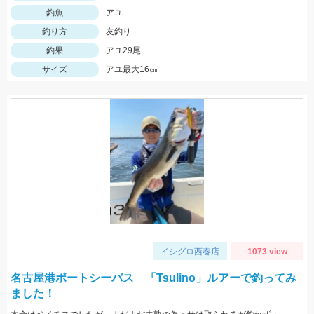
釣魚
アユ
釣り方
友釣り
釣果
アユ29尾
サイズ
アユ最大16㎝
イシグロ西春店
1073 view
名古屋港ボートシーバス 「Tsulino」ルアーで釣ってみ
ました！