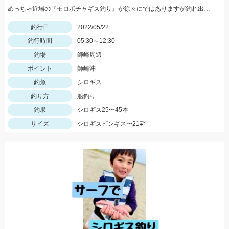
めっちゃ近場の『モロポチャギス釣り』が徐々にではありますが釣れ出して来てますよッ(*⁰▿⁰*)
釣行日
2022/05/22
釣行時間
05:30～12:30
釣場
師崎周辺
ポイント
師崎沖
釣魚
シロギス
釣り方
船釣り
釣果
シロギス25〜45本
サイズ
シロギスピンギス〜21㌢