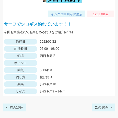
イシグロ中川かの里店
1263 view
サーフでシロギス釣れています！！
今回も家族連れでも楽しめる釣りをご紹介(≧▽≦)
釣行日
2022/05/22
釣行時間
05:00～08:00
釣場
四日市周辺
ポイント
釣魚
シロギス
釣り方
投げ釣り
釣果
シロギス10
サイズ
シロギス9～14cm
前の10件
次の10件