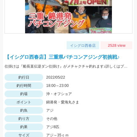
イシグロ西春店
2528 view
【イシグロ西春店】三重県バチコンアジング初挑戦♪
仕掛けは『船長直伝逆ダン仕掛け』がメチャクチャ釣れます♪詳しくはブログをご覧ください‼
釣行日
2022/05/22
釣行時間
18:00～23:00
釣場
沖・オフショア
ポイント
錦港発・愛海丸さま
釣魚
アジ
釣り方
その他
釣果
アジ8匹
サイズ
アジ～35ｃｍ