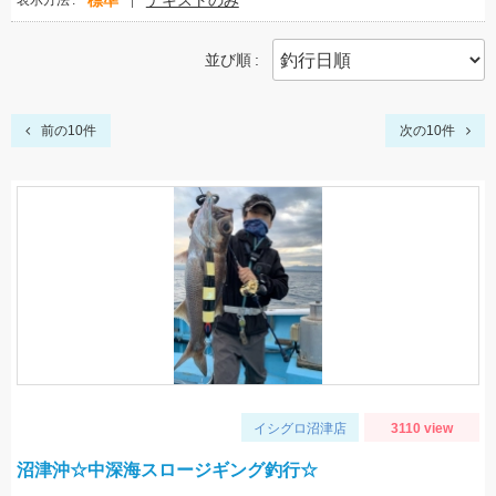
標準
テキストのみ
表示方法
並び順
前の10件
次の10件
イシグロ沼津店
3110 view
沼津沖☆中深海スロージギング釣行☆