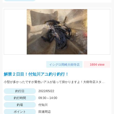
イシグロ岡崎大樹寺店
1604 view
解禁２日目！付知川アユ釣り釣行！
小型が多かったですが黄色いアユが追って掛かりますよ！大樹寺店スタッフ岩崎釣行
釣行日
2022/05/22
釣行時間
09:30～14:00
釣場
付知川
ポイント
田瀬周辺