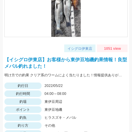
イシグロ伊東店
1051 view
【イシグロ伊東店】お客様から東伊豆地磯釣果情報！良型
メバル釣れました！
明け方での釣果 クリア系のワームによく当たりました！情報提供ありがとうございます。
釣行日
2022/05/22
釣行時間
04:00～08:00
釣場
東伊豆周辺
ポイント
東伊豆地磯
釣魚
ヒラスズキ・メバル
釣り方
その他