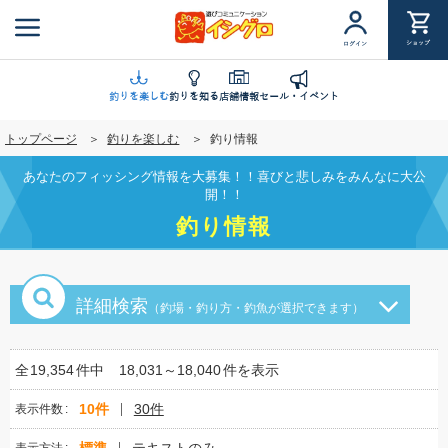
メ
イ
ショップ
ログイン
ン
コ
ン
釣りを楽しむ
釣りを知る
店舗情報
セール・イベント
テ
トップページ
釣りを楽しむ
釣り情報
ン
ツ
あなたのフィッシング情報を大募集！！喜びと悲しみをみんなに大公
に
開！！
移
釣り情報
動
詳細検索
（釣場・釣り方・釣魚が選択できます）
全
19,354
件中
18,031～18,040
件を表示
10件
30件
表示件数