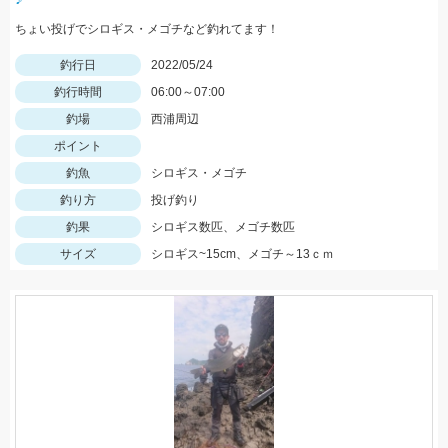
ちょい投げでシロギス・メゴチなど釣れてます！
釣行日
2022/05/24
釣行時間
06:00～07:00
釣場
西浦周辺
ポイント
釣魚
シロギス・メゴチ
釣り方
投げ釣り
釣果
シロギス数匹、メゴチ数匹
サイズ
シロギス~15cm、メゴチ～13ｃｍ