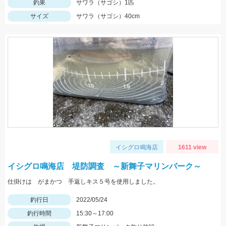
釣果
サワラ（サゴシ）1匹
サイズ
サワラ（サゴシ）40cm
イシグロ鳴海店
1611 view
イシグロ鳴海店 堤防調査 ～新舞子マリンパーク～
仕掛けは がまかつ 手返しキス５号を使用しました。
釣行日
2022/05/24
釣行時間
15:30～17:00