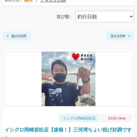
標準
テキストのみ
表示方法
並び順
前の10件
次の10件
イシグロ岡崎若松店
1316 view
イシグロ岡崎若松店【速報！】三河湾ちょい投げ好調です
♪