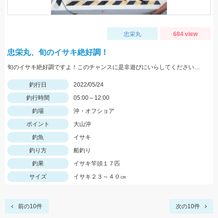
忠栄丸
684 view
忠栄丸、旬のイサキ絶好調！
旬のイサキ絶好調ですよ！このチャンスに是非遊びにいらしてくださいね。
釣行日
2022/05/24
釣行時間
05:00～12:00
釣場
沖・オフショア
ポイント
大山沖
釣魚
イサキ
釣り方
船釣り
釣果
イサキ竿頭１７匹
サイズ
イサキ２３～４０㎝
前の10件
次の10件