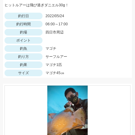
ヒットルアーは飛び過ぎダニエル30g！
釣行日
2022/05/24
釣行時間
06:00～17:00
釣場
四日市周辺
ポイント
釣魚
マゴチ
釣り方
サーフルアー
釣果
マゴチ1匹
サイズ
マゴチ45㎝