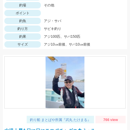
釣場
その他
ポイント
釣魚
アジ・サバ
釣り方
サビキ釣り
釣果
アジ100匹、サバ150匹
サイズ
アジ10㎝前後、サバ10㎝前後
釣り船 まとばや所属『武丸 たけまる』
766 view