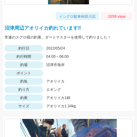
イシグロ駿東柿田川店
1059 view
沼津周辺アオリイカ釣れています‼
常連のスグロ様の釣果。ダートマスターを使用して釣りました！
釣行日
2022/05/24
釣行時間
04:00～06:00
釣場
沼津市海岸
ポイント
釣魚
アオリイカ
釣り方
エギング
釣果
アオリイカ1杯
サイズ
アオリイカ1.34kg