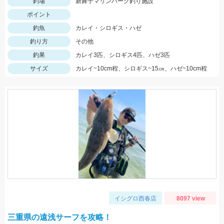
釣場
新舞子マリンパーク釣り施設
ポイント
釣魚
カレイ・シロギス・ハゼ
釣り方
その他
釣果
カレイ3匹、シロギス4匹、ハゼ3匹
サイズ
カレイ~10cm程、シロギス~15㎝、ハゼ~10cm程
イシグロ西春店
8097 view
三重県の遠浅サーフを攻略！