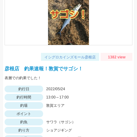
イシグロカインズモール彦根店
1382 view
彦根店 釣果速報！敦賀でサゴシ！
表層での釣果でした！
釣行日
2022/05/24
釣行時間
13:00～17:00
釣場
敦賀エリア
ポイント
釣魚
サワラ（サゴシ）
釣り方
ショアジギング