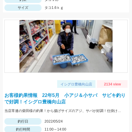
サイズ
タコ1.6ｋｇ
イシグロ豊橋向山店
2134 view
お客様釣果情報 22年5月 小アジ＆小サバ サビキ釣り
で好調！イシグロ豊橋向山店
当店常連の柴田様の釣果！から揚げサイズのアジ、サバが好調！仕掛けはママカリサビキ3～5号でOK！
釣行日
2022/05/24
釣行時間
11:00～14:00