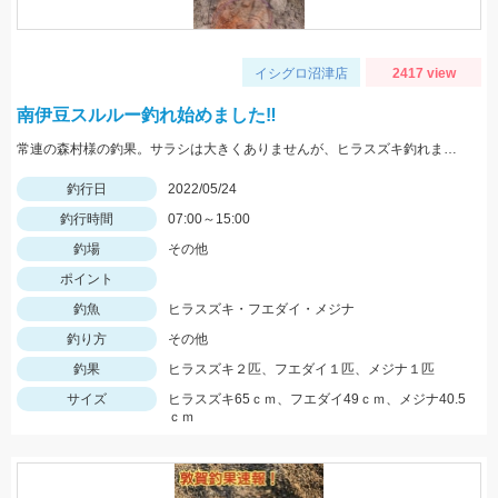
イシグロ沼津店
2417 view
南伊豆スルルー釣れ始めました‼
常連の森村様の釣果。サラシは大きくありませんが、ヒラスズキ釣れました！
釣行日
2022/05/24
釣行時間
07:00～15:00
釣場
その他
ポイント
釣魚
ヒラスズキ・フエダイ・メジナ
釣り方
その他
釣果
ヒラスズキ２匹、フエダイ１匹、メジナ１匹
サイズ
ヒラスズキ65ｃｍ、フエダイ49ｃｍ、メジナ40.5
ｃｍ