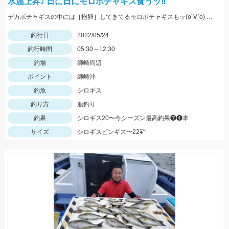
水温上昇⤴︎ 日に日にモロポチャギス食うッ‼︎
デカポチャギスの中には［抱卵］してきてるモロポチャギスもッ(о´∀`о) 期間限定ですので お早めにッ(ﾟ∀ﾟ)b
釣行日
2022/05/24
釣行時間
05:30～12:30
釣場
師崎周辺
ポイント
師崎沖
釣魚
シロギス
釣り方
船釣り
釣果
シロギス20〜今シーズン最高釣果❼❹本
サイズ
シロギスピンギス〜22㌢