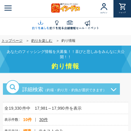
メ
イ
ショップ
ログイン
ン
コ
ン
釣りを楽しむ
釣りを知る
店舗情報
セール・イベント
テ
トップページ
釣りを楽しむ
釣り情報
ン
ツ
あなたのフィッシング情報を大募集！！喜びと悲しみをみんなに大公
に
開！！
移
釣り情報
動
詳細検索
（釣場・釣り方・釣魚が選択できます）
全
19,330
件中
17,981～17,990
件を表示
10件
30件
表示件数