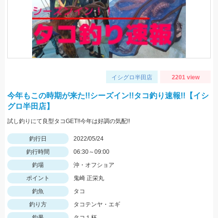
イシグロ半田店
2201 view
今年もこの時期が来た!!シーズイン!!タコ釣り速報!!【イシ
グロ半田店】
試し釣りにて良型タコGET!!今年は好調の気配!!
釣行日
2022/05/24
釣行時間
06:30～09:00
釣場
沖・オフショア
ポイント
鬼崎 正栄丸
釣魚
タコ
釣り方
タコテンヤ・エギ
釣果
タコ１杯