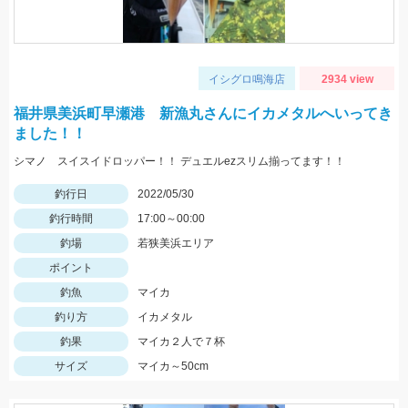
イシグロ鳴海店
2934 view
福井県美浜町早瀬港 新漁丸さんにイカメタルへいってき
ました！！
シマノ スイスイドロッパー！！ デュエルezスリム揃ってます！！
釣行日
2022/05/30
釣行時間
17:00～00:00
釣場
若狭美浜エリア
ポイント
釣魚
マイカ
釣り方
イカメタル
釣果
マイカ２人で７杯
サイズ
マイカ～50cm