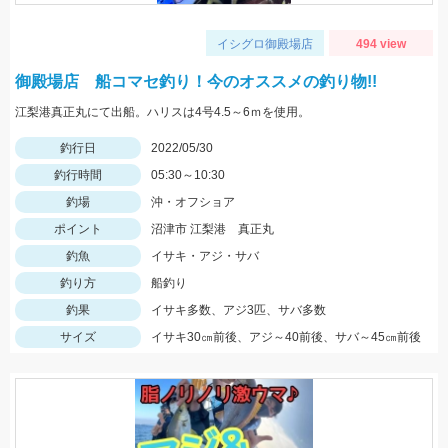
イシグロ御殿場店
494 view
御殿場店 船コマセ釣り！今のオススメの釣り物!!
江梨港真正丸にて出船。ハリスは4号4.5～6ｍを使用。
釣行日
2022/05/30
釣行時間
05:30～10:30
釣場
沖・オフショア
ポイント
沼津市 江梨港 真正丸
釣魚
イサキ・アジ・サバ
釣り方
船釣り
釣果
イサキ多数、アジ3匹、サバ多数
サイズ
イサキ30㎝前後、アジ～40前後、サバ～45㎝前後