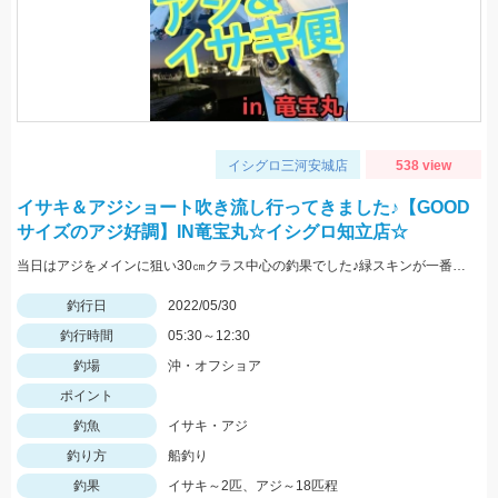
イシグロ三河安城店
538 view
イサキ＆アジショート吹き流し行ってきました♪【GOOD
サイズのアジ好調】IN竜宝丸☆イシグロ知立店☆
当日はアジをメインに狙い30㎝クラス中心の釣果でした♪緑スキンが一番反応が良く連掛けもありましたよ♪
釣行日
2022/05/30
釣行時間
05:30～12:30
釣場
沖・オフショア
ポイント
釣魚
イサキ・アジ
釣り方
船釣り
釣果
イサキ～2匹、アジ～18匹程