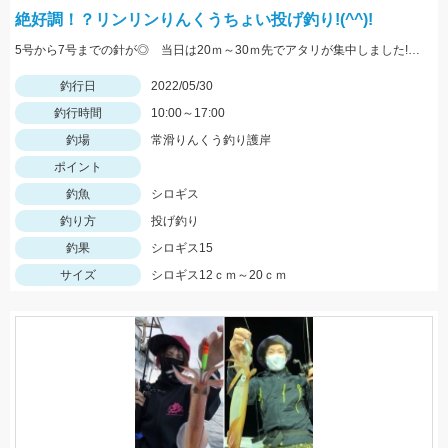
絶好調！？リンリンりんくうちょい投げ釣り!(^^)!
5号から7号までの針が◎ 当日は20ｍ～30ｍ先でアタリが集中しました!! 浜翔!!!感度ヨシ！！軽さ抜群！！
釣行日
2022/05/30
釣行時間
10:00～17:00
釣場
常滑りんくう釣り護岸
ポイント
釣魚
シロギス
釣り方
投げ釣り
釣果
シロギス15
サイズ
シロギス12ｃｍ～20ｃｍ