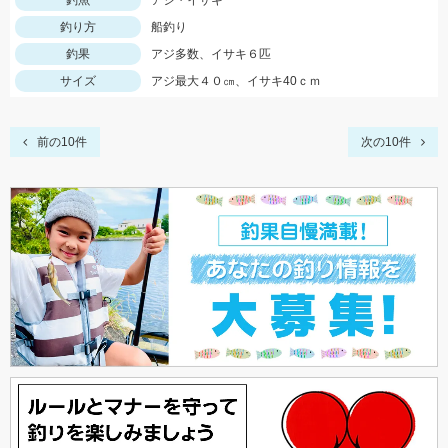
釣魚
アジ・イサキ
釣り方
船釣り
釣果
アジ多数、イサキ６匹
サイズ
アジ最大４０㎝、イサキ40ｃｍ
前の10件
次の10件