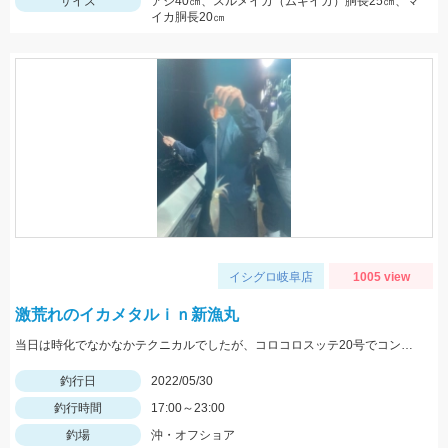
サイズ
アジ40㎝、スルメイカ（ムギイカ）胴長25㎝、マ
イカ胴長20㎝
イシグロ岐阜店
1005 view
激荒れのイカメタルｉｎ新漁丸
当日は時化でなかなかテクニカルでしたが、コロコロスッテ20号でコンスタントに釣る事が出来ました！
釣行日
2022/05/30
釣行時間
17:00～23:00
釣場
沖・オフショア