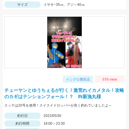
サイズ
イサキ~35㎝、アジ～40㎝
イシグロ豊田店
570 view
チューヤンとゆうちぇるが行く！激荒れイカメタル！攻略
のカギはテンションフォール！？ IN新漁丸様
スッテは20号を使用！スイスイドロッパーが良く釣れていましたよ～
釣行日
2022/05/30
釣行時間
18:00～23:30