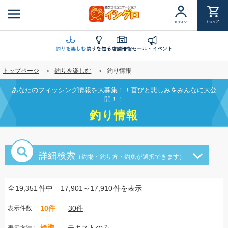
メ
イ
ショップ
ログイン
ン
コ
ン
釣りを楽しむ
釣りを知る
店舗情報
セール・イベント
テ
トップページ
釣りを楽しむ
釣り情報
ン
ツ
あなたのフィッシング情報を大募集！！喜びと悲しみをみんなに大公
に
開！！
移
釣り情報
動
詳細検索
（釣場・釣り方・釣魚が選択できます）
全
19,351
件中
17,901～17,910
件を表示
10件
30件
表示件数