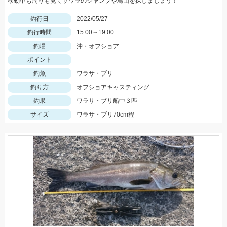
移動中も周りも見てサワラのジャンプや鳥山を探しましょう！
釣行日
2022/05/27
釣行時間
15:00～19:00
釣場
沖・オフショア
ポイント
釣魚
ワラサ・ブリ
釣り方
オフショアキャスティング
釣果
ワラサ・ブリ船中３匹
サイズ
ワラサ・ブリ70cm程