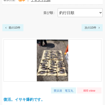
標準
テキストのみ
表示方法
並び順
前の10件
次の10件
豊浜港 竜宝丸
805 view
復活。イサキ爆釣です。