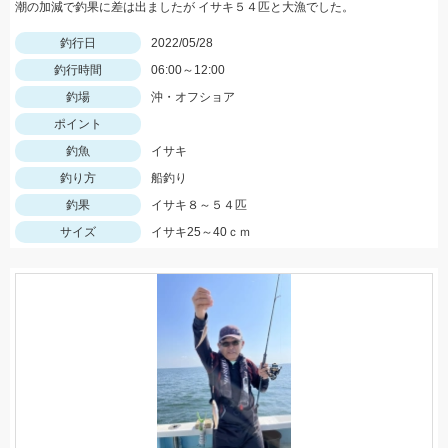
潮の加減で釣果に差は出ましたが イサキ５４匹と大漁でした。
釣行日
2022/05/28
釣行時間
06:00～12:00
釣場
沖・オフショア
ポイント
釣魚
イサキ
釣り方
船釣り
釣果
イサキ８～５４匹
サイズ
イサキ25～40ｃｍ