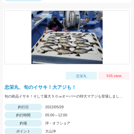
忠栄丸
535 view
忠栄丸、旬のイサキ！大アジも！
旬の絶品イサキ！そして最大５０㎝オーバーの特大マアジも登場しました。
釣行日
2022/05/28
釣行時間
05:00～12:00
釣場
沖・オフショア
ポイント
大山沖