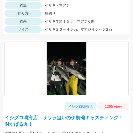
釣魚
イサキ・マアジ
釣り方
船釣り
釣果
イサキ竿頭１５匹、マアジ６匹
サイズ
イサキ２３～４０㎝、マアジ４０～５２㎝
イシグロ鳴海店
1205 view
イシグロ鳴海店 サワラ狙いの伊勢湾キャスティング！
INすばる丸！