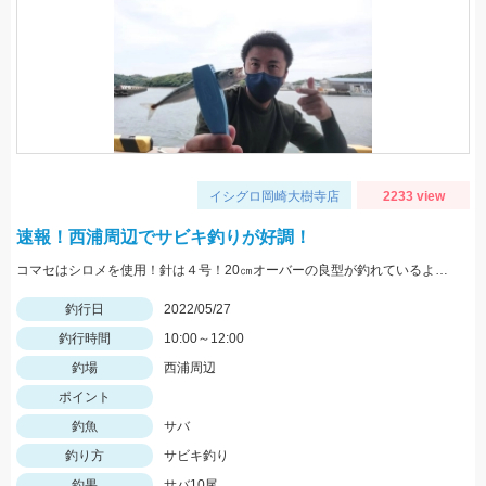
イシグロ岡崎大樹寺店
2233 view
速報！西浦周辺でサビキ釣りが好調！
コマセはシロメを使用！針は４号！20㎝オーバーの良型が釣れているようです！
釣行日
2022/05/27
釣行時間
10:00～12:00
釣場
西浦周辺
ポイント
釣魚
サバ
釣り方
サビキ釣り
釣果
サバ10尾