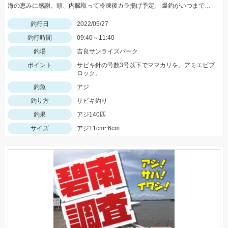
海の恵みに感謝。頭、内臓取って冷凍後カラ揚げ予定。 爆釣がいつまで続くか見守りたい。
釣行日
2022/05/27
釣行時間
09:40～11:40
釣場
吉良サンライズパーク
ポイント
サビキ針の号数3号以下でママカリを。アミエビブ
ロック。
釣魚
アジ
釣り方
サビキ釣り
釣果
アジ140匹
サイズ
アジ11cm~6cm