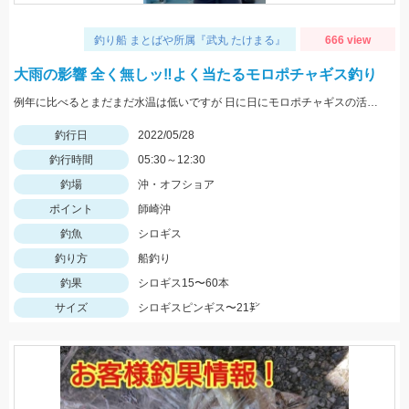
釣り船 まとばや所属『武丸 たけまる』
666 view
大雨の影響 全く無しッ‼︎よく当たるモロポチャギス釣り
例年に比べるとまだまだ水温は低いですが 日に日にモロポチャギスの活性 高まってますよッ(^-^)
釣行日
2022/05/28
釣行時間
05:30～12:30
釣場
沖・オフショア
ポイント
師崎沖
釣魚
シロギス
釣り方
船釣り
釣果
シロギス15〜60本
サイズ
シロギスピンギス〜21㌢