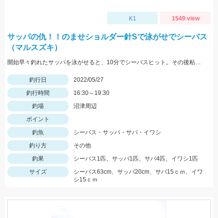
K1
1549 view
サッパの仇！！のませショルダー針Sで泳がせでシーバス
（マルスズキ）
開始早々釣れたサッパを泳がせると、10分でシーバスヒット。その後粘るも肝心のアオリイカが釣れない。
釣行日
2022/05/27
釣行時間
16:30～19:30
釣場
沼津周辺
ポイント
釣魚
シーバス・サッパ・サバ・イワシ
釣り方
その他
釣果
シーバス1匹、サッパ1匹、サバ4匹、イワシ1匹
サイズ
シーバス63cm、サッパ20cm、サバ15ｃｍ、イワ
シ15ｃｍ