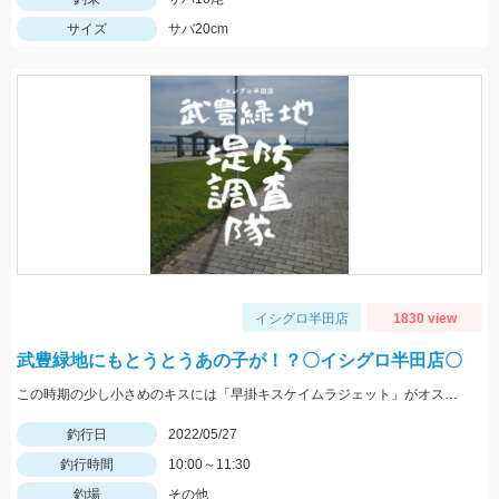
サイズ
サバ20cm
イシグロ半田店
1830 view
武豊緑地にもとうとうあの子が！？〇イシグロ半田店〇
この時期の少し小さめのキスには「早掛キスケイムラジェット」がオススメ！ 武豊緑地でも小型ですがキスが釣れ始めました！皆さんも是非、チャレンジしてみてください！！
釣行日
2022/05/27
釣行時間
10:00～11:30
釣場
その他