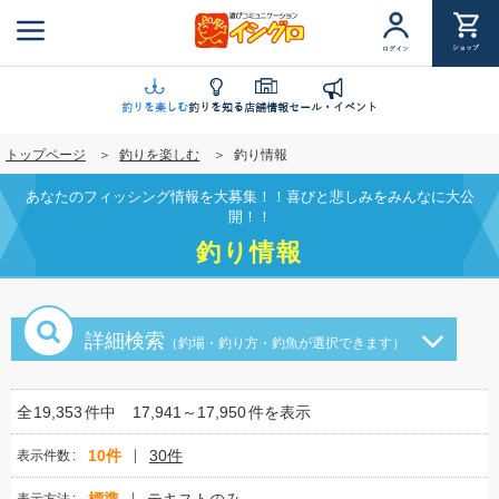
メ
イ
ショップ
ログイン
ン
コ
ン
釣りを楽しむ
釣りを知る
店舗情報
セール・イベント
テ
トップページ
釣りを楽しむ
釣り情報
ン
ツ
あなたのフィッシング情報を大募集！！喜びと悲しみをみんなに大公
に
開！！
移
釣り情報
動
詳細検索
（釣場・釣り方・釣魚が選択できます）
全
19,353
件中
17,941～17,950
件を表示
10件
30件
表示件数