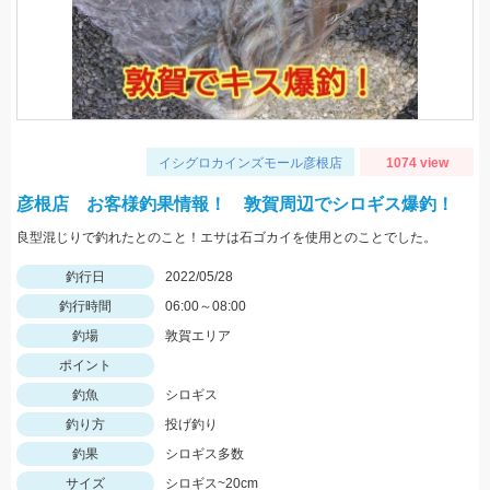
イシグロカインズモール彦根店
1074 view
彦根店 お客様釣果情報！ 敦賀周辺でシロギス爆釣！
良型混じりで釣れたとのこと！エサは石ゴカイを使用とのことでした。
釣行日
2022/05/28
釣行時間
06:00～08:00
釣場
敦賀エリア
ポイント
釣魚
シロギス
釣り方
投げ釣り
釣果
シロギス多数
サイズ
シロギス~20cm