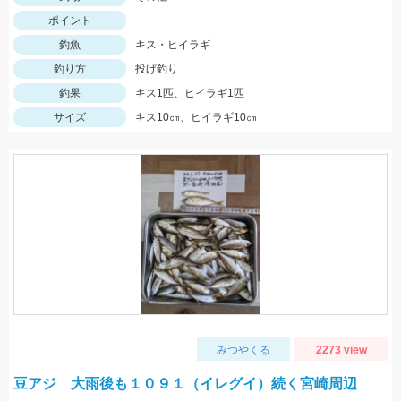
ポイント
釣魚
キス・ヒイラギ
釣り方
投げ釣り
釣果
キス1匹、ヒイラギ1匹
サイズ
キス10㎝、ヒイラギ10㎝
みつやくる
2273 view
豆アジ 大雨後も１０９１（イレグイ）続く宮崎周辺