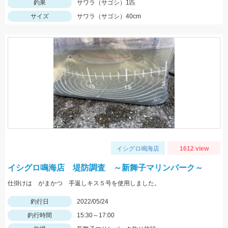
釣果
サワラ（サゴシ）1匹
サイズ
サワラ（サゴシ）40cm
イシグロ鳴海店
1612 view
イシグロ鳴海店 堤防調査 ～新舞子マリンパーク～
仕掛けは がまかつ 手返しキス５号を使用しました。
釣行日
2022/05/24
釣行時間
15:30～17:00