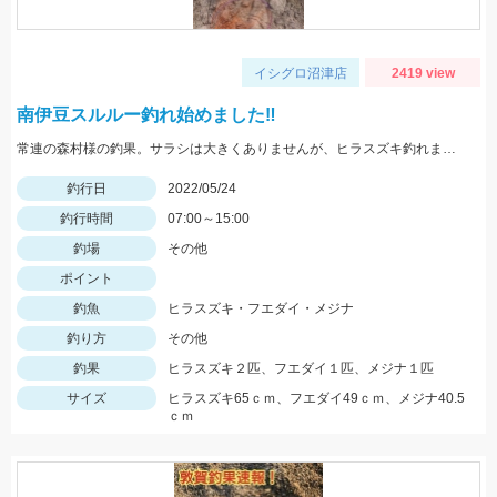
イシグロ沼津店
2419 view
南伊豆スルルー釣れ始めました‼
常連の森村様の釣果。サラシは大きくありませんが、ヒラスズキ釣れました！
釣行日
2022/05/24
釣行時間
07:00～15:00
釣場
その他
ポイント
釣魚
ヒラスズキ・フエダイ・メジナ
釣り方
その他
釣果
ヒラスズキ２匹、フエダイ１匹、メジナ１匹
サイズ
ヒラスズキ65ｃｍ、フエダイ49ｃｍ、メジナ40.5
ｃｍ