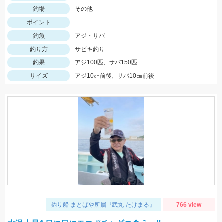
釣場
その他
ポイント
釣魚
アジ・サバ
釣り方
サビキ釣り
釣果
アジ100匹、サバ150匹
サイズ
アジ10㎝前後、サバ10㎝前後
釣り船 まとばや所属『武丸 たけまる』
766 view