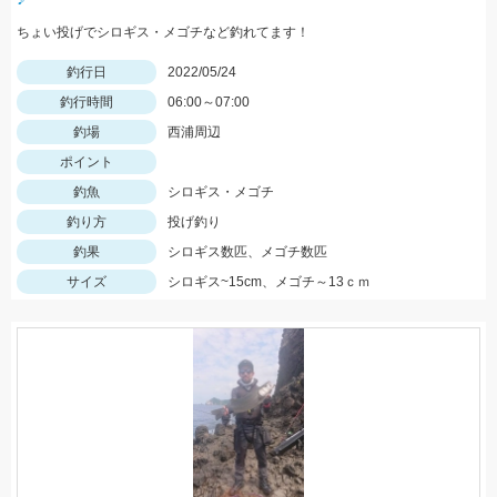
ちょい投げでシロギス・メゴチなど釣れてます！
釣行日
2022/05/24
釣行時間
06:00～07:00
釣場
西浦周辺
ポイント
釣魚
シロギス・メゴチ
釣り方
投げ釣り
釣果
シロギス数匹、メゴチ数匹
サイズ
シロギス~15cm、メゴチ～13ｃｍ