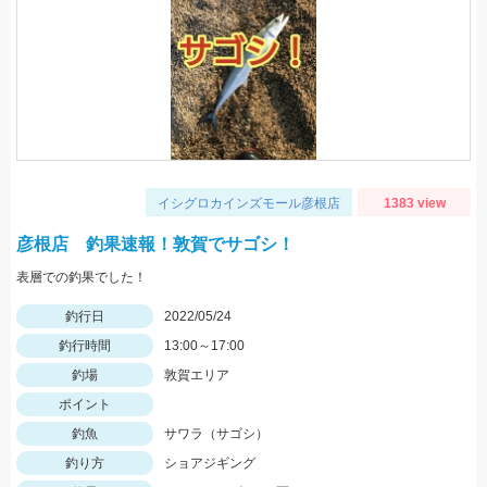
イシグロカインズモール彦根店
1383 view
彦根店 釣果速報！敦賀でサゴシ！
表層での釣果でした！
釣行日
2022/05/24
釣行時間
13:00～17:00
釣場
敦賀エリア
ポイント
釣魚
サワラ（サゴシ）
釣り方
ショアジギング