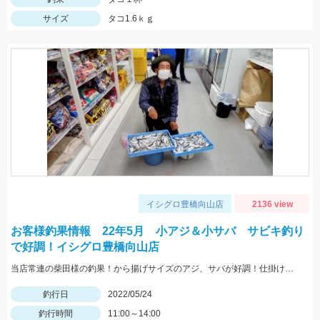
サイズ
タコ1.6ｋｇ
イシグロ豊橋向山店
2136 view
お客様釣果情報 22年5月 小アジ＆小サバ サビキ釣り
で好調！イシグロ豊橋向山店
当店常連の柴田様の釣果！から揚げサイズのアジ、サバが好調！仕掛けはママカリサビキ3～5号でOK！
釣行日
2022/05/24
釣行時間
11:00～14:00