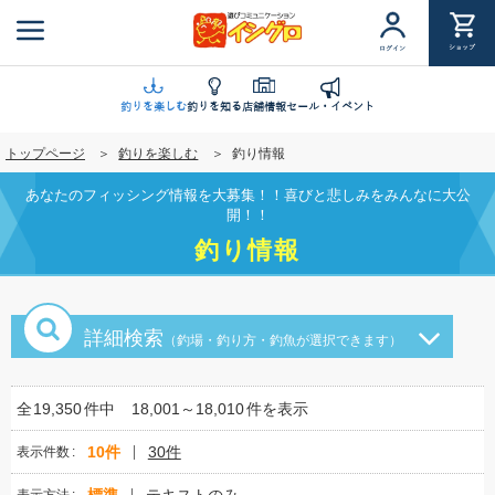
メ
イ
ショップ
ログイン
ン
コ
ン
釣りを楽しむ
釣りを知る
店舗情報
セール・イベント
テ
トップページ
釣りを楽しむ
釣り情報
ン
ツ
あなたのフィッシング情報を大募集！！喜びと悲しみをみんなに大公
に
開！！
移
釣り情報
動
詳細検索
（釣場・釣り方・釣魚が選択できます）
全
19,350
件中
18,001～18,010
件を表示
10件
30件
表示件数