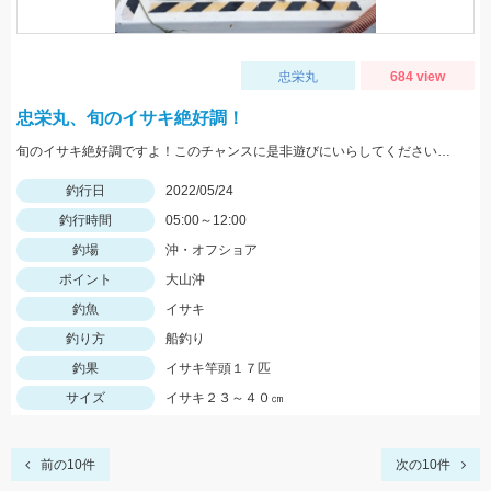
忠栄丸
684 view
忠栄丸、旬のイサキ絶好調！
旬のイサキ絶好調ですよ！このチャンスに是非遊びにいらしてくださいね。
釣行日
2022/05/24
釣行時間
05:00～12:00
釣場
沖・オフショア
ポイント
大山沖
釣魚
イサキ
釣り方
船釣り
釣果
イサキ竿頭１７匹
サイズ
イサキ２３～４０㎝
前の10件
次の10件