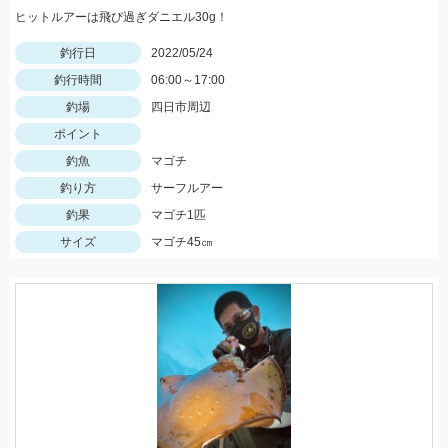
ヒットルアーは飛び過ぎダニエル30g！
釣行日
2022/05/24
釣行時間
06:00～17:00
釣場
四日市周辺
ポイント
釣魚
マゴチ
釣り方
サーフルアー
釣果
マゴチ1匹
サイズ
マゴチ45㎝