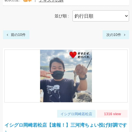
標準
テキストのみ
表示方法
並び順
前の10件
次の10件
イシグロ岡崎若松店
1316 view
イシグロ岡崎若松店【速報！】三河湾ちょい投げ好調です
♪