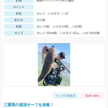
釣場
新舞子マリンパーク釣り施設
ポイント
釣魚
カレイ・シロギス・ハゼ
釣り方
その他
釣果
カレイ3匹、シロギス4匹、ハゼ3匹
サイズ
カレイ~10cm程、シロギス~15㎝、ハゼ~10cm程
イシグロ西春店
8105 view
三重県の遠浅サーフを攻略！