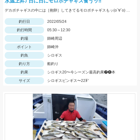
水温上昇⤴︎ 日に日にモロポチャギス食うッ‼︎
デカポチャギスの中には［抱卵］してきてるモロポチャギスもッ(о´∀`о) 期間限定ですので お早めにッ(ﾟ∀ﾟ)b
釣行日
2022/05/24
釣行時間
05:30～12:30
釣場
師崎周辺
ポイント
師崎沖
釣魚
シロギス
釣り方
船釣り
釣果
シロギス20〜今シーズン最高釣果❼❹本
サイズ
シロギスピンギス〜22㌢