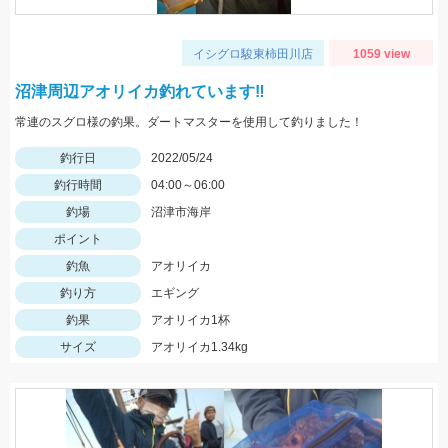
イシグロ駿東柿田川店
1059 view
沼津周辺アオリイカ釣れています‼
常連のスグロ様の釣果。ダートマスターを使用して釣りました！
釣行日
2022/05/24
釣行時間
04:00～06:00
釣場
沼津市海岸
ポイント
釣魚
アオリイカ
釣り方
エギング
釣果
アオリイカ1杯
サイズ
アオリイカ1.34kg