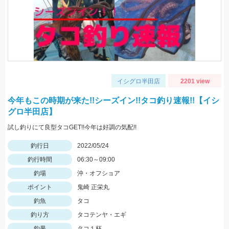
イシグロ半田店
2201 view
今年もこの時期が来た!!シーズイン!!タコ釣り速報!!【イシ
グロ半田店】
試し釣りにて良型タコGET!!今年は好調の気配!!
釣行日
2022/05/24
釣行時間
06:30～09:00
釣場
沖・オフショア
ポイント
鬼崎 正栄丸
釣魚
タコ
釣り方
タコテンヤ・エギ
釣果
タコ１杯